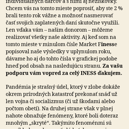
individuálnych darcov a s nimi aj neziskovky.
Chcem vás na tomto mieste poprosiť, aby ste 2 %
brali tento rok vážne a možnosť nasmerovať
časť svojich zaplatených daní skutočne využili.
Len vďaka vám – našim donorom – môžeme
realizovať všetky naše aktivity. Aj keď som na
tomto mieste v minulom čísle Market F
iness
e
popisoval naše výsledky v uplynulom roku,
dávame ho aj do tohto čísla v grafickej podobe
hneď pod obsah na nasledujúcu stranu.
Za vašu
podporu vám vopred za celý INESS ďakujem.
Pandémia je strašný údel, ktorý v zlobe dokáže
okrem prírodných katastrof prekonať snáď už
len vojna či socializmus (či už škodami alebo
počtom obetí). Na druhej strane však v plnej
nahote obnažuje fenómeny, ktoré boli doteraz
mnohým „skryté“. Takýmito fenoménmi sú