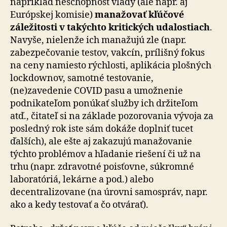
napríklad neschopnosť vlády (ale napr. aj
Európskej komisie)
manažovať kľúčové
záležitosti v takýchto kritických udalostiach
.
Navyše, nielenže ich manažujú zle (napr.
zabezpečovanie testov, vakcín, prílišný fokus
na ceny namiesto rýchlosti, aplikácia plošných
lockdownov, samotné testovanie,
(ne)zavedenie COVID pasu a umožnenie
podnikateľom ponúkať služby ich držiteľom
atď., čitateľ si na základe pozorovania vývoja za
posledný rok iste sám dokáže doplniť tucet
ďalších), ale ešte aj zakazujú manažovanie
týchto problémov a hľadanie riešení či už na
trhu (napr. zdravotné poisťovne, súkromné
laboratóriá, lekárne a pod.) alebo
decentralizovane (na úrovni samospráv, napr.
ako a kedy testovať a čo otvárať).