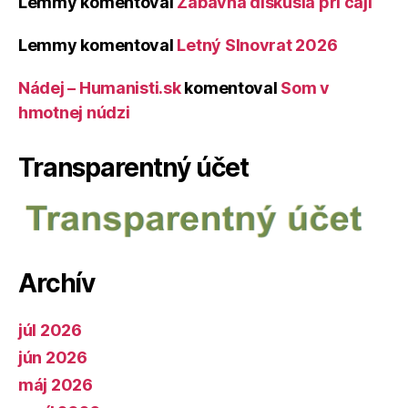
Lemmy
komentoval
Zábavná diskusia pri čaji
Lemmy
komentoval
Letný Slnovrat 2026
Nádej – Humanisti.sk
komentoval
Som v
hmotnej núdzi
Transparentný účet
Archív
júl 2026
jún 2026
máj 2026