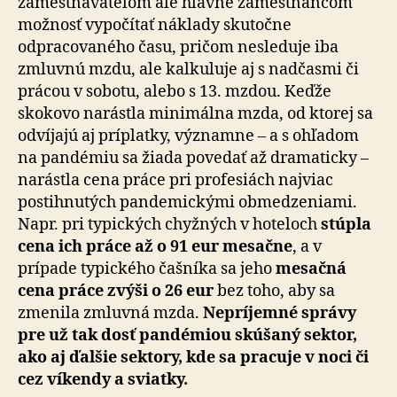
zamestnávateľom ale hlavne zamestnancom
možnosť vypočítať náklady skutočne
odpracovaného času, pričom nesleduje iba
zmluvnú mzdu, ale kalkuluje aj s nadčasmi či
prácou v sobotu, alebo s 13. mzdou. Keďže
skokovo narástla minimálna mzda, od ktorej sa
odvíjajú aj príplatky, významne – a s ohľadom
na pandémiu sa žiada povedať až dramaticky –
narástla cena práce pri profesiách najviac
postihnutých pandemickými obmedzeniami.
Napr. pri typických chyžných v hoteloch
stúpla
cena ich práce až o 91 eur mesačne
, a v
prípade typického čašníka sa jeho
mesačná
cena práce zvýši o 26 eur
bez toho, aby sa
zmenila zmluvná mzda.
Nepríjemné správy
pre už tak dosť pandémiou skúšaný sektor,
ako aj ďalšie sektory, kde sa pracuje v noci či
cez víkendy a sviatky.