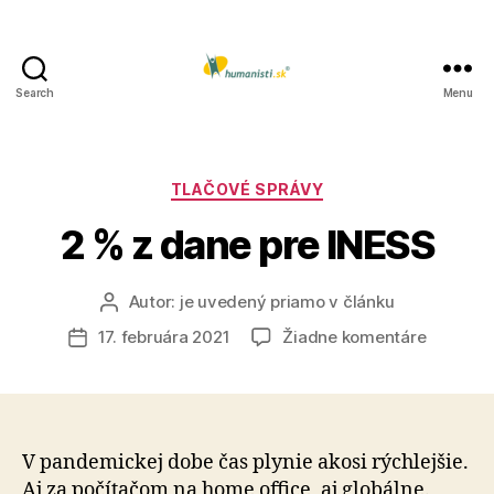
Search
Menu
Humanisti.sk
Kategórie
TLAČOVÉ SPRÁVY
2 % z dane pre INESS
Autor:
je uvedený priamo v článku
Autor
článku
na
17. februára 2021
Žiadne komentáre
Dátum
2
článku
%
z
dane
pre
V pandemickej dobe čas plynie akosi rýchlejšie.
INESS
Aj za počítačom na home office, aj globálne.