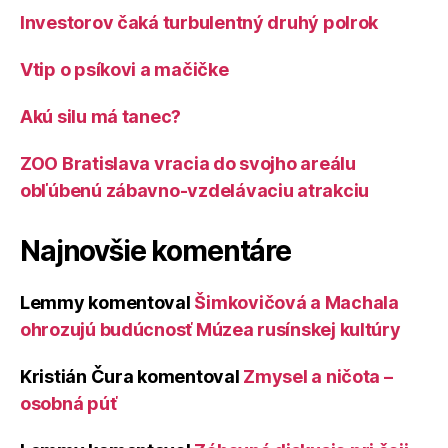
Investorov čaká turbulentný druhý polrok
Vtip o psíkovi a mačičke
Akú silu má tanec?
ZOO Bratislava vracia do svojho areálu
obľúbenú zábavno-vzdelávaciu atrakciu
Najnovšie komentáre
Lemmy
komentoval
Šimkovičová a Machala
ohrozujú budúcnosť Múzea rusínskej kultúry
Kristián Čura
komentoval
Zmysel a ničota –
osobná púť