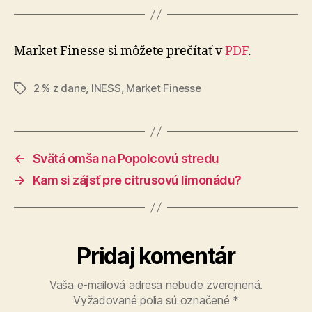
Market Finesse si môžete prečítať v
PDF
.
2 % z dane
,
INESS
,
Market Finesse
Značky
←
Svätá omša na Popolcovú stredu
→
Kam si zájsť pre citrusovú limonádu?
Pridaj komentár
Vaša e-mailová adresa nebude zverejnená.
Vyžadované polia sú označené
*