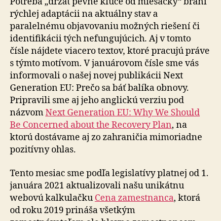
Potreba „držať pevne kľúče od miešačky“ bráni
rýchlej adaptácii na aktuálny stav a
paralelnému objavovaniu možných riešení či
identifikácii tých nefungujúcich. Aj v tomto
čísle nájdete viacero textov, ktoré pracujú práve
s týmto motívom. V januárovom čísle sme vás
informovali o našej novej publikácii Next
Generation EU: Prečo sa báť balíka obnovy.
Pripravili sme aj jeho anglickú verziu pod
názvom
Next Generation EU: Why We Should
Be Concerned about the Recovery Plan
, na
ktorú dostávame aj zo zahraničia mimoriadne
pozitívny ohlas.
Tento mesiac sme podľa legislatívy platnej od 1.
januára 2021 aktualizovali našu unikátnu
webovú kalkulačku
Cena zamestnanca
, ktorá
od roku 2019 prináša všetkým