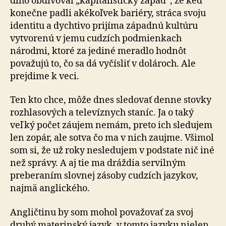
dlho obdivoval „kapitalistický západ“, že keď
konečne padli akékoľvek bariéry, stráca svoju
identitu a dychtivo prijíma západnú kultúru
vytvorenú v jemu cudzích podmienkach
národmi, ktoré za jediné meradlo hodnôt
považujú to, čo sa dá vyčísliť v dolároch. Ale
prejdime k veci.
Ten kto chce, môže dnes sledovať denne stovky
rozhlasových a televíznych staníc. Ja o taký
veľký počet záujem nemám, preto ich sledujem
len zopár, ale sotva čo ma v nich zaujme. Všimol
som si, že už roky nesledujem v podstate nič iné
než správy. A aj tie ma dráždia servilným
preberaním slovnej zásoby cudzích jazykov,
najmä anglického.
Angličtinu by som mohol považovať za svoj
druhý materinský jazyk, v tomto jazyku nielen