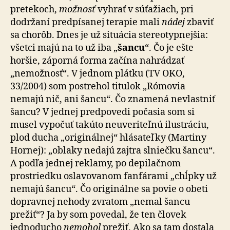
pretekoch,
možnosť
vyhrať v súťažiach, pri
dodržaní predpísanej terapie mali
nádej
zbaviť
sa chorôb. Dnes je už situácia stereotypnejšia:
všetci majú na to už iba „
šancu
“. Čo je ešte
horšie, záporná forma začína nahrádzať
„nemožnosť“. V jednom plátku (TV OKO,
33/2004) som postrehol titulok „Rómovia
nemajú nič, ani šancu“. Čo znamená nevlastniť
šancu? V jednej predpovedi počasia som si
musel vypočuť takúto neuveriteľnú ilustráciu,
plod ducha „originálnej“ hlásateľky (Martiny
Hornej): „oblaky nedajú zajtra slniečku šancu“.
A podľa jednej reklamy, po depilačnom
prostriedku oslavovanom fanfárami „chĺpky už
nemajú šancu“. Čo originálne sa povie o obeti
dopravnej nehody zvratom „nemal šancu
prežiť“? Ja by som povedal, že ten človek
jednoducho
nemohol
prežiť. Ako sa tam dostala