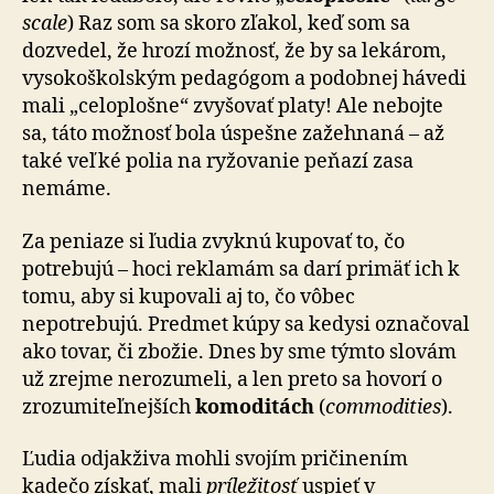
scale
) Raz som sa skoro zľakol, keď som sa
dozvedel, že hrozí možnosť, že by sa lekárom,
vysokoškolským pedagógom a podobnej hávedi
mali „celoplošne“ zvyšovať platy! Ale nebojte
sa, táto možnosť bola úspešne zažehnaná – až
také veľké polia na ryžovanie peňazí zasa
nemáme.
Za peniaze si ľudia zvyknú kupovať to, čo
potrebujú – hoci reklamám sa darí primäť ich k
tomu, aby si kupovali aj to, čo vôbec
nepotrebujú. Predmet kúpy sa kedysi označoval
ako tovar, či zbožie. Dnes by sme týmto slovám
už zrejme nerozumeli, a len preto sa hovorí o
zrozumiteľnejších
komoditách
(
commodities
).
Ľudia odjakživa mohli svojím pričinením
kadečo získať, mali
príležitosť
uspieť v