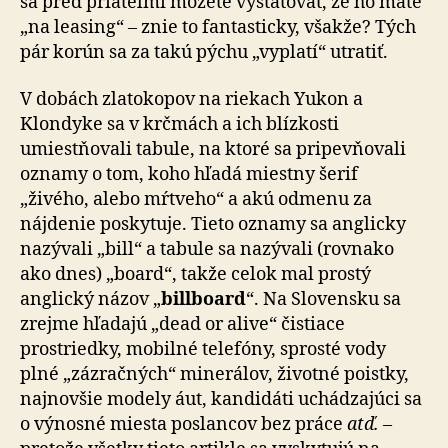
sa pred priateľmi môžete vystatovať, že ho máte
„na leasing“ – znie to fantasticky, všakže? Tých
pár korún sa za takú pýchu „vyplatí“ utratiť.
V dobách zlatokopov na riekach Yukon a
Klondyke sa v krčmách a ich blízkosti
umiestňovali tabule, na ktoré sa pripevňovali
oznamy o tom, koho hľadá miestny šerif
„živého, alebo mŕtveho“ a akú odmenu za
nájdenie poskytuje. Tieto oznamy sa anglicky
nazývali „bill“ a tabule sa nazývali (rovnako
ako dnes) „board“, takže celok mal prostý
anglický názov „
billboard
“. Na Slovensku sa
zrejme hľadajú „dead or alive“ čistiace
prostriedky, mobilné telefóny, sprosté vody
plné „zázračných“ minerálov, životné poistky,
najnovšie modely áut, kandidáti uchádzajúci sa
o výnosné miesta poslancov bez práce
atď.
–