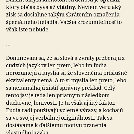
ktorý občas býva až
vládny
. Neviem veru aký
zisk sa dosiahne takým skrátením označenia
špeciálneho lietadla. Väčšia zrozumiteľnosť to
však iste nebude.
…
Domnievam sa, že sa slová a zvraty preberajú z
cudzích jazykov len preto, lebo im ľudia
nerozumejú a myslia si, že slovenčina príslušné
ekvivalenty nemá. A to si myslia len preto, lebo
sa nenamáhajú zistiť správny preklad. Celý
tento jav je teda len priamym následkom
duchovnej lenivosti. Je tu však aj iný faktor.
Ľudia radi používajú vzletné výrazy, a kochajú
sa vo svojej verbálnej originálnosti. Tak sa
dostávame k ďalšiemu motívu prznenia
vlastného jazyka.