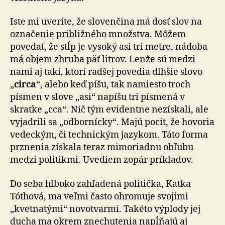
Iste mi uveríte, že slovenčina má dosť slov na
označenie približného množstva. Môžem
povedať, že stĺp je vysoký asi tri metre, nádoba
má objem zhruba päť litrov. Lenže sú medzi
nami aj takí, ktorí radšej povedia dlhšie slovo
„
circa
“, alebo keď píšu, tak namiesto troch
písmen v slove „asi“ napíšu tri písmená v
skratke „cca“. Nič tým evidentne nezískali, ale
vyjadrili sa „odbornícky“. Majú pocit, že hovoria
vedeckým, či technickým jazykom. Táto forma
prznenia získala teraz mimoriadnu obľubu
medzi politikmi. Uvediem zopár príkladov.
Do seba hlboko zahľadená politička, Katka
Tóthová, ma veľmi často ohromuje svojimi
„kvetnatými“ novotvarmi. Takéto výplody jej
ducha ma okrem znechutenia napĺňajú aj