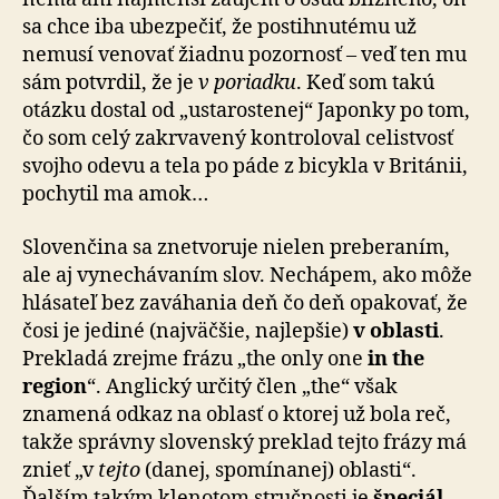
sa chce iba ubezpečiť, že postihnutému už
nemusí venovať žiadnu pozornosť – veď ten mu
sám potvrdil, že je
v poriadku
. Keď som takú
otázku dostal od „ustarostenej“ Japonky po tom,
čo som celý zakrvavený kontroloval celistvosť
svojho odevu a tela po páde z bicykla v Británii,
pochytil ma amok…
Slovenčina sa znetvoruje nielen preberaním,
ale aj vynechávaním slov. Nechápem, ako môže
hlásateľ bez zaváhania deň čo deň opakovať, že
čosi je jediné (najväčšie, najlepšie)
v oblasti
.
Prekladá zrejme frázu „the only one
in the
region
“. Anglický určitý člen „the“ však
znamená odkaz na oblasť o ktorej už bola reč,
takže správny slovenský preklad tejto frázy má
znieť „v
tejto
(danej, spomínanej) oblasti“.
Ďalším takým klenotom stručnosti je
špeciál
,