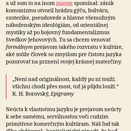
a už som to na inom
mieste
spomínal: zánik
komunizmu otvoril hrádzu gýču, bulváru,
ezoterike, pseudovede a hlavne všemožným
náboženským ideológiám, od orientálnej
mystiky až po bojovný fundamentalizmus
Svedkov Jehovových. Tu sa chcem venovať
formálnym
prejavom takého rozvratu v kultúre,
aké môže človek so zmyslom pre čistotu jazyka
pozorovať na prznení svojej krásnej materčiny.
„Není nad originálnost, každý po ní touží;
všichni chodí přes most, tož já půjdu louží.“
K. H. Borovský,
Epigramy
Neúcta k vlastnému jazyku je prejavom neúcty
k sebe samému, servilnosťou voči cudzím
primitívne komerčným kultúram. Náš ľud tak