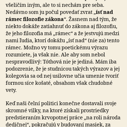
všeličím iným, ale to si nechám pre seba.
Nedávno som ju počul povedať zvrat „
ísť nad
rámec filozofie zákona
“. Žasnem nad tým, že
niekto dokáže zatiahnuť do zákona aj filozofiu,
že jeho filozofia má „rámec“ a že jestvujú medzi
nami ľudia, ktorí dokážu „ísť nad“ (nie za) tento
rámec. Možno vy tomu poetickému výrazu
rozumiete, ja však nie. Ale aby som nebol
nespravodlivý: Tóthová nie je jediná. Mám iba
podozrenie, že je studnicou takých výrazov a jej
kolegovia sa od nej usilovne učia umenie tvoriť
formou síce košaté, obsahom však chudobné
vety.
Keď naši čelní politici konečne dostavali svoje
skromné vilky, na ktoré získali prostriedky
predstieraním krvopotnej práce „na roli národa
dedičnej“, pokračujú v budovaní masiek, za