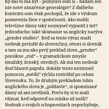
Ký ďas to má byť – pomyslel som si – hádam len
nie nové označenie genealógie? Z ďalšieho
kontextu som však pochopil, že ide o výskum
postavenia žien v spoločnosti. Ako mohli
televízne dámy taký nezmysel vypustiť z úst?
Jednoducho: také skúmanie sa anglicky nazýva
„gender studies“. Keď sa tento výraz snaží
nedouk preložiť do slovenčiny, otvorí si slovník
a tam sa mu ako prvý preklad slova „gender“
ponúkne „rod“ – v gramatickom zmysle
(mužský, ženský, stredný). Ak má ten nedouk
dosť hlasnú papuľu, dokáže tento nezmysel
pomocou „médií“ rýchlo roztrúbiť po celom
Slovensku. To, že druhým prekladom tohto
anglického slova je „pohlavie“, si spomínané
dámy už ani nevšimli. Prečo by si to mali
všímať, keď odpoveď na otázku už našli?
Nedouk o svojich schopnostiach nepochybuje,