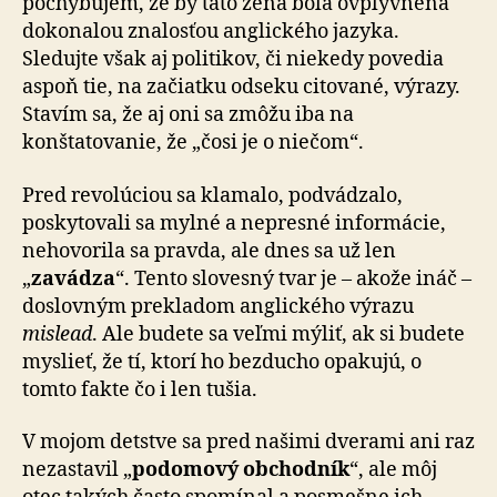
pochybujem, že by táto žena bola ovplyvnená
dokonalou znalosťou anglického jazyka.
Sledujte však aj politikov, či niekedy povedia
aspoň tie, na začiatku odseku citované, výrazy.
Stavím sa, že aj oni sa zmôžu iba na
konštatovanie, že „čosi je o niečom“.
Pred revolúciou sa klamalo, podvádzalo,
poskytovali sa mylné a nepresné informácie,
nehovorila sa pravda, ale dnes sa už len
„
zavádza
“. Tento slovesný tvar je – akože ináč –
doslovným prekladom anglického výrazu
mislead
. Ale budete sa veľmi mýliť, ak si budete
myslieť, že tí, ktorí ho bezducho opakujú, o
tomto fakte čo i len tušia.
V mojom detstve sa pred našimi dverami ani raz
nezastavil „
podomový obchodník
“, ale môj