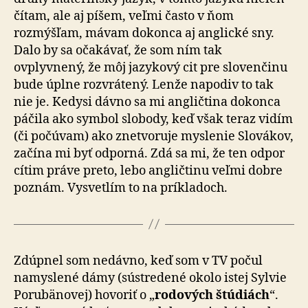
čítam, ale aj píšem, veľmi často v ňom
rozmýšľam, mávam dokonca aj anglické sny.
Dalo by sa očakávať, že som ním tak
ovplyvnený, že môj jazykový cit pre slovenčinu
bude úplne rozvrátený. Lenže napodiv to tak
nie je. Kedysi dávno sa mi angličtina dokonca
páčila ako symbol slobody, keď však teraz vidím
(či počúvam) ako znetvoruje myslenie Slovákov,
začína mi byť odporná. Zdá sa mi, že ten odpor
cítim práve preto, lebo angličtinu veľmi dobre
poznám. Vysvetlím to na príkladoch.
Zdúpnel som nedávno, keď som v TV počul
namyslené dámy (sústredené okolo istej Sylvie
Porubänovej) hovoriť o „
rodových štúdiách
“.