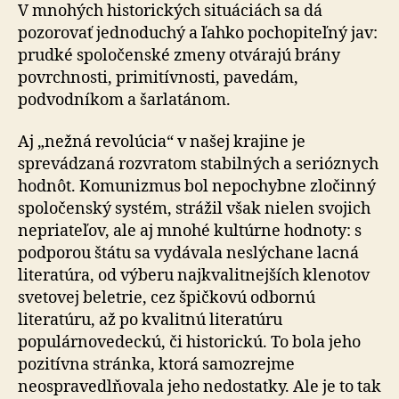
V mnohých historických situáciách sa dá
pozorovať jednoduchý a ľahko pochopiteľný jav:
prudké spoločenské zmeny otvárajú brány
povrchnosti, primitívnosti, pavedám,
podvodníkom a šarlatánom.
Aj „nežná revolúcia“ v našej krajine je
sprevádzaná rozvratom stabilných a serióznych
hodnôt. Komunizmus bol nepochybne zločinný
spoločenský systém, strážil však nielen svojich
nepriateľov, ale aj mnohé kultúrne hodnoty: s
podporou štátu sa vydávala neslýchane lacná
literatúra, od výberu najkvalitnejších klenotov
svetovej beletrie, cez špičkovú odbornú
literatúru, až po kvalitnú literatúru
populárnovedeckú, či historickú. To bola jeho
pozitívna stránka, ktorá samozrejme
neospravedlňovala jeho nedostatky. Ale je to tak