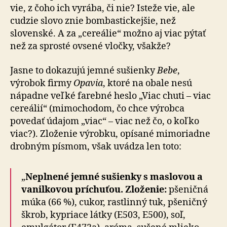
vie, z čoho ich vyrába, či nie? Isteže vie, ale
cudzie slovo znie bombastickejšie, než
slovenské. A za „cereálie“ možno aj viac pýtať
než za sprosté ovsené vločky, všakže?
Jasne to dokazujú jemné sušienky
Bebe
,
výrobok firmy
Opavia
, ktoré na obale nesú
nápadne veľké farebné heslo „Viac chuti – viac
cereálií“ (mimochodom, čo chce výrobca
povedať údajom „viac“ – viac než čo, o koľko
viac?). Zloženie výrobku, opísané mimoriadne
drobným písmom, však uvádza len toto:
„
Neplnené jemné sušienky s maslovou a
vanilkovou príchuťou. Zloženie:
pšeničná
múka (66 %), cukor, rastlinný tuk, pšeničný
škrob, kypriace látky (E503, E500), soľ,