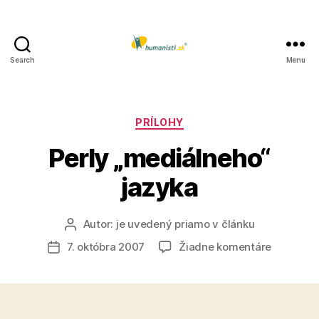
Search
Menu
Humanisti.sk
Kategórie
PRÍLOHY
Perly „mediálneho“
jazyka
Autor:
je uvedený priamo v článku
Autor
článku
na
7. októbra 2007
Žiadne komentáre
Dátum
Perly
článku
„mediáln
jazyka