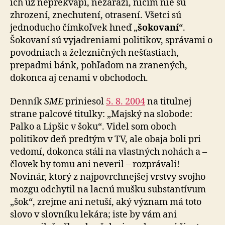
ich už neprekvapí, nezarazí, ničím nie sú
zhrození, znechutení, otrasení. Všetci sú
jednoducho čímkoľvek hneď „
šokovaní
“.
Šokovaní sú vyjadreniami politikov, správami o
povodniach a železničných nešťastiach,
prepadmi bánk, pohľadom na zranených,
dokonca aj cenami v obchodoch.
Denník
SME
priniesol
5. 8. 2004
na titulnej
strane palcové titulky: „Majský na slobode:
Palko a Lipšic v šoku“. Videl som oboch
politikov deň predtým v TV, ale obaja boli pri
vedomí, dokonca stáli na vlastných nohách a –
človek by tomu ani neveril – rozprávali!
Novinár, ktorý z najpovrchnejšej vrstvy svojho
mozgu odchytil na lacnú mušku substantívum
„šok“, zrejme ani netuší, aký význam má toto
slovo v slovníku lekára; iste by vám ani