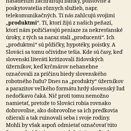
nasadením zachraňujú banky, poisťovne a
poskytovatelia rôznych služieb, napr.
telekomunikačných. Tí nás zahlcujú svojimi
„
produktmi
“. Tí, ktorí žijú z našich peňazí,
ktorí nám požičiavajú peniaze za nekresťanské
úroky, z tých sa naraz stali „producenti“. Ich
„produktmi“ sú pôžičky, hypotéky, poistky. A
Slováci sa tomu očividne tešia. Kde sú časy, keď
slovenskí literáti kritizovali židovských
úžerníkov, keď krčmárov nehanebne
označovali za príčinu biedy slovenského
robotného ľudu? Dnes na „produkty“ úžerníkov
a parazitov veľkého formátu hrdý slovenský ľud
nedočkavo čaká. Nič proti tomu nemožno
namietať, pretože to Slováci robia rovnako
dobrovoľne, ako dobrovoľne sa ich predkovia
ožierali a tak ruinovali seba i svoje rodiny.
Mohli by však aspoň odmietať označovať túto