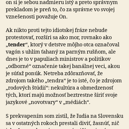
on si je sebou nadmieru istý a preto správnym
prekladom je preň to, čo za správne vo svojej
vznešenosti považuje On.
Ak nikto proti tejto idiotskej fráze nebude
protestovať, rozšíri sa ako mor, rovnako ako
„
tender
“, ktorý v detstve môjho otca označoval
vagón s uhlím ťahaný za parným rušňom, ale
dnes je to v papuliach ministrov a politikov
„odborné“ označenie takej banálnej veci, akou
je súťaž ponúk. Netreba zdôrazňovať, že
zdrojom takého „tendra“ je to isté, čo je zdrojom
„rodových štúdií“: nekultúra a obmedzenosť
tých, ktorí majú možnosť beztrestne šíriť svoje
jazykové „novotvary“ v „médiách“.
S prekvapením som zistil, že ľudia na Slovensku
sa v ostatných rokoch prestali diviť, žasnúť, nič