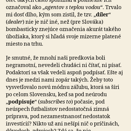
otec takých často spomínal a posmešne ich
označoval ako „
agentov s teplou vodou
“. Trvalo
mi dosť dlho, kým som zistil, že tzv. „
díler
“
(
dealer
) nie je nič iné, než (pre Slováka)
bombasticky znejúce označenia akurát takého
úbožiaka, ktorý si hľadá svoje mizerne platené
miesto na trhu.
Je smutné, že mnohí naši predkovia boli
negramotní, nevedeli chudáci ni čítať, ni písať.
Podaktorí sa však vedeli aspoň podpísať. Ešte aj
dnes je medzi nami zopár takých. Žeby toto
vysvetľovalo novú módnu záľubu, ktorá sa šíri
po celom Slovensku, keď sa pod neúrodu
„
podpisuje
“ (
subscribes to
) počasie, pod
neúspech futbalistov nedostatočná zimná
príprava, pod nezamestnanosť nedostatok
investícií? Nikto už ani nešípi nič o príčinách,