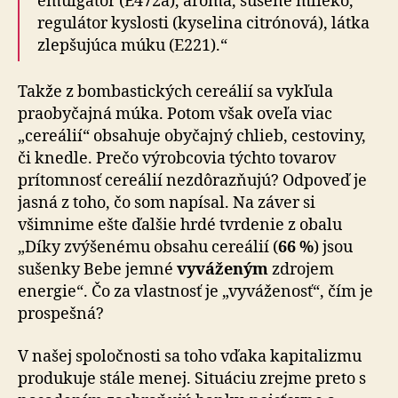
emulgátor (E472a), aróma, sušené mlieko,
regulátor kyslosti (kyselina citrónová), látka
zlepšujúca múku (E221).“
Takže z bombastických cereálií sa vykľula
praobyčajná múka. Potom však oveľa viac
„cereálií“ obsahuje obyčajný chlieb, cestoviny,
či knedle. Prečo výrobcovia týchto tovarov
prítomnosť cereálií nezdôrazňujú? Odpoveď je
jasná z toho, čo som napísal. Na záver si
všimnime ešte ďalšie hrdé tvrdenie z obalu
„Díky zvýšenému obsahu cereálií (
66 %
) jsou
sušenky Bebe jemné
vyváženým
zdrojem
energie“. Čo za vlastnosť je „vyváženosť“, čím je
prospešná?
V našej spoločnosti sa toho vďaka kapitalizmu
produkuje stále menej. Situáciu zrejme preto s