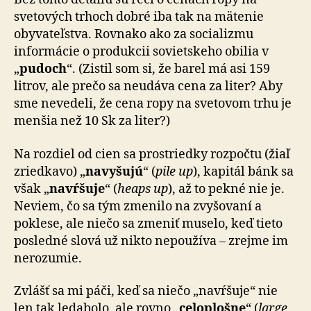
svetových trhoch dobré iba tak na mätenie
obyvateľstva. Rovnako ako za socializmu
informácie o produkcii sovietskeho obilia v
„
pudoch
“. (Zistil som si, že barel má asi 159
litrov, ale prečo sa neudáva cena za liter? Aby
sme nevedeli, že cena ropy na svetovom trhu je
menšia než 10 Sk za liter?)
Na rozdiel od cien sa prostriedky rozpočtu (žiaľ
zriedkavo) „
navyšujú
“ (
pile up
), kapitál bánk sa
však „
navŕšuje
“ (
heaps up
), až to pekné nie je.
Neviem, čo sa tým zmenilo na zvyšovaní a
poklese, ale niečo sa zmeniť muselo, keď tieto
posledné slová už nikto nepoužíva – zrejme im
nerozumie.
Zvlášť sa mi páči, keď sa niečo „navŕšuje“ nie
len tak ledabolo, ale rovno „
celoplošne
“ (
large