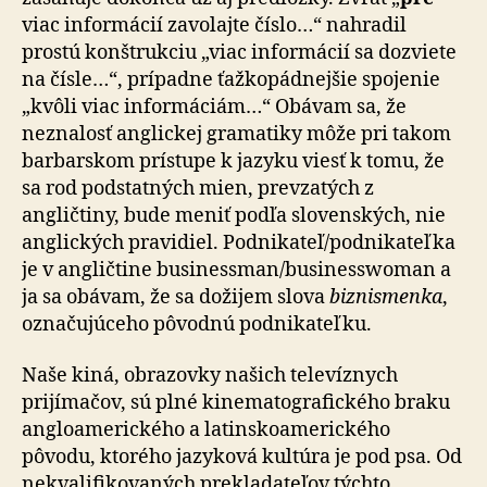
viac informácií zavolajte číslo…“ nahradil
prostú konštrukciu „viac informácií sa dozviete
na čísle…“, prípadne ťažkopádnejšie spojenie
„kvôli viac informáciám…“ Obávam sa, že
neznalosť anglickej gramatiky môže pri takom
barbarskom prístupe k jazyku viesť k tomu, že
sa rod podstatných mien, prevzatých z
angličtiny, bude meniť podľa slovenských, nie
anglických pravidiel. Podnikateľ/podnikateľka
je v angličtine businessman/businesswoman a
ja sa obávam, že sa dožijem slova
biznismenka
,
označujúceho pôvodnú podnikateľku.
Naše kiná, obrazovky našich televíznych
prijímačov, sú plné kinematografického braku
angloamerického a latinskoamerického
pôvodu, ktorého jazyková kultúra je pod psa. Od
nekvalifikovaných prekladateľov týchto