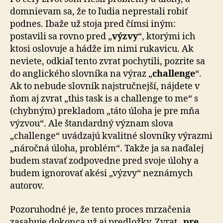
domnievam sa, že to ľudia neprestali robiť
podnes. Ibaže už stoja pred čímsi iným:
postavili sa rovno pred „
výzvy
“, ktorými ich
ktosi oslovuje a hádže im nimi rukavicu. Ak
neviete, odkiaľ tento zvrat pochytili, pozrite sa
do anglického slovníka na výraz „
challenge
“.
Ak to nebude slovník najstručnejší, nájdete v
ňom aj zvrat „this task is a challenge to me“ s
(chybným) prekladom „táto úloha je pre mňa
výzvou“. Ale štandardný význam slova
„challenge“ uvádzajú kvalitné slovníky výrazmi
„náročná úloha, problém“. Takže ja sa naďalej
budem stavať zodpovedne pred svoje úlohy a
budem ignorovať akési „výzvy“ neznámych
autorov.
Pozoruhodné je, že tento proces mrzačenia
zasahuje dokonca už aj predložky. Zvrat „
pre