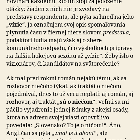
novinári každému, kto im stojí za položenie
otázky: žiaden z nich nie je zvedavý na
predstavy respondenta, ale pýta sa hneď na jeho
„
vízie
“. Ja označujem svoj opis spomaľovania
plynutia času v čiernej diere slovom
predstava
,
podaktorí ľudia majú však aj o zbere
komunálneho odpadu, či o výsledkoch prípravy
na ďalšiu hokejovú sezónu až „vízie“. Žeby išlo o
vizionárov, či kandidátov na svätorečenie?
Ak mal pred rokmi román nejakú tému, ak sa
rozhovor niečoho týkal, ak traktát o niečom
pojednával, dnes to už veru neplatí: aj román, aj
rozhovor, aj traktát „
sú o niečom
“. Veľmi sa mi
páčilo vyjadrenie jednej Rómky z akejsi osady,
ktorá na adresu svojej vlasti opovržlivo
povedala: „Slovensko? To je o ničom!“. Áno,
Angličan sa pýta „
what is it about
“, ale