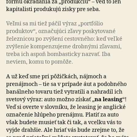
formu okrádania za „produkciu“ – veď to len
kapitalisti produkujú zisky pre seba.
Veľmi sa mi tiež páčil výraz „portfólio
produktov“, označujúci zľavy poskytované
železnicou po zvýšení cestovného: keď veľké
zvýšenie kompenzujeme drobnými zľavami,
treba ich aspoň bombasticky nazvať. Iba
neviem, komu to pomôže.
A už keď sme pri pôžičkách, nájmoch a
prenájmoch – tie sa v prípade áut a podobného
banálneho tovaru tiež vytratili a nahradil ich
svetový výraz: auto možno získať „
na leasing
“!
Veď si overte v slovníku, že leasing je anglické
označenie hlúpeho prenájmu. Platiť za auto
však budete musieť tak či tak, a vcelku vás to
vyjde drahšie. Ale hriať vás bude zrejme to, že