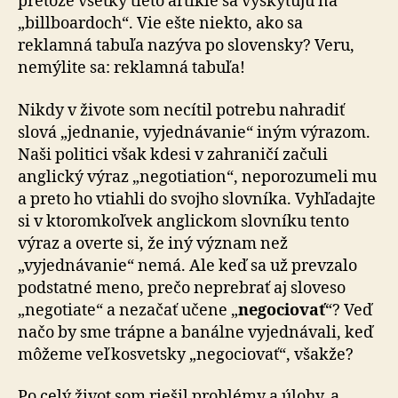
pretože všetky tieto artikle sa vyskytujú na
„billboardoch“. Vie ešte niekto, ako sa
reklamná tabuľa nazýva po slovensky? Veru,
nemýlite sa: reklamná tabuľa!
Nikdy v živote som necítil potrebu nahradiť
slová „jednanie, vyjednávanie“ iným výrazom.
Naši politici však kdesi v zahraničí začuli
anglický výraz „negotiation“, neporozumeli mu
a preto ho vtiahli do svojho slovníka. Vyhľadajte
si v ktoromkoľvek anglickom slovníku tento
výraz a overte si, že iný význam než
„vyjednávanie“ nemá. Ale keď sa už prevzalo
podstatné meno, prečo neprebrať aj sloveso
„negotiate“ a nezačať učene „
negociovať
“? Veď
načo by sme trápne a banálne vyjednávali, keď
môžeme veľkosvetsky „negociovať“, všakže?
Po celý život som riešil problémy a úlohy, a