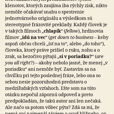
klenotov, ktorých zaujíma iba rýchly zisk, nikto
nemôže očakávať snahu o spestrenie
jednotvárneho originálu a výsledkom sú
stereotypné frázovité preklady. Každý človek je
v takých filmoch „
chlapík
“ (
fellow
), hrdinovia
filmov „
idú na vec
“ (
get down to business
– keby
aspoň občas chceli „ísť na to“, alebo „do toho“),
človeka, ktorý práve prišiel o ruku, nohu a o
zrak, sa bezočivo pýtajú „
si v poriadku?
“ (
are
you all right
?) – akoby nebolo jasné, že menej „v
poriadku“ ani nemôže byť. Zastavím sa na
chvíľku pri tejto poslednej fráze, lebo ona so
sebou nesie pozoruhodnú predstavu o
medziľudských vzťahoch. Ešte som na túto
otázku nepočul zápornú odpoveď a preto
predpokladám, že takú autor ani len nečaká.
Ale načo sa potom vôbec pýta? Zdá sa mi, že
nemá ani najmenší záujem o osud blížneho, on