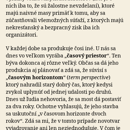
nich iba to, že sú žalostne nevzdelaní), ktoré
majú naivné masy primäť k tomu, aby sa
zúčastňovali všemožných súťaží, z ktorých majú
nekresťanský a bezpracný zisk iba ich
organizátori.
V každej dobe sa produkuje čosi iné. U nás sa
dnes vo veľkom vyrába „
časový priestor
“. Ten
býva dokonca aj rôzne veľký. Občas sa dá jeho
produkcia aj plánovať a zdá sa, že súvisí s
„
časovým horizontom
“ (
term perspective
)
ktorý nahradil starý dobrý čas, ktorý kedysi
zvykol uplynúť od jednej udalosti po druhú.
Dnes už ľudia nehovoria, že sa most dá postaviť
za dva roky. Ochotne vyhlasujú, že jeho stavba
sa uskutoční „v časovom horizonte dvoch
rokov“. Zdá sa mi, že v tomto prípade novotvar
vyjadrovanie ani len nezjednodušuje. V čom je