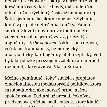
neuveril, že človek v šoku je v ohrození života:
klesá mu krvný tlak, je bledý, má studenú a
vlhkú kožu, zrýchlený, často až nehmatný tep.
Šok je jednoducho akútne obehové zlyhanie,
ktoré v prípade neliečenia končí väčšinou
smrťou. Slovník novinárov v tomto smere
zdegeneroval na jediný výraz, prevzatý z
angličtiny –
to be shocked
. Nikto sa ich nepýta,
či šok bol traumatický, hemoragický,
anafylaktický, kardiogénny, alebo septický. Veď
by takej otázke pri svojom vzdelaní ani neráčili
rozumieť, ako vravieval Vlasta Burian.
Možno spomínané „šoky“ súvisia s prepiatou
emocionálnosťou (podaktorých) politikov, ktorá
sa nápadne šíri ako morský príboj našou
spoločnosťou. Ľudia si už prestali čokoľvek
predstavovať, súdiac podľa otázok, ktoré kladú