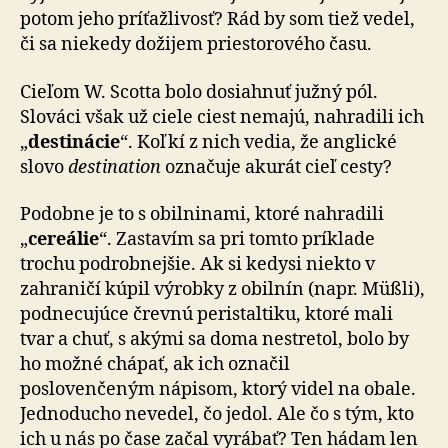
potom jeho príťažlivosť? Rád by som tiež vedel,
či sa niekedy dožijem priestorového času.
Cieľom W. Scotta bolo dosiahnuť južný pól.
Slováci však už ciele ciest nemajú, nahradili ich
„
destinácie
“. Koľkí z nich vedia, že anglické
slovo
destination
označuje akurát cieľ cesty?
Podobne je to s obilninami, ktoré nahradili
„
cereálie
“. Zastavím sa pri tomto príklade
trochu podrobnejšie. Ak si kedysi niekto v
zahraničí kúpil výrobky z obilnín (napr. Müßli),
podnecujúce črevnú peristaltiku, ktoré mali
tvar a chuť, s akými sa doma nestretol, bolo by
ho možné chápať, ak ich označil
poslovenčeným nápisom, ktorý videl na obale.
Jednoducho nevedel, čo jedol. Ale čo s tým, kto
ich u nás po čase začal vyrábať? Ten hádam len