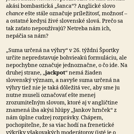
akási bombastická „šanca“? Anglické slovo
chance
ešte stále označuje príležitosť, možnosť –
a ostatné kedysi živé slovenské slová. Prečo sa
tak zaťato nepoužívajú? Netreba nám ich,
nepáčia sa nám?
„Suma určená na výhry“ v 26. týždni Športky
určite nepredstavuje bohvieakú formuláciu, ale
nepochybne označuje jednoznačne, o čo ide. Na
druhej strane, „
jackpot
“ nemá žiaden
slovenský význam, a navyše suma určená na
výhry tiež nie je taká dôležitá vec, aby sme ju
nutne museli označovať ešte menej
zrozumiteľným slovom, ktoré aj v angličtine
znamená iba akýsi hlúpy „Jankov hrnček“ z
nám úplne cudzej rozprávky. Chápem,
pochopiteľne, že sa viac hodí na frenetické
výkriky všakovakých moderátorov (isté je o