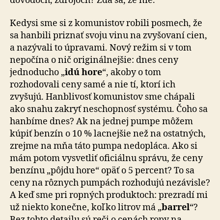
dôvodoch, zdrojoch? Zdá sa, že nie.
Kedysi sme si z komunistov robili posmech, že
sa hanbili priznať svoju vinu na zvyšovaní cien,
a nazývali to úpravami. Nový režim si v tom
nepočína o nič originálnejšie: dnes ceny
jednoducho „
idú hore
“, akoby o tom
rozhodovali ceny samé a nie tí, ktorí ich
zvyšujú. Hanblivosť komunistov sme chápali
ako snahu zakryť neschopnosť systému. Čoho sa
hanbíme dnes? Ak na jednej pumpe môžem
kúpiť benzín o 10 % lacnejšie než na ostatných,
zrejme na mňa táto pumpa nedopláca. Ako si
mám potom vysvetliť oficiálnu správu, že ceny
benzínu „pôjdu hore“ opäť o 5 percent? To sa
ceny na rôznych pumpách rozhodujú nezávisle?
A keď sme pri ropných produktoch: prezradí mi
už niekto konečne, koľko litrov má „
barrel
“?
Bez tohto detailu sú reči o cenách ropy na