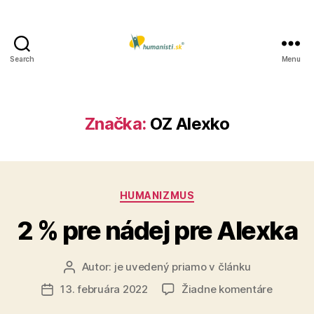
Search
Menu
Humanisti.sk
Značka:
OZ Alexko
Kategórie
HUMANIZMUS
2 % pre nádej pre Alexka
Autor:
je uvedený priamo v článku
Autor
článku
na
13. februára 2022
Žiadne komentáre
Dátum
2
článku