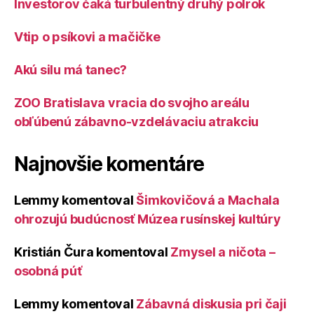
Investorov čaká turbulentný druhý polrok
Vtip o psíkovi a mačičke
Akú silu má tanec?
ZOO Bratislava vracia do svojho areálu
obľúbenú zábavno-vzdelávaciu atrakciu
Najnovšie komentáre
Lemmy
komentoval
Šimkovičová a Machala
ohrozujú budúcnosť Múzea rusínskej kultúry
Kristián Čura
komentoval
Zmysel a ničota –
osobná púť
Lemmy
komentoval
Zábavná diskusia pri čaji