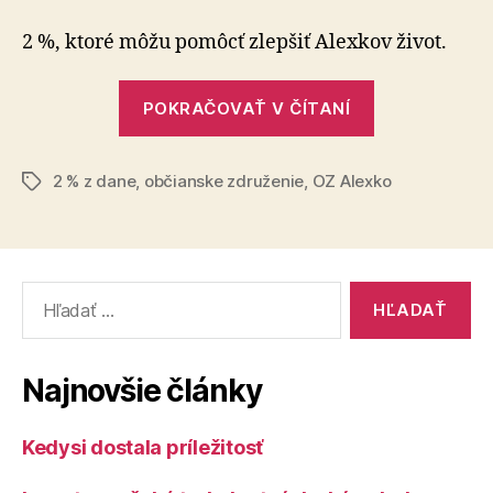
%
pre
2 %, ktoré môžu pomôcť zlepšiť Alexkov život.
nádej
pre
„2
Alexka
POKRAČOVAŤ V ČÍTANÍ
%
pre
2 % z dane
,
občianske združenie
,
OZ Alexko
nádej
Značky
pre
Alexka“
Vyhľadať:
Najnovšie články
Kedysi dostala príležitosť