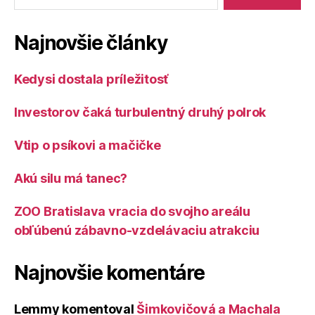
Najnovšie články
Kedysi dostala príležitosť
Investorov čaká turbulentný druhý polrok
Vtip o psíkovi a mačičke
Akú silu má tanec?
ZOO Bratislava vracia do svojho areálu
obľúbenú zábavno-vzdelávaciu atrakciu
Najnovšie komentáre
Lemmy
komentoval
Šimkovičová a Machala