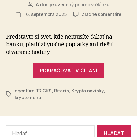
Autor:
je uvedený priamo v článku
Autor
článku
na
16. septembra 2025
Žiadne komentáre
Dátum
Krypto
článku
praktic
spriev
Predstavte si svet, kde nemusíte čakať na
(nielen
banku, platiť zbytočné poplatky ani riešiť
pre
otváracie hodiny.
začiat
„Kryptomen
POKRAČOVAŤ V ČÍTANÍ
praktický
sprievodca
agentúra TRICKS
,
Bitcoin
,
Krypto novinky
(nielen)
,
Značky
kryptomena
pre
začiatočníko
Vyhľadať: