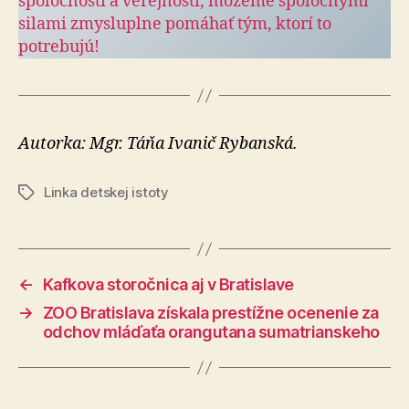
spoločností a verejnosti, môžeme spoločnými
silami zmysluplne pomáhať tým, ktorí to
potrebujú!
Autorka: Mgr. Táňa Ivanič Rybanská.
Linka detskej istoty
Značky
←
Kafkova storočnica aj v Bratislave
→
ZOO Bratislava získala prestížne ocenenie za
odchov mláďaťa orangutana sumatrianskeho