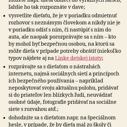
môžete napr. dieťa obliecť do výrazných farieb,
ľahšie ho tak rozpoznáte v dave;
vysvetlite dieťaťu, že je v poriadku odmietnuť
rozhovor s neznámym človekom a nikdy nie je
v poriadku odísť s ním, či nastúpiť s ním do
auta, ale naopak porozprávajte sa s ním – kto
by mohol byť bezpečnou osobou, na ktorú sa
môže dieťa v prípade potreby obrátiť (niekoľko
typov nájdete aj na
Linke detskej istoty
;
rozprávajte sa s dieťaťom o nástrahách
internetu, najmä sociálnych sietí a princípoch
ich bezpečného používania – napríklad
neposkytovať svoju aktuálnu polohu, pridávať
si do priateľov len blízkych ľudí, neuvádzať
osobné údaje, fotografie pridávať na sociálne
siete s rozvahou atď.;
dohodnite sa s dieťaťom napr. na špeciálnom
hesle, v prípade, že by dieťa mal zo školy či