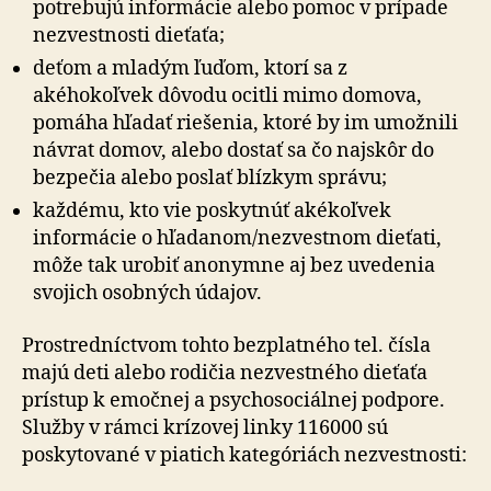
potrebujú informácie alebo pomoc v prípade
nezvestnosti dieťaťa;
deťom a mladým ľuďom, ktorí sa z
akéhokoľvek dôvodu ocitli mimo domova,
pomáha hľadať riešenia, ktoré by im umožnili
návrat domov, alebo dostať sa čo najskôr do
bezpečia alebo poslať blízkym správu;
každému, kto vie poskytnúť akékoľvek
informácie o hľadanom/nezvestnom dieťati,
môže tak urobiť anonymne aj bez uvedenia
svojich osobných údajov.
Prostredníctvom tohto bezplatného tel. čísla
majú deti alebo rodičia nezvestného dieťaťa
prístup k emočnej a psy­cho­so­ciál­nej podpore.
Služby v rámci krízovej linky 116000 sú
poskytované v piatich kategóriách nezvestnosti: