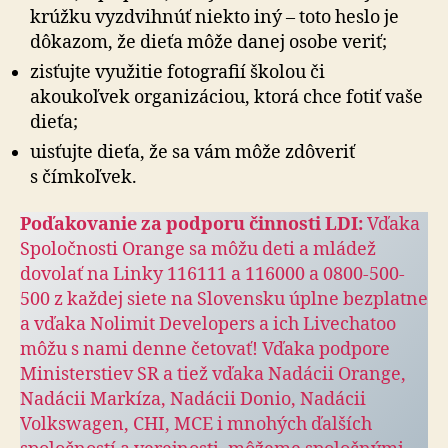
krúžku vyzdvihnúť niekto iný – toto heslo je
dôkazom, že dieťa môže danej osobe veriť;
zisťujte využitie fotografií školou či
akoukoľvek organizáciou, ktorá chce fotiť vaše
dieťa;
uisťujte dieťa, že sa vám môže zdôveriť
s čímkoľvek.
Poďakovanie za podporu činnosti LDI:
Vďaka
Spoločnosti Orange sa môžu deti a mládež
dovolať na Linky 116111 a 116000 a 0800-500-
500 z každej siete na Slovensku úplne bez­platne
a vďaka Nolimit Developers a ich Livechatoo
môžu s nami denne četovať! Vďaka podpore
Ministerstiev SR a tiež vďaka Nadácii Orange,
Nadácii Markíza, Nadácii Donio, Nadácii
Volkswagen, CHI, MCE i mnohých ďalších