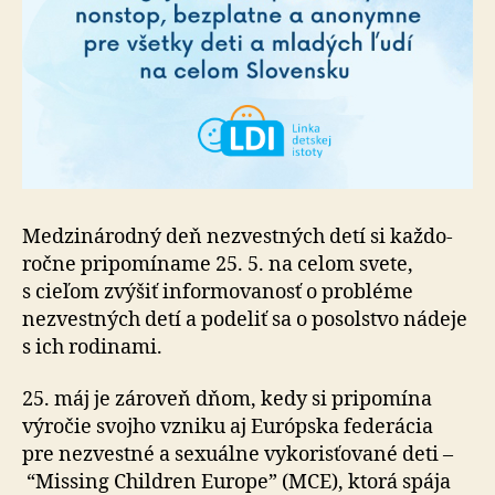
Medzinárodný deň nezvestných detí si kaž­do­
ročne pri­po­mí­name 25. 5. na celom svete,
s cieľom zvýšiť infor­mo­va­nosť o probléme
nezvestných detí a po­de­liť sa o po­sol­stvo nádeje
s ich rodinami.
25. máj je zároveň dňom, kedy si pripomína
výročie svojho vzniku aj Európska federácia
pre nezvestné a se­xu­álne vy­ko­risťo­vané deti –
“Missing Children Europe” (MCE), ktorá spája