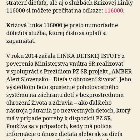
stratení dieťaťa, ale aj o službách Krízovej Linky
116000 si môžete prečítať na odkaze:
116000
.
Krízová linka 116000 je preto mimoriadne
dôležitá služba, ktorej číslo sa oplatí si
zapamätať.
V roku 2014 začala LINKA DETSKEJ ISTOTY z
poverenia Ministerstva vnútra SR realizovať
v spolupráci s Prezídiom PZ SR projekt „AMBER
Alert Slovensko – Dieťa v ohrození života“. Jeho
výsledkom bolo spustenie pohotovostného
systému na záchranu detí v bezprostrednom
ohrození života a zdravia – ako ďalšieho
nástroja pátrania po nezvestných deťoch, ktorý
má v prípade potreby k dispozícii PZ SR.
Používa sa v prípadoch, kedy má polícia
informácie o únose dieťaťa alebo ak sa dieťa