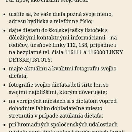
Pár tipov, ako chrániť svoje dieťa:
uistite sa, že vaše dieťa pozná svoje meno,
adresu bydliska a telefónne číslo;
dajte dieťaťu do školskej tašky lístoček s
dôležitými kontaktnými informáciami – na
rodičov, tiesňové linky 112, 158, prípadne i
na bez­platné tel. čísla 116111 a 116000 LINKY
DETSKEJ ISTOTY;
majte aktuálnu a kvalitnú fotografiu svojho
dieťaťa;
fotografie svojho dieťaťa/detí šírte len so
svojimi najbližšími, ktorým dôverujete;
na verejných miestach si s dieťaťom vopred
dohodnite ľahko dohľadateľne miesto
stretnutia v prípade zatúlania dieťaťa;
pri hromadných spoločenských udalostiach