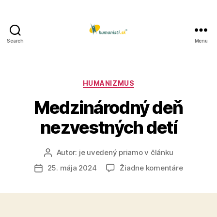
Search
Menu
Humanisti.sk
Kategórie
HUMANIZMUS
Medzinárodný deň
nezvestných detí
Autor:
je uvedený priamo v článku
Autor
článku
na
25. mája 2024
Žiadne komentáre
Dátum
Medzinár
článku
deň
nezvestn
detí