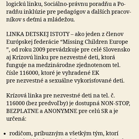
lo­gickú linku, Sociálno-právnu poradňu a Po­
radňu inklúzie pre pe­da­gó­gov a ďalších pra­cov­
níkov s deťmi a mlá­dežou.
LINKA DETSKEJ ISTOTY – ako jeden z členov
Európskej federácie “Missing Children Europe
”, od roku 2009 prevádzkuje pre celé Slovensko
aj Krízovú linku pre nezvestné deti, ktorá
funguje na me­dzi­ná­rod­ne zjedno­te­nom tel.
čísle 116000, ktoré je vyhradené EK
pre nezvestné a se­xu­álne vy­ko­risťo­vané deti.
Krízová linka pre nezvestné deti na tel. č.
116000 (bez predvoľby) je dostupná NON-STOP,
BEZPLATNE a ANONYMNE pre celú SR a je
určená:
rodičom, príbuzným a všetkým tým, ktorí