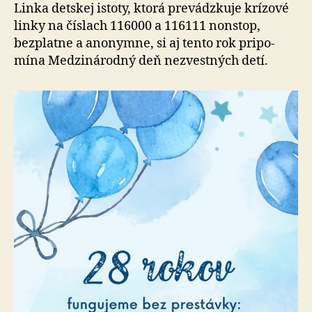
Linka detskej istoty, ktorá prevádzkuje krízové
linky na číslach 116000 a 116111 non­stop,
bezplatne a ano­nymne, si aj tento rok pri­po­
mína Medzi­ná­rodný deň nezvestných detí.