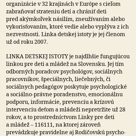
orga­ni­zácie v 32 krajinách v Európe s cieľom
zabra­ňo­vať strateniu detí a chrániť deti
pred akým­koľ­vek násilím, zne­uží­va­ním alebo
vy­ko­risťo­va­ním, ktoré vedie alebo vyplýva z ich
nezvestnosti. Linka detskej istoty je jej členom
už od roku 2007.
LINKA DETSKEJ ISTOTY je najdlhšie fungujúcou
linkou pre deti a mládež na Slo­ven­sku. Jej tím
odborných poradcov psychológov, sociálnych
pracovníkov, špeciálnych, liečebných, či
sociálnych pedagógov poskytuje psy­cho­lo­gické
a so­ciálno-právne po­ra­denstvo, emocionálnu
podporu, informácie, prevenciu a krízovú
intervenciu deťom a mládeži nepretržite už 28
rokov, a to prostred­níctvom Linky pre deti
a mládež – 116111, na ktorej zároveň
prevádzkuje pravidelne aj Rodičovskú psy­cho­