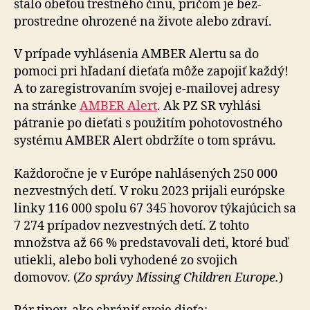
stalo obeťou trestného činu, pričom je bez­
prostredne ohrozené na živote alebo zdraví.
V prípade vyhlásenia AMBER Alertu sa do
pomoci pri hľadaní dieťaťa môže zapojiť každý!
A to zaregistrovaním svojej e-mailovej adresy
na stránke
AMBER Alert
. Ak PZ SR vyhlási
pátranie po dieťati s použitím pohotovostného
systému AMBER Alert obdržíte o tom správu.
Každoročne je v Európe nahlásených 250 000
nezvestných detí. V roku 2023 prijali európske
linky 116 000 spolu 67 345 hovorov týkajúcich sa
7 274 prípadov nezvestných detí. Z tohto
množstva až 66 % predstavovali deti, ktoré buď
utiekli, alebo boli vyhodené zo svojich
domovov. (
Zo správy Missing Children Europe.
)