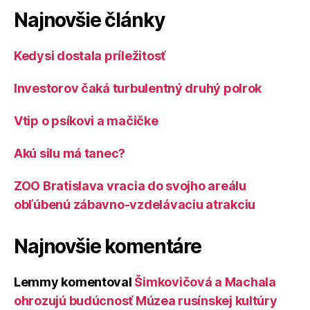
Najnovšie články
Kedysi dostala príležitosť
Investorov čaká turbulentný druhý polrok
Vtip o psíkovi a mačičke
Akú silu má tanec?
ZOO Bratislava vracia do svojho areálu
obľúbenú zábavno-vzdelávaciu atrakciu
Najnovšie komentáre
Lemmy
komentoval
Šimkovičová a Machala
ohrozujú budúcnosť Múzea rusínskej kultúry