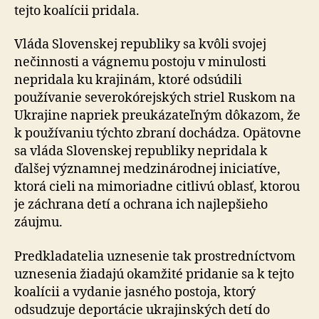
tejto koalícii pridala.
Vláda Slovenskej republiky sa kvôli svojej
nečinnosti a vágnemu postoju v minulosti
nepridala ku krajinám, ktoré odsúdili
používanie severokórejských striel Ruskom na
Ukrajine napriek preukázateľným dôkazom, že
k používaniu týchto zbraní dochádza. Opätovne
sa vláda Slovenskej republiky nepridala k
ďalšej významnej medzinárodnej iniciatíve,
ktorá cieli na mimoriadne citlivú oblasť, ktorou
je záchrana detí a ochrana ich najlepšieho
záujmu.
Predkladatelia uznesenie tak prostredníctvom
uznesenia žiadajú okamžité pridanie sa k tejto
koalícii a vydanie jasného postoja, ktorý
odsudzuje deportácie ukrajinských detí do