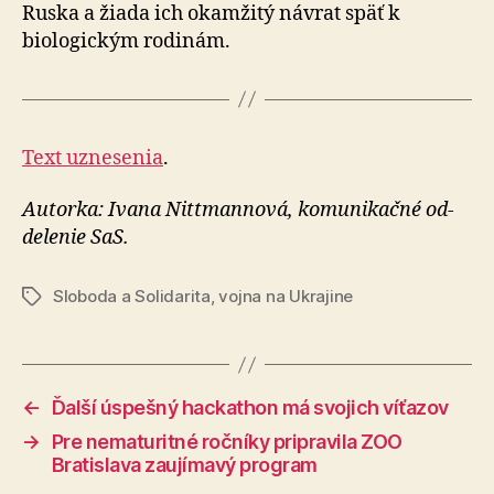
Ruska a žiada ich okamžitý návrat späť k
biologickým rodinám.
Text uznesenia
.
Autorka: Ivana Nittmannová, ko­mu­ni­kačné od­
de­le­nie SaS.
Sloboda a Solidarita
,
vojna na Ukrajine
Značky
←
Ďalší úspešný hackathon má svojich víťazov
→
Pre nematuritné ročníky pripravila ZOO
Bratislava zaujímavý program