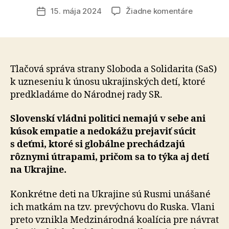
článku
na
15. mája 2024
Žiadne komentáre
Dátum
Predklad
článku
uznesenie
aby
sa
vláda
Tlačová správa strany Sloboda a Solidarita (SaS)
pridala
k uzneseniu k únosu ukrajinských detí, ktoré
k
predkladáme do Národnej rady SR.
medzinár
iniciatíve
Slovenskí vládni politici nemajú v sebe ani
na
kúsok empatie a nedokážu prejaviť súcit
záchranu
s deťmi, ktoré si globálne prechádzajú
unesenýc
rôznymi útrapami, pričom sa to týka aj detí
ukrajinsk
detí
na Ukrajine.
Konkrétne deti na Ukrajine sú Rusmi unášané
ich matkám na tzv. prevýchovu do Ruska. Vlani
preto vznikla Medzinárodná koalícia pre návrat