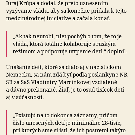
Juraj Krúpa a dodal, že preto uznesením
vyzývame vládu, aby sa konečne pridala k tejto
medzinárodnej iniciatíve a začala konať.
„Ak tak neurobí, niet pochýb o tom, že to je
vláda, ktorá totálne kolaboruje s ruským
režimom a podporuje utrpenie detí,“ doplnil.
Unášanie detí, ktoré sa dialo aj v nacistickom
Nemecku, sa nám zdá byť podľa poslankyne NR
SR za SaS Vladimíry Marcinkovej vzdialené
a dávno prekonané. Žiaľ, je to osud tisícok detí
aj v súčasnosti.
„Existujú na to dokonca záznamy, pričom
číslo unesených detí je minimálne 28-tisíc,
pri ktorých sme si istí, že ich postretol takýto