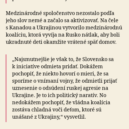
Medzinárodné spoločenstvo nezostalo podľa
jeho slov nemé a začalo sa aktivizovať. Na čele
s Kanadou a Ukrajinou vytvorilo medzinárodnú
koalíciu, ktorá vyvíja na Rusko nátlak, aby boli
ukradnuté deti okamžite vrátené späť domov.
„Najsmutnejšie je však to, že Slovensko sa
k iniciatíve odmieta pridať. Dokážem
pochopiť, že niekto hovorí o mieri, že sa
sporíme o vnímaní vojny, že odmietli prijať
uznesenie o odsúdení ruskej agresie na
Ukrajine. Je to ich politický naratív. No
nedokážem pochopiť, že vládna koalícia
zostáva chladná voči deťom, ktoré sú
unášané z Ukrajiny,“ vysvetlil.