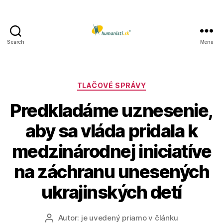
Search
Menu
Humanisti.sk
Kategórie
TLAČOVÉ SPRÁVY
Predkladáme uznesenie,
aby sa vláda pridala k
medzinárodnej iniciatíve
na záchranu unesených
ukrajinských detí
Autor:
je uvedený priamo v článku
Autor