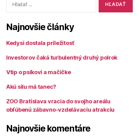
Najnovšie články
Kedysi dostala príležitosť
Investorov čaká turbulentný druhý polrok
Vtip o psíkovi a mačičke
Akú silu má tanec?
ZOO Bratislava vracia do svojho areálu
obľúbenú zábavno-vzdelávaciu atrakciu
Najnovšie komentáre