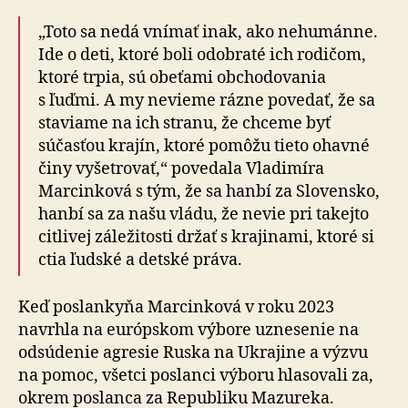
„Toto sa nedá vnímať inak, ako nehumánne.
Ide o deti, ktoré boli odobraté ich rodičom,
ktoré trpia, sú obeťami obchodovania
s ľuďmi. A my nevieme rázne povedať, že sa
staviame na ich stranu, že chceme byť
súčasťou krajín, ktoré pomôžu tieto ohavné
činy vyšetrovať,“ povedala Vladimíra
Marcinková s tým, že sa hanbí za Slovensko,
hanbí sa za našu vládu, že nevie pri takejto
citlivej záležitosti držať s krajinami, ktoré si
ctia ľudské a detské práva.
Keď poslankyňa Marcinková v roku 2023
navrhla na európskom výbore uznesenie na
odsúdenie agresie Ruska na Ukrajine a výzvu
na pomoc, všetci poslanci výboru hlasovali za,
okrem poslanca za Republiku Mazureka.