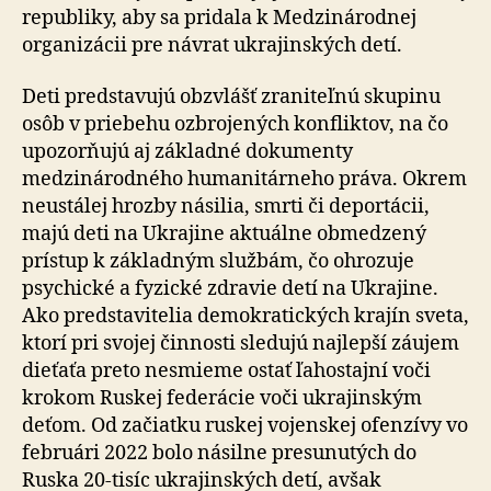
republiky, aby sa pridala k Medzinárodnej
organizácii pre návrat ukrajinských detí.
Deti predstavujú obzvlášť zraniteľnú skupinu
osôb v priebehu ozbrojených konfliktov, na čo
upozorňujú aj základné dokumenty
medzinárodného humanitárneho práva. Okrem
neustálej hrozby násilia, smrti či deportácii,
majú deti na Ukrajine aktuálne obmedzený
prístup k základným službám, čo ohrozuje
psychické a fyzické zdravie detí na Ukrajine.
Ako predstavitelia demokratických krajín sveta,
ktorí pri svojej činnosti sledujú najlepší záujem
dieťaťa preto nesmieme ostať ľahostajní voči
krokom Ruskej federácie voči ukrajinským
deťom. Od začiatku ruskej vojenskej ofenzívy vo
februári 2022 bolo násilne presunutých do
Ruska 20-tisíc ukrajinských detí, avšak