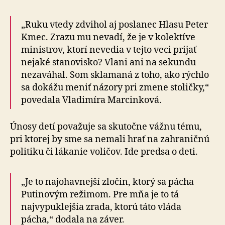
„Ruku vtedy zdvihol aj poslanec Hlasu Peter
Kmec. Zrazu mu nevadí, že je v kolektíve
ministrov, ktorí nevedia v tejto veci prijať
nejaké stanovisko? Vlani ani na sekundu
nezaváhal. Som sklamaná z toho, ako rýchlo
sa dokážu meniť názory pri zmene stoličky,“
povedala Vladimíra Marcinková.
Únosy detí považuje sa skutočne vážnu tému,
pri ktorej by sme sa nemali hrať na zahraničnú
politiku či lákanie voličov. Ide predsa o deti.
„Je to najohavnejší zločin, ktorý sa pácha
Putinovým režimom. Pre mňa je to tá
najvypuklejšia zrada, ktorú táto vláda
pácha,“ dodala na záver.