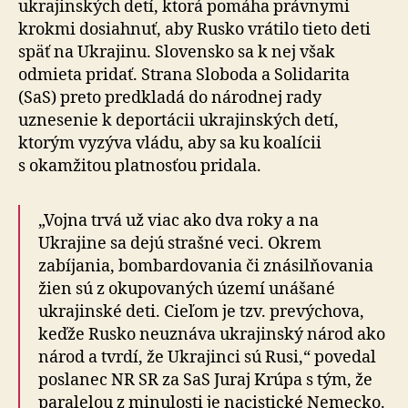
ukrajinských detí, ktorá pomáha právnymi
krokmi dosiahnuť, aby Rusko vrátilo tieto deti
späť na Ukrajinu. Slovensko sa k nej však
odmieta pridať. Strana Sloboda a Solidarita
(SaS) preto predkladá do národnej rady
uznesenie k deportácii ukrajinských detí,
ktorým vyzýva vládu, aby sa ku koalícii
s okamžitou platnosťou pridala.
„Vojna trvá už viac ako dva roky a na
Ukrajine sa dejú strašné veci. Okrem
zabíjania, bombardovania či znásilňovania
žien sú z okupovaných území unášané
ukrajinské deti. Cieľom je tzv. prevýchova,
keďže Rusko neuznáva ukrajinský národ ako
národ a tvrdí, že Ukrajinci sú Rusi,“ povedal
poslanec NR SR za SaS Juraj Krúpa s tým, že
paralelou z minulosti je nacistické Nemecko.