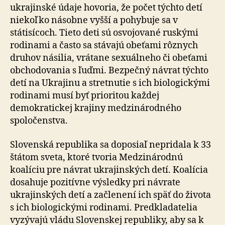
ukrajinské údaje hovoria, že počet týchto detí
niekoľko násobne vyšší a pohybuje sa v
státisícoch. Tieto deti sú osvojované ruskými
rodinami a často sa stávajú obeťami rôznych
druhov násilia, vrátane sexuálneho či obeťami
obchodovania s ľuďmi. Bezpečný návrat týchto
detí na Ukrajinu a stretnutie s ich biologickými
rodinami musí byť prioritou každej
demokratickej krajiny medzinárodného
spoločenstva.
Slovenská republika sa doposiaľ nepridala k 33
štátom sveta, ktoré tvoria Medzinárodnú
koalíciu pre návrat ukrajinských detí. Koalícia
dosahuje pozitívne výsledky pri návrate
ukrajinských detí a začlenení ich späť do života
s ich biologickými rodinami. Predkladatelia
vyzývajú vládu Slovenskej republiky, aby sa k