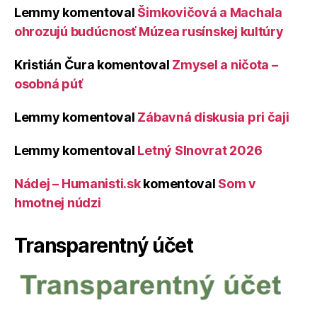
Lemmy
komentoval
Šimkovičová a Machala
ohrozujú budúcnosť Múzea rusínskej kultúry
Kristián Čura
komentoval
Zmysel a ničota –
osobná púť
Lemmy
komentoval
Zábavná diskusia pri čaji
Lemmy
komentoval
Letný Slnovrat 2026
Nádej – Humanisti.sk
komentoval
Som v
hmotnej núdzi
Transparentný účet