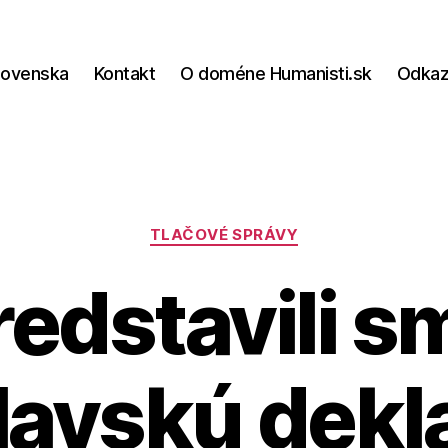
lovenska
Kontakt
O doméne Humanisti.sk
Odka
Kategórie
TLAČOVÉ SPRÁVY
redstavili s
lavskú dekl