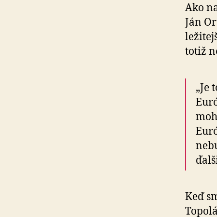
Ako na
Ján Or
le­ži­t
totiž n
„Je 
Euró
mohl
Euró
neb
ďalš
Keď sm
Topolá