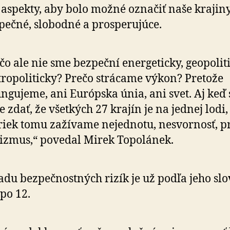
 aspekty, aby bolo možné označiť naše krajin
pečné, slobodné a prosperujúce.
čo ale nie sme bezpeční energeticky, geo­po­li­t
ro­po­li­ticky? Prečo strácame výkon? Pretože
ngujeme, ani Európska únia, ani svet. Aj keď 
 zdať, že všetkých 27 krajín je na jednej lodi,
iek tomu zažívame nejednotu, nesvornosť, pr
nizmus,“ povedal Mirek Topolánek.
adu bezpečnostných rizík je už podľa jeho slo
po 12.