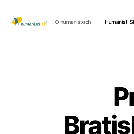
O humanistoch
Humanisti S
Humanisti.sk
P
Bratis