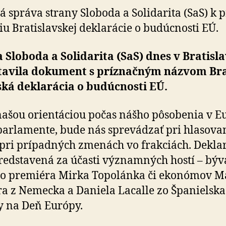
budeme
 správa strany Sloboda a So­li­da­ri­ta (SaS) k 
riadiť
niu Bratislavskej dekla­rácie o bu­dúc­nosti EÚ.
v
Európskom
parlamente
 Sloboda a Solidarita (SaS) dnes v Bra­tis­l
sta­vila dokument s príznačným názvom Br
­ská dekla­rácia o bu­dúc­nosti EÚ.
ašou orientáciou počas nášho pôsobenia v Eu
r­la­men­te, bude nás spre­vá­dzať pri hla­so­va­
 pri prí­pad­ných zmenách vo frakciách. Dekla
redstavená za účasti významných hostí – bý­va
ho premiéra Mirka Topolánka či ekonómov M
a z Ne­mecka a Da­niela Lacalle zo Špa­nielsk
ky na Deň Európy.