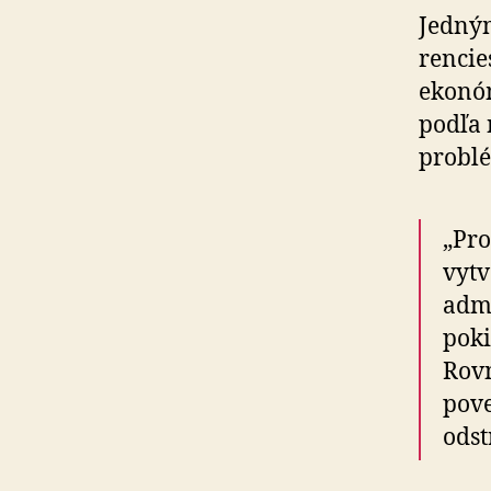
Jedným
ren­cie
ekonóm
podľa n
probl
„Pro
vytv
admi
poki
Rov­
pove
odst