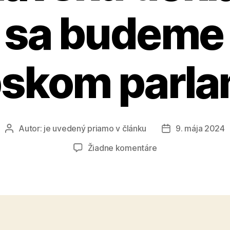
 sa budeme r
skom parl
Autor:
je uvedený priamo v článku
9. mája 2024
Autor
Dátum
článku
článku
na
Žiadne komentáre
Predstavili
sme
Bratislavskú
deklaráciu,
ktorou
sa