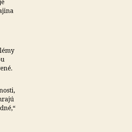
je
ajina
blémy
ou
vené.
nosti,
hrajú
edné,“