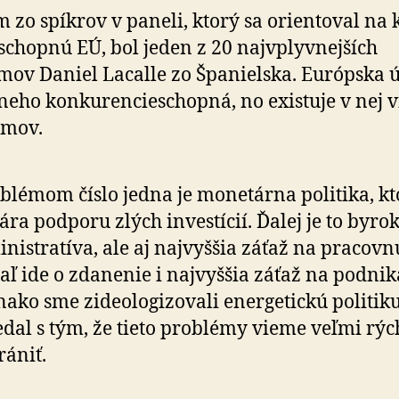
 zo spíkrov v paneli, ktorý sa orientoval na 
­schop­nú EÚ, bol jeden z 20 naj­vplyv­nej­ších
ov Daniel Lacalle zo Špa­nielska. Európska ú
eho kon­ku­ren­cie­schop­ná, no existuje v nej 
émov.
blémom číslo jedna je monetárna politika, kt
ára podporu zlých investícií. Ďalej je to byrok
nistratíva, ale aj naj­vyššia záťaž na pra­covnú
aľ ide o zda­ne­nie i naj­vyššia záťaž na pod­ni­k
nako sme zideologizovali energetickú politiku
dal s tým, že tieto problémy vieme veľmi rýc
rániť.