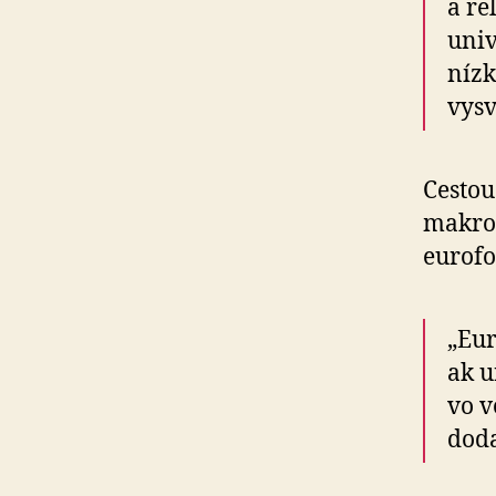
a re
univ
nízky
vysv
Cestou
makro­
euro­f
„Eur
ak u
vo v
doda