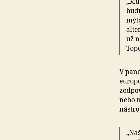
„Mus
budú
mýto
alte
už n
Topo
V pane
europo
zodpov
neho n
nástro
„Naš