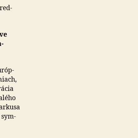
pred­
ave
a­
­róp­
niach,
rácia
­lé­ho
arkusa
a sym­