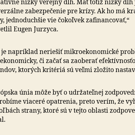
­la­tívne nízky verejný dlh. Mať totiž nízky dlh 
erzálne zabezpečenie pre krízy. Ak ho má kr
, jed­no­duch­šie vie čokoľvek za­fi­nan­co­vať,“
etlil Eugen Jurzyca.
 je napríklad neriešiť mikroekonomické pro
eko­no­micky, či začať sa zaoberať efektívnosť
ondov, ktorých kritériá sú veľmi zložito nasta
ópska únia môže byť o udržateľnej zodpo­ved­
robíme viaceré opatrenia, preto verím, že vy
oľbách strany, ktoré sú v tejto oblasti zodpov
l.