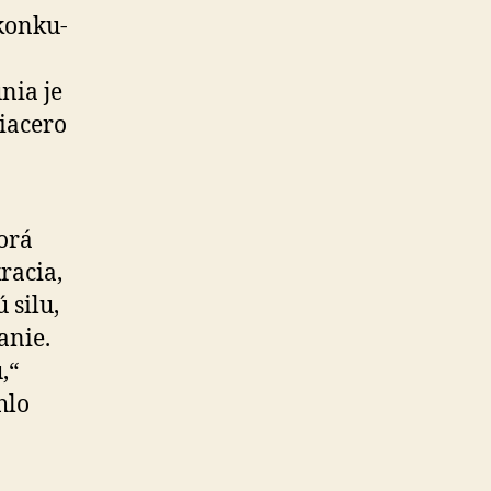
kon­ku­
nia je
viacero
orá
racia,
 silu,
a­nie.
,“
hlo