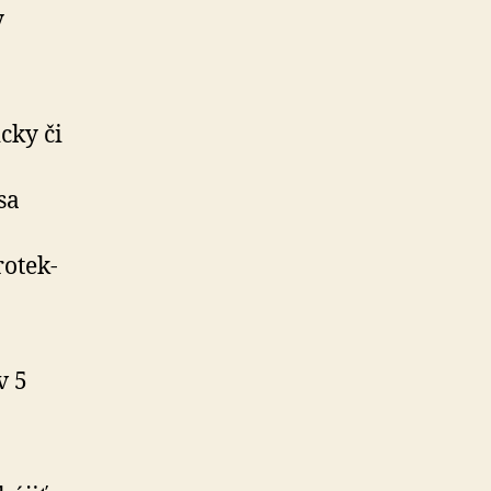
y
icky či
sa
o­tek­
v 5