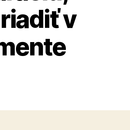
iadiť v
amente