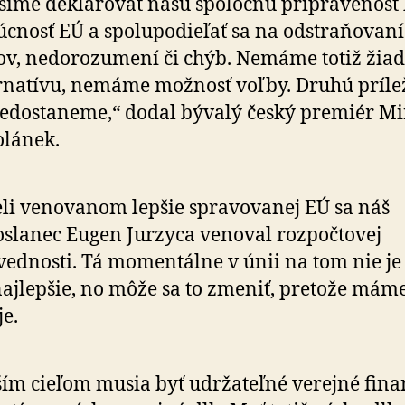
íme deklarovať našu spoločnú pripravenosť 
cnosť EÚ a spo­lu­po­die­ľať sa na odstra­ňo­va­ní
v, ne­do­ro­zu­me­ní či chýb. Nemáme totiž žia
r­na­tívu, nemáme možnosť voľby. Druhú prílež
edosta­ne­me,“ dodal bývalý český premiér M
lánek.
li venovanom lepšie spravovanej EÚ sa náš
slanec Eugen Jurzyca venoval rozpočtovej
ednosti. Tá momentálne v únii na tom nie je
ajlepšie, no môže sa to zmeniť, pretože máme
je.
ím cieľom musia byť udržateľné verejné fina