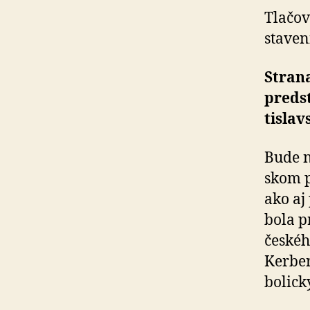
Tlačová
sta­ve­
Strana
pred­
tislav
Bude n
skom pa
ako aj
bola p
české
Kerber
bo­lic