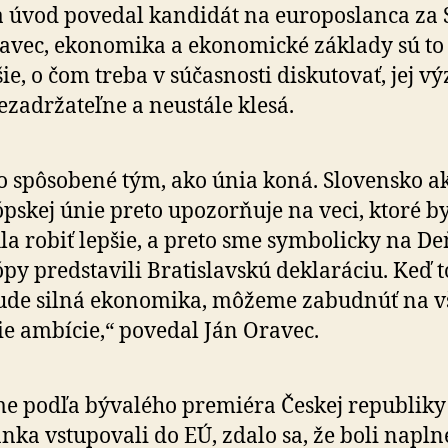
 úvod povedal kandidát na europoslanca za 
avec, eko­no­mika a eko­no­mické základy sú to 
ejšie, o čom treba v sú­čas­nosti diskutovať, jej 
ezadržateľne a ne­u­stále klesá.
to spôsobené tým, ako únia koná. Slovensko a
pskej únie preto upozorňuje na veci, ktoré b
a robiť lepšie, a preto sme symbolicky na De
py predstavili Bratislavskú deklaráciu. Keď t
ude silná ekonomika, môžeme zabudnúť na v
ie ambície,“ povedal Ján Oravec.
e podľa bývalého premiéra Českej republiky
nka vstupovali do EÚ, zdalo sa, že boli napl