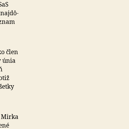
SaS
naj­dô­
význam
ko člen
y únia
ň
otiž
šetky
 Mirka
nené