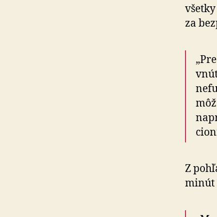
všetky
za bez
„Pre
vnút
nefu
môže
napr
cio­
Z pohľ
minút 