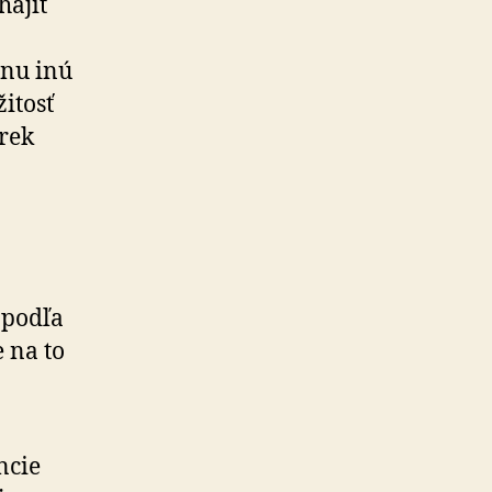
hájiť
dnu inú
itosť
irek
 podľa
 na to
ncie