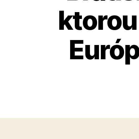
ktorou
Európ