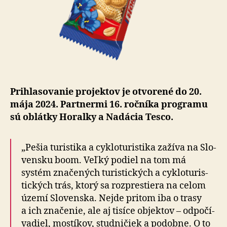
Prihlasovanie projektov je otvorené do 20.
mája 2024. Partnermi 16. ročníka programu
sú oblátky Horalky a Nadácia Tesco.
„Pešia turistika a cykloturistika zažíva na Slo­
ven­sku boom. Veľký podiel na tom má
systém značených turistických a cyklo­tu­ris­
tic­kých trás, ktorý sa rozprestiera na celom
území Slovenska. Nejde pritom iba o trasy
a ich značenie, ale aj tisíce objektov – odpo­čí­
va­diel, mostíkov, studničiek a podobne. O to