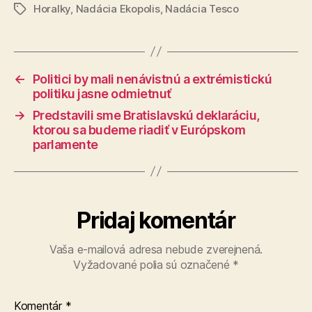
Horalky
,
Nadácia Ekopolis
,
Nadácia Tesco
Značky
←
Politici by mali nenávistnú a extrémistickú
politiku jasne odmietnuť
→
Predstavili sme Bratislavskú deklaráciu,
ktorou sa budeme riadiť v Európskom
parlamente
Pridaj komentár
Vaša e-mailová adresa nebude zverejnená.
Vyžadované polia sú označené
*
Komentár
*