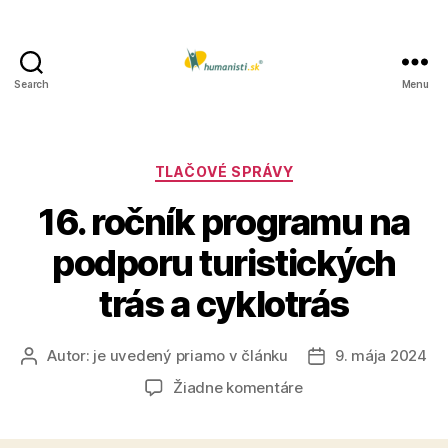
Search
Menu
Humanisti.sk
Kategórie
TLAČOVÉ SPRÁVY
16. ročník programu na
podporu turistických
trás a cyklotrás
Autor:
je uvedený priamo v článku
9. mája 2024
Autor
Dátum
článku
článku
na
Žiadne komentáre
16.
ročník