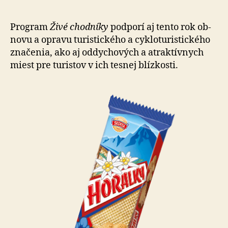
programu
na
podporu
Program
Živé chodníky
pod­po­rí aj tento rok ob­
turistických
no­vu a opravu tu­ris­tic­kého a cyklo­tu­ris­tic­kého
trás
zna­če­nia, ako aj oddy­cho­vých a atrak­tív­nych
a
miest pre turistov v ich tesnej blízkosti.
cyklotrás