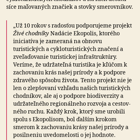
síce maľo­va­ných značiek a stovky sme­rov­ní­kov.
„Už 10 rokov s radosťou podporujeme projekt
Živé chodníky
Nadácie Ekopolis, ktorého
iniciatíva je zameraná na obnovu
turistických a cyklo­tu­ris­tic­kých značení a
zve­ľa­ďo­va­nie turistickej infra­štruk­túry.
Veríme, že udržateľná turistika je kľúčom k
zachovaniu krás našej prírody a k podpore
zdravého spôsobu života. Tento projekt nie je
len o zlepšovaní vzhľadu našich turistických
chodníkov, ale aj o podpore bio­di­ver­zity a
udržateľného regio­nál­neho rozvoja a cestov­
ného ruchu. Každý krok, ktorý sme urobili
spolu s Ekopolisom, bol ďalším krokom
smerom k zachovaniu krásy našej prírody a
posilneniu uve­do­me­losti o jej hodnote.