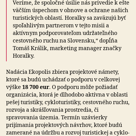
Veríme, že spoločné úsilie nás privedie k ešte
väčším úspechom v obnove a ochrane našich
turistických oblastí. Horalky sa zaväzujú byť
spoľahlivým partnerom v tejto misii a
aktívnym pod­po­ro­va­te­ľom udrža­teľ­ného
cestov­ného ruchu na Slo­ven­sku,“ dopĺňa
Tomáš Králik, marketing manager značky
Horalky.
Nadácia Ekopolis zbiera projektové námety,
ktoré sa budú uchádzať o podporu v cel­ko­vej
výške
18 700 eur
. O podporu môže požiadať
orga­ni­zá­cia, ktorá je dlho­dobo aktívna v oblasti
pešej turistiky, cyklo­tu­ris­tiky, cestov­ného ruchu,
rozvoja a skrášľo­va­nia prostredia, či
spravovania územia. Termín uzávierky
prijímania projektových návrhov, ktoré budú
zamerané na údržbu a rozvoj turistickej a cyklo­