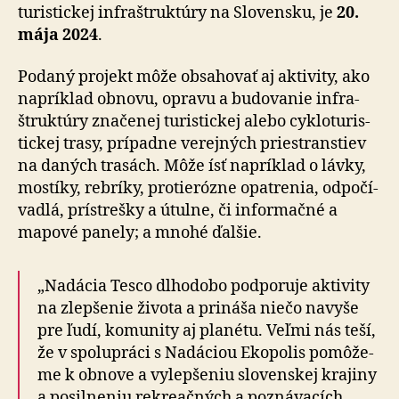
tu­ris­tickej infra­štruk­túry na Slo­ven­sku, je
20.
mája 2024
.
Podaný projekt môže obsahovať aj aktivity, ako
napríklad obnovu, opravu a budovanie infra­
štruk­túry značenej turistickej alebo cyklo­tu­ris­
tickej trasy, prípadne verejných priestranstiev
na da­ných trasách. Môže ísť napríklad o lávky,
mostíky, rebríky, proti­erózne opatrenia, odpo­čí­
vadlá, prístrešky a útulne, či infor­mačné a
mapové panely; a mnohé ďalšie.
„Nadácia Tesco dlhodobo podporuje aktivity
na zlepšenie života a prináša niečo navyše
pre ľudí, komunity aj planétu. Veľmi nás teší,
že v spo­lu­práci s Nadáciou Ekopolis po­mô­že­
me k obnove a vylep­še­niu slovenskej krajiny
a posilneniu rekreačných a pozná­va­cích