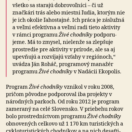
všetko sa starajú dobro­voľ­níci – či už
značkári trás alebo miestni ľudia, ktorým nie
je ich okolie ľahostajné. Ich práca je záslužná
a veľmi efektívna a veľmi radi tieto aktivity
v rámci programu
Živé chodníky
pod­po­ru­
jeme. Má to zmysel, nielenže sa zlepšuje
prostredie pre aktivity v prírode, ale sa aj
upevňujú a rozvíjajú vzťahy v regiónoch,“
uvádza Ján Roháč, programový manažér
programu
Živé chodníky
v Nadácii Ekopolis.
Program
Živé chodníky
vznikol v roku 2008,
pričom pôvodne pod­po­ro­val iba projekty v
národných parkoch. Od roku 2012 je program
zameraný na celé Slovensko. V prie­be­hu rokov
bolo prostred­níc­tvom programu
Živé chodníky
obno­ve­ných cel­ko­vo už 1 170 km turistických a
cyklo­tu­ris­tic­kých chod­ní­kov a na nich de­sať­ti­