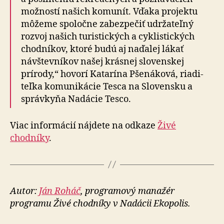
mož­ností našich komunít. Vďaka projektu
môžeme spo­ločne zabezpečiť udrža­teľný
rozvoj našich turistických a cyklistických
chod­ní­kov, ktoré budú aj naďalej lákať
návštev­ní­kov našej krásnej slovenskej
prírody,“ hovorí Katarína Pšenáková, ria­di­
teľ­ka ko­mu­ni­ká­cie Tesca na Slovensku a
správ­kyňa Nadácie Tesco.
Viac informácií nájdete na odkaze
Živé
chodníky
.
Autor:
Ján Roháč
, progra­mo­vý ma­na­žér
programu Živé chodníky v Nadácii Ekopolis.