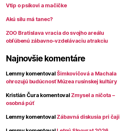
Vtip o psíkovi a mačičke
Akú silu má tanec?
ZOO Bratislava vracia do svojho areálu
obľúbenú zábavno-vzdelávaciu atrakciu
Najnovšie komentáre
Lemmy
komentoval
Šimkovičová a Machala
ohrozujú budúcnosť Múzea rusínskej kultúry
Kristián Čura
komentoval
Zmysel a ničota –
osobná púť
Lemmy
komentoval
Zábavná diskusia pri čaji
Lemmy
komentoval
Letný Slnovrat 2026