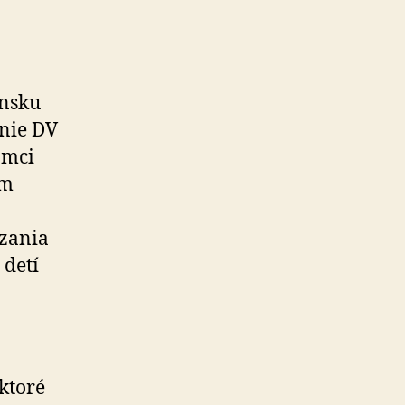
ensku
anie DV
ámci
ým
zania
 detí
ktoré