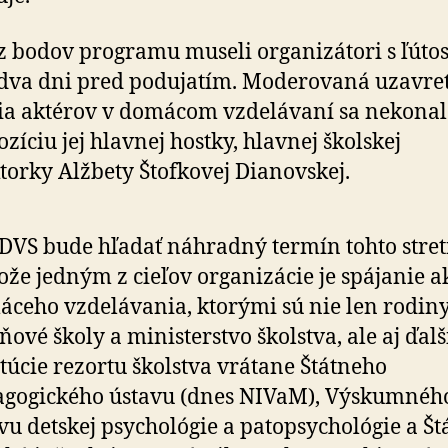
z bodov programu museli organizátori s ľúto
 dva dni pred podujatím. Moderovaná uzavre
ia aktérov v domácom vzdelávaní sa nekonal
ozíciu jej hlavnej hostky, hlavnej školskej
torky Alžbety Štofkovej Dianovskej.
DVS bude hľadať náhradný termín tohto stret
ože jedným z cieľov organizácie je spájanie a
ceho vzdelávania, ktorými sú nie len rodiny
ové školy a ministerstvo školstva, ale aj ďalš
itúcie rezortu školstva vrátane Štátneho
gogického ústavu (dnes NIVaM), Výskumnéh
avu detskej psychológie a patopsychológie a Š