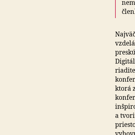
nemá
člen
Najväč
vzdelá
preskú
Digitá
riadit
konfer
ktorá 
konfer
inšpir
a tvor
priest
vyhovu