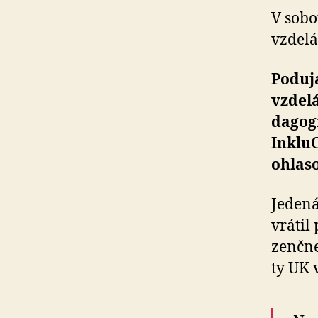
V sobo
vzde­lá
Poduja
vzde­l
da­go­
InkluC
ohlas
Jedená
vrátil
zen­čne
ty UK 