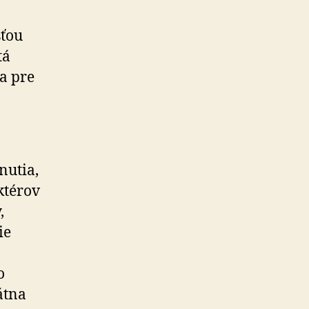
sťou
tá
a pre
nutia,
ktérov
,
ie
o
tátna