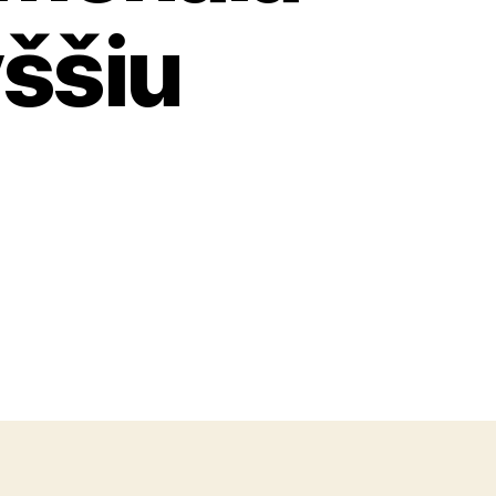
yššiu