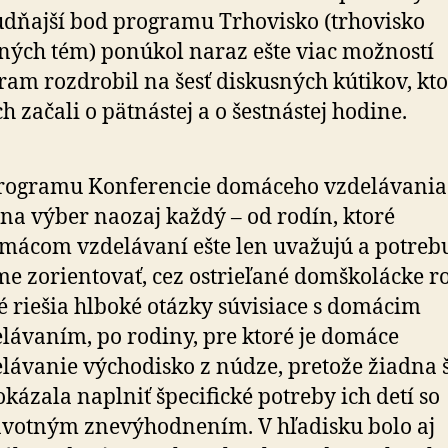
dňajší bod programu Trhovisko (trhovisko
ných tém) ponúkol naraz ešte viac možností
ram rozdrobil na šesť diskusných kútikov, kto
ch začali o pätnástej a o šestnástej hodine.
programu Konferencie domáceho vzdelávania
na výber naozaj každý – od rodín, ktoré
mácom vzdelávaní ešte len uvažujú a potrebu
me zorientovať, cez ostrieľané domškolácke r
é riešia hlboké otázky súvisiace s domácim
lávaním, po rodiny, pre ktoré je domáce
lávanie východisko z núdze, pretože žiadna 
kázala naplniť špecifické potreby ich detí so
votným znevýhodnením. V hľadisku bolo aj