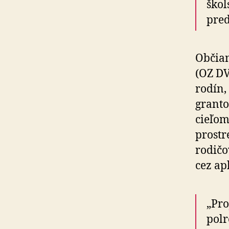
škol
pred
Občian
(OZ DV
rodín,
granto
cieľom
prostr
rodičo
cez ap
„Pro
polr