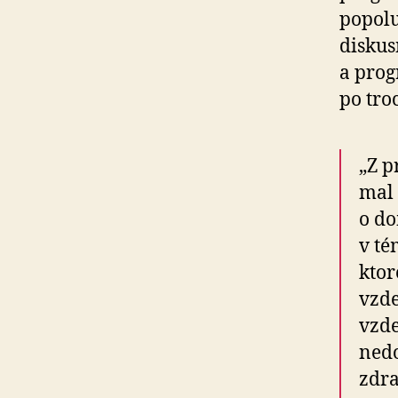
popolu
diskus
a prog
po tro
„Z 
mal 
o do
v té
ktor
vzde
vzde
nedo
zdra