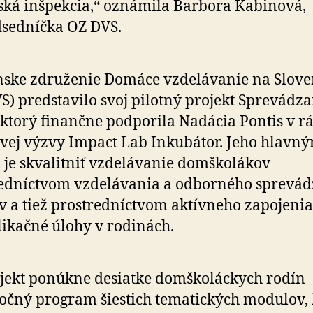
ská inšpekcia,“ oznámila Barbora Kabinová,
sedníčka OZ DVS.
ske združenie Domáce vzdelávanie na Slov
S) predstavilo svoj pilotný projekt Sprevádz
 ktorý finančne podporila Nadácia Pontis v r
vej výzvy Impact Lab Inkubátor. Jeho hlavn
 je skvalitniť vzdelávanie domškolákov
edníctvom vzdelávania a odborného sprevád
v a tiež prostredníctvom aktívneho zapojenia
likačné úlohy v rodinách.
jekt ponúkne desiatke domškoláckych rodín
očný program šiestich tematických modulov, 