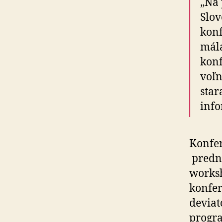
„Na 
Slov
konf
mála
kon­
voľ­
star
info
Konfer
predná
worksh
konfer
deviat
progra