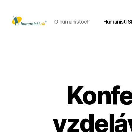
O humanistoch
Humanisti S
Humanisti.sk
Konf
vzdelá