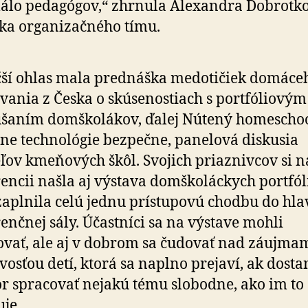
lo pedagógov,“ zhrnula Alexandra Dobrotko
ka organizačného tímu.
ší ohlas mala prednáška medotičiek domáce
vania z Česka o skúsenostiach s portfóliovým
šaním domškolákov, ďalej Nútený homeschoo
lne technológie bezpečne, panelová diskusia
eľov kmeňových škôl. Svojich priaznivcov si n
encii našla aj výstava domškoláckych portfóli
zaplnila celú jednu prístupovú chodbu do hla
enčnej sály. Účastníci sa na výstave mohli
ovať, ale aj v dobrom sa čudovať nad záujma
ivosťou detí, ktorá sa naplno prejaví, ak dost
or spracovať nejakú tému slobodne, ako im to
je.