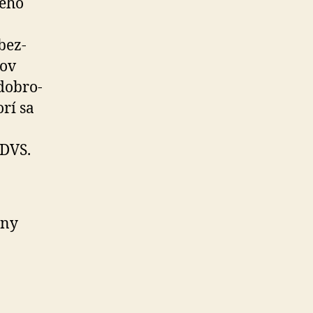
lého
 bez­
rov
 dobro­
orí sa
 DVS.
vny