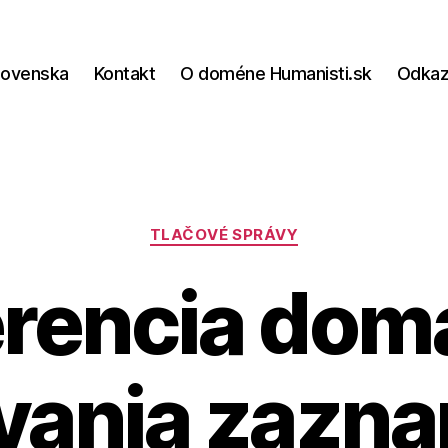
lovenska
Kontakt
O doméne Humanisti.sk
Odka
Kategórie
TLAČOVÉ SPRÁVY
erencia dom
vania zazn