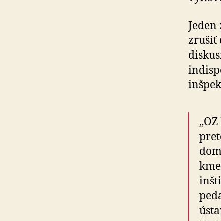
Jeden 
zrušiť
diskus
indisp
inšpek
„OZ 
pret
domá
kmeň
inšt
peda
úst