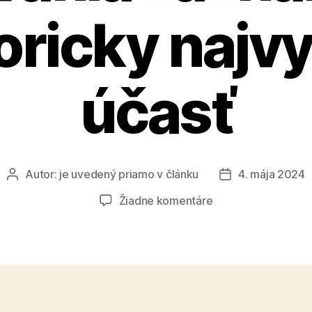
oricky najv
účasť
Autor:
je uvedený priamo v článku
4. mája 2024
Autor
Dátum
článku
článku
na
Žiadne komentáre
Konferencia
domáceho
vzdelávania
zaznamenala
historicky
najvyššiu