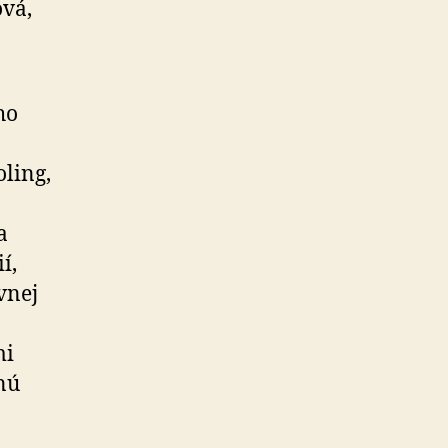
vá,
ho
ling,
a
í,
vnej
mi
anú