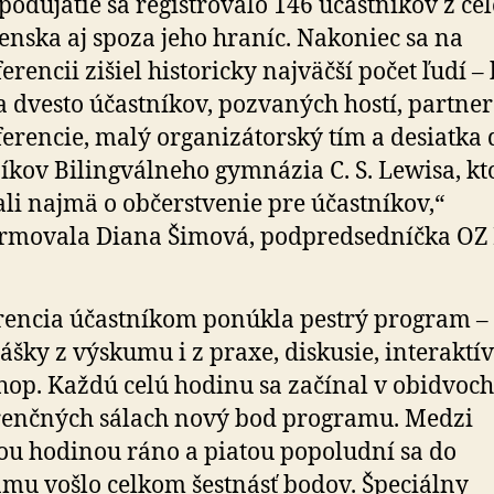
podujatie sa registrovalo 146 účastníkov z ce
enska aj spoza jeho hraníc. Nakoniec sa na
erencii zišiel historicky najväčší počet ľudí –
 dvesto účastníkov, pozvaných hostí, partne
fe­ren­cie, malý orga­ni­zá­torský tím a de­siatka
ní­kov Bilingvál­neho gym­názia C. S. Lewisa, kt
ali najmä o ob­čer­stve­nie pre účastníkov,“
rmovala Diana Šimová, podpredsedníčka OZ
encia účastníkom ponúkla pestrý program –
šky z výskumu i z praxe, diskusie, interaktí
op. Každú celú hodinu sa začínal v obidvoch
enčných sálach nový bod programu. Medzi
ou hodinou ráno a piatou popoludní sa do
mu vošlo celkom šestnásť bodov. Špeciálny