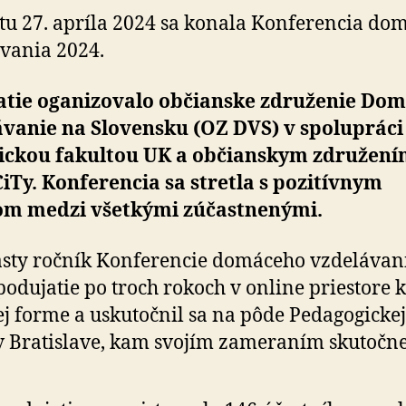
účasť
tu 27. apríla 2024 sa konala Kon­fe­ren­cia do­
­va­nia 2024.
tie oganizovalo občianske zdru­že­nie Do­m
á­va­nie na Slo­ven­sku (OZ DVS) v spo­lu­práci
gic­kou fa­kul­tou UK a občianskym zdru­že­n
iTy. Kon­fe­ren­cia sa stretla s po­zi­tívnym
om medzi všetkými zú­častne­nými.
sty ročník Konferencie domáceho vzdelávan
 podujatie po troch rokoch v online priestore k
j forme a usku­toč­nil sa na pôde Pe­da­go­gickej
v Bra­tislave, kam svojím za­me­ra­ním sku­točne