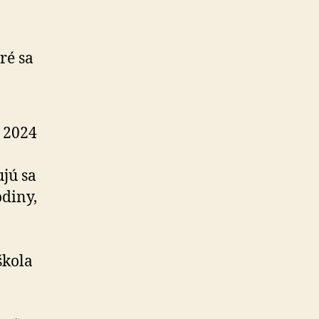
ré sa
 2024
jú sa
odiny,
škola