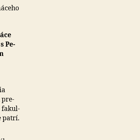
má­ceho
á­ce
 s Pe­
ím
ia
 pre­
 fa­kul­
 patrí.