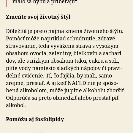
málo sa hýbu a pri­be­rajú“.
Zmeňte svoj životný štýl
Dôležitá je preto najmä zmena životného štýlu.
Pomôcť môže napríklad schudnutie, zdravé
stra­vo­va­nie, teda vy­vá­žená strava s vy­so­kým
obsahom ovocia, zeleniny, biel­ko­vín a sa­cha­ri­
dov, ale s nízkym obsahom tuku, cukru a soli,
pitie vody namiesto sladkých nápojov či pra­vi­
del­né cvi­če­nie. Tí, čo fajčia, by mali, samo­
zrejme, prestať. A aj keď NAFLD nie je spô­so­
bená alko­ho­lom, môže ju pitie alko­holu zhoršiť.
Od­po­rú­ča sa preto ob­me­dziť alebo prestať piť
alko­hol.
Pomôžu aj fosfolipidy