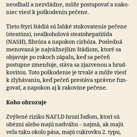
neodhalí a nezvládne, môže postu­po­vať a na­ko­
niec viesť k poško­de­niu pečene.
Tieto štyri štádiá sú ľahké stukovatenie pečene
(steatóza), ne­alko­ho­lo­vá steato­he­pa­ti­tída
(NASH), fibróza a na­po­kon cirhóza. Posledná
menovaná je naj­váž­nej­ším štádiom, ktoré sa
obja­vuje po ro­koch zápalu, keď sa pečeň
postupne zmen­šuje, stáva sa zjazvenou a hrud­
ko­vi­tou. Toto poško­de­nie je trvalé a môže viesť
k zly­há­va­niu, keď pečeň prestáva správne fun­
go­vať, a na­po­kon aj k ra­ko­vine pečene.
Koho ohrozuje
Zvýšené riziko NAFLD hrozí ľuďom, ktorí sú
obézni alebo majú nad­váhu – najmä, ak majú
veľa tuku okolo pása, majú cukrovku 2. typu,