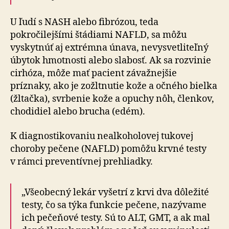
U ľudí s NASH alebo fibrózou, teda
pokročilejšími štádiami NAFLD, sa môžu
vyskytnúť aj extrémna únava, ne­vysvet­li­teľ­ný
úbytok hmot­nosti alebo slabosť. Ak sa roz­vi­nie
cir­hó­za, môže mať pacient zá­važ­nej­šie
príznaky, ako je zožltnutie kože a očného bielka
(žltačka), svrbenie kože a opuchy nôh, členkov,
chodidiel alebo brucha (edém).
K diagnostikovaniu nealkoholovej tukovej
choroby pečene (NAFLD) pomôžu krvné testy
v rámci pre­ven­tív­nej pre­hliadky.
„Všeobecný lekár vyšetrí z krvi dva dôležité
testy, čo sa týka funkcie pečene, nazývame
ich pečeňové testy. Sú to ALT, GMT, a ak mal