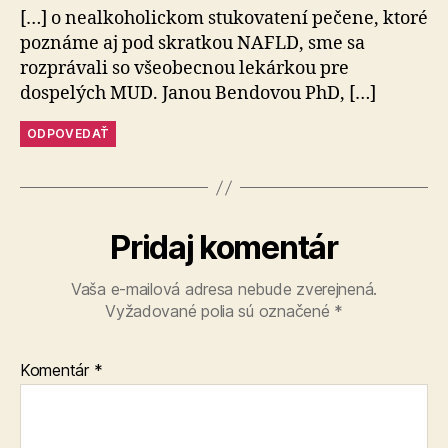
[…] o nealkoholickom stukovatení pečene, ktoré
poznáme aj pod skratkou NAFLD, sme sa
rozprávali so vše­o­becnou lekárkou pre
dospelých MUD. Janou Bendovou PhD, […]
ODPOVEDAŤ
Pridaj komentár
Vaša e-mailová adresa nebude zverejnená.
Vyžadované polia sú označené
*
Komentár
*