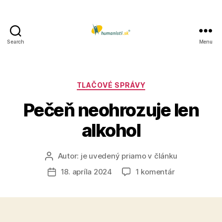
Search
Menu
Humanisti.sk
Kategórie
TLAČOVÉ SPRÁVY
Pečeň neohrozuje len
alkohol
Autor:
je uvedený priamo v článku
Autor
článku
na
18. apríla 2024
1 komentár
Dátum
Pečeň
článku
neohrozuje
len
alkohol