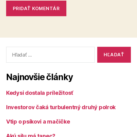
Vyhľadať:
Najnovšie články
Kedysi dostala príležitosť
Investorov čaká turbulentný druhý polrok
Vtip o psíkovi a mačičke
Akú silu má tanec?