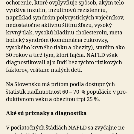
ocho­re­nie, ktoré ovplyvňuje spôsob, akým telo
využíva inzulín, inzulínovú rezistenciu,
napríklad syndróm poly­cystických vaječníkov,
ne­dosta­točne aktívnu štítnu žľazu, vysoký
krvný tlak, vysokú hladinu choleste­rolu, meta­
bo­lický syndróm (kom­bi­nácia cukrovky,
vysokého krvného tlaku a obezity), starším ako
50 rokov a tiež tým, ktorí fajčia. NAFLD však
diagnostikovali aj u ľudí bez týchto rizi­ko­vých
faktorov, vrá­tane malých detí.
Na Slovensku má pritom podľa dostupných
štatistík nad­hmotnosť 60 – 70 % po­pu­lácie v pro­
duk­tív­nom veku a obe­zi­tou trpí 25 %.
Aké sú príznaky a diagnostika
V počiatočných štádiách NAFLD sa zvyčajne ne­