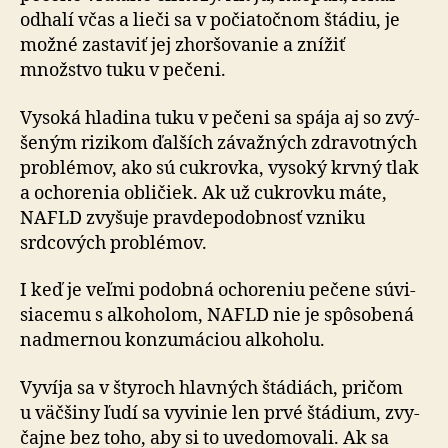
odhalí včas a lieči sa v po­čia­toč­nom štádiu, je
možné zastaviť jej zhor­šo­vanie a znížiť
množstvo tuku v pe­čeni.
Vysoká hladina tuku v pečeni sa spája aj so zvý­
še­ným rizikom ďalších závažných zdravotných
problémov, ako sú cukrovka, vysoký krvný tlak
a ocho­re­nia obličiek. Ak už cukrovku máte,
NAFLD zvyšuje prav­de­po­dob­nosť vzniku
srdcových problémov.
I keď je veľmi podobná ochoreniu pečene sú­vi­
sia­cemu s alko­ho­lom, NAFLD nie je spô­so­bená
nad­mer­nou kon­zu­má­ciou alko­holu.
Vyvíja sa v štyroch hlavných štádiách, pričom
u väčšiny ľudí sa vy­vi­nie len prvé štádium, zvy­
čajne bez toho, aby si to uve­do­mo­vali. Ak sa