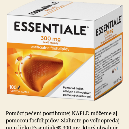
Pomôcť pečeni postihnutej NAFLD môžeme aj
pomocou fosfo­li­pi­dov. Siahnite po voľ­no­pre­daj­
nom lieku Essentiale® 300 mg, ktorý obsa­huje