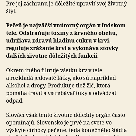
Pre jej záchranu je dôležité upraviť svoj životný
štýl.
Pečeň je najväčší vnútorný orgán v ľudskom
tele. Odstraňuje toxíny z krvného obehu,
udržiava zdravú hladinu cukru v krvi,
reguluje zrá­ža­nie krvi a vy­ko­ná­va stovky
ďalších životne dôle­ži­tých funkcií.
Okrem iného filtruje všetku krv v tele
a rozkladá je­do­vaté látky, ako sú napríklad
alko­hol a drogy. Pro­du­kuje tiež žlč, ktorá
pomáha tráviť a vstre­bá­vať tuky a odvá­dzať
odpad.
Slováci však tento životne dôležitý orgán často
opomínajú. Slovensko je prvé na svete vo
výskyte cirhózy pečene, teda konečného štádia