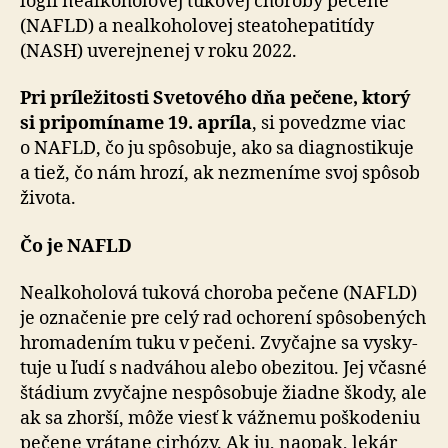
ló­gii ne­alko­ho­lo­vej tukovej choroby pečene
(NAFLD) a ne­alko­ho­lo­vej steato­he­pa­ti­tídy
(NASH) uve­rej­ne­nej v roku 2022.
Pri príležitosti Svetového dňa pečene, ktorý
si pri­po­mí­na­me 19. apríla
, si po­vedz­me viac
o NAFLD, čo ju spô­so­buje, ako sa diagnosti­kuje
a tiež, čo nám hrozí, ak nezme­níme svoj spôsob
života.
Čo je NAFLD
Nealkoholová tuková choroba pečene (NAFLD)
je ozna­če­nie pre celý rad ocho­rení spô­so­be­ných
hro­ma­de­ním tuku v pe­čeni. Zvy­čajne sa vysky­
tuje u ľudí s nad­váhou alebo obezitou. Jej včasné
štádium zvy­čajne nespô­so­buje žiadne škody, ale
ak sa zhorší, môže viesť k vážnemu poško­de­niu
pečene vrátane cirhózy. Ak ju, naopak, lekár