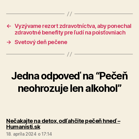
←
Vyzývame rezort zdravotníctva, aby ponechal
zdravotné benefity pre ľudí na poisťovniach
→
Svetový deň pečene
Jedna odpoveď na “Pečeň
neohrozuje len alkohol”
Nečakajte na detox, odľahčite pečeň hneď –
hovorí:
Humanisti.sk
18. apríla 2024 o 17:14