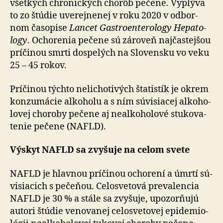
všetkých chronických chorôb pečene. Vyplýva
to zo štúdie uve­rej­ne­nej v roku 2020 v od­bor­
nom ča­so­pi­se
Lancet Gastro­ente­ro­logy Hepa­to­
logy
. Ocho­renia pečene sú zároveň naj­častej­šou
príčinou smrti dospelých na Slo­ven­sku vo veku
25 – 45 rokov.
Príčinou týchto nelichotivých štatistík je okrem
konzumácie alkoholu a s ním súvisiacej alko­ho­
lo­vej choroby pečene aj ne­alko­ho­lové stu­ko­va­
te­nie pečene (NAFLD).
Výskyt NAFLD sa zvyšuje na celom svete
NAFLD je hlavnou príčinou ochorení a úmrtí sú­
vi­sia­cich s pe­če­ňou. Celo­sve­tová pre­va­len­cia
NAFLD je 30 % a stále sa zvy­šuje, upo­zor­ňujú
autori štúdie ve­no­va­nej celo­sve­to­vej epi­de­mi­o­