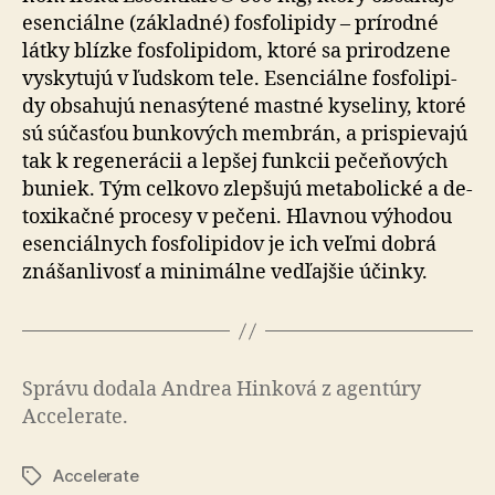
esen­ciálne (základné) fosfo­li­pidy – prí­rodné
látky blízke fosfo­li­pi­dom, ktoré sa pri­ro­dzene
vysky­tujú v ľudskom tele. Esen­ciálne fosfo­li­pi­
dy obsa­hu­jú ne­na­sý­tené mastné kyseliny, ktoré
sú súčasťou bunkových membrán, a prispie­va­jú
tak k re­ge­ne­rá­cii a lepšej funkcii pe­če­ňo­vých
buniek. Tým celkovo zlepšujú meta­bo­lické a de­
to­xi­kačné procesy v pe­čeni. Hlavnou výhodou
esen­ciál­nych fosfo­li­pidov je ich veľmi dobrá
zná­šan­li­vosť a mi­ni­mál­ne ved­ľaj­šie účinky.
Správu dodala Andrea Hinková z agen­tú­ry
Acce­le­rate.
Accelerate
Značky