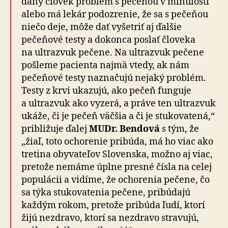
daný človek problém s pečeňou v mi­nu­losti
alebo má lekár podozrenie, že sa s pe­če­ňou
niečo deje, môže dať vyšetriť aj ďalšie
pečeňové testy a do­konca poslať človeka
na ultra­zvuk pečene. Na ultra­zvuk pečene
pošleme pacienta najmä vtedy, ak nám
pečeňové testy naznačujú nejaký problém.
Testy z krvi ukazujú, ako pečeň funguje
a ultra­zvuk ako vyzerá, a práve ten ultrazvuk
ukáže, či je pečeň väčšia a či je stu­ko­va­te­ná,“
pribli­žuje ďalej
MUDr. Bendová
s tým, že
„žiaľ, toto ocho­re­nie pri­búda, má ho viac ako
tretina oby­va­te­ľov Slo­ven­ska, možno aj viac,
pre­tože nemáme úplne presné čísla na celej
po­pu­lá­cii a vidíme, že ocho­re­nia pečene, čo
sa týka stu­ko­va­te­nia pečene, pri­bú­dajú
každým rokom, pre­tože pri­búda ľudí, ktorí
žijú ne­zdravo, ktorí sa ne­zdravo stra­vujú,