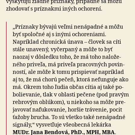
vysky­tujú žiadne príznaky, prí­padne sa môžu
zho­do­vať s príznakmi iných ochorení.
„Príznaky bývajú veľmi nenápadné a môžu
byť spo­ločné aj s inými ocho­re­niami.
Napríklad chronická únava – človek sa cíti
stále una­vený, vyčer­paný a môže to byť
naozaj v dôsledku toho, že má toho na­lo­že­
ného pri­veľa, má pri­veľa pra­cov­ných povin­
ností, ale môže k tomu prispievať napríklad
aj to, že má chorú pečeň, ktorá nefunguje ako
má. Okrem toho ľudia občas cítia aj také po­
bo­lie­va­nie, tlak v oblasti pečene (pod pra­vým
rebrovým oblúkom), u nie­koho sa môže pre­
ja­vo­vať na­fu­ko­va­nie, horšie trá­venie, pocit
ťažoby brucha. To sú všetko také ne­ná­pad­né
signály,“ vysvet­ľuje vše­o­becná lekárka
MUDr. Jana Bendová, PhD., MPH, MBA
.