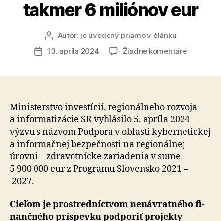
takmer 6 miliónov eur
Autor:
je uvedený priamo v článku
Autor
článku
na
13. apríla 2024
Žiadne komentáre
Dátum
Na
článku
podporu
zdravotn
zariadení
v
Ministerstvo investícií, regionálneho rozvoja
oblasti
a in­for­ma­ti­zá­cie SR vyhlá­silo 5. apríla 2024
kyberneti
výzvu s názvom Podpora v oblasti kyber­ne­tickej
a
a in­for­mač­nej bez­peč­nosti na re­gio­nál­nej
informačn
úrovni – zdra­vot­nícke za­ria­de­nia v sume
bezpečno
5 900 000 eur z Programu Slovensko 2021 –
smeruje
2027.
takmer
6
miliónov
Cieľom je prostredníctvom ne­ná­vrat­ného fi­
eur
nan­čného príspevku pod­po­riť projekty