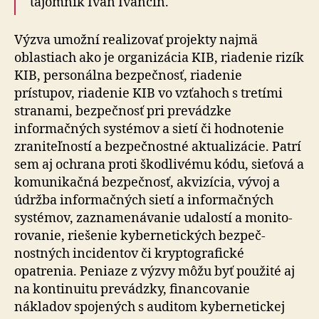
tajomník Ivan Ivančin.
Výzva umožní realizovať projekty najmä
oblastiach ako je organizácia KIB, riadenie rizík
KIB, personálna bezpečnosť, riadenie
prístupov, riadenie KIB vo vzťahoch s tretími
stranami, bezpečnosť pri prevádzke
informačných systémov a sietí či hodnotenie
zraniteľností a bezpečnostné aktualizácie. Patrí
sem aj ochrana proti škodlivému kódu, sieťová a
komunikačná bezpečnosť, akvizícia, vývoj a
údržba informačných sietí a informačných
systémov, zazna­me­ná­va­nie udalostí a mo­ni­to­
ro­va­nie, riešenie ky­ber­ne­tických bez­peč­
nostných inci­den­tov či kryp­to­gra­fické
opatrenia. Peniaze z výzvy môžu byť použité aj
na kontinuitu prevádzky, financovanie
nákladov spojených s auditom kybernetickej