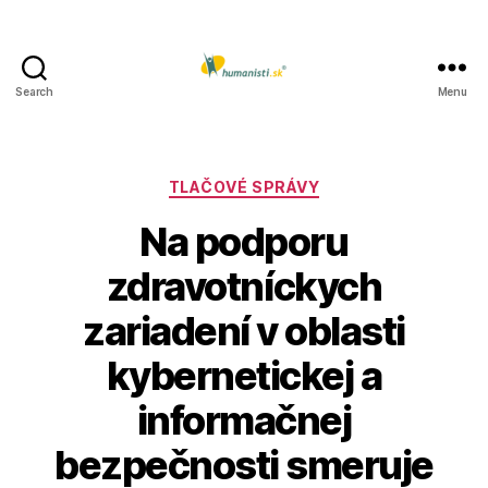
Search
Menu
Humanisti.sk
Kategórie
TLAČOVÉ SPRÁVY
Na podporu
zdravotníckych
zariadení v oblasti
kybernetickej a
informačnej
bezpečnosti smeruje