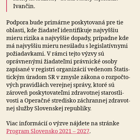
Ivančin.
Podpora bude primárne poskytovaná pre tie
oblasti, kde žiadateľ identifikuje najvyššiu
mieru rizika a najvyššie dopady, prípadne kde
má najvyššiu mieru nesúladu s legislatívnymi
požiadavkami. V rámci tejto výzvy sú
oprávnenými žiadateľmi právnické osoby
zapísané v registri organizácií vedenom Šta­tis­
tickým úradom SR v zmysle zákona o roz­poč­to­
vých pra­vid­lách verejnej správy, ktoré sú
zároveň posky­to­va­teľmi zdravotnej sta­rostli­
vosti a Ope­račné stredisko záchrannej zdra­vot­
nej služby Slo­ven­skej republiky.
Viac informácií o výzve nájdete na stránke
Program Slovensko 2021 – 2027
.