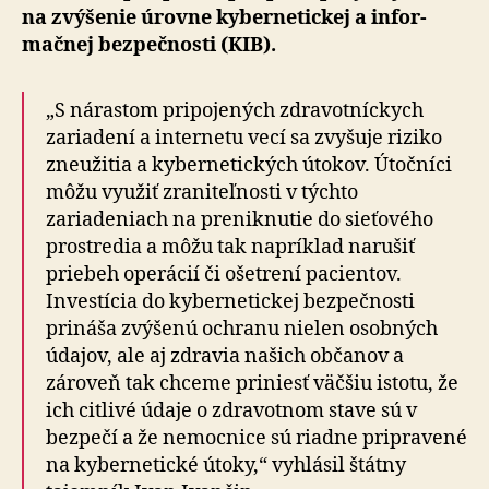
na zvý­še­nie úrovne kyber­ne­tickej a in­for­
mač­nej bez­peč­nosti (KIB).
„S nárastom pripojených zdravotníckych
zariadení a internetu vecí sa zvyšuje riziko
zneužitia a kybernetických útokov. Útočníci
môžu využiť zraniteľnosti v týchto
zariadeniach na preniknutie do sieťového
prostredia a môžu tak napríklad narušiť
priebeh operácií či ošetrení pacientov.
Investícia do kybernetickej bezpečnosti
prináša zvýšenú ochranu nielen osobných
údajov, ale aj zdravia našich občanov a
zároveň tak chceme priniesť väčšiu istotu, že
ich citlivé údaje o zdravotnom stave sú v
bezpečí a že nemocnice sú riadne pripravené
na kybernetické útoky,“ vyhlásil štátny