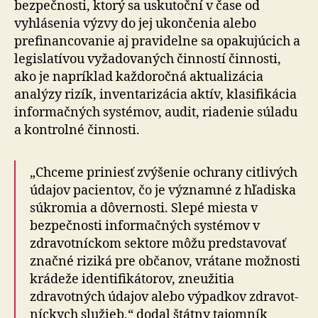
bezpečnosti, ktorý sa uskutoční v čase od
vyhlásenia výzvy do jej ukončenia alebo
prefinancovanie aj pravidelne sa opakujúcich a
legislatívou vyžadovaných činností činnosti,
ako je napríklad každo­ročná aktualizácia
analýzy rizík, inven­ta­ri­zá­cia aktív, kla­si­fi­kácia
infor­mač­ných systémov, audit, riadenie súladu
a kon­trol­né čin­nosti.
„Chceme priniesť zvýšenie ochrany citlivých
údajov pacientov, čo je významné z hľadiska
súkromia a dôvernosti. Slepé miesta v
bezpečnosti informačných systémov v
zdravotníckom sektore môžu predstavovať
značné riziká pre občanov, vrátane možnosti
krádeže iden­ti­fi­ká­to­rov, zneužitia
zdravotných údajov alebo výpadkov zdra­vot­
níckych služieb,“ dodal štátny tajomník