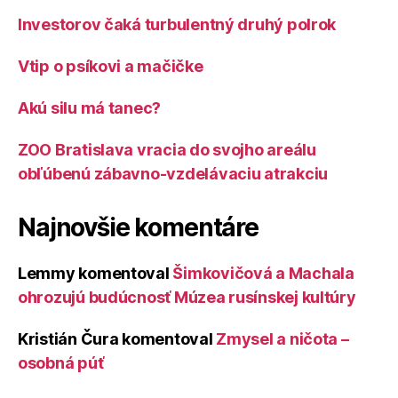
Investorov čaká turbulentný druhý polrok
Vtip o psíkovi a mačičke
Akú silu má tanec?
ZOO Bratislava vracia do svojho areálu
obľúbenú zábavno-vzdelávaciu atrakciu
Najnovšie komentáre
Lemmy
komentoval
Šimkovičová a Machala
ohrozujú budúcnosť Múzea rusínskej kultúry
Kristián Čura
komentoval
Zmysel a ničota –
osobná púť