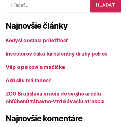
Vyhľadať:
Najnovšie články
Kedysi dostala príležitosť
Investorov čaká turbulentný druhý polrok
Vtip o psíkovi a mačičke
Akú silu má tanec?
ZOO Bratislava vracia do svojho areálu
obľúbenú zábavno-vzdelávaciu atrakciu
Najnovšie komentáre