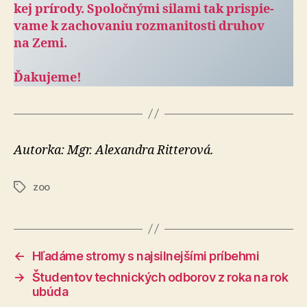
kej prí­rody. Spo­loč­nými silami tak prispie­
vame k za­cho­va­niu roz­ma­ni­tosti druhov
na Zemi.
Ďakujeme!
Autorka: Mgr. Alexandra Ritterová.
zoo
Značky
←
Hľadáme stromy s najsilnejšími príbehmi
→
Študentov technických odborov z roka na rok
ubúda