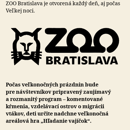
deti
ZOO Bratislava je otvorená každý deň, aj počas
v
Veľkej noci.
zoo
hľadať
vajíčka
Počas veľkonočných prázdnin bude
pre návštev­ní­kov pri­pra­ve­ný za­u­jí­mavý
a roz­ma­nitý program – ko­men­to­va­né
kŕmenia, vzde­lá­vací ostrov o migrácii
vtákov, deti určite nadchne veľko­nočná
areálová hra „Hľadanie vajíčok“.