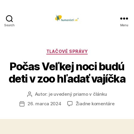
Search
Menu
Humanisti.sk
Kategórie
TLAČOVÉ SPRÁVY
Počas Veľkej noci budú
deti v zoo hľadať vajíčka
Autor:
je uvedený priamo v článku
Autor
článku
na
26. marca 2024
Žiadne komentáre
Dátum
Počas
článku
Veľkej
noci
budú