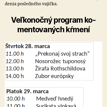
de­nia posled­ného vajíčka.
Veľkonočný program ko­
men­to­va­ných kŕmení