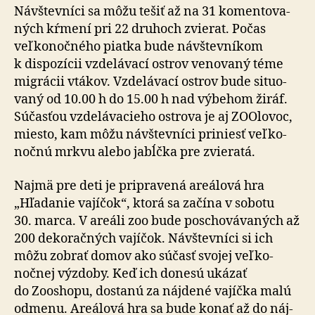
Návštevníci sa môžu tešiť až na 31 ko­men­to­va­
ných kŕmení pri 22 druhoch zvierat. Počas
veľko­noč­ného piatka bude návštev­ní­kom
k dispo­zí­cii vzde­lá­vací ostrov ve­no­vaný téme
migrácii vtákov. Vzde­lá­vací ostrov bude situ­o­
vaný od 10.00 h do 15.00 h nad vý­be­hom žiráf.
Súčasťou vzde­lá­va­cieho ostrova je aj ZOOlovoc,
miesto, kam môžu návštev­níci pri­niesť veľko­
nočnú mrkvu alebo jabĺčka pre zvie­ratá.
Najmä pre deti je pripravená areálová hra
„Hľadanie vajíčok“, ktorá sa začína v so­bo­tu
30. marca. V areáli zoo bude poscho­vá­va­ných až
200 de­ko­rač­ných vajíčok. Návštev­níci si ich
môžu zobrať domov ako súčasť svojej veľko­
nočnej výzdoby. Keď ich donesú ukázať
do Zooshopu, dostanú za náj­dené vajíčka malú
odmenu. Areálová hra sa bude konať až do náj­