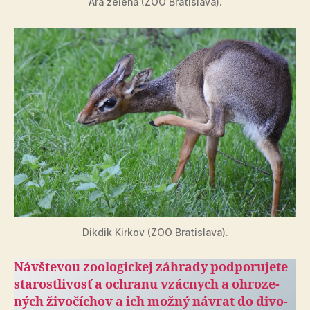
Ara zelená (ZOO Bratislava).
Dikdik Kirkov (ZOO Bratislava).
Návštevou zoologickej záhrady pod­po­ru­je­te
sta­rostli­vosť a och­ranu vzácnych a ohro­ze­
ných ži­vo­čí­chov a ich možný návrat do di­vo­