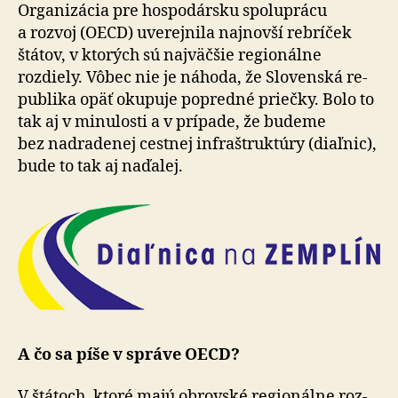
Organizácia pre hospodársku spo­lu­prácu
a rozvoj (OECD) uve­rej­nila naj­novší rebríček
štátov, v kto­rých sú naj­väčšie regio­nálne
rozdiely. Vôbec nie je náhoda, že Slo­ven­ská re­
publi­ka opäť oku­puje popredné priečky. Bolo to
tak aj v mi­nu­losti a v prí­pa­de, že budeme
bez nad­ra­de­nej cestnej infra­štruk­túry (diaľnic),
bude to tak aj na­ďa­lej.
A čo sa píše v správe OECD?
V štátoch, ktoré majú obrovské regio­nál­ne roz­