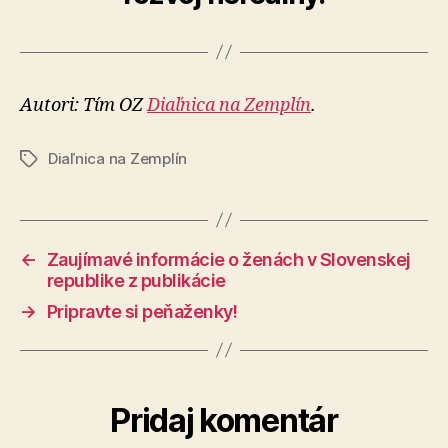
Autori: Tím OZ
Diaľnica na Zemplín
.
Diaľnica na Zemplín
Značky
←
Zaujímavé informácie o ženách v Slovenskej
republike z publikácie
→
Pripravte si peňaženky!
Pridaj komentár