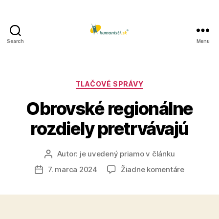
Search
Menu
Humanisti.sk
Kategórie
TLAČOVÉ SPRÁVY
Obrovské regionálne
rozdiely pretrvávajú
Autor:
je uvedený priamo v článku
Autor
článku
na
7. marca 2024
Žiadne komentáre
Dátum
Obrovské
článku
regionáln
rozdiely
pretrváva