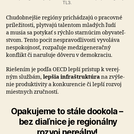
TL3.
Chudobnejšie regióny prichádzajú o pra­cov­né
prí­le­ži­tosti, plytvajú talentom mladých ľudí
a musia sa po­ty­kať s rýchlo star­nú­cim oby­va­teľ­
stvom. Tento pocit ne­spra­vod­li­vosti vy­vo­láva
ne­spo­koj­nosť, rozpa­ľuje medzi­ge­ne­račný
konflikt či na­ru­šuje dôveru v de­mo­kraciu.
Riešením je podľa OECD lepší prístup k ve­rej­
ným službám,
lepšia infra­štruk­túra
na zvý­še­
nie pro­duk­ti­vity a kon­ku­ren­cie či lepší rozvoj
miestnych zručností.
Opakujeme to stále dookola –
bez diaľ­ni­ce je re­gi­o­nál­ny
rozvoj ne­reálny!