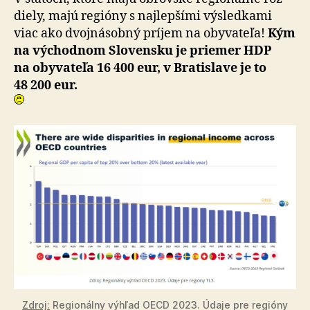
diely, majú regióny s naj­lep­šími výsled­kami
viac ako dvoj­ná­sob­ný príjem na oby­va­te­ľa!
Kým
na vý­chod­nom Slo­ven­sku je prie­mer HDP
na oby­va­te­ľa 16 400 eur, v Bra­tisla­ve je to
48 200 eur.
Zdroj:
Regionálny výhľad OECD 2023. Údaje pre re­gi­ó­ny