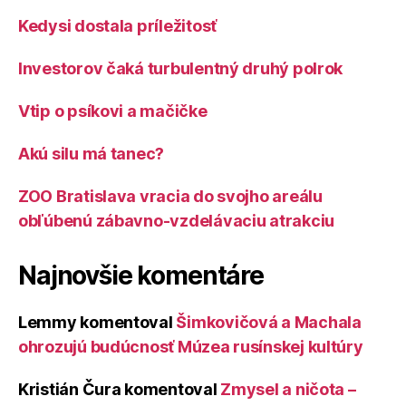
Kedysi dostala príležitosť
Investorov čaká turbulentný druhý polrok
Vtip o psíkovi a mačičke
Akú silu má tanec?
ZOO Bratislava vracia do svojho areálu
obľúbenú zábavno-vzdelávaciu atrakciu
Najnovšie komentáre
Lemmy
komentoval
Šimkovičová a Machala
ohrozujú budúcnosť Múzea rusínskej kultúry
Kristián Čura
komentoval
Zmysel a ničota –