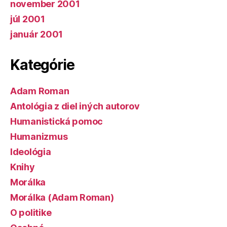
november 2001
júl 2001
január 2001
Kategórie
Adam Roman
Antológia z diel iných autorov
Humanistická pomoc
Humanizmus
Ideológia
Knihy
Morálka
Morálka (Adam Roman)
O politike