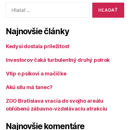
Vyhľadať:
Najnovšie články
Kedysi dostala príležitosť
Investorov čaká turbulentný druhý polrok
Vtip o psíkovi a mačičke
Akú silu má tanec?
ZOO Bratislava vracia do svojho areálu
obľúbenú zábavno-vzdelávaciu atrakciu
Najnovšie komentáre