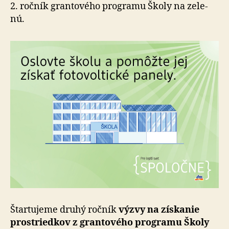
fotovolt
2. ročník grantového programu Školy na ze­le­
panely
nú.
Štartujeme druhý ročník
výzvy na získa­nie
prostried­kov z gran­to­vého programu Školy