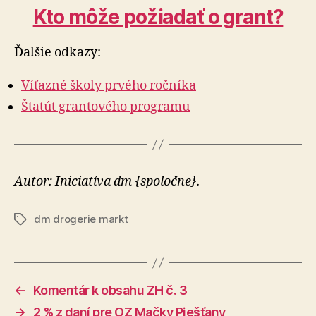
Kto môže požiadať o grant?
Ďalšie odkazy:
Víťazné školy prvého ročníka
Štatút grantového programu
Autor: Iniciatíva dm {spoločne}.
dm drogerie markt
Značky
←
Komentár k obsahu ZH č. 3
→
2 % z daní pre OZ Mačky Piešťany