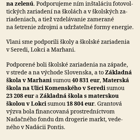
na ze­lenú
. Pod­po­ru­jeme ním inšta­láciu foto­vol­
tic­kých zaria­dení na ško­lách a v škol­ských za­
ria­de­niach, a tiež vzde­lá­vanie za­me­rané
na šetre­nie zdrojmi a udrža­teľ­né formy energie.
Vlani sme podporili školy a školské za­ria­de­nia
v Se­redi, Lokci a Mar­hani.
Podporené boli školské zariadenia na zá­pade,
v strede a na vý­chode Slo­ven­ska, a to
Základná
škola v Mar­hani
sumou
40 831 eur
,
Materská
škola na Uli­ci Komen­ského v Se­redi
sumou
23 208 eur
a
Základná škola s ma­ter­skou
školou v Lokci
sumou
18 804 eur
. Grantová
výzva bola fi­nan­co­vaná prostred­níc­tvom
Nadač­ného fondu dm drogerie markt, ve­de­
ného v Na­dácii Pontis.