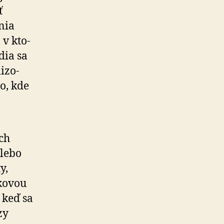
ť
nia
 v kto­
dia sa
i­zo­
o, kde
ch
alebo
y,
ko­vou
 keď sa
zy