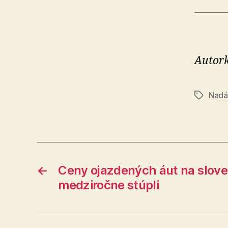
Autork
Nadá
Značky
←
Ceny ojazdených áut na slov
medziročne stúpli