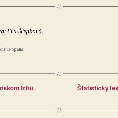
a: Eva Ščepková.
cia Ekopolis
enskom trhu
Štatistický le