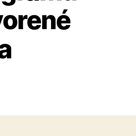
vorené
ra