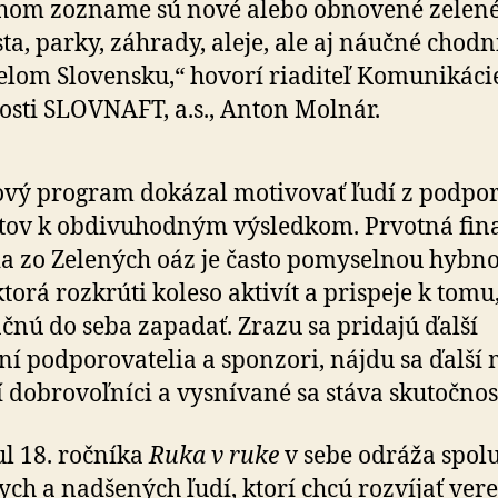
hom zozname sú nové alebo obnovené zelen
ta, parky, záhrady, aleje, ale aj náučné chodn
e­lom Slo­ven­sku,“ hovorí riaditeľ Ko­mu­ni­ká­ci
nosti SLOVNAFT, a.s., Anton Molnár.
vý program dokázal motivovať ľudí z pod­po­
k­tov k ob­di­vu­hod­ným výsledkom. Prvotná fi
ia zo Ze­le­ných oáz je často pomyselnou hybn
ktorá rozkrúti koleso aktivít a prispeje k tomu
ačnú do seba za­pa­dať. Zrazu sa pridajú ďalší
í pod­po­ro­va­telia a spon­zori, nájdu sa ďalší 
 dobro­voľ­níci a vysní­vané sa stáva sku­toč­nos
ul 18. ročníka
Ruka v ruke
v sebe odráža spolu
ych a nad­še­ných ľudí, ktorí chcú rozvíjať ver