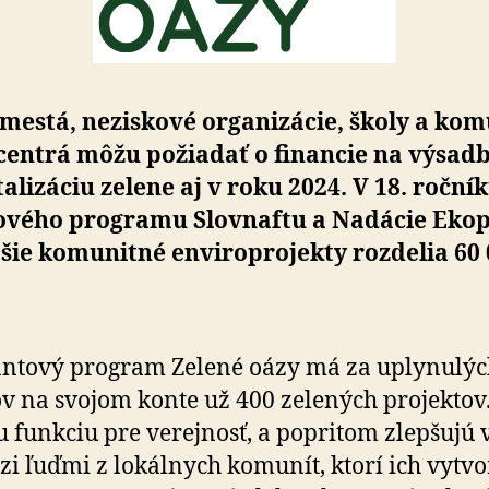
mestá, neziskové orga­ni­zá­cie, školy a ko­m
centrá môžu požiadať o fi­nan­cie na vý­sad­
­ta­li­záciu zelene aj v roku 2024. V 18. roční
vého programu Slovnaftu a Na­dá­cie Ekopo
pšie komunitné envi­ro­pro­jekty roz­de­lia 60
ntový program Zelené oázy má za uply­nu­lýc
v na svo­jom konte už 400 zelených projektov.
u funkciu pre ve­rej­nosť, a po­pri­tom zlepšujú
i ľuďmi z lo­kál­nych komunít, ktorí ich vytvor