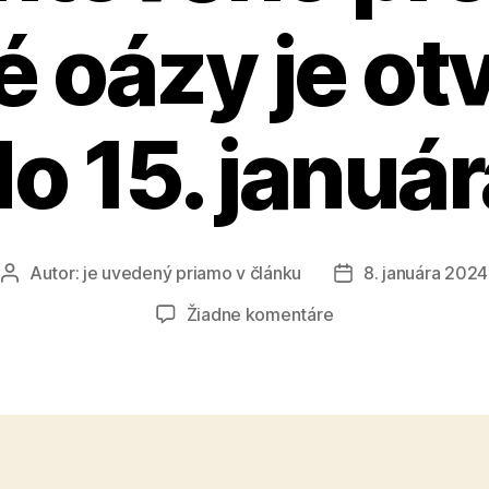
é oázy je ot
o 15. januá
Autor:
je uvedený priamo v článku
8. januára 2024
Autor
Dátum
článku
článku
na
Žiadne komentáre
Prihlasovanie
projektov
do
grantového
programu
Zelené