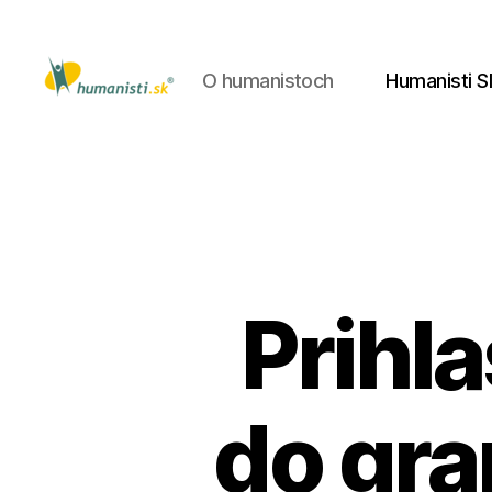
O humanistoch
Humanisti S
Humanisti.sk
Prihl
do gr