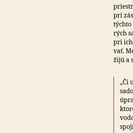
priest
pri zá
týchto
rých sa
pri ich
vať. M
žijú a 
„Či 
sado
úpra
ktor
vodo
spoj