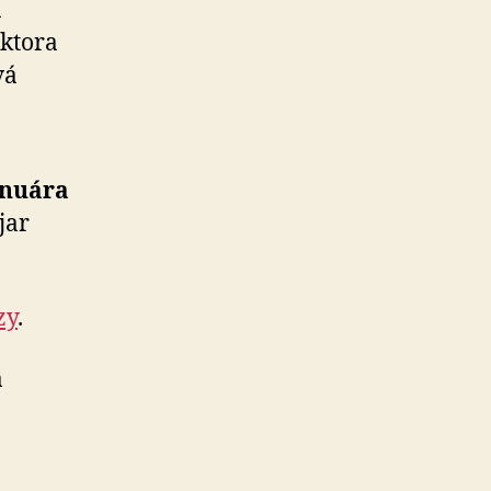
u
ektora
vá
­nu­ára
 jar
zy
.
a