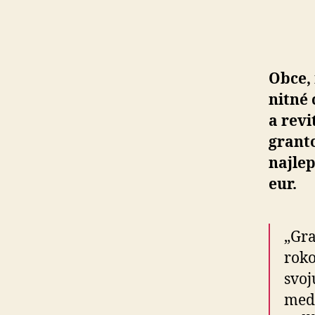
Obce, 
nitné 
a re­vi
granto
naj­le
eur.
„Gra
roko
svoj
medz