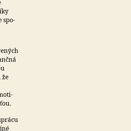
é
íky
e spo­
re­ných
nančná
ou
, že
moti­
­ťou.
­prácu
ejné