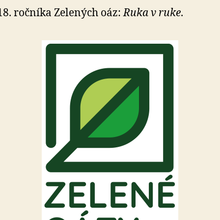
oázy
8. ročníka Zelených oáz:
Ruka v ruke
.
je
otvorené
do
15.
januára