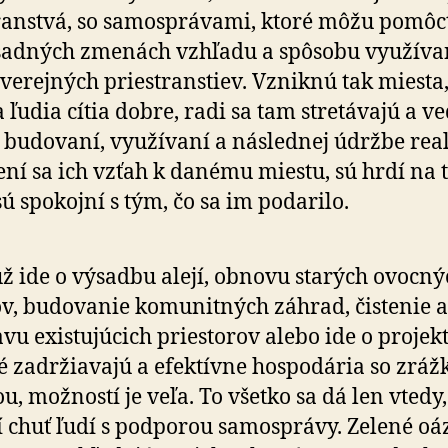
ranstvá, so sa­mo­sprá­vami, ktoré môžu pomôc
­sad­ných zmenách vzhľadu a spô­so­bu vyu­ží­va
 verejných priestranstiev. Vzniknú tak miesta,
 ľudia cítia dobre, radi sa tam stre­tá­vajú a ve
 bu­do­vaní, vyu­ží­vaní a následnej údržbe rea­l
ení sa ich vzťah k da­nému miestu, sú hrdí na t
sú spo­kojní s tým, čo sa im po­da­rilo.
už ide o výsadbu alejí, obnovu starých ovocný
v, bu­do­va­nie komu­nit­ných záhrad, čistenie 
vu existu­jú­cich priestorov alebo ide o pro­jekt
é zadržia­vajú a efek­tívne hospo­dária so zráž­
u, možností je veľa. To všetko sa dá len vtedy,
í chuť ľudí s pod­po­rou samo­správy. Zelené oá