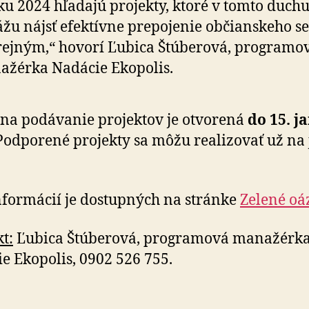
ku 2024 hľa­da­jú pro­jekty, ktoré v tomto duch
žu nájsť efektívne pre­po­jenie občianskeho s
­rej­ným,“ hovorí Ľubica Štúberová, programo
žérka Nadácie Ekopolis.
na podávanie projektov je otvorená
do 15. ja
Pod­po­rené pro­jekty sa môžu re­a­li­zo­vať už na
nformácií je dostupných na stránke
Zelené oá
t:
Ľubica Štúberová, programová ma­na­žérk
e Eko­po­lis, 0902 526 755.