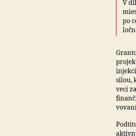
V dl
mies
po c
loč­
Granto
pro­je
injekc
silou, 
veci z
finančn
vo­vaní
Podtit
aktívn