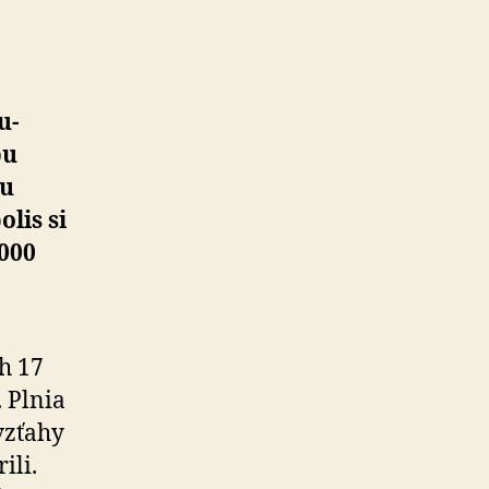
u­
bu
ku
lis si
 000
h 17
 Plnia
 vzťahy
ili.