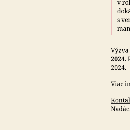
v ro
doká
s ve
mana
Výzva 
2024
. 
2024.
Viac i
Kontak
Nadáci