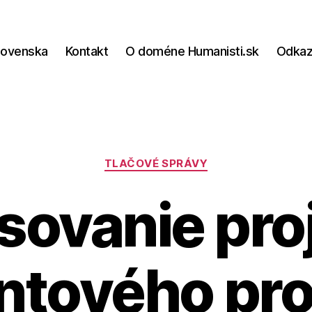
lovenska
Kontakt
O doméne Humanisti.sk
Odka
Kategórie
TLAČOVÉ SPRÁVY
asovanie pro
antového pr