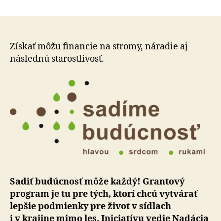
Sadíme
článku
budúcn
opäť
hľadá
dobrovo
Získať môžu financie na stromy, náradie aj
ktorí
následnú sta­rostli­vosť.
chcú
na
jar
sadiť
stromy
Sadiť budúcnosť môže každý! Grantový
program je tu pre tých, ktorí chcú vytvárať
lepšie pod­mienky pre život v sídlach
i v krajine mimo les. Ini­cia­tívu vedie Nadácia