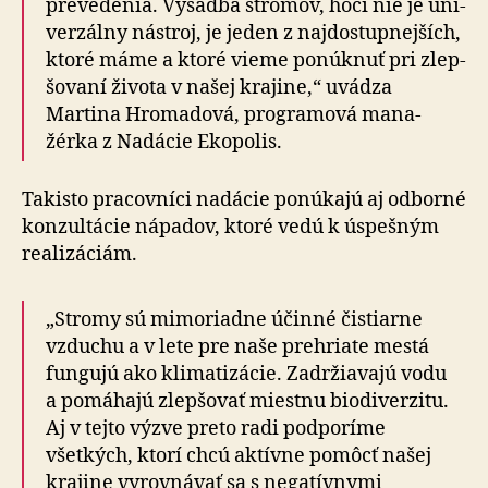
prevedenia. Výsadba stromov, hoci nie je uni­
ver­zálny nástroj, je jeden z najdostupnejších,
ktoré máme a ktoré vieme ponúknuť pri zlep­
šo­vaní života v našej krajine,“ uvádza
Martina Hromadová, programová ma­na­
žérka z Na­dácie Ekopolis.
Takisto pracovníci nadácie ponúkajú aj odborné
konzultácie nápadov, ktoré vedú k úspešným
re­a­li­zá­ciám.
„Stromy sú mimoriadne účinné čistiarne
vzduchu a v lete pre naše prehriate mestá
fungujú ako kli­ma­ti­zácie. Zadržiavajú vodu
a po­má­hajú zlepšovať miestnu biodiverzitu.
Aj v tejto výzve preto radi podporíme
všetkých, ktorí chcú aktívne pomôcť našej
krajine vy­rov­ná­vať sa s ne­ga­tív­nymi