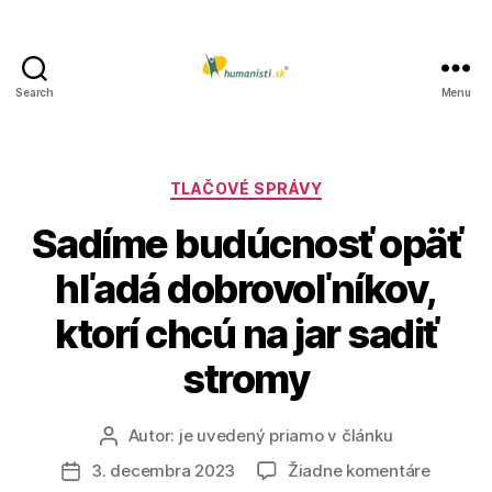
Search
Menu
Humanisti.sk
Kategórie
TLAČOVÉ SPRÁVY
Sadíme budúcnosť opäť
hľadá dobrovoľníkov,
ktorí chcú na jar sadiť
stromy
Autor:
je uvedený priamo v článku
Autor
článku
na
3. decembra 2023
Žiadne komentáre
Dátum