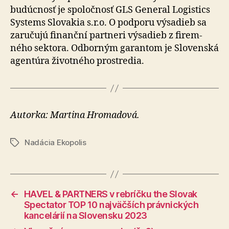
budúcnosť je spo­loč­nosť GLS General Logistics
Systems Slovakia s.r.o. O pod­poru výsadieb sa
zaručujú finanční partneri výsadieb z fi­rem­
ného sektora. Odborným garantom je Slovenská
agentúra životného prostredia.
Autorka: Martina Hromadová.
Nadácia Ekopolis
Značky
←
HAVEL & PARTNERS v rebríčku the Slovak
Spectator TOP 10 najväčších právnických
kancelárií na Slovensku 2023