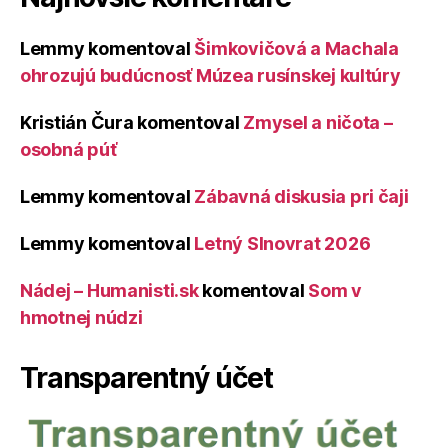
Lemmy
komentoval
Šimkovičová a Machala
ohrozujú budúcnosť Múzea rusínskej kultúry
Kristián Čura
komentoval
Zmysel a ničota –
osobná púť
Lemmy
komentoval
Zábavná diskusia pri čaji
Lemmy
komentoval
Letný Slnovrat 2026
Nádej – Humanisti.sk
komentoval
Som v
hmotnej núdzi
Transparentný účet