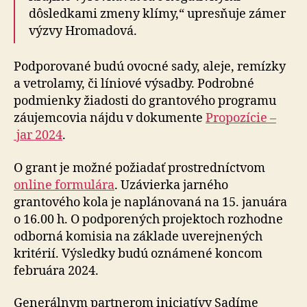
dôsledkami zmeny klímy,“ upresňuje zámer
výzvy Hromadová.
Podporované budú ovocné sady, aleje, remízky
a vetro­lamy, či líniové výsadby. Podrobné
podmienky žiadosti do gran­to­vého programu
záujemcovia nájdu v do­ku­mente
Pro­po­zície –
jar 2024
.
O grant je možné požiadať prostredníctvom
online for­mu­lára
. Uzávierka jarného
grantového kola je naplá­no­vaná na 15. januára
o 16.00 h. O pod­po­re­ných projektoch rozhodne
odborná komisia na zá­klade uve­rej­ne­ných
kritérií. Výsledky budú oznámené koncom
februára 2024.
Generálnym partnerom iniciatívy Sadíme