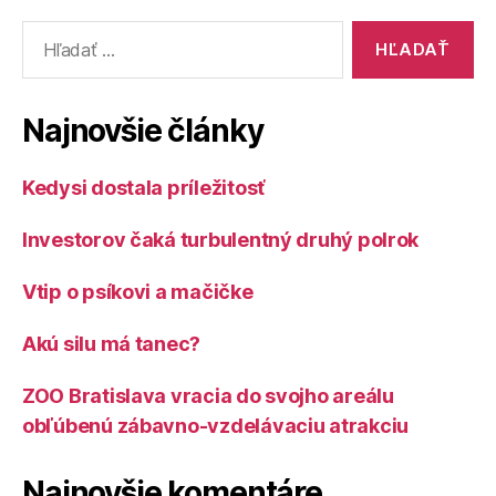
Vyhľadať:
Najnovšie články
Kedysi dostala príležitosť
Investorov čaká turbulentný druhý polrok
Vtip o psíkovi a mačičke
Akú silu má tanec?
ZOO Bratislava vracia do svojho areálu
obľúbenú zábavno-vzdelávaciu atrakciu
Najnovšie komentáre