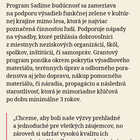
Program Sadíme budúcnosť sa zameriava
na pod­po­ru vý­sa­dieb funkčnej zelene v kul­túr­
nej krajine mimo lesa, ktorá je najviac
poznačená činnosťou ľudí. Pod­po­ruje nápady
na vý­sad­by, ktoré prihlásia dobro­voľ­níci
z miestnych ne­zisko­vých orga­ni­zácií, škôl,
spolkov, inšti­túcií, či samo­správ. Grantový
program ponúka okrem pokrytia výsadbového
materiálu, terénnych úprav a od­bor­ného po­ra­
den­stva aj jeho dopravu, nákup pomocného
materiálu, či náradia, pro­pa­gáciu a následnú
sta­rostli­vosť, ktorá je mimo­riadne kľúčová
po dobu mini­málne 3 rokov.
„Chceme, aby boli naše výzvy prehľadné
a jed­no­du­ché pre všet­kých záujemcov, no
zároveň si udržať vysokú kvalitu ich