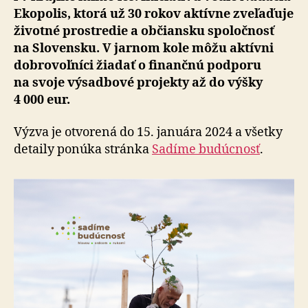
Ekopolis, ktorá už 30 rokov aktívne zve­ľa­ďuje
životné prostredie a ob­čiansku spo­loč­nosť
na Slo­ven­sku. V jarnom kole môžu aktívni
dobro­voľ­níci žiadať o fi­nan­čnú podporu
na svoje výsadbové projekty až do výšky
4 000 eur.
Výzva je otvorená do 15. januára 2024 a všetky
detaily ponúka stránka
Sadíme budúcnosť
.