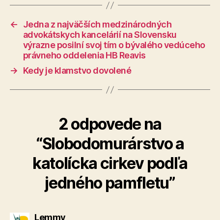
←
Jedna z najväčších medzinárodných
advokátskych kancelárií na Slovensku
výrazne posilní svoj tím o bývalého vedúceho
právneho oddelenia HB Reavis
→
Kedy je klamstvo dovolené
2 odpovede na
“Slobodomurárstvo a
katolícka cirkev podľa
jedného pamfletu”
hovorí:
Lemmy