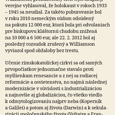
verejne vyhlasoval, že holo­kaust v rokoch 1933
– 1945 sa neudial. Za ta­kéto po­bu­ro­vanie bol
v roku 2010 nemeckým súdom odsúdený
na pokutu 12 000 eur, ktorá bola pri od­vo­la­niach
pre bisku­povu kláštornú chudobu znížená
na 10 000 a 6 500 eur, ale 22. 2. 2012 bol aj
posledný roz­su­dok zru­šený a Williamson
vyviazol spod obža­loby bez trestu.
Učenie rímskokatolíckej cirkvi sa od samých
prvo­po­čiat­kov jed­no­značne stavalo proti
myšlienkam rene­san­cie a z nej sa rodiacej
refor­mácie a osvie­ten­stva, no najmä následnej
mo­der­ni­zácie v sú­vis­losti s in­dus­tria­li­zá­ciou
a naj­novšie aj glo­ba­li­záciou, čo všetko viedlo
k od­my­to­lo­gi­zo­vaniu najprv neba (Koperník
a Galilei) a potom aj života (Darwin) a k se­ku­la­
ri­zácii spo­lo­čen­ského života (Voltaire a Fran­