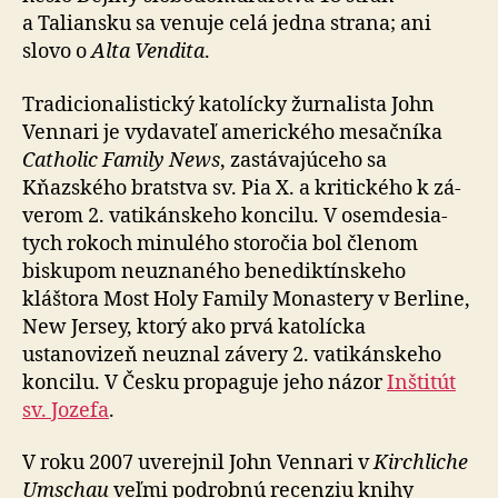
a Taliansku sa venuje celá jedna strana; ani
slovo o
Alta Vendita
.
Tradicionalistický katolícky žurnalista John
Vennari je vydavateľ amerického mesačníka
Catholic Family News
, zastá­va­jú­ceho sa
Kňazského bratstva sv. Pia X. a kri­tic­kého k zá­
ve­rom 2. va­ti­kán­skeho koncilu. V osem­de­sia­
tych rokoch minulého storočia bol členom
biskupom neuznaného bene­dik­tín­skeho
kláštora Most Holy Family Monastery v Berline,
New Jersey, ktorý ako prvá katolícka
ustanovizeň neuznal závery 2. va­ti­kán­skeho
koncilu. V Česku propaguje jeho názor
Inštitút
sv. Jozefa
.
V roku 2007 uverejnil John Vennari v
Kirchliche
Umschau
veľmi podrobnú recenziu knihy