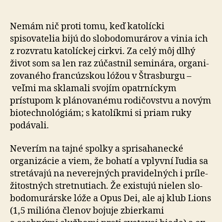
katolícka
cirkev
podľa
Nemám nič proti tomu, keď katolícki
jedného
spisovatelia bijú do slo­bo­do­mu­rá­rov a vinia ich
pamfletu
z roz­vratu kato­líckej cirkvi. Za celý môj dlhý
život som sa len raz zúčastnil seminára, orga­ni­
zo­va­ného fran­cúz­skou lóžou v Štras­burgu –
veľmi ma sklamali svojím opatrníckym
prístupom k plá­no­va­nému rodičovstvu a novým
bio­tech­no­ló­giám; s ka­to­líkmi si priam ruky
podávali.
Neverím na tajné spolky a sprisahanecké
organizácie a viem, že bohatí a vplyvní ľudia sa
stretávajú na ne­ve­rej­ných pra­vi­del­ných i prí­le­
ži­tos­tných stretnutiach. Že existujú nielen slo­
bo­do­mu­rár­ske lóže a Opus Dei, ale aj klub Lions
(1,5 milióna členov bojuje zbierkami