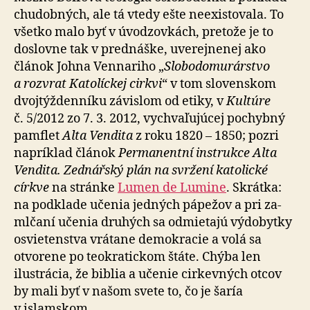
chudobných, ale tá vtedy ešte ne­exis­to­vala. To
všetko malo byť v úvo­dzov­kách, pre­tože je to
doslovne tak v pred­náške, uverejnenej ako
článok Johna Vennariho „
Slo­bo­do­mu­rár­stvo
a rozvrat Katolíckej cirkvi
“ v tom slovenskom
dvoj­týž­den­níku závislom od etiky, v
Kultúre
č. 5/2012 zo 7. 3. 2012, vychva­ľu­júcej pochybný
pamflet
Alta Vendita
z roku 1820 – 1850; pozri
napríklad článok
Permanentní instrukce Alta
Vendita. Zednářský plán na svržení katolické
církve
na stránke
Lumen de Lumine
. Skrátka:
na pod­klade učenia jedných pápežov a pri za­
ml­čaní učenia druhých sa odmietajú výdobytky
osvie­ten­stva vrátane demo­kracie a volá sa
otvorene po teo­kra­tickom štáte. Chýba len
ilustrácia, že biblia a učenie cirkevných otcov
by mali byť v našom svete to, čo je šaría
v islamskom.