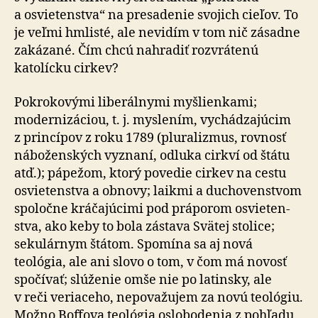
a osvie­ten­stva“ na pre­sa­denie svojich cieľov. To
je veľmi hmlisté, ale nevidím v tom nič zásadne
zakázané. Čím chcú nahradiť rozvrátenú
katolícku cirkev?
Pokrokovými liberálnymi myšlienkami;
modernizáciou, t. j. myslením, vychá­dza­jú­cim
z prin­cí­pov z roku 1789 (plu­ra­lizmus, rovnosť
nábo­žen­ských vyznaní, odluka cirkví od štátu
atď.); pápežom, ktorý povedie cirkev na cestu
osvie­ten­stva a obnovy; laikmi a du­cho­ven­stvom
spoločne kráčajúcimi pod prá­po­rom osvie­ten­
stva, ako keby to bola zástava Svätej stolice;
seku­lár­nym štátom. Spomína sa aj nová
teológia, ale ani slovo o tom, v čom má novosť
spočívať; slúženie omše nie po la­tinsky, ale
v reči veriaceho, ne­po­va­žujem za novú teológiu.
Možno Boffova teológia oslo­bo­denia z pohľadu