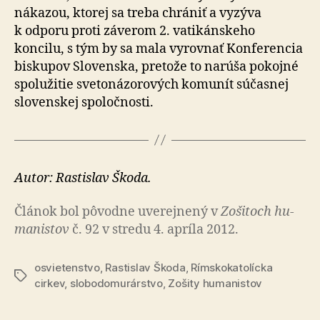
nákazou, ktorej sa treba chrániť a vyzýva
k odporu proti záverom 2. va­ti­kán­skeho
koncilu, s tým by sa mala vyrovnať Konferencia
biskupov Slovenska, pretože to narúša pokojné
spo­lu­žitie sve­to­ná­zo­ro­vých komunít súčasnej
slovenskej spoločnosti.
Autor: Rastislav Škoda.
Článok bol pô­vod­ne uve­rej­ne­ný v
Zo­ši­toch hu­
ma­nis­tov
č. 92 v stredu 4. apríla 2012.
osvietenstvo
,
Rastislav Škoda
,
Rímskokatolícka
Značky
cirkev
,
slobodomurárstvo
,
Zošity humanistov