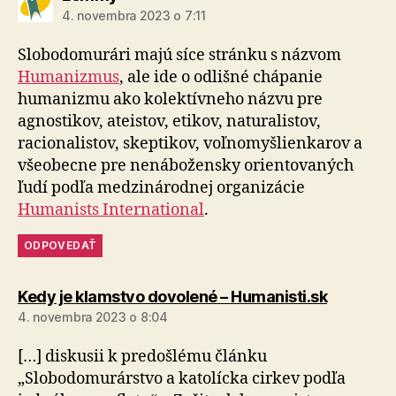
4. novembra 2023 o 7:11
Slobodomurári majú síce stránku s názvom
Humanizmus
, ale ide o odlišné chápanie
humanizmu ako kolektívneho názvu pre
agnostikov, ateistov, etikov, naturalistov,
racionalistov, skeptikov, voľnomyšlienkarov a
všeobecne pre nenábožensky orientovaných
ľudí podľa medzinárodnej organizácie
Humanists International
.
ODPOVEDAŤ
hovorí:
Kedy je klamstvo dovolené – Humanisti.sk
4. novembra 2023 o 8:04
[…] diskusii k predošlému článku
„Slobodomurárstvo a katolícka cirkev podľa