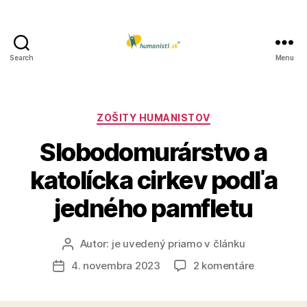
Search
Menu
Humanisti.sk
Kategórie
ZOŠITY HUMANISTOV
Slobodomurárstvo a
katolícka cirkev podľa
jedného pamfletu
Autor:
je uvedený priamo v článku
Autor
článku
na
4. novembra 2023
2 komentáre
Dátum
Slobodomu
článku
a