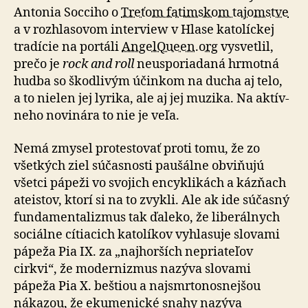
Antonia Socciho o
Treťom fatimskom tajomstve
a v roz­hla­so­vom inter­view v Hlase katolíckej
tradície na portáli
AngelQueen.org
vysvetlil,
prečo je
rock and roll
neuspo­ria­daná hrmotná
hudba so škod­li­vým účinkom na ducha aj telo,
a to nielen jej lyrika, ale aj jej muzika. Na aktív­
neho novinára to nie je veľa.
Nemá zmysel protestovať proti tomu, že zo
všetkých ziel súčasnosti paušálne obviňujú
všetci pápeži vo svojich encyklikách a kázňach
ateistov, ktorí si na to zvykli. Ale ak ide súčasný
fun­da­men­ta­lizmus tak ďaleko, že liberálnych
sociálne cítiacich katolíkov vyhlasuje slovami
pápeža Pia IX. za „naj­hor­ších nepria­te­ľov
cirkvi“, že moder­nizmus nazýva slovami
pápeža Pia X. beštiou a naj­smrto­nos­nej­šou
nákazou, že ekumenické snahy nazýva