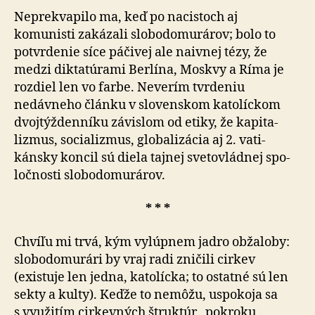
Neprekvapilo ma, keď po nacistoch aj
komunisti zakázali slo­bo­do­mu­rá­rov; bolo to
potvrdenie síce páčivej ale naivnej tézy, že
medzi dikta­tú­rami Berlína, Moskvy a Ríma je
rozdiel len vo farbe. Neverím tvrdeniu
nedávneho článku v slo­ven­skom kato­líc­kom
dvoj­týž­den­níku závislom od etiky, že kapi­ta­
lizmus, so­cia­lizmus, glo­ba­li­zácia aj 2. va­ti­
kánsky koncil sú diela tajnej sve­to­vládnej spo­
loč­nosti slo­bo­do­mu­rá­rov.
* * *
Chvíľu mi trvá, kým vylúpnem jadro obžaloby:
slo­bo­do­mu­rári by vraj radi zničili cirkev
(existuje len jedna, katolícka; to ostatné sú len
sekty a kulty). Keďže to nemôžu, uspokoja sa
s vyu­ži­tím cirkevných štruktúr „pokroku