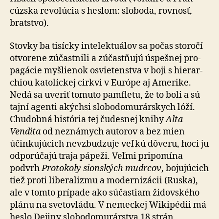
cúzska revo­lúcia s heslom: sloboda, rovnosť,
bratstvo).
Stovky ba tisícky intelektuálov sa počas storočí
otvorene zúčastnili a zú­čas­tňujú úspešnej pro­
pa­gácie myšlienok osvie­ten­stva v boji s hie­rar­
chiou katolíckej cirkvi v Európe aj Amerike.
Nedá sa uveriť tomuto pamfletu, že to boli a sú
tajní agenti akýchsi slo­bo­do­mu­rár­skych lóží.
Chudobná história tej čudesnej knihy
Alta
Vendita
od ne­zná­mych autorov a bez mien
účinkujúcich nevzbudzuje veľkú dôveru, hoci ju
odporúčajú traja pápeži. Veľmi pripomína
podvrh
Protokoly sionských mudrcov
, bojujúcich
tiež proti liberalizmu a mo­der­ni­zácii (Ruska),
ale v tomto prípade ako súčastiam židovského
plánu na sve­to­vládu. V nemeckej Wikipédii má
heslo Dejiny slo­bo­do­mu­rár­stva 18 strán