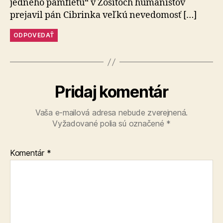
jedného pamfletu“ v Zo­ši­toch huma­nistov
prejavil pán Cibrinka veľkú ne­ve­do­mosť […]
ODPOVEDAŤ
Pridaj komentár
Vaša e-mailová adresa nebude zverejnená.
Vyžadované polia sú označené
*
Komentár
*