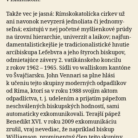
Takže vec je jasná: Rímskokatolícka cirkev už
ani navonok ne­vy­zerá jed­no­liata či jed­no­my­
seľná; existujú v nej početné myšlienkové prúdy
na úrovní hierarchie, univerzít a laikov; naj­fun­
da­men­ta­lis­tic­kej­šie je tra­di­cio­na­lis­tické hnutie
arcibiskupa Lefebvra a jeho štyroch biskupov,
odmietajúce závery 2. va­ti­kán­skeho koncilu
z rokov 1962 – 1965. Sídli vo walliskom kantóne
vo Švaj­čiar­sku. John Vennari sa plne hlási
k učeniu tejto skupiny moderných odpadlíkov
od Ríma, ktorí sa v roku 1988 svojím aktom
odpad­líctva, t. j. udelením a pri­ja­tím pápežom
neschvá­le­ných biskupských hodností, sami
automaticky ex­ko­mu­ni­ko­vali. Terajší pápež
Benedikt XVI. v roku 2009 exko­mu­ni­káciu
zrušil, vraj nevediac, že napríklad biskup
Williamson, prominentný člen tejto skupiny,