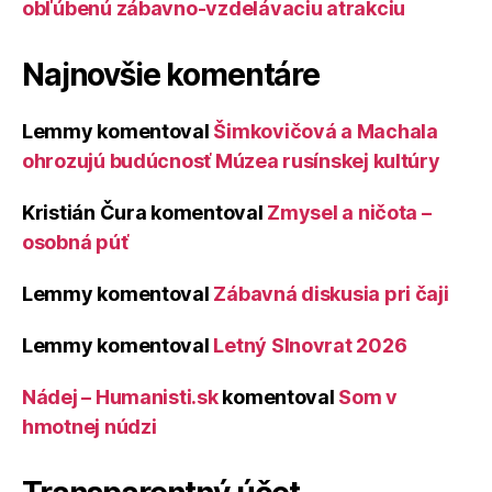
obľúbenú zábavno-vzdelávaciu atrakciu
Najnovšie komentáre
Lemmy
komentoval
Šimkovičová a Machala
ohrozujú budúcnosť Múzea rusínskej kultúry
Kristián Čura
komentoval
Zmysel a ničota –
osobná púť
Lemmy
komentoval
Zábavná diskusia pri čaji
Lemmy
komentoval
Letný Slnovrat 2026
Nádej – Humanisti.sk
komentoval
Som v
hmotnej núdzi