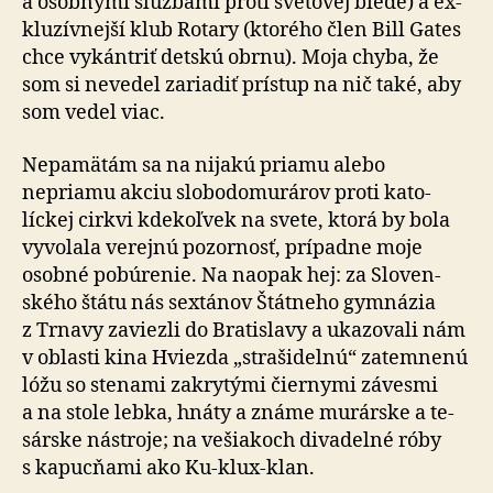
a osobnými službami proti svetovej biede) a ex­
klu­zív­nejší klub Rotary (ktorého člen Bill Gates
chce vykántriť detskú obrnu). Moja chyba, že
som si nevedel zariadiť prístup na nič také, aby
som vedel viac.
Nepamätám sa na nijakú priamu alebo
nepriamu akciu slo­bo­do­mu­rá­rov proti kato­
líckej cirkvi kde­koľ­vek na svete, ktorá by bola
vyvolala verejnú pozornosť, prípadne moje
osobné pobúrenie. Na naopak hej: za Slo­ven­
ského štátu nás sextánov Štátneho gym­ná­zia
z Trnavy zaviezli do Bra­tis­lavy a uka­zo­vali nám
v oblasti kina Hviezda „strašidelnú“ zatemnenú
lóžu so stenami zakrytými čiernymi závesmi
a na stole lebka, hnáty a známe murárske a te­
sár­ske nástroje; na ve­šia­koch divadelné róby
s ka­puc­ňami ako Ku-klux-klan.