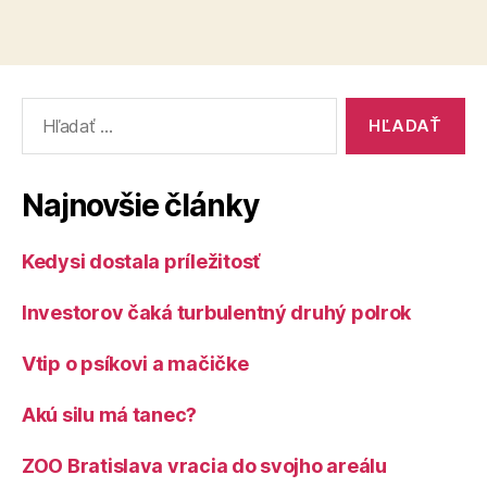
Vyhľadať:
Najnovšie články
Kedysi dostala príležitosť
Investorov čaká turbulentný druhý polrok
Vtip o psíkovi a mačičke
Akú silu má tanec?
ZOO Bratislava vracia do svojho areálu