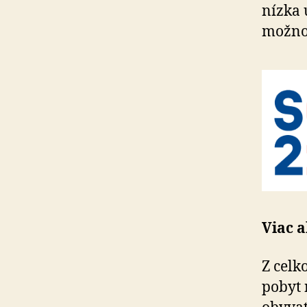
nízka
možnos
Viac a
Z celk
pobyt 