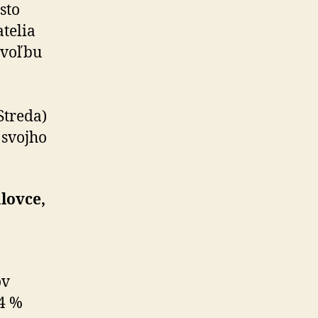
sto
telia
 voľbu
 Streda)
 svojho
lovce,
ov
,4 %