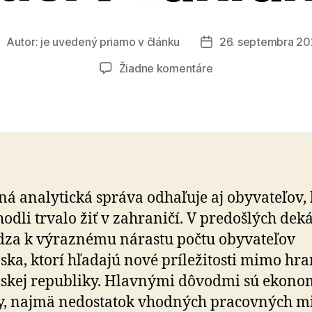
Autor:
je uvedený priamo v článku
26. septembra 2
utor
Dátum
lánku
článku
na
Žiadne komentáre
Obyvatelia
Slovenska
žijúci
v
zahraničí
á analytická správa odhaľuje aj obyvateľov, 
hodli trvalo žiť v zahraničí. V predošlých de
za k výraznému nárastu počtu obyvateľov
ska, ktorí hľadajú nové príležitosti mimo hra
skej republiky. Hlavnými dôvodmi sú ekono
y, najmä nedostatok vhodných pracovných mi