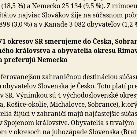
 (18,5 %) a Nemecko 25 134 (9,5 %). Z mimo­eu­
štátov najviac Slovákov žije na súčasnom pob
898 (3,0 %) a v Kanade 3 082 obyvateľov (1,2 
 71 okresov SR smerujeme do Česka, Sobra
ného kráľovstva a obyvatelia okresu Rima
a preferujú Nemecko
ferovanejšou zahraničnou destináciou súča
 obyvateľov Slovenska je Česko. Toto platí pr
v SR. Výnimkou sú 4 východoslovenské okres
a, Košice-okolie, Michalovce, Sobrance), ktor
elia žijúci v zahraničí majú najčastejšie súča
v Spojenom kráľovstve. Obyvatelia s trvalým
m v okresoch na juhozápade Slovenska (Brat