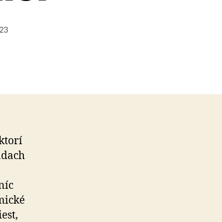
023
ktorí
kádach
níc
mické
est,