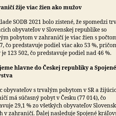
aničí žije viac žien ako mužov
lade SODB 2021 bolo zistené, že spomedzi tr
cich obyvateľov v Slovenskej republike so
ým pobytom v zahraničí je viac žien s počto
7, čo predstavuje podiel viac ako 53 %, pričo
je 123 502, čo predstavuje podiel nad 46 %.
jeme hlavne do Českej republiky a Spojen
vstva
c obyvateľov s trvalým pobytom v SR a žijúci
ičí má súčasný pobyt v Česku (77 014), čo
avuje 29,1 % zo všetkých obyvateľov Slovens
ch v zahraničí. Ďalej nasleduje Spojené kráľov