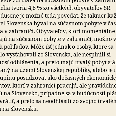
eľov zdržiava na súčasnom pobyte v zahranič
elia tvoria 4,8 % zo všetkých obyvateľov SR.
dušene je možné teda povedať, že takmer kaž
eľ Slovenska býval na súčasnom pobyte v čas
ia v zahraničí. Obyvateľov, ktorí momentálne
jú na súčasnom pobyte v zahraničí, možno 
h pohľadov. Môže ísť jednak o osoby, ktoré sa
lo vysťahovali zo Slovenska, ale nesplnili si
osť odhlásenia, a preto majú trvalý pobyt stá
aný na území Slovenskej republiky, alebo je
kupinu posudzovať ako dočasných ekonomick
tov, ktorí v zahraničí pracujú, ale pravidelne
ú na Slovensko, prípadne sa v budúcnosti pl
vrátiť, a preto sa neodhlásili zo svojho trvalé
 na Slovensku.