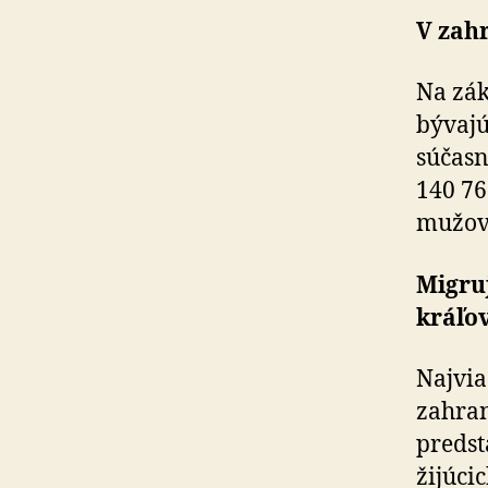
V zahr
Na zák
bývajú
súčasn
140 76
mužov 
Migru
kráľo
Najvia
zahran
predst
žijúci