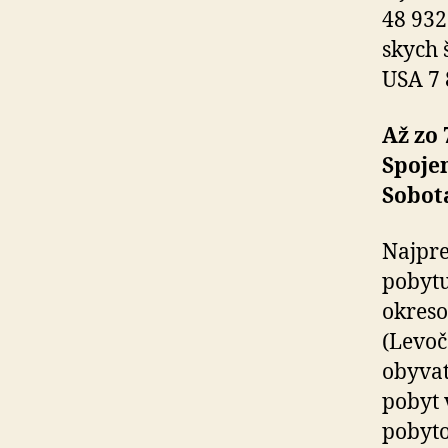
48 932
skych 
USA 7 
Až zo
Spoje
Sobot
Najpre
pobytu
okreso
(Levoč
obyvat
pobyt 
pobyto