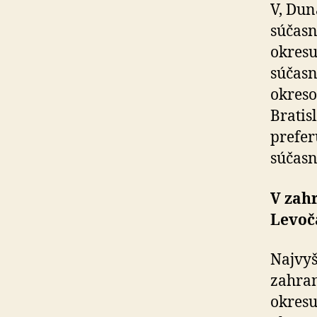
V, Dun
súčasn
okresu
súčasn
okreso
Bratisl
prefer
súčasn
V zahr
Levoč
Najvyš
zahran
okresu