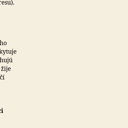
esu).
ého
kytuje
ahujú
žije
čí
i