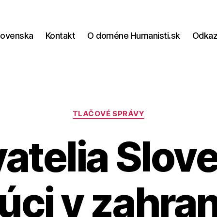
lovenska
Kontakt
O doméne Humanisti.sk
Odka
Kategórie
TLAČOVÉ SPRÁVY
atelia Slov
júci v zahran