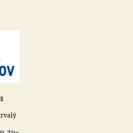
í
trvalý