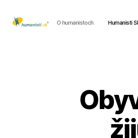
O humanistoch
Humanisti S
Humanisti.sk
Obyv
ži