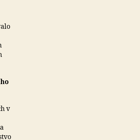
valo
m
m
ého
ch v
ka
stvo