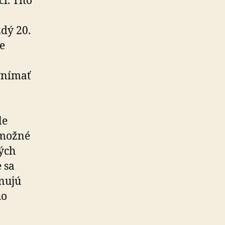
í. Títo
dý 20.
e
vnímať
le
 možné
ých
 sa
ánujú
ho