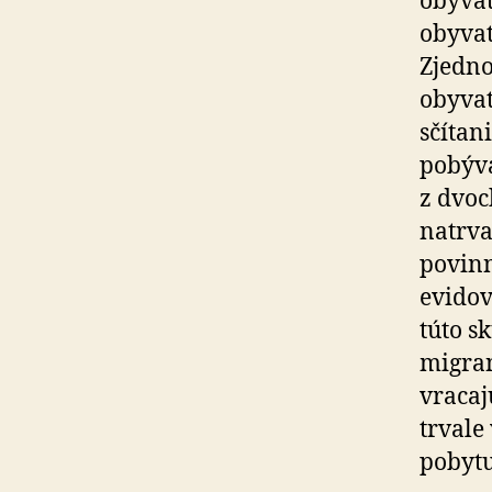
obyvat
obyvat
Zjedno
obyvat
sčítan
pobýva
z dvoc
natrva
povinn
evidov
túto s
migran
vracaj
trvale 
pobytu