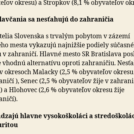
eľov okresu) a Stropkov (8,1 % obyvateľov okr
lavčania sa nesťahujú do zahraničia
elia Slovenska s trvalým pobytom v zázemí
ho mesta vykazujú najnižšie podiely súčasn
 v zahraničí. Hlavné mesto SR Bratislava pos
 vhodnú alternatívu oproti zahraničiu. Nesť
 v okresoch Malacky (2,5 % obyvateľov okresu 
aničí ), Senec (2,5 % obyvateľov žije v zahrani
) a Hlohovec (2,6 % obyvateľov okresu žije
aničí).
dzajú hlavne vysokoškoláci a stredoškolác
uritou