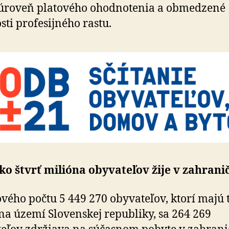
 úroveň platového ohodnotenia a obmedzené
ti profesijného rastu.
ko štvrť milióna obyvateľov žije v zahranič
ového počtu 5 449 270 obyvateľov, ktorí majú 
na území Slovenskej republiky, sa 264 269