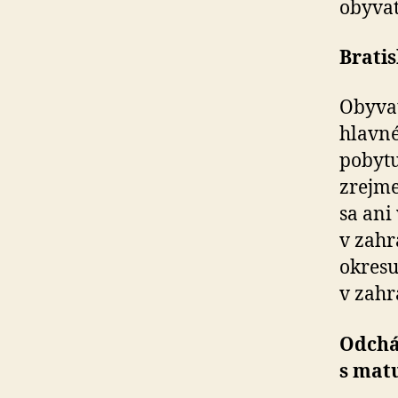
obyvat
Bratis
Obyvat
hlavné
pobytu
zrejme
sa ani
v zahr
okresu
v zahr
Odchá
s mat