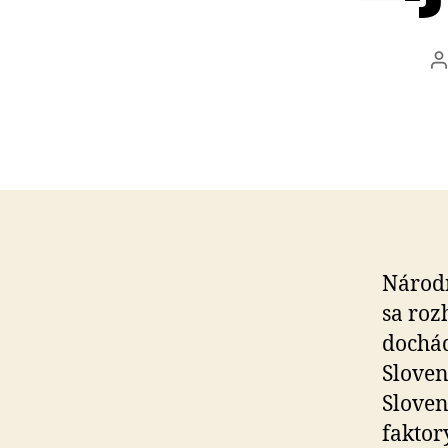
A
č
Národn
sa roz
dochád
Sloven
Sloven
faktor