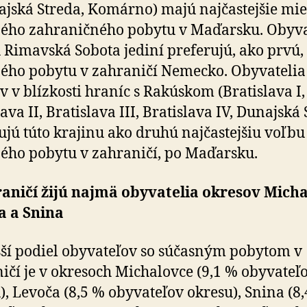
ajská Streda, Komárno) majú najčastejšie mie
ého zahraničného pobytu v Maďarsku. Obyva
 Rimavská Sobota jediní preferujú, ako prvú,
ého pobytu v zahraničí Nemecko. Obyvatelia
v v blízkosti hraníc s Rakúskom (Bratislava I,
ava II, Bratislava III, Bratislava IV, Dunajská
ujú túto krajinu ako druhú najčastejšiu voľbu
ého pobytu v zahraničí, po Maďarsku.
aničí žijú najmä obyvatelia okresov Micha
a a Snina
ší podiel obyvateľov so súčasným pobytom v
ičí je v okresoch Michalovce (9,1 % obyvateľ
), Levoča (8,5 % obyvateľov okresu), Snina (8