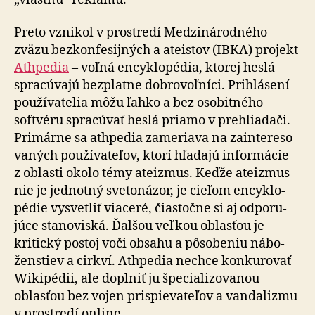
Preto vznikol v prostredí Medzi­ná­rod­ného
zväzu bez­kon­fe­sij­ných a ateistov (IBKA) pro­jekt
Athpedia
– voľná ency­klo­pédia, ktorej heslá
spra­cú­vajú bez­platne dobro­voľ­níci. Prihlásení
pou­ží­va­telia môžu ľahko a bez oso­bit­ného
softvéru spra­cú­vať heslá priamo v pre­hlia­dači.
Primárne sa athpedia za­me­riava na za­in­te­re­so­
va­ných pou­ží­va­te­ľov, ktorí hľadajú infor­mácie
z oblasti okolo témy ateizmus. Keďže ateizmus
nie je jed­notný sve­to­ná­zor, je cieľom ency­klo­
pédie vysvetliť via­ceré, čiastočne si aj odpo­ru­
júce sta­no­viská. Ďalšou veľkou oblasťou je
kritický postoj voči obsahu a pô­so­be­niu ná­bo­
žen­stiev a cirkví. Athpedia nechce kon­ku­ro­vať
Wikipédii, ale doplniť ju špe­cia­li­zo­va­nou
oblasťou bez vojen prispie­va­teľov a van­da­lizmu
v prostredí on­line.