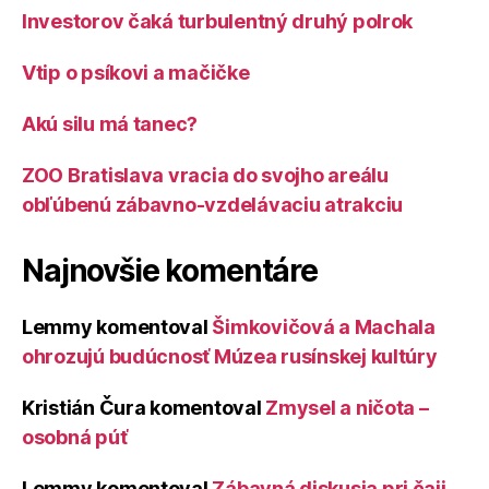
Investorov čaká turbulentný druhý polrok
Vtip o psíkovi a mačičke
Akú silu má tanec?
ZOO Bratislava vracia do svojho areálu
obľúbenú zábavno-vzdelávaciu atrakciu
Najnovšie komentáre
Lemmy
komentoval
Šimkovičová a Machala
ohrozujú budúcnosť Múzea rusínskej kultúry
Kristián Čura
komentoval
Zmysel a ničota –
osobná púť
Lemmy
komentoval
Zábavná diskusia pri čaji