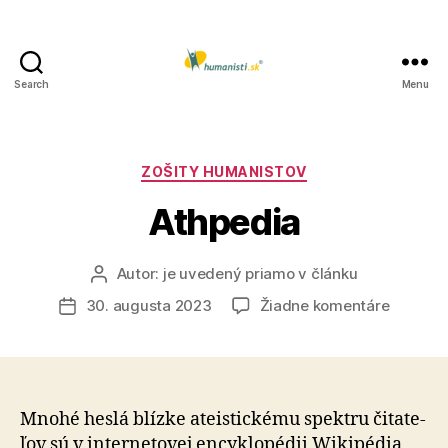
Search
Menu
Humanisti.sk
Kategórie
ZOŠITY HUMANISTOV
Athpedia
Autor:
je uvedený priamo v článku
Autor
článku
na
30. augusta 2023
Žiadne komentáre
Dátum
Athpedi
článku
Mnohé heslá blízke ateistickému spektru či­ta­te­
ľov sú v inter­ne­to­vej ency­klo­pédii Wiki­pédia