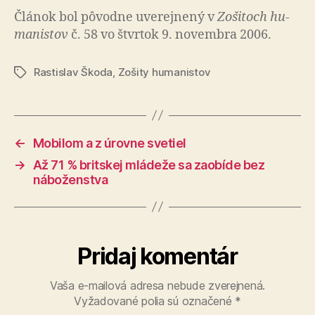
Článok bol pô­vod­ne uve­rej­ne­ný v
Zo­ši­toch hu­
ma­nis­tov
č. 58 vo štvrtok 9. novembra 2006.
Rastislav Škoda
,
Zošity humanistov
Značky
←
Mobilom a z úrovne svetiel
→
Až 71 % britskej mládeže sa zaobíde bez
náboženstva
Pridaj komentár
Vaša e-mailová adresa nebude zverejnená.
Vyžadované polia sú označené
*