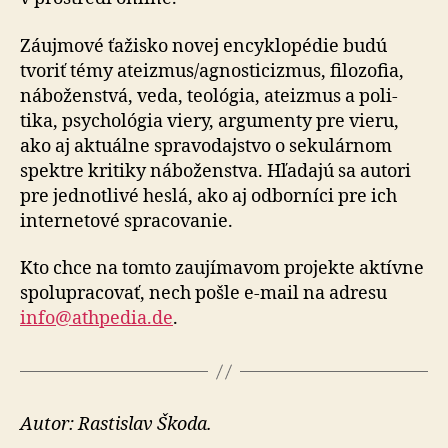
Záujmové ťažisko novej ency­klo­pédie budú
tvoriť témy ate­izmus/agnosti­cizmus, filozofia,
ná­bo­žen­stvá, veda, teo­ló­gia, ateizmus a po­li­
tika, psy­cho­lógia viery, argu­menty pre vieru,
ako aj aktuálne spra­vo­daj­stvo o se­ku­lár­nom
spektre kritiky ná­bo­žen­stva. Hľa­dajú sa autori
pre jed­not­livé heslá, ako aj odbor­níci pre ich
inter­ne­tové spra­co­vanie.
Kto chce na tomto zaujímavom projekte aktívne
spo­lu­pra­co­vať, nech pošle e-mail na adresu
info@athpedia.de
.
Autor: Rastislav Škoda.