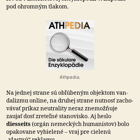
pod ohromným tlakom.
Athpedia.
Na jednej strane sú obľúbeným objektom van­
da­lizmu on­line, na druhej strane nutnosť za­cho­
vá­vať príkaz neu­tra­lity neraz zne­mož­ňuje
zaujať dosť zre­teľné sta­no­visko. Aj heslo
diesseits
(orgán ne­mec­kých hu­ma­nistov) bolo
opa­ko­va­ne vy­bie­lené – vraj pre cie­lenú
„vlastnú“ reklamu.