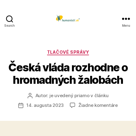
Search
Menu
Humanisti.sk
Kategórie
TLAČOVÉ SPRÁVY
Česká vláda rozhodne o
hromadných žalobách
Autor:
je uvedený priamo v článku
Autor
článku
na
14. augusta 2023
Žiadne komentáre
Dátum
Česká
článku
vláda
rozhodn
o