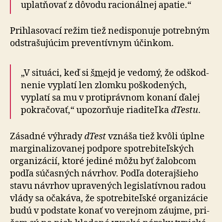
uplat­ňovať z dô­vo­du ra­cio­nálnej apatie.“
Prihlasovací režim tiež nedisponuje potrebným
odstra­šu­júcim pre­ven­tívnym účinkom.
„V situáci, keď si
šmejd
je vedomý, že od­škod­
nenie vy­platí len zlomku poško­de­ných,
vyplatí sa mu v proti­právnom konaní ďalej
po­kra­čovať,“ upo­zor­ňuje ria­di­teľka
dTestu
.
Zásadné výhrady
dTest
vznáša tiež kvôli úplne
mar­gi­na­li­zo­vanej pod­pore spotre­bi­teľských
orga­ni­zácií, ktoré je­diné môžu byť ža­lobcom
podľa sú­čas­ných návrhov. Podľa do­te­raj­šieho
stavu návrhov upra­ve­ných le­gis­la­tívnou radou
vlády sa oča­káva, že spotre­bi­teľské orga­ni­zácie
budú v pod­state konať vo ve­rej­nom záujme, pri­