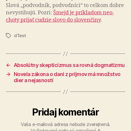
Slová „pod­vod­ník, pod­vod­níci“ to cel­kom dobre
ne­vy­sti­hujú. Pozri:
Šmejd je prí­kladom ne­o­
choty prijať cudzie slovo do slo­ven­činy
.
dTest
Značky
←
Absolútny skepticizmus sa rovná dogmatizmu
→
Novela zákona o dani z príjmov má množstvo
dier a nejasností
Pridaj komentár
Vaša e-mailová adresa nebude zverejnená.
Vyžadované polia sú označené
*