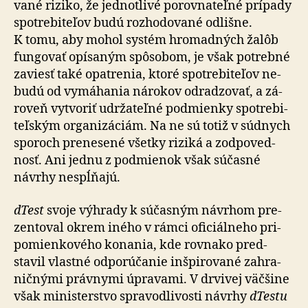
vané ri­zi­ko, že jed­not­livé po­rov­na­teľné prí­pady
spotre­biteľov budú roz­ho­do­vané od­lišne.
K tomu, aby mohol systém hro­mad­ných žalôb
fun­govať opí­sa­ným spô­so­bom, je však potrebné
zaviesť také opatrenia, ktoré spotre­bi­teľov ne­
budú od vymá­hania nárokov od­ra­dzo­vať, a zá­
ro­veň vytvoriť udrža­teľné pod­mienky spotre­bi­
teľ­ským orga­ni­zá­ciám. Na ne sú totiž v súdnych
sporoch pre­ne­sené všetky riziká a zod­po­ved­
nosť. Ani jednu z pod­mie­nok však sú­časné
návrhy nespĺňajú.
dTest
svoje výhrady k súčasným návrhom pre­
zen­toval okrem iného v rámci ofi­ciál­neho pri­
po­mien­ko­vého ko­na­nia, kde rov­nako pred­
stavil vlastné od­po­rú­čanie inšpi­ro­vané zahra­
nič­nými právnymi úpravami. V drvivej väčšine
však mi­nis­ter­stvo spra­vod­li­vosti návrhy
dTestu