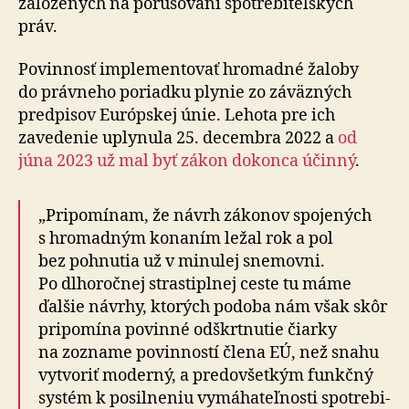
za­lo­že­ných na po­ru­šo­vaní spotrebi­teľ­ských
práv.
Povinnosť implementovať hromadné žaloby
do práv­neho po­riad­ku plynie zo zá­väz­ných
pred­pisov Európskej únie. Lehota pre ich
zavedenie uply­nula 25. de­cem­bra 2022 a
od
júna 2023 už mal byť zákon do­konca účinný
.
„Pripomínam, že návrh zákonov spojených
s hro­mad­ným ko­na­ním ležal rok a pol
bez pohnutia už v mi­nu­lej sne­movni.
Po dlho­ročnej strasti­plnej ceste tu máme
ďalšie návrhy, ktorých podoba nám však skôr
pri­po­mína povinné odškrtnutie čiarky
na zozname po­vin­ností člena EÚ, než snahu
vytvoriť mo­derný, a predo­všetkým funkčný
systém k po­sil­neniu vy­má­ha­teľ­nosti spotre­bi­