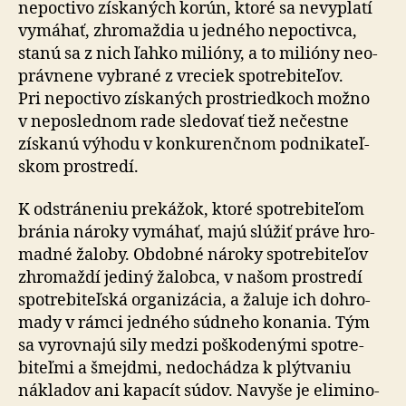
ne­poc­tivo získaných korún, ktoré sa ne­vyplatí
vy­má­hať, zhromaždia u jed­ného ne­poctivca,
stanú sa z nich ľahko milióny, a to milióny ne­o­
práv­nene vyb­rané z vreciek spotrebi­teľov.
Pri ne­poc­tivo získa­ných prostriedkoch možno
v ne­posled­nom rade sle­do­vať tiež ne­čestne
získanú výhodu v kon­ku­ren­čnom pod­ni­ka­teľ­
skom prostredí.
K odstráneniu prekážok, ktoré spotrebiteľom
bránia nároky vymáhať, majú slúžiť práve hro­
mad­né žaloby. Obdobné nároky spotrebiteľov
zhro­maždí je­di­ný ža­lobca, v našom prostredí
spotrebi­teľská orga­ni­zácia, a žaluje ich dohro­
mady v rámci jed­ného súdneho konania. Tým
sa vy­rov­najú sily medzi poško­de­nými spotre­
biteľmi a šmejdmi, ne­do­chá­dza k plýtvaniu
nákladov ani ka­pa­cít súdov. Na­vyše je eli­mi­no­