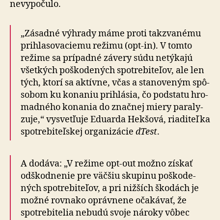
ne­vy­po­čulo.
„Zásadné výhrady máme proti takzva­nému
pri­hla­so­va­ciemu režimu (opt-in). V tomto
režime sa prí­padné závery súdu ne­tý­kajú
všetkých poško­de­ných spotre­bi­teľov, ale len
tých, ktorí sa aktívne, včas a sta­no­veným spô­
so­bom ku ko­naniu prihlásia, čo podstatu hro­
mad­ného ko­na­nia do znač­nej miery pa­ra­ly­
zuje,“ vysvet­ľuje Eduarda Hekšová, ria­di­teľka
spotre­bi­teľskej or­ga­ni­zácie
dTest
.
A dodáva: „V režime opt-out možno získať
odškod­nenie pre väčšiu sku­pinu poško­de­
ných spotre­bi­teľov, a pri nižších škodách je
možné rov­nako opráv­nene oča­ká­vať, že
spotre­bi­telia ne­budú svoje nároky vôbec