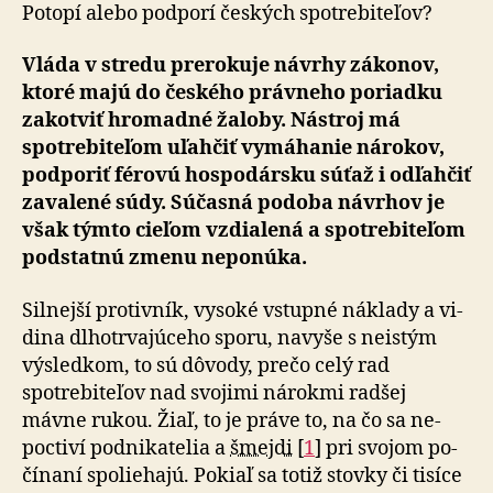
hromad
Potopí alebo podporí českých spotrebiteľov?
žalobác
Vláda v stredu prerokuje návrhy zákonov,
ktoré majú do čes­kého práv­neho po­riadku
za­kot­viť hro­madné ža­lo­by. Nástroj má
spotrebi­teľom uľahčiť vy­má­hanie ná­ro­kov,
pod­poriť férovú hospo­dársku súťaž i odľahčiť
za­va­lené súdy. Sú­časná podoba návrhov je
však týmto cieľom vzdialená a spotrebi­teľom
pod­statnú zmenu ne­po­núka.
Silnejší protivník, vysoké vstupné náklady a vi­
di­na dlho­trva­júceho sporu, na­vyše s neistým
výsledkom, to sú dô­vo­dy, prečo celý rad
spotrebi­teľov nad svojimi nárokmi radšej
mávne rukou. Žiaľ, to je práve to, na čo sa ne­
poc­tiví pod­ni­ka­telia a
šmejdi
[
1
] pri svo­jom po­
čí­naní spo­lie­hajú. Pokiaľ sa totiž stovky či tisíce