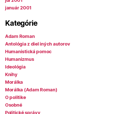
júl 2001
január 2001
Kategórie
Adam Roman
Antológia z diel iných autorov
Humanistická pomoc
Humanizmus
Ideológia
Knihy
Morálka
Morálka (Adam Roman)
O politike
Osobné
Politické správy