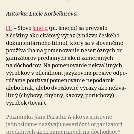
Autorka: Lucie Korbeliusová.
[
1
] – Slovo
šmejd
(pl. šmejdi) sa prevzalo
z češtiny ako ci­tá­tový výraz (z názvu českého
do­ku­men­tár­neho filmu), ktorý sa v slo­venč­ine
pou­žíva iba na po­me­no­vanie ne­se­rióz­nych or­
ga­ni­zá­torov pre­daj­ných akcií za­me­ra­ných
na dô­chod­cov. Na po­me­no­vanie ne­kva­lit­ných
vý­rob­kov v ofi­ciál­nom ja­zy­ko­vom pre­jave od­po­
rú­čame pou­ží­vať po­me­no­vanie ne­po­darok
alebo brak, alebo dvoj­slovné výrazy ako ne­kva­
litný (chybový, chybný, kazový, po­ru­chový)
výrobok (tovar).
Poznámka Jána Paradu:
A ako sa spisovne
jedno­slovne nazývajú ne­se­riózni or­ga­ni­zá­tori
pre­daj­ných akcií za­me­raných na dô­chod­cov?