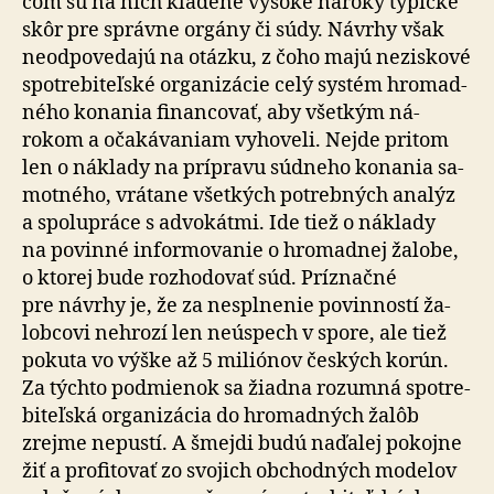
čom sú na nich kla­dené vysoké nároky typické
skôr pre správne orgány či súdy. Návrhy však
ne­od­po­ve­dajú na otázku, z čoho majú ne­ziskové
spotre­bi­teľské or­ga­ni­zácie celý systém hro­mad­
ného konania fi­nan­covať, aby všetkým ná­
rokom a oča­ká­va­niam vy­ho­veli. Nejde pri­tom
len o náklady na prí­pravu súdneho ko­na­nia sa­
mot­ného, vrá­tane všetkých potrebných ana­lýz
a spolu­práce s advo­kátmi. Ide tiež o náklady
na po­vinné infor­mo­vanie o hro­mad­nej ža­lo­be,
o ktorej bude roz­ho­do­vať súd. Príznačné
pre návrhy je, že za ne­spl­nenie po­vin­ností ža­
lob­covi ne­hrozí len ne­úspech v spore, ale tiež
po­kuta vo výške až 5 miliónov českých korún.
Za týchto pod­mie­nok sa žiadna rozumná spotre­
bi­teľská orga­ni­zácia do hro­mad­ných žalôb
zrejme nepustí. A šmejdi budú na­ďalej po­kojne
žiť a pro­fi­tovať zo svojich ob­chod­ných modelov