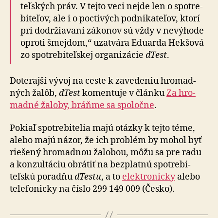
teľ­ských práv. V tejto veci nejde len o spotre­
bi­teľov, ale i o poc­ti­vých pod­ni­ka­te­ľov, ktorí
pri dodr­žia­vaní zá­ko­nov sú vždy v ne­vý­hode
oproti šmejdom,“ uzatvára Eduarda Hekšová
zo spotre­bi­teľ­skej orga­ni­zácie
dTest
.
Doterajší vývoj na ceste k za­ve­de­niu hro­mad­
ných žalôb,
dTest
ko­men­tuje v článku
Za hro­
mad­né ža­lo­by, bráňme sa spo­loč­ne
.
Pokiaľ spotrebitelia majú otázky k tejto téme,
alebo majú názor, že ich problém by mohol byť
riešený hro­mad­nou ža­lo­bou, môžu sa pre radu
a kon­zul­táciu obrátiť na bez­platnú spotrebi­
teľskú po­rad­ňu
dTestu
, a to
elek­tro­nicky
alebo
te­le­fo­nicky na číslo 299 149 009 (Česko).