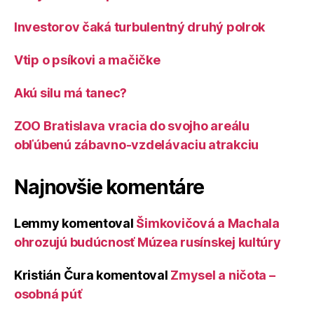
Investorov čaká turbulentný druhý polrok
Vtip o psíkovi a mačičke
Akú silu má tanec?
ZOO Bratislava vracia do svojho areálu
obľúbenú zábavno-vzdelávaciu atrakciu
Najnovšie komentáre
Lemmy
komentoval
Šimkovičová a Machala
ohrozujú budúcnosť Múzea rusínskej kultúry
Kristián Čura
komentoval
Zmysel a ničota –
osobná púť