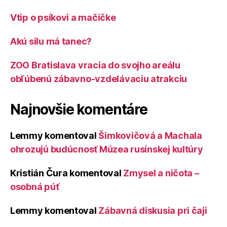
Vtip o psíkovi a mačičke
Akú silu má tanec?
ZOO Bratislava vracia do svojho areálu
obľúbenú zábavno-vzdelávaciu atrakciu
Najnovšie komentáre
Lemmy
komentoval
Šimkovičová a Machala
ohrozujú budúcnosť Múzea rusínskej kultúry
Kristián Čura
komentoval
Zmysel a ničota –
osobná púť
Lemmy
komentoval
Zábavná diskusia pri čaji