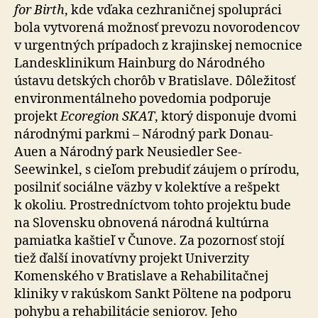
for Birth
, kde vďaka cez­hra­nič­nej spolu­práci
bola vytvorená možnosť prevozu novo­ro­den­cov
v urgentných prípadoch z krajinskej nemocnice
Landesklinikum Hainburg do Národného
ústavu detských chorôb v Bratislave. Dôležitosť
en­vi­ron­men­tál­neho po­ve­do­mia podporuje
projekt
Ecoregion SKAT
, ktorý disponuje dvomi
národnými parkmi – Národný park Donau-
Auen a Národný park Neusiedler See-
Seewinkel, s cieľom prebudiť záujem o prírodu,
posilniť sociálne väzby v kolektíve a rešpekt
k okoliu. Prostredníctvom tohto projektu bude
na Slovensku obnovená národná kultúrna
pamiatka kaštieľ v Čunove. Za po­zor­nosť stojí
tiež ďalší inovatívny projekt Univerzity
Komenského v Bratislave a Rehabilitačnej
kliniky v rakúskom Sankt Pöltene na podporu
pohybu a rehabilitácie seniorov. Jeho