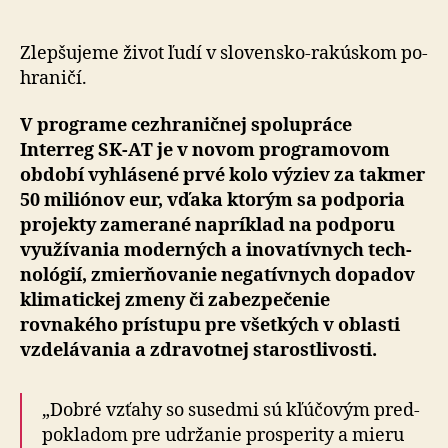
miliónov
na
podporu
Zlepšujeme život ľudí v slo­ven­sko-ra­kús­kom po­
cezhraničnej
hra­ni­čí.
spolupráce
V programe cez­hra­nič­nej spolu­práce
Interreg SK-AT je v novom programovom
období vyhlásené prvé kolo výziev za takmer
50 miliónov eur, vďaka ktorým sa podporia
projekty zamerané napríklad na pod­po­ru
využívania moderných a ino­va­tív­nych tech­
no­ló­gií, zmier­ňo­vanie negatívnych dopadov
klimatickej zmeny či za­bez­pe­če­nie
rovnakého prístupu pre všetkých v oblasti
vzdelávania a zdravotnej starostlivosti.
„Dobré vzťahy so susedmi sú kľúčovým pred­
pokla­dom pre udržanie prosperity a mieru