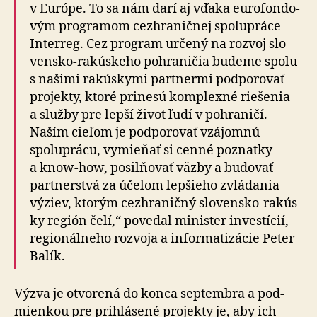
v Európe. To sa nám darí aj vďaka euro­fon­do­
vým programom cez­hra­nič­nej spolu­práce
Interreg. Cez program určený na rozvoj slo­
ven­sko-ra­kús­keho po­hra­ni­čia budeme spolu
s našimi rakúskymi partnermi podporovať
projekty, ktoré prinesú komplexné riešenia
a služby pre lepší život ľudí v pohraničí.
Naším cieľom je podporovať vzájomnú
spoluprácu, vymieňať si cenné poznatky
a know-how, posilňovať väzby a budovať
partnerstvá za účelom lepšieho zvládania
výziev, ktorým cez­hra­ničný slo­ven­sko-ra­kús­
ky región čelí,“ povedal minister investícií,
re­gio­nál­neho roz­voja a in­for­ma­ti­zácie Peter
Balík.
Výzva je otvorená do konca septembra a pod­
mienkou pre pri­hlá­sené projekty je, aby ich