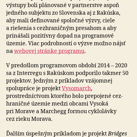
výstupy boli plánované v partnerstve aspoň
jedného subjektu zo Slo­ven­ska aj z Ra­kús­ka,
aby mali definované spoločné výzvy, ciele
a riešenia s cez­hra­ničným presahom a aby
prinášali pozitívny dopad na programové
územie. Viac pod­rob­ností o výzve možno nájsť
na
webovej stránke programu
.
V predošlom programovom období 2014 – 2020
sa z Interregu s Rakúskom podporilo takmer 50
projektov. Jedným z príkladov vzájomnej
spolupráce je projekt
Vysomarch
,
prostredníctvom ktorého bolo prepojené cez­
hra­nič­né územie medzi obcami Vysoká
pri Morave a Marchegg formou cyklo­lávky
cez rieku Morava.
Ďalším úspešným príkladom je projekt
Bridges