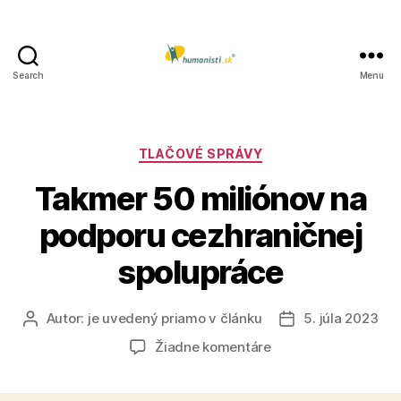
Search
Menu
Humanisti.sk
Kategórie
TLAČOVÉ SPRÁVY
Takmer 50 miliónov na
podporu cezhraničnej
spolupráce
Autor:
je uvedený priamo v článku
5. júla 2023
Autor
Dátum
článku
článku
na
Žiadne komentáre
Takmer
50