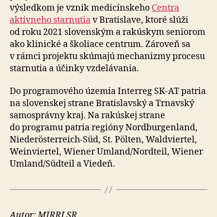
výsledkom je vznik medicínskeho
Centra
aktívneho starnutia
v Bratislave, ktoré slúži
od roku 2021 slovenským a rakúskym seniorom
ako klinické a školiace centrum. Zároveň sa
v rámci projektu skúmajú mechanizmy procesu
starnutia a účinky vzdelávania.
Do programového územia Interreg SK-AT patria
na slo­ven­skej strane Bratislavský a Trnavský
samo­správny kraj. Na rakúskej strane
do programu patria regióny Nordburgenland,
Niederösterreich-Süd, St. Pölten, Waldviertel,
Weinviertel, Wiener Umland/Nordteil, Wiener
Umland/Südteil a Viedeň.
Autor: MIRRI SR.