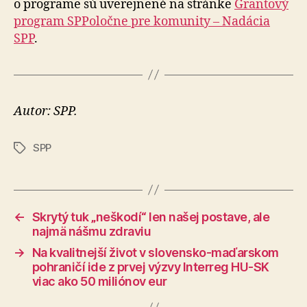
o programe sú uverejnené na stránke
Grantový
program SPPoločne pre komunity – Nadácia
SPP
.
Autor: SPP.
SPP
Značky
←
Skrytý tuk „neškodí“ len našej postave, ale
najmä nášmu zdraviu
→
Na kvalitnejší život v slovensko-maďarskom
pohraničí ide z prvej výzvy Interreg HU-SK
viac ako 50 miliónov eur