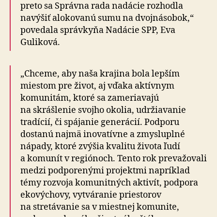
preto sa Správna rada nadácie rozhodla
navýšiť alokovanú sumu na dvoj­ná­so­bok,“
povedala správkyňa Nadácie SPP, Eva
Guliková.
„Chceme, aby naša krajina bola lepším
miestom pre život, aj vďaka aktívnym
komunitám, ktoré sa zameriavajú
na skrášlenie svojho okolia, udržiavanie
tradícií, či spájanie generácií. Podporu
dostanú najmä inovatívne a zmysluplné
nápady, ktoré zvýšia kvalitu života ľudí
a komunít v regiónoch. Tento rok prevažovali
medzi podporenými projektmi napríklad
témy rozvoja komunitných aktivít, podpora
ekovýchovy, vytváranie priestorov
na stretávanie sa v miestnej komunite,