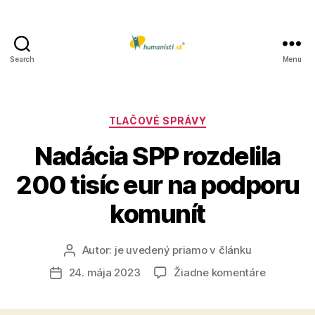
Search
Menu
Humanisti.sk
Kategórie
TLAČOVÉ SPRÁVY
Nadácia SPP rozdelila
200 tisíc eur na podporu
komunít
Autor:
je uvedený priamo v článku
Autor
článku
na
24. mája 2023
Žiadne komentáre
Dátum
Nadácia
článku
SPP