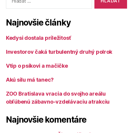
Najnovšie články
Kedysi dostala príležitosť
Investorov čaká turbulentný druhý polrok
Vtip o psíkovi a mačičke
Akú silu má tanec?
ZOO Bratislava vracia do svojho areálu
obľúbenú zábavno-vzdelávaciu atrakciu
Najnovšie komentáre