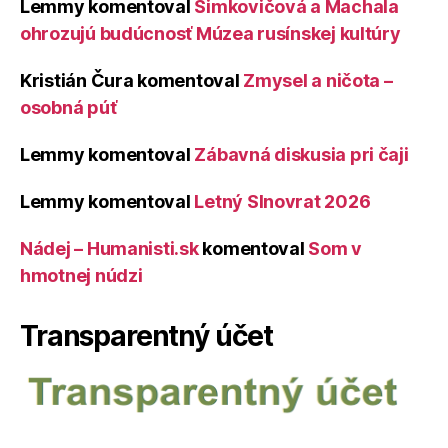
Lemmy
komentoval
Šimkovičová a Machala
ohrozujú budúcnosť Múzea rusínskej kultúry
Kristián Čura
komentoval
Zmysel a ničota –
osobná púť
Lemmy
komentoval
Zábavná diskusia pri čaji
Lemmy
komentoval
Letný Slnovrat 2026
Nádej – Humanisti.sk
komentoval
Som v
hmotnej núdzi
Transparentný účet