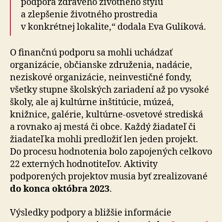
podpora zdravého životného štýlu
a zlepšenie životného prostredia
v konkrétnej lokalite,“ dodala Eva Guliková.
O finančnú podporu sa mohli uchádzať
organizácie, občianske združenia, nadácie,
neziskové organizácie, neinvestičné fondy,
všetky stupne školských zariadení až po vysoké
školy, ale aj kultúrne inštitúcie, múzeá,
knižnice, galérie, kultúrne-osvetové strediská
a rovnako aj mestá či obce. Každý žiadateľ či
žiadateľka mohli predložiť len jeden projekt.
Do procesu hodnotenia bolo zapojených celkovo
22 externých hodnotiteľov. Aktivity
podporených projektov musia byť zrealizované
do konca októbra 2023
.
Výsledky podpory a bližšie informácie