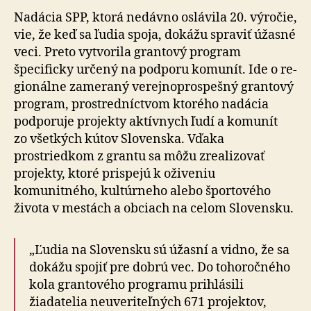
Nadácia SPP, ktorá nedávno oslávila 20. výročie,
vie, že keď sa ľudia spoja, dokážu spraviť úžasné
veci. Preto vytvorila grantový program
špecificky určený na podporu komunít. Ide o re­
gio­nálne zameraný verejno­prospešný grantový
program, prostredníctvom ktorého nadácia
podporuje projekty aktívnych ľudí a komunít
zo všetkých kútov Slovenska. Vďaka
prostriedkom z grantu sa môžu zrealizovať
projekty, ktoré prispejú k oživeniu
komunitného, kultúrneho alebo športového
života v mestách a obciach na celom Slovensku.
„Ľudia na Slovensku sú úžasní a vidno, že sa
dokážu spojiť pre dobrú vec. Do toho­ročného
kola grantového programu prihlásili
žiadatelia neuveriteľných 671 projektov,