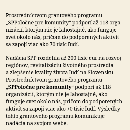
rozdelila
200
tisíc
Prostredníctvom grantového programu
eur
„SPPoločne pre komunity“ podporí až 118 or­ga­
na
ni­zá­cií, ktorým nie je ľaho­stajné, ako funguje
podporu
svet okolo nás, pričom do pod­po­re­ných aktivít
komunít
sa zapojí viac ako 70 tisíc ľudí.
Nadácia SPP rozdelila až 200 tisíc eur na rozvoj
regiónov, re­vi­ta­li­zá­ciu životného prostredia
a zlep­šenie kvality života ľudí na Slovensku.
Prostredníctvom grantového programu
„
SPPoločne pre komunity
“ podporí až 118
organizácií, ktorým nie je ľahostajné, ako
funguje svet okolo nás, pričom do pod­po­re­ných
aktivít sa zapojí viac ako 70 tisíc ľudí. Výsledky
tohto grantového programu komunikuje
nadácia na svojom webe.