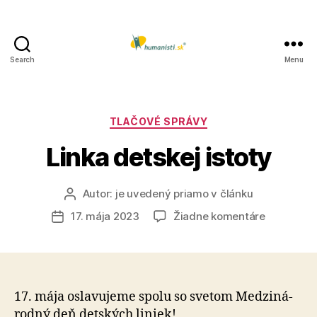
Search
Menu
Humanisti.sk
Kategórie
TLAČOVÉ SPRÁVY
Linka detskej istoty
Autor:
je uvedený priamo v článku
Autor
článku
na
17. mája 2023
Žiadne komentáre
Dátum
Linka
článku
detskej
istoty
17. mája oslavujeme spolu so svetom Medzi­ná­
rod­ný deň detských liniek!