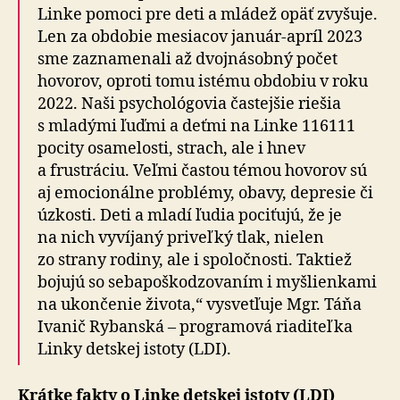
Linke pomoci pre deti a mládež opäť zvyšuje.
Len za obdobie mesiacov január-apríl 2023
sme zaznamenali až dvoj­ná­sob­ný počet
hovorov, oproti tomu istému obdobiu v roku
2022. Naši psy­cho­ló­go­via častejšie riešia
s mladými ľuďmi a deťmi na Linke 116111
pocity osamelosti, strach, ale i hnev
a frustráciu. Veľmi častou témou hovorov sú
aj emo­cio­nál­ne problémy, obavy, depresie či
úzkosti. Deti a mladí ľudia pociťujú, že je
na nich vyvíjaný priveľký tlak, nielen
zo strany rodiny, ale i spoločnosti. Taktiež
bojujú so seba­poško­dzo­va­ním i myšlienkami
na ukon­če­nie života,“ vysvetľuje Mgr. Táňa
Ivanič Rybanská – programová riaditeľka
Linky detskej istoty (LDI).
Krátke fakty o Linke detskej istoty (LDI)