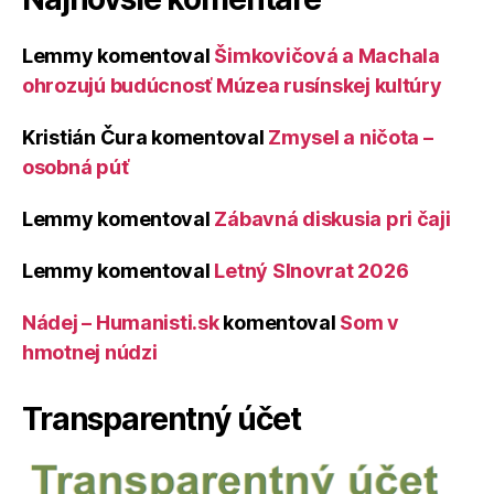
Lemmy
komentoval
Šimkovičová a Machala
ohrozujú budúcnosť Múzea rusínskej kultúry
Kristián Čura
komentoval
Zmysel a ničota –
osobná púť
Lemmy
komentoval
Zábavná diskusia pri čaji
Lemmy
komentoval
Letný Slnovrat 2026
Nádej – Humanisti.sk
komentoval
Som v
hmotnej núdzi
Transparentný účet