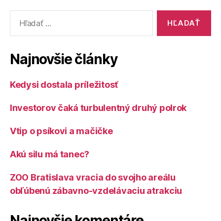
Vyhľadať:
Najnovšie články
Kedysi dostala príležitosť
Investorov čaká turbulentný druhý polrok
Vtip o psíkovi a mačičke
Akú silu má tanec?
ZOO Bratislava vracia do svojho areálu
obľúbenú zábavno-vzdelávaciu atrakciu
Najnovšie komentáre