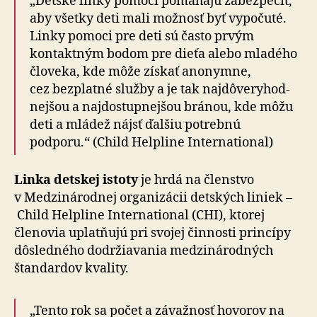
„Detské linky pomoci pomáhajú zabezpečiť,
aby všetky deti mali možnosť byť vypočuté.
Linky pomoci pre deti sú často prvým
kontaktným bodom pre dieťa alebo mladého
človeka, kde môže získať anonymne,
cez bezplatné služby a je tak naj­dô­ve­ry­hod­
nej­šou a naj­dostup­nej­šou bránou, kde môžu
deti a mládež nájsť ďalšiu potrebnú
podporu.“ (Child Helpline International)
Linka detskej istoty
je hrdá na členstvo
v Medzi­ná­rod­nej or­ga­ni­zá­cii detských liniek –
Child Helpline International (CHI), ktorej
členovia uplatňujú pri svojej činnosti princípy
dô­sled­ného dodržiavania medzi­národných
štandardov kvality.
„Tento rok sa počet a závažnosť hovorov na