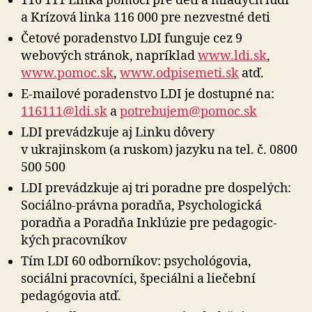
116 111 Linka pomoci pre deti a mladých ľudí
a Krízová linka 116 000 pre nezvestné deti
Četové poradenstvo LDI funguje cez 9
webových stránok, napríklad
www.ldi.sk
,
www.pomoc.sk
,
www.odpisemeti.sk
atď.
E-mailové poradenstvo LDI je dostupné na:
116111@ldi.sk
a
potrebujem@pomoc.sk
LDI prevádzkuje aj Linku dôvery
v ukrajinskom (a ruskom) jazyku na tel. č. 0800
500 500
LDI prevádzkuje aj tri poradne pre dospelých:
Sociálno-právna poradňa, Psychologická
poradňa a Po­rad­ňa In­klú­zie pre pe­da­go­gic­
kých pracovníkov
Tím LDI 60 odborníkov: psychológovia,
sociálni pracovníci, špeciálni a liečební
pedagógovia atď.