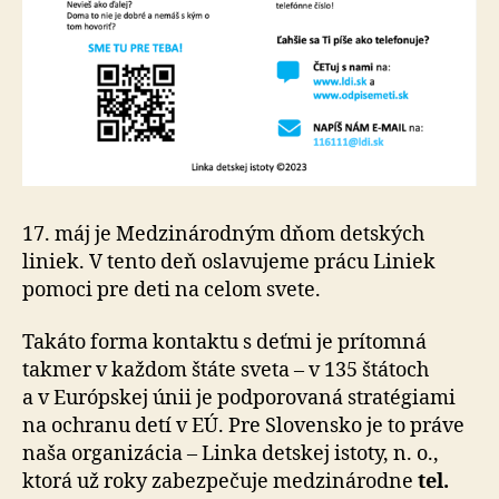
17. máj je Medzinárodným dňom detských
liniek. V tento deň oslavujeme prácu Liniek
pomoci pre deti na celom svete.
Takáto forma kontaktu s deťmi je prítomná
takmer v každom štáte sveta – v 135 štátoch
a v Európskej únii je pod­po­ro­va­ná stra­té­giami
na ochranu detí v EÚ. Pre Slo­vensko je to práve
naša organizácia – Linka detskej istoty, n. o.,
ktorá už roky zabezpečuje medzi­ná­rod­ne
tel.