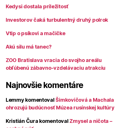
Kedysi dostala príležitosť
Investorov čaká turbulentný druhý polrok
Vtip o psíkovi a mačičke
Akú silu má tanec?
ZOO Bratislava vracia do svojho areálu
obľúbenú zábavno-vzdelávaciu atrakciu
Najnovšie komentáre
Lemmy
komentoval
Šimkovičová a Machala
ohrozujú budúcnosť Múzea rusínskej kultúry
Kristián Čura
komentoval
Zmysel a ničota –