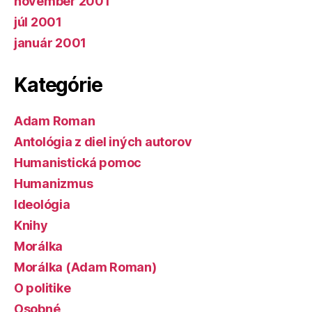
november 2001
júl 2001
január 2001
Kategórie
Adam Roman
Antológia z diel iných autorov
Humanistická pomoc
Humanizmus
Ideológia
Knihy
Morálka
Morálka (Adam Roman)
O politike
Osobné