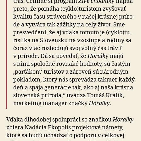
trás. Ce­ní­me si pro­gram
Živé chod­níky
naj­mä
preto, že po­má­ha (cyklo)­tu­ristom zvy­šovať
kva­li­tu času strá­ve­né­ho v na­šej krásnej prí­ro­
de a vy­tvá­ra tak zá­žit­ky na celý ži­vot. Sme
pre­sved­če­ní, že aj vďa­ka to­mu­to je (cyklo)­tu­
risti­ka na Slo­vensku na vzostupe a ro­di­ny sa
čo­raz viac roz­ho­du­jú svoj voľný čas tráviť
v prí­ro­de. Dá sa po­ve­dať, že
Ho­ral­ky
majú
s nimi spo­loč­né rov­na­ké hod­no­ty, sú čas­tým
‚par­ťá­kom‘ tu­ristov a zá­ro­veň sú ná­rod­ným
po­kla­dom, ktorý nás spre­vá­dza tak­mer každý
deň a spája ge­ne­rá­cie tak, ako aj naša krásna
slo­venská prí­ro­da,“ uvá­dza Tomáš Králik,
marke­ting ma­na­ger značky
Horalky
.
Vďaka dlhodobej spolupráci so značkou
Horalky
zbiera Nadácia Ekopolis pro­jekto­vé ná­me­ty,
ktoré sa budú u­chá­dzať o pod­poru v cel­ko­vej