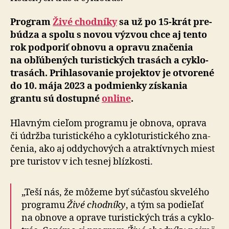
Program
Živé chodníky
sa už po 15-krát pre­
bú­dza a spolu s no­vou výzvou chce aj tento
rok pod­po­riť ob­no­vu a op­ra­vu zna­če­nia
na ob­ľú­be­ných tu­ristic­kých tra­sách a cyklo­
tra­sách. Pri­hla­so­va­nie pro­jektov je ot­vo­re­né
do 10. mája 2023 a pod­mienky získania
grantu sú do­stup­né
online
.
Hlavným cieľom programu je obnova, oprava
či údržba tu­ristic­kého a cy­klo­tu­ristic­ké­ho zna­
če­nia, ako aj od­dy­cho­vých a atrak­tívnych miest
pre tu­ristov v ich te­snej blízkosti.
„Teší nás, že môžeme byť sú­čas­ťou skve­lého
pro­gra­mu
Živé chod­níky
, a tým sa po­die­ľať
na ob­no­ve a op­ra­ve tu­ristic­kých trás a cyklo­