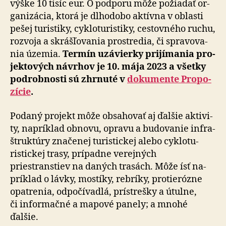
výške 10 tisíc eur. O pod­po­ru môže po­žia­dať or­
ga­ni­zá­cia, ktorá je dlho­dobo aktívna v oblasti
pešej tu­ristiky, cyklo­turistiky, cestov­ného ruchu,
roz­vo­ja a skrášľo­vania pro­stre­dia, či spra­vo­va­
nia ú­ze­mia.
Termín u­zá­vier­ky pri­jí­ma­nia pro­
jekto­vých návrhov je 10. mája 2023 a všetky
pod­rob­nosti sú zhrnu­té v
do­ku­men­te Pro­po­
zí­cie
.
Podaný projekt môže obsahovať aj ďalšie ak­ti­vi­
ty, na­prí­klad ob­no­vu, opra­vu a bu­do­va­nie infra­
štruk­túry zna­če­nej tu­ristic­kej ale­bo cyklo­tu­
ristic­kej trasy, prí­pad­ne ve­rej­ných
priestranstiev na da­ných trasách. Môže ísť na­
prí­klad o lávky, mostí­ky, rebrí­ky, proti­erózne
opatre­nia, od­po­čí­vadlá, prístrešky a útul­ne,
či infor­mač­né a ma­po­vé pa­ne­ly; a mno­hé
ďalšie.