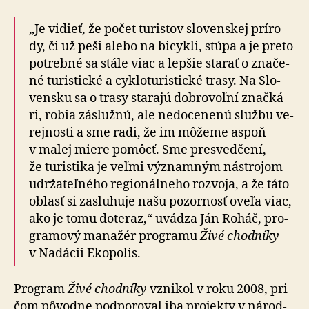
„Je vidieť, že počet turistov slo­venskej prí­ro­
dy, či už peši ale­bo na bi­cykli, stú­pa a je pre­to
potreb­né sa stále viac a lep­šie sta­rať o zna­če­
né tu­ristic­ké a cyklo­tu­ristic­ké trasy. Na Slo­
vensku sa o trasy sta­ra­jú dobro­voľní znač­ká­
ri, robia zásluž­nú, ale ne­do­ce­ne­nú služ­bu ve­
rej­nosti a sme radi, že im mô­že­me aspoň
v malej miere po­môcť. Sme pre­sved­če­ní,
že tu­risti­ka je veľmi vý­znam­ným nástro­jom
udrža­teľ­né­ho re­gio­nál­ne­ho roz­vo­ja, a že táto
oblasť si za­slu­hu­je našu po­zor­nosť oveľa viac,
ako je tomu do­te­raz,“ uvádza Ján Roháč, pro­
gra­mový ma­na­žér pro­gra­mu
Živé chod­níky
v Na­dá­cii Eko­po­lis.
Program
Živé chodníky
vznikol v roku 2008, pri­
čom pô­vod­ne pod­po­ro­val iba pro­jek­ty v ná­rod­