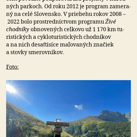
ných par­koch. Od roku 2012 je pro­gram za­me­ra­
ný na celé Slo­vensko. V prie­be­hu ro­kov 2008 –
2022 bolo pro­stred­níctvom pro­gra­mu
Živé
chod­níky
ob­no­ve­ných cel­ko­vo už 1 170 km tu­
ristic­kých a cy­klo­tu­ristic­kých chod­ní­kov
a na nich de­sať­ti­sí­ce ma­ľo­va­ných zna­čiek
a stov­ky sme­rov­ní­kov.
Foto: