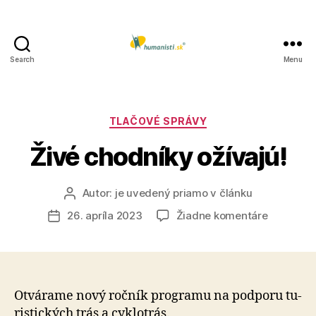
Search
Menu
Humanisti.sk
Kategórie
TLAČOVÉ SPRÁVY
Živé chodníky ožívajú!
Autor:
je uvedený priamo v článku
Autor
článku
na
26. apríla 2023
Žiadne komentáre
Dátum
Živé
článku
chodníky
ožívajú!
Otvárame nový ročník programu na pod­po­ru tu­
ristických trás a cy­klo­trás.