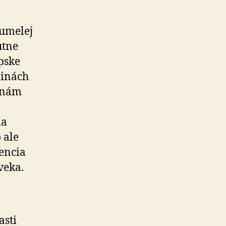
v
 umelej
utne
pske
jinách
enám
ia
 ale
encia
veka.
asti