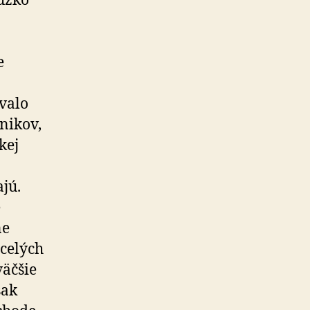
 úzko
e
ívalo
nikov,
kej
ajú.
e
ne
 celých
väčšie
šak