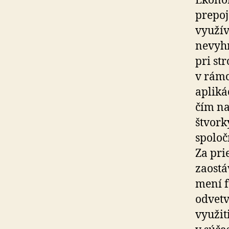
Ekonom
prepoj
využív
nevyhn
pri st
v rámc
apliká
čím na
štvork
spoloč
Za pri
zaostá
mení f
odvetv
využit