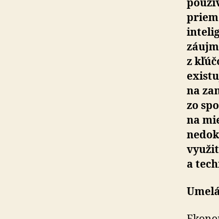
použív
prieme
inteli
záujmu
z kľúč
existu
na zam
zo spo
na mi
nedoká
využit
a tec
Umelá