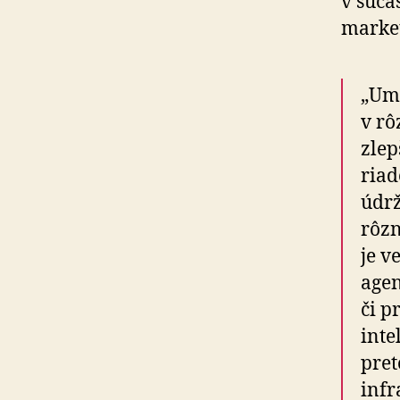
v súča
market
„Ume
v rô
zlep
riad
údrž
rôzn
je v
agen
či p
inte
pret
infr