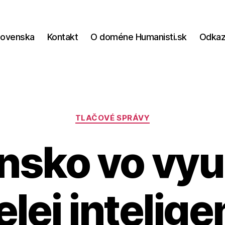
lovenska
Kontakt
O doméne Humanisti.sk
Odka
Kategórie
TLAČOVÉ SPRÁVY
nsko vo vyu
lej intelige