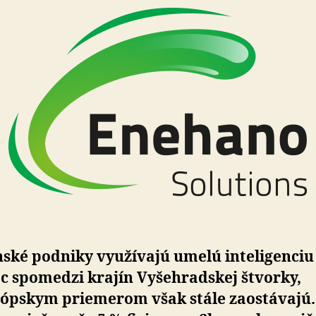
ské podniky využívajú umelú inteligenciu 
c spomedzi krajín Vyšehradskej štvorky,
rópskym priemerom však stále zaostávajú.