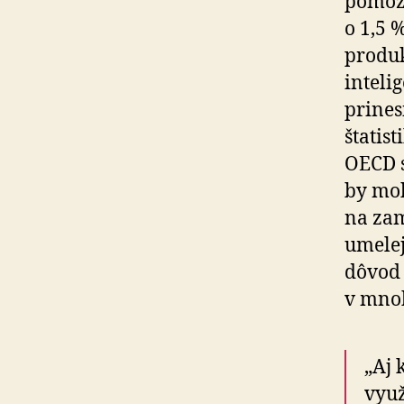
pomôžu
o 1,5 
produk
inteli
prines
štatis
OECD 
by moh
na zam
umelej
dôvod 
v mnoh
„Aj 
využ