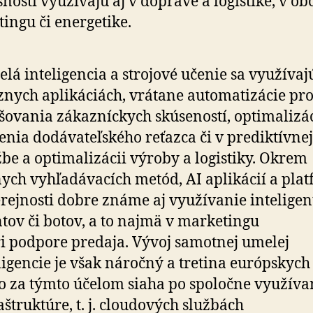
snosti využívajú aj v doprave a logistike, v ob
ingu či energetike.
lá inteligencia a strojové učenie sa využívaj
znych aplikáciách, vrátane automatizácie pro
šovania zákazníckych skúseností, optimalizá
enia dodávateľského reťazca či v prediktívnej
be a optimalizácii výroby a logistiky. Okrem
ych vyhľadávacích metód, AI aplikácií a pla
erejnosti dobre známe aj využívanie intelige
tov či botov, a to najmä v marketingu
ri podpore predaja. Vývoj samotnej umelej
ligencie je však náročný a tretina európskych
o za týmto účelom siaha po spoločne využíva
aštruktúre, t. j. cloudových službách