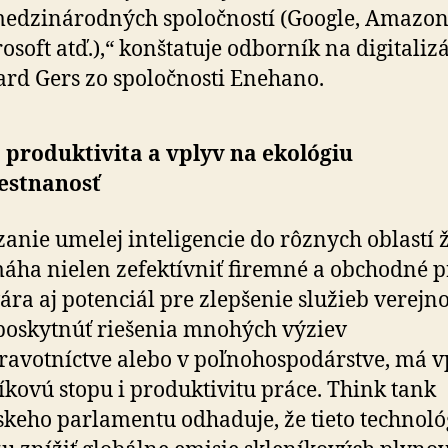
edzinárodných spoločností (Google, Amazon
osoft atď.),“ konštatuje odborník na digitaliz
rd Gers zo spoločnosti Enehano.
 produktivita a vplyv na ekológiu
estnanosť
anie umelej inteligencie do rôznych oblastí 
ha nielen zefektívniť firemné a obchodné p
vára aj potenciál pre zlepšenie služieb verejno
oskytnúť riešenia mnohých výziev
dravotníctve alebo v poľno­hospodárstve, má v
íkovú stopu i produktivitu práce. Think tank
keho parlamentu odhaduje, že tieto technoló