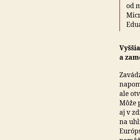
od m
Micr
Edua
Vyššia
a zam
Zavádz
napomá
ale ot
Môže p
aj v z
na uhl
Európs