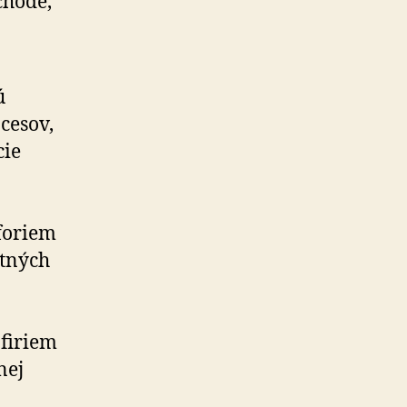
chode,
ú
cesov,
cie
tforiem
ntných
 firiem
nej