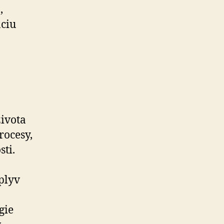
,
áciu
života
rocesy,
sti.
plyv
gie