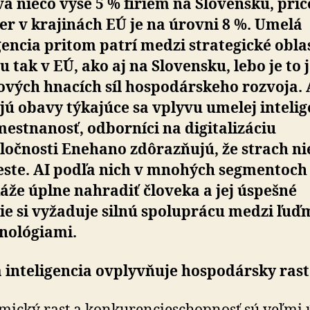
a niečo vyše 5 % firiem na Slovensku, pri
r v krajinách EÚ je na úrovni 8 %. Umelá
gencia pritom patrí medzi strategické obla
 tak v EÚ, ako aj na Slovensku, lebo je to 
ových hnacích síl hospodárskeho rozvoja. 
jú obavy týkajúce sa vplyvu umelej intelig
estnanosť, odborníci na digitalizáciu
ločnosti Enehano zdôrazňujú, že strach nie
este. AI podľa nich v mnohých segmentoch
že úplne nahradiť človeka a jej úspešné
ie si vyžaduje silnú spoluprácu medzi ľuď
hnológiami.
 inteligencia ovplyvňuje hospodársky rast