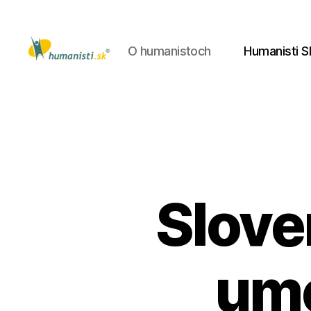
O humanistoch
Humanisti S
Humanisti.sk
Slove
ume