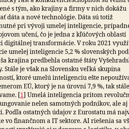
ický rast a konkurencie­schopnosť sú veľmi
ené s tým, ako krajiny a firmy v nich dokážu
ať dáta a nové technológie. Dáta sú totiž
utné pri vývoji umelej inteligencie, prípadn
rojovom učení, čo je jedna z kľúčových oblastí
i digitálnej transformácie. V roku 2021 využ
cie umelej inteligencie 5,2 % slovenských pod
ša krajina predbehla ostatné štáty Vyšehrads
y. Stále je však na Slovensku veľká skupina
ností, ktoré umelú inteligenciu ešte nepoužív
emerom EÚ, ktorý je na úrovni 7,9 %, tak stál
vame. [
1
] Umelá inteligencia pritom revoluč
ungovanie nelen samotných podnikov, ale aj
í. Podľa ostatných údajov z Eurostatu má naj
ie vo finančnom a IT sektore. AI riešenia sa v