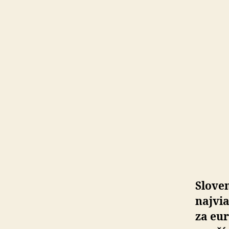
Sloven
najvia
za eu