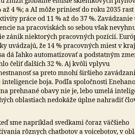
 znížiť globálne emisie skleníkových plyno
% až 4 %; a AI môže priniesť do roku 2035 rast
tivity práce od 11 % až do 37 %. Zavádzanie
gencie na pracoviskách so sebou však nevyhn
ie zánik niektorých pracovných pozícií. Euró
tiky uvádzajú, že 14 % pracovných miest v kra
sa dá ľahko automatizovať a podstatným zm
lo čeliť ďalších 32 %. Aj kvôli vplyvu
estnanosť sa preto mnohí širšieho zavádzan
 inteligencie boja. Podľa spoločnosti Enehano
na prehnané obavy nie je, lebo umelá intelig
ých oblastiach nedokáže úplne nahradiť člo
keď sme napríklad svedkami čoraz väčšieho
ívania rôznych chatbotov a voicebotov, v obl