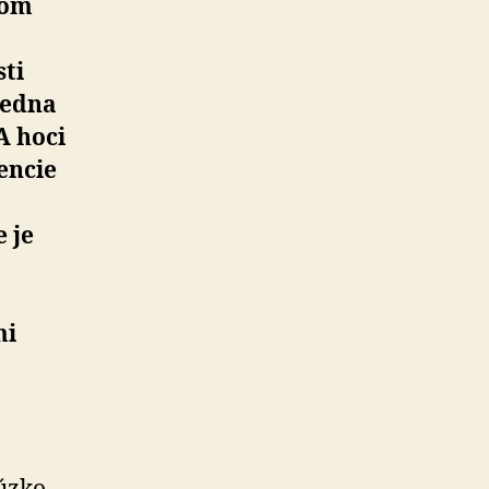
čom
sti
jedna
A hoci
encie
 je
mi