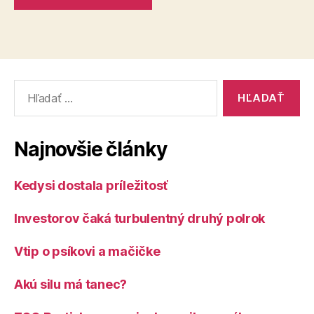
Vyhľadať:
Najnovšie články
Kedysi dostala príležitosť
Investorov čaká turbulentný druhý polrok
Vtip o psíkovi a mačičke
Akú silu má tanec?