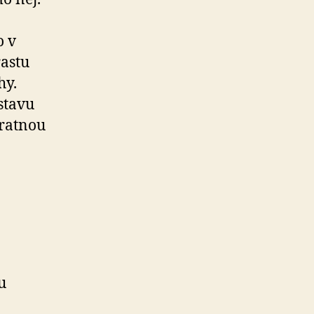
o v
astu
hy.
stavu
vratnou
u