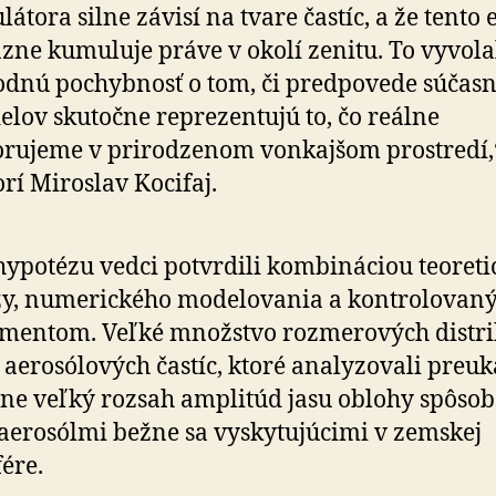
látora silne závisí na tvare častíc, a že tento 
zne kumuluje práve v okolí zenitu. To vyvola
dnú pochybnosť o tom, či predpovede súčas
lov skutočne reprezentujú to, čo reálne
rujeme v prirodzenom vonkajšom prostredí,
rí Miroslav Kocifaj.
hypotézu vedci potvrdili kombináciou teoreti
zy, numerického modelovania a kontrolovan
mentom. Veľké množstvo rozmerových distri
 aerosólových častíc, ktoré analyzovali preu
vne veľký rozsah amplitúd jasu oblohy spôso
aerosólmi bežne sa vyskytujúcimi v zemskej
ére.