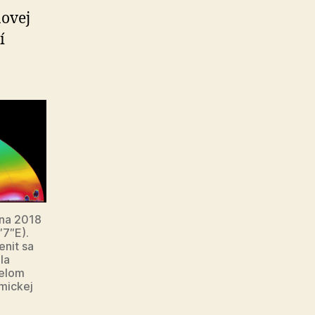
novej
í
úna 2018
′7″E).
enit sa
la
čelom
tmickej