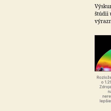
Výskum
štúdii
výrazn
Rozlože
o 1.2
Zdroje
n
nere
lepšie