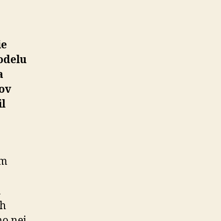
ie
odelu
a
jov
il
om
u
ch
o nej.