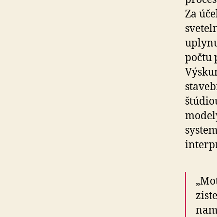
Za úče
svetel
uplynu
počtu 
Výskum
stavebn
štúdio
modely
system
interp
„Mot
zist
nam