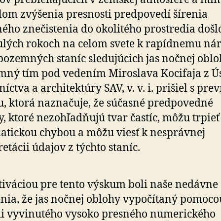
lom zvýšenia presnosti predpovedí šírenia
ného znečistenia do okolitého prostredia došl
lých rokoch na celom svete k rapídnemu nár
pozemných staníc sledujúcich jas nočnej oblo
ný tím pod vedením Miroslava Kocifaja z Ú
íctva a architektúry SAV, v. v. i. prišiel s pre
u, ktorá naznačuje, že súčasné predpovedné
, ktoré nezohľadňujú tvar častíc, môžu trpieť
atickou chybou a môžu viesť k nesprávnej
retácii údajov z týchto staníc.
iváciou pre tento výskum boli naše nedávne
enia, že jas nočnej oblohy vypočítaný pomoco
i vyvinutého vysoko presného numerického