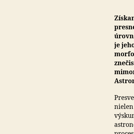
Získan
presn
úrovn
je jeh
morfol
znečis
mimor
Astro
Presve
nielen
výskum
astron
proces