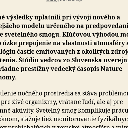
é výsledky uplatnili pri vývoji nového a
ejšieho modelu určeného na predpovedan
e svetelného smogu. Kľúčovou výhodou m
o úzke prepojenie na vlastnosti atmosféry 
ógiu častíc emitovaných z okolitých zdro
tenia. Štúdiu vedcov zo Slovenska uverejn
iadne prestížny vedecký časopis Nature
nomy.
tlenie nočného prostredia sa stáva problém
 pre živé organizmy, vrátane ľudí, ale aj pre
né aktivity. Svetelný smog komplikuje prác
ómom, sťažuje tiež monitorovanie fyzikálny
ov prebiehajúcich v zemskej atmosfére a mim