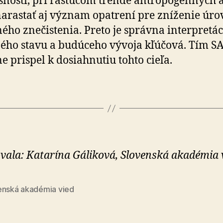
snosti, pri rastúcom trende antropogénnych ak
arastať aj význam opatrení pre zníženie úro
ného znečistenia. Preto je správna interpretác
ého stavu a budúceho vývoja kľúčová. Tím S
e prispel k dosiahnutiu tohto cieľa.
vala: Katarína Gáliková, Slovenská akadémia v
enská akadémia vied