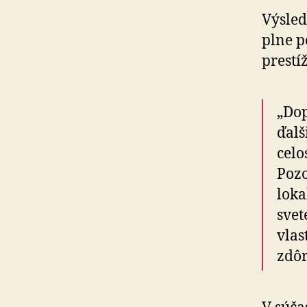
Výsled
plne p
prestí
„Dop
ďalš
celo
Pozo
loka
svet
vlas
zdôr