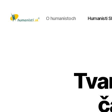
O humanistoch
Humanisti S
Humanisti.sk
Tva
č