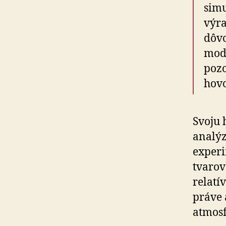
simu
výra
dôvo
mode
pozo
hovo
Svoju 
analý
experi
tvarov
relatí
práve 
atmosf