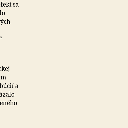
efekt sa
lo
ných
“
ckej
ým
búcií a
kázalo
beného