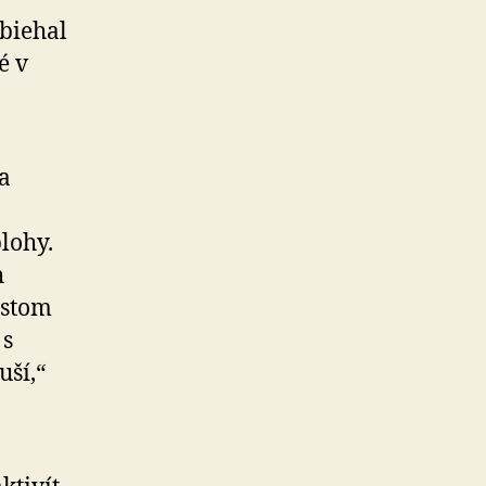
biehal
é v
a
lohy.
h
astom
 s
uší,“