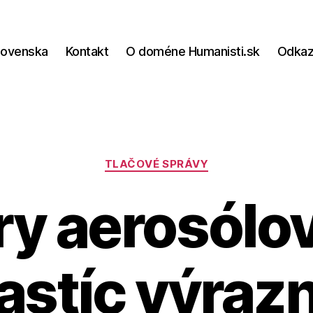
lovenska
Kontakt
O doméne Humanisti.sk
Odka
Kategórie
TLAČOVÉ SPRÁVY
ry aerosólo
astíc výraz