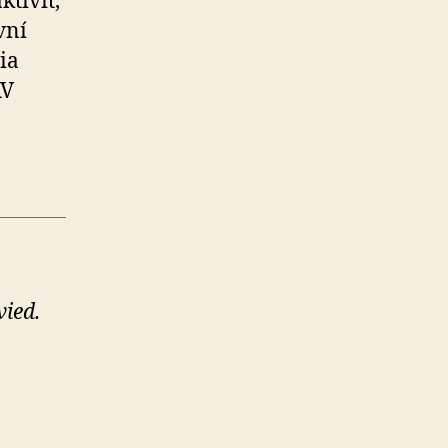
tivít,
vní
ia
AV
ied.