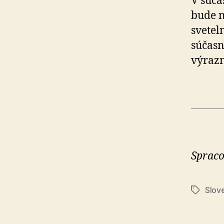
V súča
bude n
svetel
súčasn
výrazn
Spraco
Slov
Značky