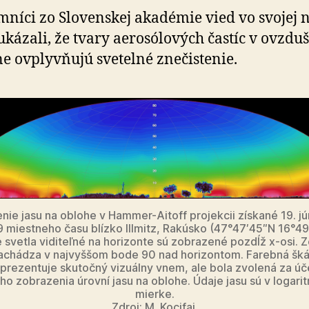
smog
níci zo Slovenskej akadémie vied vo svojej 
 ukázali, že tvary aerosólových častíc v ovzduš
e ovplyvňujú svetelné znečistenie.
nie jasu na oblohe v Hammer-Aitoff projekcii získané 19. j
9 miestneho času blízko Illmitz, Rakúsko (47°47′45″N 16°49
 svetla viditeľné na horizonte sú zobrazené pozdĺž x-osi. Z
achádza v najvyššom bode 90 nad horizontom. Farebná šká
prezentuje skutočný vizuálny vnem, ale bola zvolená za ú
ho zobrazenia úrovní jasu na oblohe. Údaje jasu sú v logari
mierke.
Zdroj:
M. Kocifaj.