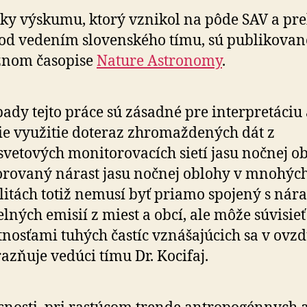
ky výskumu, ktorý vznikol na pôde SAV a pre
od vedením slovenského tímu, sú publikovan
žnom časopise
Nature Astronomy
.
ady tejto práce sú zásadné pre interpretáciu 
ie využitie doteraz zhromaždených dát z
svetových monitorovacích sietí jasu nočnej ob
rovaný nárast jasu nočnej oblohy v mnohýc
litách totiž nemusí byť priamo spojený s nár
elných emisií z miest a obcí, ale môže súvisieť
tnosťami tuhých častíc vznášajúcich sa v ovzd
azňuje vedúci tímu Dr. Kocifaj.