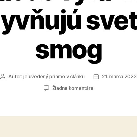
yvňujú sve
smog
Autor:
je uvedený priamo v článku
21. marca 2023
Autor
Dátum
článku
článku
na
Žiadne komentáre
Tvary
aerosólových
častíc
výrazne
ovplyvňujú
svetelný