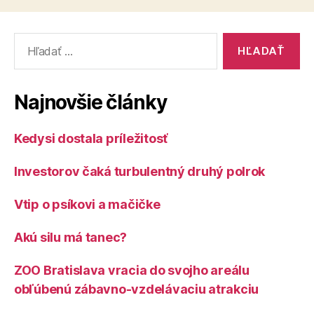
Vyhľadať:
Najnovšie články
Kedysi dostala príležitosť
Investorov čaká turbulentný druhý polrok
Vtip o psíkovi a mačičke
Akú silu má tanec?
ZOO Bratislava vracia do svojho areálu
obľúbenú zábavno-vzdelávaciu atrakciu