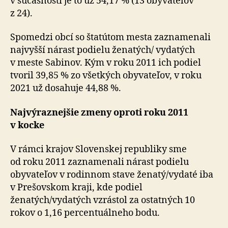
v súčasnosti je to už 54,17 % (13 obyvateľov
z 24).
Spomedzi obcí so štatútom mesta zaznamenali
najvyšší nárast podielu ženatých/ vydatých
v meste Sabinov. Kým v roku 2011 ich podiel
tvoril 39,85 % zo všetkých obyvateľov, v roku
2021 už dosahuje 44,88 %.
Najvýraznejšie zmeny oproti roku 2011
v kocke
V rámci krajov Slovenskej republiky sme
od roku 2011 zaznamenali nárast podielu
obyvateľov v rodinnom stave ženatý/vydaté iba
v Prešovskom kraji, kde podiel
ženatých/vydatých vzrástol za ostatných 10
rokov o 1,16 percentuálneho bodu.