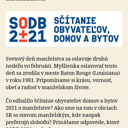
Svetový deň manželstva sa oslavuje druhú
nedeľu vo februári. Myšlienka oslavovať tento
deň sa zrodila v meste Baton Rouge (Louisiana)
v roku 1981. Pripomíname si krásu, vernosť,
obeť a radosť v manželskom živote.
Čo odhalilo Sčítanie obyvateľov domov a bytov
2021 o manželstve? Ako sme na tom v obciach
SR so stavom manželským, kde naopak
preferujú slobodu? Prinášame odpovede, ktoré