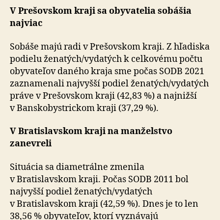
V Prešovskom kraji sa obyvatelia sobášia
najviac
Sobáše majú radi v Prešovskom kraji. Z hľadiska
podielu ženatých/vydatých k celkovému počtu
obyvateľov daného kraja sme počas SODB 2021
zaznamenali najvyšší podiel ženatých/vydatých
práve v Prešovskom kraji (42,83 %) a najnižší
v Banskobystrickom kraji (37,29 %).
V Bratislavskom kraji na manželstvo
zanevreli
Situácia sa diametrálne zmenila
v Bratislavskom kraji. Počas SODB 2011 bol
najvyšší podiel ženatých/vydatých
v Bratislavskom kraji (42,59 %). Dnes je to len
38,56 % obyvateľov, ktorí vyznávajú