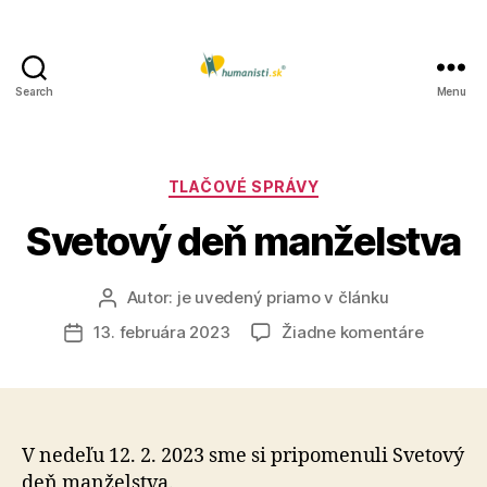
Search
Menu
Humanisti.sk
Kategórie
TLAČOVÉ SPRÁVY
Svetový deň manželstva
Autor:
je uvedený priamo v článku
Autor
článku
na
13. februára 2023
Žiadne komentáre
Dátum
Svetový
článku
deň
manžels
V nedeľu 12. 2. 2023 sme si pripomenuli Svetový
deň manželstva.