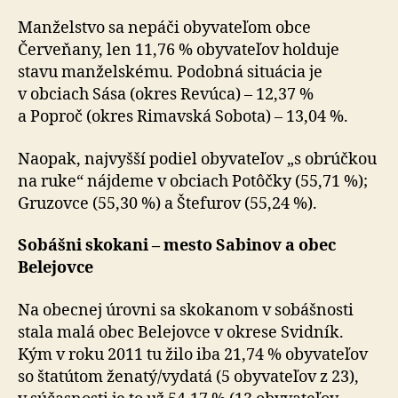
Manželstvo sa nepáči obyvateľom obce
Červeňany, len 11,76 % obyvateľov holduje
stavu manželskému. Podobná situácia je
v obciach Sása (okres Revúca) – 12,37 %
a Poproč (okres Rimavská Sobota) – 13,04 %.
Naopak, najvyšší podiel obyvateľov „s obrúčkou
na ruke“ nájdeme v obciach Potôčky (55,71 %);
Gruzovce (55,30 %) a Štefurov (55,24 %).
Sobášni skokani – mesto Sabinov a obec
Belejovce
Na obecnej úrovni sa skokanom v sobášnosti
stala malá obec Belejovce v okrese Svidník.
Kým v roku 2011 tu žilo iba 21,74 % obyvateľov
so štatútom ženatý/vydatá (5 obyvateľov z 23),