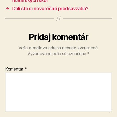
materských škôl
→
Dali ste si novoročné predsavzatia?
Pridaj komentár
Vaša e-mailová adresa nebude zverejnená.
Vyžadované polia sú označené
*
Komentár
*