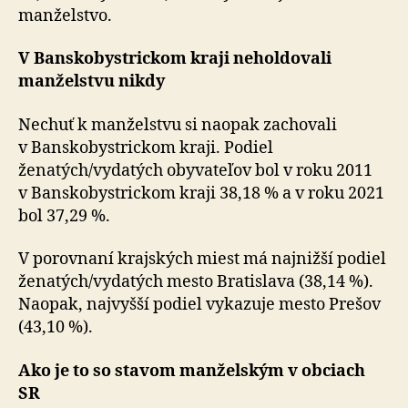
manželstvo.
V Banskobystrickom kraji neholdovali
manželstvu nikdy
Nechuť k manželstvu si naopak zachovali
v Banskobystrickom kraji. Podiel
ženatých/vydatých obyvateľov bol v roku 2011
v Banskobystrickom kraji 38,18 % a v roku 2021
bol 37,29 %.
V porovnaní krajských miest má najnižší podiel
ženatých/vydatých mesto Bratislava (38,14 %).
Naopak, najvyšší podiel vykazuje mesto Prešov
(43,10 %).
Ako je to so stavom manželským v obciach
SR