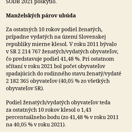
SODB 2021 poskytlo.
Manželských párov ubúda
Za ostatných 10 rokov podiel ženatých,
prípadne vydatých na území Slovenskej
republiky mierne klesol. V roku 2011 bývalo
v SR 2 214 767 ženatých/vydatých obyvateľov,
čo predstavuje podiel 41,48 %. Pri ostatnom
sčítaní v roku 2021 bol počet obyvateľov
spadajúcich do rodinného stavu ženatý/vydaté
2 182 365 obyvateľov (40,05 % zo všetkých
obyvateľov SR).
Podiel ženatých/vydatých obyvateľov teda
za ostatných 10 rokov klesol o 1,43
percentuálneho bodu (zo 41,48 % v roku 2011
na 40,05 % v roku 2021).