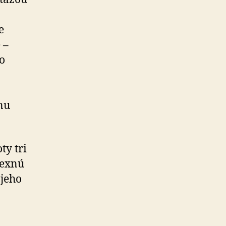
e
 –
o
nu
ty tri
lexnú
 jeho