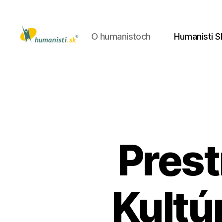
O humanistoch
Humanisti S
Humanisti.sk
Prest
Kultú