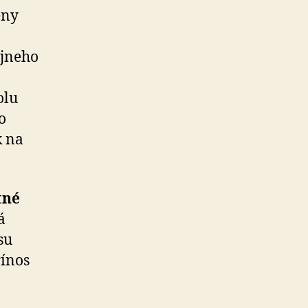
eny
ájneho
olu
o
k na
tné
á
su
ínos