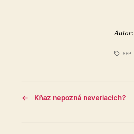
Autor:
SPP
Značky
←
Kňaz nepozná neveriacich?