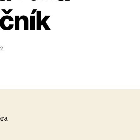
očník
22
bra