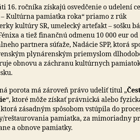
ti 16. ročníka získajú osvedčenie o udelení c
 – Kultúrna pamiatka roka“ priamo z rúk
erky kultúry SR, umelecký artefakt – sošku b
Fénixa a tiež finančnú odmenu 10 000 eur od
lneho partnera súťaže, Nadácie SPP, ktorá sp
ovenským plynárenským priemyslom dlhodob
uje obnovu a záchranu kultúrnych pamiato
sku.
á porota má zároveň právo udeliť titul „
Čes
ie
“, ktoré môže získať právnická alebo fyzick
 ktorá zásadným spôsobom vstúpila do proce
/reštaurovania pamiatka, za mimoriadny pr
ane a obnove pamiatky.