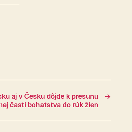
ku aj v Česku dôjde k presunu
→
j časti bohatstva do rúk žien