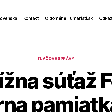
lovenska
Kontakt
O doméne Humanisti.sk
Odka
Kategórie
TLAČOVÉ SPRÁVY
ížna súťaž F
rna pamiatk