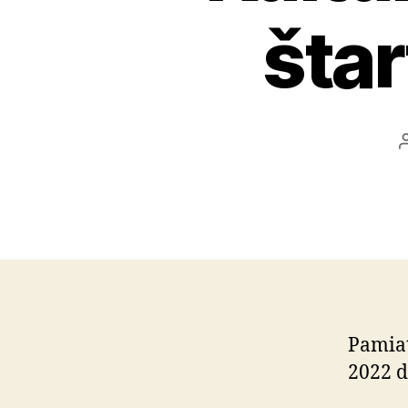
štar
Pamiat
2022 d