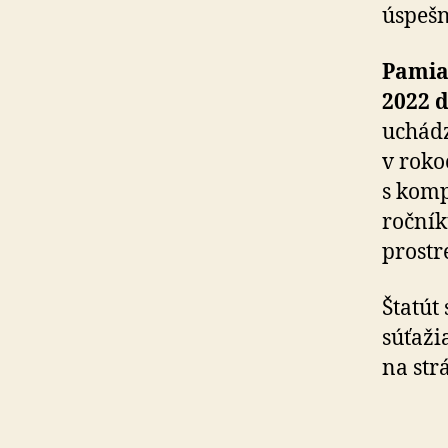
úspeš
Pamia
2022 d
uchádz
v roko
s komp
ročník
prostr
Štatút
súťaži
na st