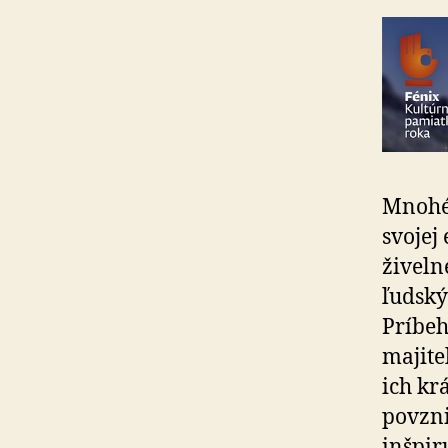
Mnohé 
svojej
živeln
ľudský
Príbeh
majite
ich kr
povzni
inšpir