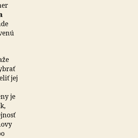
ner
a
ade
ovenú
aže
ybrať
iť jej
eny je
k,
jnosť
novy
po