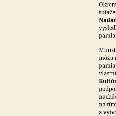
Okrem 
súťaže
Nadác
výsled
pamia
Minist
môžu n
pamiat
vlastn
Kultú
podpor
nachád
na tút
a vytv