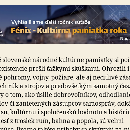
slovenské národné kultúrne pamiatky si po
 existencie prešli ťažkými skúškami. Ohrozili 
é pohromy, vojny, požiare, ale aj necitlivé zá
ch rúk a strojov a predovšetkým samotný čas
y o tom, ako úsilie dobrovoľníkov, odhodlani
ľov či zanietených zástupcov samospráv, dok
ásu, kultúrnu i spoločenskú hodnotu a históri
esť z trosiek ruín, bahna a popola, sú veľmi
ujúce. Presne takéto príbehy sa skrývajú za s