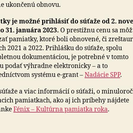
ne ukončenú obnovu.
tky je možné prihlásiť do súťaže od 2. no
o 31. januára 2023.
O prestížnu cenu sa mô
ať pamiatky, ktoré boli obnovené, či zreštau
ch 2021 a 2022. Prihlášku do súťaže, spolu
letnou dokumentáciou, je potrebné v tomto
u podať výhradne elektronicky – a to
edníctvom systému e-grant –
Nadácie SPP
.
 súťaže a viac informácií o súťaži, o minuloro
acich pamiatkach, ako aj ich príbehy nájdete
ránke
Fénix – Kultúrna pamiatka roka
.