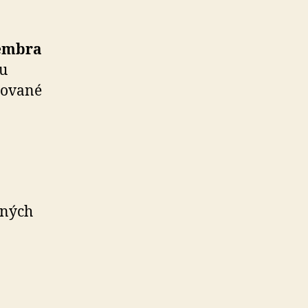
vembra
žu
rované
čných