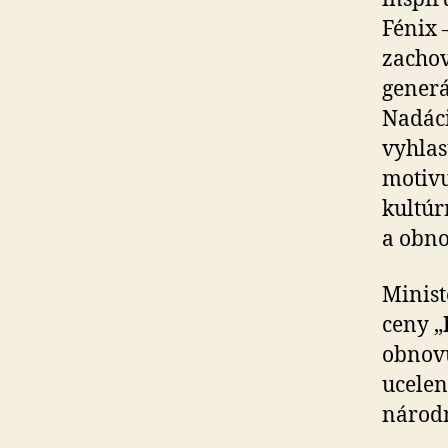
Fénix 
zachov
generá
Nadáci
vyhlas
motivu
kultúr
a obno
Minist
ceny „
obnovu
ucelen
národn