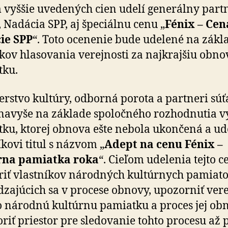
vyššie uvedených cien udelí generálny part
, Nadácia SPP, aj špeciálnu cenu „
Fénix – Cen
ie SPP
“. Toto ocenenie bude udelené na zákl
kov hlasovania verejnosti za najkrajšiu obn
tku.
erstvo kultúry, odborná porota a partneri súť
avyše na základe spoločného rozhodnutia v
ku, ktorej obnova ešte nebola ukončená a udel
íkovi titul s názvom „
Adept na cenu Fénix –
rna pamiatka roka
“. Cieľom udelenia tejto c
iť vlastníkov národných kultúrnych pamiato
zajúcich sa v procese obnovy, upozorniť vere
o národnú kultúrnu pamiatku a proces jej ob
oriť priestor pre sledovanie tohto procesu až 