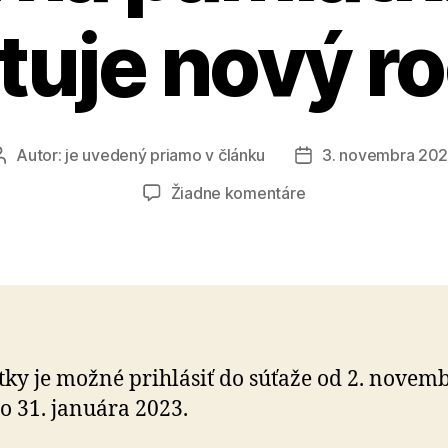
tuje nový r
Autor:
je uvedený priamo v článku
3. novembra 20
Autor
Dátum
článku
článku
na
Žiadne komentáre
Prestížna
súťaž
Fénix
–
Kultúrna
pamiatka
roka
ky je možné prihlásiť do súťaže od 2. novem
štartuje
o 31. januára 2023.
nový
ročník