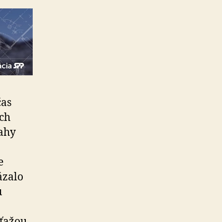
čas
ich
sahy
.
e
ázalo
u
úťažou