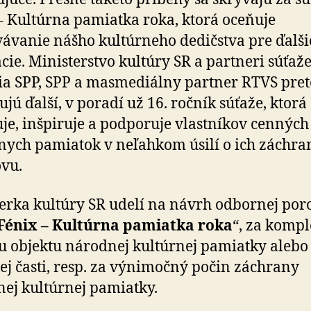
– Kultúrna pamiatka roka, ktorá oceňuje
ávanie nášho kultúrneho dedičstva pre ďalši
cie. Ministerstvo kultúry SR a partneri súťaže
a SPP, SPP a masmediálny partner RTVS pret
ujú ďalší, v poradí už 16. ročník súťaže, ktorá
je, inšpiruje a podporuje vlastníkov cenných
nych pamiatok v neľahkom úsilí o ich záchra
vu.
erka kultúry SR udelí na návrh odbornej poro
Fénix – Kultúrna pamiatka roka
“, za komp
 objektu národnej kultúrnej pamiatky alebo
ej časti, resp. za výnimočný počin záchrany
ej kultúrnej pamiatky.