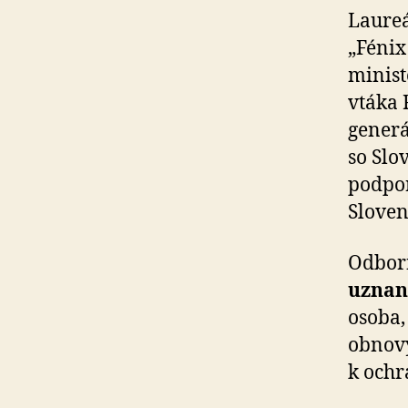
Laureá
„Fénix
minist
vtáka 
generá
so Sl
podpor
Sloven
Odborn
uznan
osoba,
obnovy
k ochr