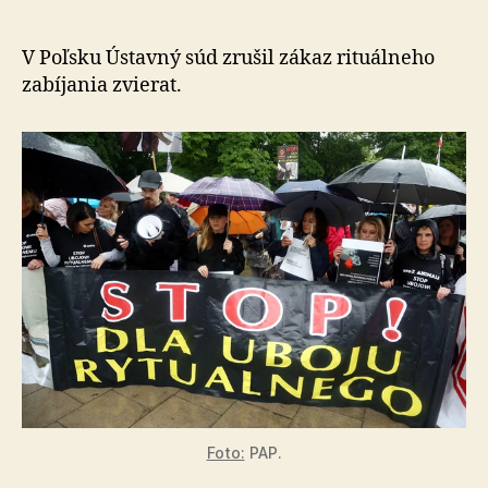
je
podľa
židov
V Poľsku Ústavný súd zrušil zákaz rituálneho
a
zabíjania zvierat.
moslimo
ľudským
právom
Foto:
PAP.