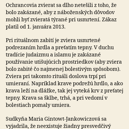
Ochrancovia zvierat sa dlho netešili z toho, že
bolo zakázané, aby z náboženských dôvodov
mohli byť zvieratá týrané pri usmrtení. Zákaz
platil od 1. januára 2013.
Pri rituálnom zabití je zviera usmrtené
podrezaním hrdla a preťatím tepny. V duchu
tradície judaizmu a islamu je zakázané
používanie utišujúcich prostriedkov (aby zviera
bolo zabité čo najmenej bolestivým spôsobom).
Zviera pri takomto rituáli doslova trpí pri
umieraní. Napríklad krave podrežú hrdlo, a ako
krava leží na dlážke, tak jej vyteká krv z preťatej
tepny. Krava sa šklbe, trhá, a pri vedomí v
bolestiach pomaly umiera.
Sudkyňa Maria Gintowt-Jankowiczová sa
vyjadrila, že neexistuje žiadny presvedčivý