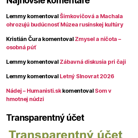
Najnovšie komentáre
Lemmy
komentoval
Šimkovičová a Machala
ohrozujú budúcnosť Múzea rusínskej kultúry
Kristián Čura
komentoval
Zmysel a ničota –
osobná púť
Lemmy
komentoval
Zábavná diskusia pri čaji
Lemmy
komentoval
Letný Slnovrat 2026
Nádej – Humanisti.sk
komentoval
Som v
hmotnej núdzi
Transparentný účet