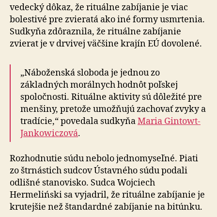
vedecký dôkaz, že rituálne zabíjanie je viac
bolestivé pre zvieratá ako iné formy usmrtenia.
Sudkyňa zdôraznila, že rituálne zabíjanie
zvierat je v drvivej väčšine krajín EÚ dovolené.
„Náboženská sloboda je jednou zo
základných morálnych hodnôt poľskej
spoločnosti. Rituálne aktivity sú dôležité pre
menšiny, pretože umožňujú zachovať zvyky a
tradície,“ povedala sudkyňa
Maria Gintowt-
Jankowiczová
.
Rozhodnutie súdu nebolo jednomyseľné. Piati
zo štrnástich sudcov Ústavného súdu podali
odlišné stanovisko. Sudca Wojciech
Hermeliński sa vyjadril, že rituálne zabíjanie je
krutejšie než štandardné zabíjanie na bitúnku.