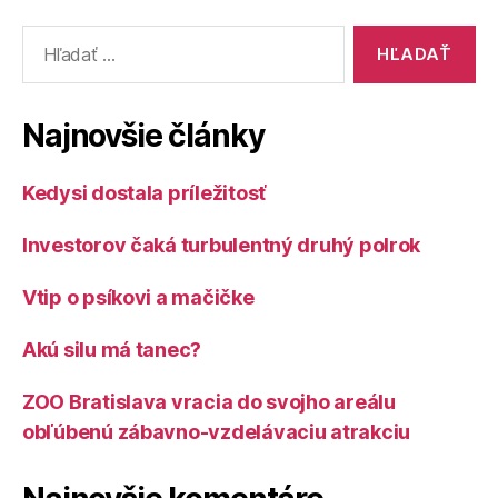
Vyhľadať:
Najnovšie články
Kedysi dostala príležitosť
Investorov čaká turbulentný druhý polrok
Vtip o psíkovi a mačičke
Akú silu má tanec?
ZOO Bratislava vracia do svojho areálu
obľúbenú zábavno-vzdelávaciu atrakciu