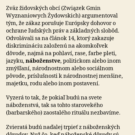
Zväz židovských obcí (Związek Gmin
Wyznaniowych Żydowskich) argumentoval
tým, že zákaz porušuje Európsky dohovor o
ochrane ľudských práv a základných slobôd.
Odvolávali sa na článok 14, ktorý zakazuje
diskrimináciu založenú na akomkoľvek
dôvode, najmä na pohlaví, rase, farbe pleti,
jazyku,
náboženstve
, politickom alebo inom
zmýšľaní, národnostnom alebo sociálnom
pôvode, príslušnosti k národnostnej menšine,
majetku, rodu alebo inom postavení.
Vyzerá to tak, že pokiaľ budú na svete
náboženstvá, tak sa tohto starovekého
(barbarského) zaostalého rituálu nezbavíme.
Zvieratá budú naďalej trpieť z náboženských
dôvodov. Nuž čo, keď náboženské dôvody sú