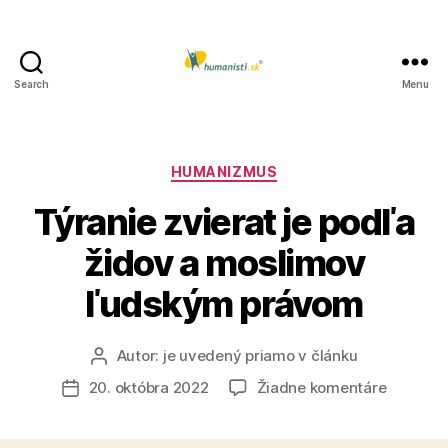
Search
Menu
Humanisti.sk
Kategórie
HUMANIZMUS
Týranie zvierat je podľa
židov a moslimov
ľudským právom
Autor:
je uvedený priamo v článku
Autor
článku
na
20. októbra 2022
Žiadne komentáre
Dátum
Týranie
článku
zvierat