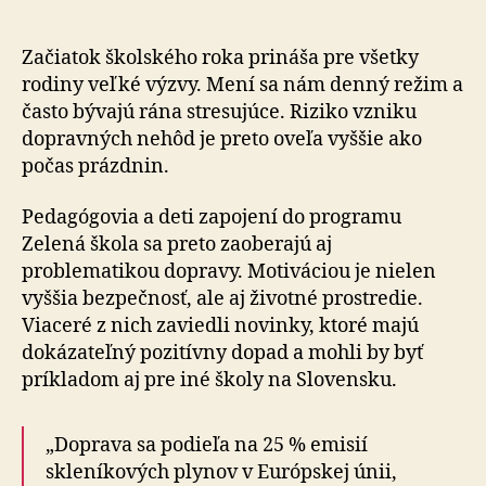
vymysle
ako
dostať
Začiatok školského roka prináša pre všetky
deti
rodiny veľké výzvy. Mení sa nám denný režim a
do
často bývajú rána stresujúce. Riziko vzniku
škôl
dopravných nehôd je preto oveľa vyššie ako
bezpeč
počas prázdnin.
aj
ekologi
Pedagógovia a deti zapojení do programu
Zelená škola sa preto zaoberajú aj
problematikou dopravy. Motiváciou je nielen
vyššia bezpečnosť, ale aj životné prostredie.
Viaceré z nich zaviedli novinky, ktoré majú
dokázateľný pozitívny dopad a mohli by byť
príkladom aj pre iné školy na Slovensku.
„Doprava sa podieľa na 25 % emisií
skleníkových plynov v Európskej únii,