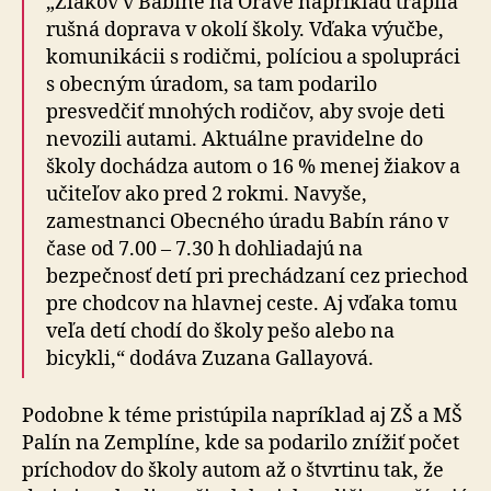
„Žiakov v Babíne na Orave napríklad trápila
rušná doprava v okolí školy. Vďaka výučbe,
komunikácii s rodičmi, políciou a spolupráci
s obecným úradom, sa tam podarilo
presvedčiť mnohých rodičov, aby svoje deti
nevozili autami. Aktuálne pravidelne do
školy dochádza autom o 16 % menej žiakov a
učiteľov ako pred 2 rokmi. Navyše,
zamestnanci Obecného úradu Babín ráno v
čase od 7.00 – 7.30 h dohliadajú na
bezpečnosť detí pri prechádzaní cez priechod
pre chodcov na hlavnej ceste. Aj vďaka tomu
veľa detí chodí do školy pešo alebo na
bicykli,“ dodáva Zuzana Gallayová.
Podobne k téme pristúpila napríklad aj ZŠ a MŠ
Palín na Zemplíne, kde sa podarilo znížiť počet
príchodov do školy autom až o štvrtinu tak, že