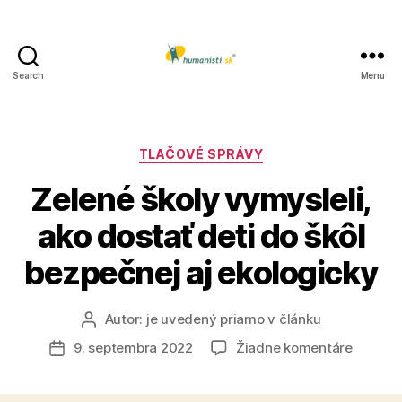
Search
Menu
Humanisti.sk
Kategórie
TLAČOVÉ SPRÁVY
Zelené školy vymysleli,
ako dostať deti do škôl
bezpečnej aj ekologicky
Autor:
je uvedený priamo v článku
Autor
článku
na
9. septembra 2022
Žiadne komentáre
Dátum
Zelené
článku
školy