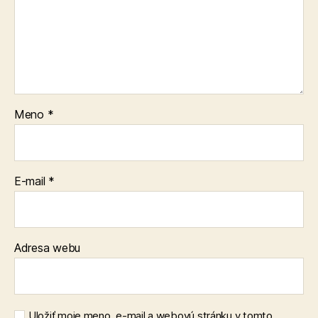
Meno
*
E-mail
*
Adresa webu
Uložiť moje meno, e-mail a webovú stránku v tomto