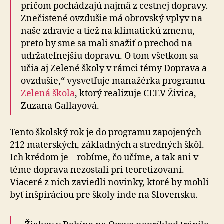
pričom pochádzajú najmä z cestnej dopravy.
Znečistené ovzdušie má obrovský vplyv na
naše zdravie a tiež na klimatickú zmenu,
preto by sme sa mali snažiť o prechod na
udržateľnejšiu dopravu. O tom všetkom sa
učia aj Zelené školy v rámci témy Doprava a
ovzdušie,“ vysvetľuje manažérka programu
Zelená škola
, ktorý realizuje CEEV Živica,
Zuzana Gallayová.
Tento školský rok je do programu zapojených
212 materských, základných a stredných škôl.
Ich krédom je – robíme, čo učíme, a tak ani v
téme doprava nezostali pri teoretizovaní.
Viaceré z nich zaviedli novinky, ktoré by mohli
byť inšpiráciou pre školy inde na Slovensku.