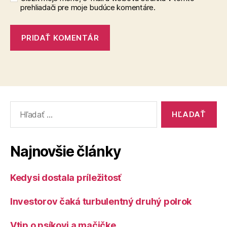
prehliadači pre moje budúce komentáre.
Vyhľadať:
Najnovšie články
Kedysi dostala príležitosť
Investorov čaká turbulentný druhý polrok
Vtip o psíkovi a mačičke