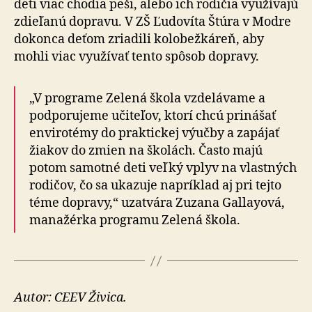
deti viac chodia peši, alebo ich rodičia využívajú
zdieľanú dopravu. V ZŠ Ľudovíta Štúra v Modre
dokonca deťom zriadili kolobežkáreň, aby
mohli viac využívať tento spôsob dopravy.
„V programe Zelená škola vzdelávame a
podporujeme učiteľov, ktorí chcú prinášať
envirotémy do praktickej výučby a zapájať
žiakov do zmien na školách. Často majú
potom samotné deti veľký vplyv na vlastných
rodičov, čo sa ukazuje napríklad aj pri tejto
téme dopravy,“ uzatvára Zuzana Gallayová,
manažérka programu Zelená škola.
Autor: CEEV Živica.