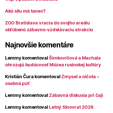
Akú silu má tanec?
ZOO Bratislava vracia do svojho areálu
obľúbenú zábavno-vzdelávaciu atrakciu
Najnovšie komentáre
Lemmy
komentoval
Šimkovičová a Machala
ohrozujú budúcnosť Múzea rusínskej kultúry
Kristián Čura
komentoval
Zmysel a ničota –
osobná púť
Lemmy
komentoval
Zábavná diskusia pri čaji
Lemmy
komentoval
Letný Slnovrat 2026