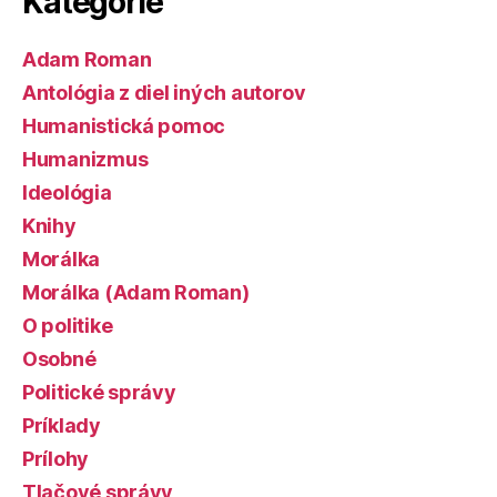
Kategórie
Adam Roman
Antológia z diel iných autorov
Humanistická pomoc
Humanizmus
Ideológia
Knihy
Morálka
Morálka (Adam Roman)
O politike
Osobné
Politické správy
Príklady
Prílohy
Tlačové správy