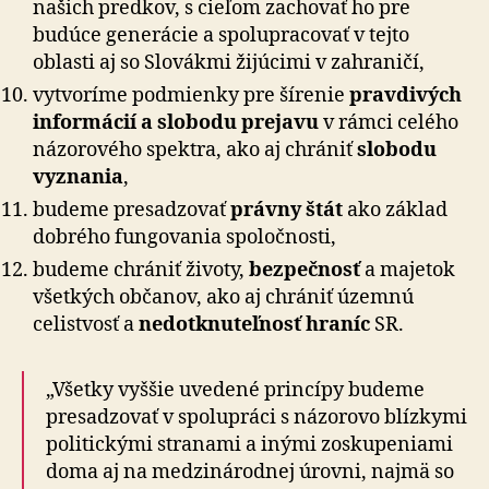
našich predkov, s cieľom zachovať ho pre
budúce generácie a spolupracovať v tejto
oblasti aj so Slovákmi žijúcimi v zahraničí,
vytvoríme podmienky pre šírenie
pravdivých
informácií a slobodu prejavu
v rámci celého
názorového spektra, ako aj chrániť
slobodu
vyznania
,
budeme presadzovať
právny štát
ako základ
dobrého fungovania spoločnosti,
budeme chrániť životy,
bezpečnosť
a majetok
všetkých občanov, ako aj chrániť územnú
celistvosť a
nedotknuteľnosť hraníc
SR.
„Všetky vyššie uvedené princípy budeme
presadzovať v spolupráci s názorovo blízkymi
politickými stranami a inými zoskupeniami
doma aj na medzinárodnej úrovni, najmä so