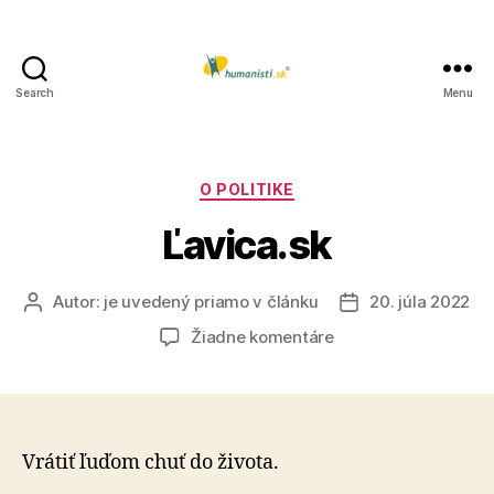
Search
Menu
Humanisti.sk
Kategórie
O POLITIKE
Ľavica.sk
Autor:
je uvedený priamo v článku
20. júla 2022
Autor
Dátum
článku
článku
na
Žiadne komentáre
Ľavica.sk
Vrátiť ľuďom chuť do života.