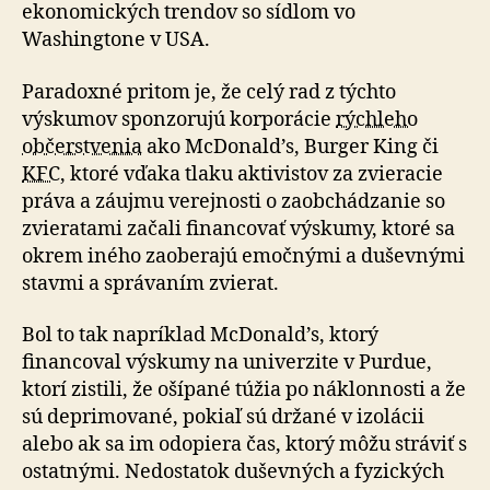
ekonomických trendov so sídlom vo
Washingtone v USA.
Paradoxné pritom je, že celý rad z týchto
výskumov sponzorujú korporácie
rýchleho
občerstvenia
ako McDonald’s, Burger King či
KFC
, ktoré vďaka tlaku aktivistov za zvieracie
práva a záujmu verejnosti o zaobchádzanie so
zvieratami začali financovať výskumy, ktoré sa
okrem iného zaoberajú emočnými a duševnými
stavmi a správaním zvierat.
Bol to tak napríklad McDonald’s, ktorý
financoval výskumy na univerzite v Purdue,
ktorí zistili, že ošípané túžia po náklonnosti a že
sú deprimované, pokiaľ sú držané v izolácii
alebo ak sa im odopiera čas, ktorý môžu stráviť s
ostatnými. Nedostatok duševných a fyzických