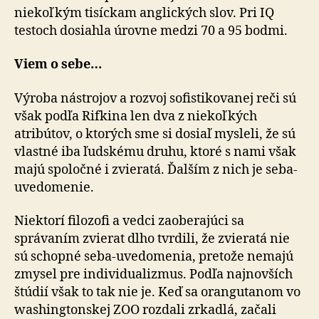
niekoľkým tisíckam anglických slov. Pri IQ
testoch dosiahla úrovne medzi 70 a 95 bodmi.
Viem o sebe…
Výroba nástrojov a rozvoj sofistikovanej reči sú
však podľa Rifkina len dva z niekoľkých
atribútov, o ktorých sme si dosiaľ mysleli, že sú
vlastné iba ľudskému druhu, ktoré s nami však
majú spoločné i zvieratá. Ďalším z nich je seba-
uvedomenie.
Niektorí filozofi a vedci zaoberajúci sa
správaním zvierat dlho tvrdili, že zvieratá nie
sú schopné seba-uvedomenia, pretože nemajú
zmysel pre individualizmus. Podľa najnovších
štúdií však to tak nie je. Keď sa orangutanom vo
washingtonskej ZOO rozdali zrkadlá, začali