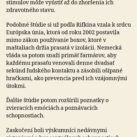
stimulov môže vyústiť až do zhoršenia ich
zdravotného stavu.
Podobné štúdie si už podľa Rifkina vzala k srdcu
Európska únia, ktorá od roku 2002 postavila
mimo zákon používanie boxov, ktoré v
maštaliach držia prasatá v izolácii. Nemecká
vláda sa potom snaží primäť farmárov, aby
každému prasaťu venovali denne dvadsať
sekúnd ľudského kontaktu a zásobili ošípané
hračkami, ako prevencia pred ich vzájomnými
útokmi.
Ďalšie štúdie potom rozšírili poznatky o
zvieracích emóciách a poznávacích
schopnostiach.
Zaskočení boli výskumníci nedávnymi