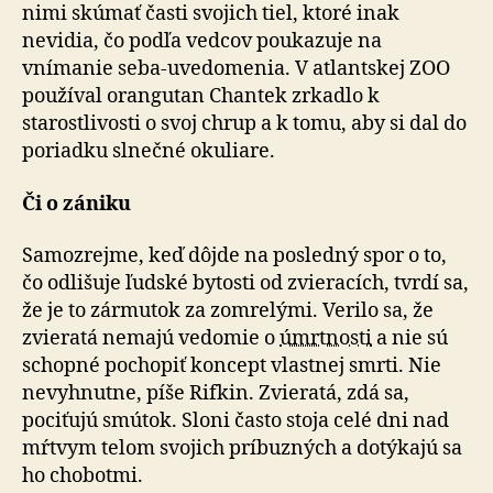
nimi skúmať časti svojich tiel, ktoré inak
nevidia, čo podľa vedcov poukazuje na
vnímanie seba-uvedomenia. V atlantskej ZOO
používal orangutan Chantek zrkadlo k
starostlivosti o svoj chrup a k tomu, aby si dal do
poriadku slnečné okuliare.
Či o zániku
Samozrejme, keď dôjde na posledný spor o to,
čo odlišuje ľudské bytosti od zvieracích, tvrdí sa,
že je to zármutok za zomrelými. Verilo sa, že
zvieratá nemajú vedomie o
úmrtnosti
a nie sú
schopné pochopiť koncept vlastnej smrti. Nie
nevyhnutne, píše Rifkin. Zvieratá, zdá sa,
pociťujú smútok. Sloni často stoja celé dni nad
mŕtvym telom svojich príbuzných a dotýkajú sa
ho chobotmi.