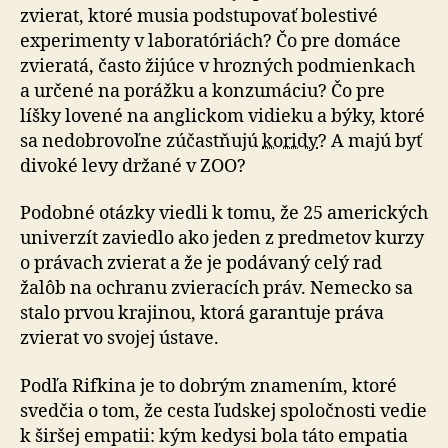
zvierat, ktoré musia podstupovať bolestivé
experimenty v laboratóriách? Čo pre domáce
zvieratá, často žijúce v hrozných podmienkach
a určené na porážku a konzumáciu? Čo pre
líšky lovené na anglickom vidieku a býky, ktoré
sa nedobrovoľne zúčastňujú
koridy
? A majú byť
divoké levy držané v ZOO?
Podobné otázky viedli k tomu, že 25 amerických
univerzít zaviedlo ako jeden z predmetov kurzy
o právach zvierat a že je podávaný celý rad
žalôb na ochranu zvieracích práv. Nemecko sa
stalo prvou krajinou, ktorá garantuje práva
zvierat vo svojej ústave.
Podľa Rifkina je to dobrým znamením, ktoré
svedčia o tom, že cesta ľudskej spoločnosti vedie
k širšej empatii: kým kedysi bola táto empatia