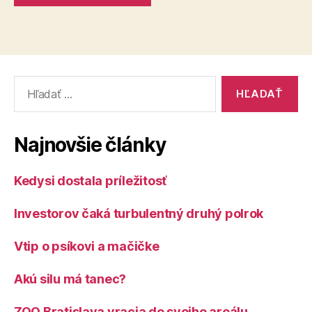
Vyhľadať:
Najnovšie články
Kedysi dostala príležitosť
Investorov čaká turbulentný druhý polrok
Vtip o psíkovi a mačičke
Akú silu má tanec?
ZOO Bratislava vracia do svojho areálu