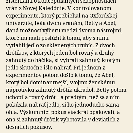
zisteniami o konceptuálnych schopnostiach
vrán z Novej Kaledónie. V kontrolovanom
experimente, ktorý prebiehal na Oxfordskej
univerzite, bola dvom vranám, Betty a Abel,
daná možnosť výberu medzi dvoma nástrojmi,
ktoré im mali poslúžiť k tomu, aby s nimi
vytiahli jedlo zo sklenených trubíc. Z dvoch
drôtikov, z ktorých jeden bol rovný a druhý
zahnutý do háčika, si vybrali zahnutý, ktorým
jedlo skutočne išlo nabrať. Pri jednom z
experimentov potom došlo k tomu, že Abel,
ktorý bol dominantnejší, svojmu ženskému
náprotivku zahnutý drôtik ukradol. Betty potom
uchopila rovný drôt – a predtým, než sa s ním
pokúsila nabrať jedlo, si ho jednoducho sama
ohla. Výskumníci pokus viackrát opakovali, a
ona si zahnutý drôtik vyhotovila v deviatich z
desiatich pokusov.