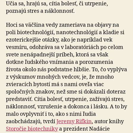
mnohom
Učia sa, hrajú sa, cítia bolesť, či utrpenie,
podobajú
poznajú stres a náklonnosť.
Hoci sa väčšina vedy zameriava na objavy na
poli biotechnológií, nanotechnológií a kladie si
ezoterickejšie otázky, ako je napríklad vek
vesmíru, odohráva sa v laboratóriách po celom
svete nenápadnejší príbeh, ktorá sa však
dotkne ľudského vnímania a porozumenia
života okolo nás podstatne hlbšie. To, čo vyplýva
z výskumov mnohých vedcov, je, že mnoho
zvieracích bytostí má s nami oveľa viac
spoločných znakov, než sme si dokázali doteraz
predstaviť. Cítia bolesť, utrpenie, zažívajú stres,
náklonnosť, vzrušenie a dokonca i lásku. A to by
malo ovplyvniť i to, ako s nimi ľudia
zaobchádzajú, tvrdí
Jeremy Rifkin
, autor knihy
Storočie biotechniky
a prezident Nadácie