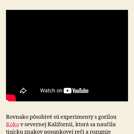
Rovnako pôsobivé sú experimenty s gorilou
Koko
v severnej Kalifornii, ktorá sa naučila
tisícku znakov posunkovej reči a rozumie