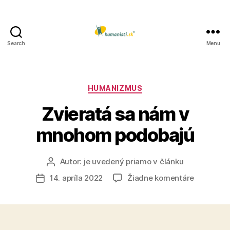
Search
Menu
Humanisti.sk
Kategórie
HUMANIZMUS
Zvieratá sa nám v
mnohom podobajú
Autor:
je uvedený priamo v článku
Autor
článku
na
14. apríla 2022
Žiadne komentáre
Dátum
Zvieratá
článku
sa
nám
v