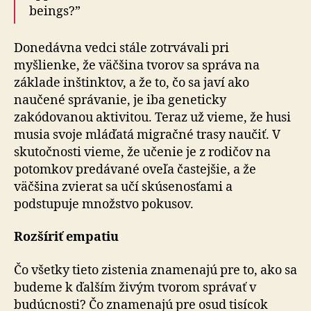
beings?”
Donedávna vedci stále zotrvávali pri
myšlienke, že väčšina tvorov sa správa na
základe inštinktov, a že to, čo sa javí ako
naučené správanie, je iba geneticky
zakódovanou aktivitou. Teraz už vieme, že husi
musia svoje mláďatá migračné trasy naučiť. V
skutočnosti vieme, že učenie je z rodičov na
potomkov predávané oveľa častejšie, a že
väčšina zvierat sa učí skúsenosťami a
podstupuje množstvo pokusov.
Rozšíriť empatiu
Čo všetky tieto zistenia znamenajú pre to, ako sa
budeme k ďalším živým tvorom správať v
budúcnosti? Čo znamenajú pre osud tisícok