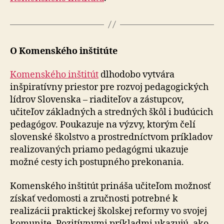
O Komenského inštitúte
Komenského inštitút
dlhodobo vytvára
inšpiratívny priestor pre rozvoj pedagogických
lídrov Slovenska – riaditeľov a zástupcov,
učiteľov základných a stredných škôl i budúcich
pedagógov. Poukazuje na výzvy, ktorým čelí
slovenské školstvo a prostredníctvom príkladov
realizovaných priamo pedagógmi ukazuje
možné cesty ich postupného prekonania.
Komenského inštitút prináša učiteľom možnosť
získať vedomosti a zručnosti potrebné k
realizácii praktickej školskej reformy vo svojej
komunite. Pozitívnymi príkladmi ukazujú, ako