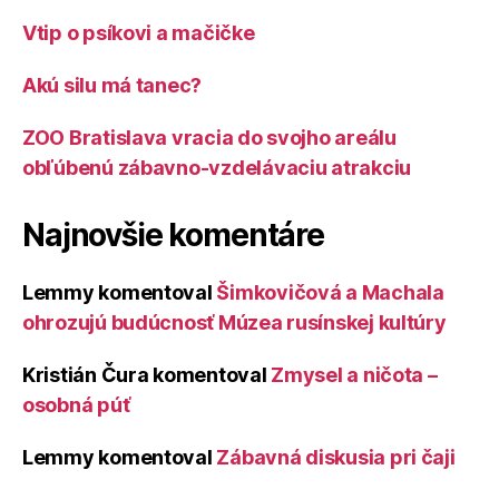
Vtip o psíkovi a mačičke
Akú silu má tanec?
ZOO Bratislava vracia do svojho areálu
obľúbenú zábavno-vzdelávaciu atrakciu
Najnovšie komentáre
Lemmy
komentoval
Šimkovičová a Machala
ohrozujú budúcnosť Múzea rusínskej kultúry
Kristián Čura
komentoval
Zmysel a ničota –
osobná púť
Lemmy
komentoval
Zábavná diskusia pri čaji