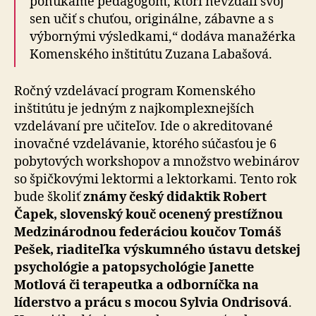
ponúkame pedagógom, ktorí nevzdali svoj
sen učiť s chuťou, originálne, zábavne a s
výbornými výsledkami,“ dodáva manažérka
Komenského inštitútu Zuzana Labašová.
Ročný vzdelávací program Komenského
inštitútu je jedným z najkomplexnejších
vzdelávaní pre učiteľov. Ide o akreditované
inovačné vzdelávanie, ktorého súčasťou je 6
pobytových workshopov a množstvo webinárov
so špičkovými lektormi a lektorkami. Tento rok
bude školiť
známy český didaktik Robert
Čapek, slovenský kouč ocenený prestížnou
Medzinárodnou federáciou koučov Tomáš
Pešek, riaditeľka výskumného ústavu detskej
psychológie a patopsychológie Janette
Motlová či terapeutka a odborníčka na
líderstvo a prácu s mocou Sylvia Ondrisová
.