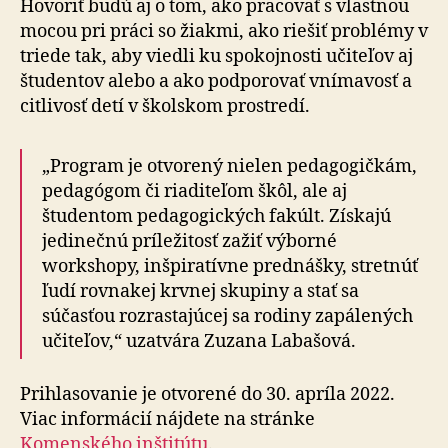
Hovoriť budú aj o tom, ako pracovať s vlastnou
mocou pri práci so žiakmi, ako riešiť problémy v
triede tak, aby viedli ku spokojnosti učiteľov aj
študentov alebo a ako podporovať vnímavosť a
citlivosť detí v školskom prostredí.
„Program je otvorený nielen pedagogičkám,
pedagógom či riaditeľom škôl, ale aj
študentom pedagogických fakúlt. Získajú
jedinečnú príležitosť zažiť výborné
workshopy, inšpiratívne prednášky, stretnúť
ľudí rovnakej krvnej skupiny a stať sa
súčasťou rozrastajúcej sa rodiny zapálených
učiteľov,“ uzatvára Zuzana Labašová.
Prihlasovanie je otvorené do 30. apríla 2022.
Viac informácií nájdete na stránke
Komenského inštitútu
.