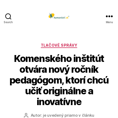
Search
Menu
Humanisti.sk
Kategórie
TLAČOVÉ SPRÁVY
Komenského inštitút
otvára nový ročník
pedagógom, ktorí chcú
učiť originálne a
inovatívne
Autor:
je uvedený priamo v článku
Autor