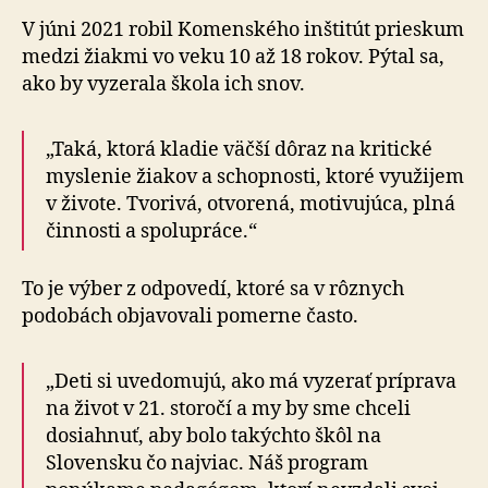
V júni 2021 robil Komenského inštitút prieskum
medzi žiakmi vo veku 10 až 18 rokov. Pýtal sa,
ako by vyzerala škola ich snov.
„Taká, ktorá kladie väčší dôraz na kritické
myslenie žiakov a schopnosti, ktoré využijem
v živote. Tvorivá, otvorená, motivujúca, plná
činnosti a spolupráce.“
To je výber z odpovedí, ktoré sa v rôznych
podobách objavovali pomerne často.
„Deti si uvedomujú, ako má vyzerať príprava
na život v 21. storočí a my by sme chceli
dosiahnuť, aby bolo takýchto škôl na
Slovensku čo najviac. Náš program