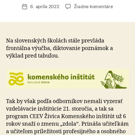
článku
na
6. apríla 2022
Žiadne komentáre
Dátum
Komenské
článku
inštitút
otvára
nový
ročník
Na slovenských školách stále prevláda
pedagógo
frontálna výučba, diktovanie poznámok a
ktorí
výklad pred tabuľou.
chcú
učiť
originálne
a
inovatívn
Tak by však podľa odborníkov nemali vyzerať
vzdelávacie inštitúcie 21. storočia, a tak sa
program CEEV Živica Komenského inštitút už 6
rokov snaží o zmenu „zdola“. Prináša učiteľkám
a učiteľom príležitosti profesijného a osobného