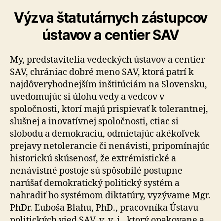
Výzva štatutárnych zástupcov
ústavov a centier SAV
My, predstavitelia vedeckých ústavov a centier
SAV, chrániac dobré meno SAV, ktorá patrí k
najdôveryhodnejším inštitúciám na Slovensku,
uvedomujúc si úlohu vedy a vedcov v
spoločnosti, ktorí majú prispievať k tolerantnej,
slušnej a inovatívnej spoločnosti, ctiac si
slobodu a demokraciu, odmietajúc akékoľvek
prejavy netolerancie či nenávisti, pripomínajúc
historickú skúsenosť, že extrémistické a
nenávistné postoje sú spôsobilé postupne
narúšať demokratický politický systém a
nahradiť ho systémom diktatúry, vyzývame Mgr.
PhDr. Ľuboša Blahu, PhD., pracovníka Ústavu
politických vied SAV, v. v. i., ktorý opakovane a