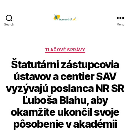
Search
Menu
Humanisti.sk
Kategórie
TLAČOVÉ SPRÁVY
Štatutárni zástupcovia
ústavov a centier SAV
vyzývajú poslanca NR SR
Ľuboša Blahu, aby
okamžite ukončil svoje
pôsobenie v akadémii