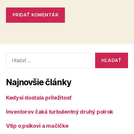
Vyhľadať:
Najnovšie články
Kedysi dostala príležitosť
Investorov čaká turbulentný druhý polrok
Vtip o psíkovi a mačičke