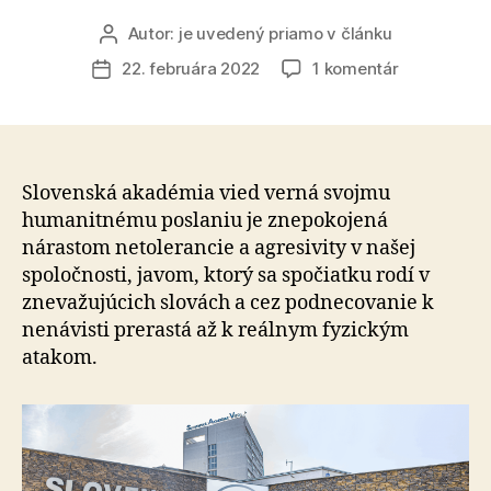
Autor:
je uvedený priamo v článku
Autor
článku
na
22. februára 2022
1 komentár
Dátum
Štatutárni
článku
zástupcovi
ústavov
a
centier
Slovenská akadémia vied verná svojmu
SAV
humanitnému poslaniu je znepokojená
vyzývajú
nárastom netolerancie a agresivity v našej
poslanca
spoločnosti, javom, ktorý sa spočiatku rodí v
NR
znevažujúcich slovách a cez podnecovanie k
SR
nenávisti prerastá až k reálnym fyzickým
Ľuboša
atakom.
Blahu,
aby
okamžite
ukončil
svoje
pôsobenie