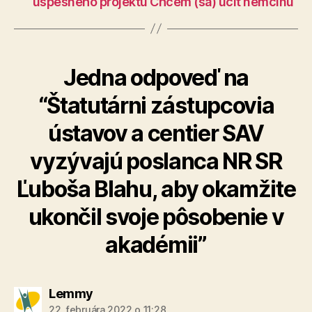
úspešného projektu Chcem (sa) učiť nemčinu
Jedna odpoveď na
“Štatutárni zástupcovia
ústavov a centier SAV
vyzývajú poslanca NR SR
Ľuboša Blahu, aby okamžite
ukončil svoje pôsobenie v
akadémii”
hovorí:
Lemmy
22. februára 2022 o 11:28