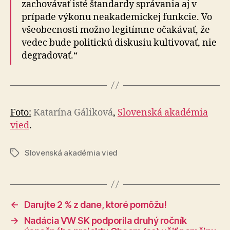
zachovávať isté štandardy správania aj v
prípade výkonu neakademickej funkcie. Vo
všeobecnosti možno legitímne očakávať, že
vedec bude politickú diskusiu kultivovať, nie
degradovať.“
Foto:
Katarína Gáliková
,
Slovenská akadémia
vied
.
Slovenská akadémia vied
Značky
←
Darujte 2 % z dane, ktoré pomôžu!
→
Nadácia VW SK podporila druhý ročník