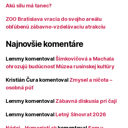
Akú silu má tanec?
ZOO Bratislava vracia do svojho areálu
obľúbenú zábavno-vzdelávaciu atrakciu
Najnovšie komentáre
Lemmy
komentoval
Šimkovičová a Machala
ohrozujú budúcnosť Múzea rusínskej kultúry
Kristián Čura
komentoval
Zmysel a ničota –
osobná púť
Lemmy
komentoval
Zábavná diskusia pri čaji
Lemmy
komentoval
Letný Slnovrat 2026
Nádej – Humanisti.sk
komentoval
Som v