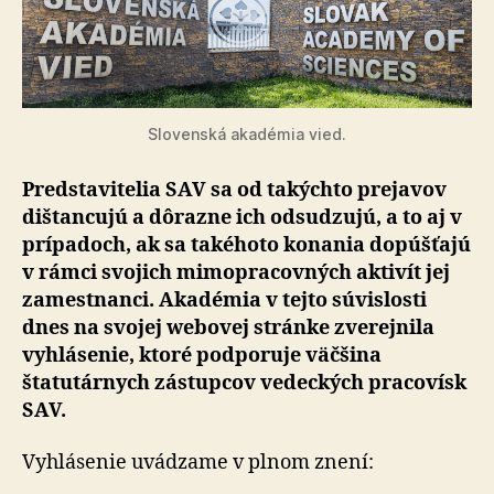
v
akadémii
Slovenská akadémia vied.
Predstavitelia SAV sa od takýchto prejavov
dištancujú a dôrazne ich odsudzujú, a to aj v
prípadoch, ak sa takéhoto konania dopúšťajú
v rámci svojich mimopracovných aktivít jej
zamestnanci. Akadémia v tejto súvislosti
dnes na svojej webovej stránke zverejnila
vyhlásenie, ktoré podporuje väčšina
štatutárnych zástupcov vedeckých pracovísk
SAV.
Vyhlásenie uvádzame v plnom znení: