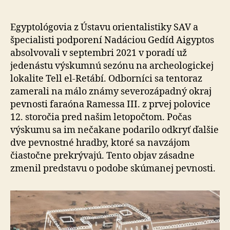
urobili
neočaká
objav
Egyptológovia z Ústavu orientalistiky SAV a
špecialisti podporení Nadáciou Gedíd Aigyptos
absolvovali v septembri 2021 v poradí už
jedenástu výskumnú sezónu na archeologickej
lokalite Tell el-Retábí. Odborníci sa tentoraz
zamerali na málo známy severozápadný okraj
pevnosti faraóna Ramessa III. z prvej polovice
12. storočia pred našim letopočtom. Počas
výskumu sa im nečakane podarilo odkryť ďalšie
dve pevnostné hradby, ktoré sa navzájom
čiastočne prekrývajú. Tento objav zásadne
zmenil predstavu o podobe skúmanej pevnosti.