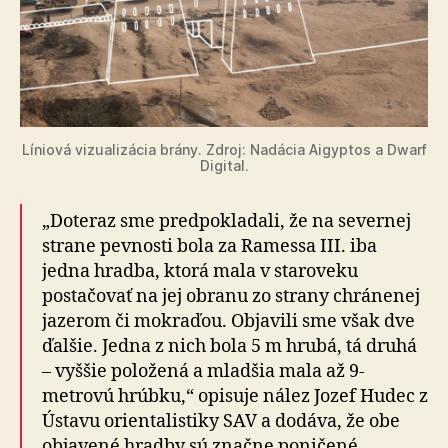
Líniová vizualizácia brány. Zdroj: Nadácia Aigyptos a Dwarf
Digital.
„Doteraz sme predpokladali, že na severnej
strane pevnosti bola za Ramessa III. iba
jedna hradba, ktorá mala v staroveku
postačovať na jej obranu zo strany chránenej
jazerom či mokraďou. Objavili sme však dve
ďalšie. Jedna z nich bola 5 m hrubá, tá druhá
– vyššie položená a mladšia mala až 9-
metrovú hrúbku,“ opisuje nález Jozef Hudec z
Ústavu orientalistiky SAV a dodáva, že obe
objavené hradby sú značne poničené