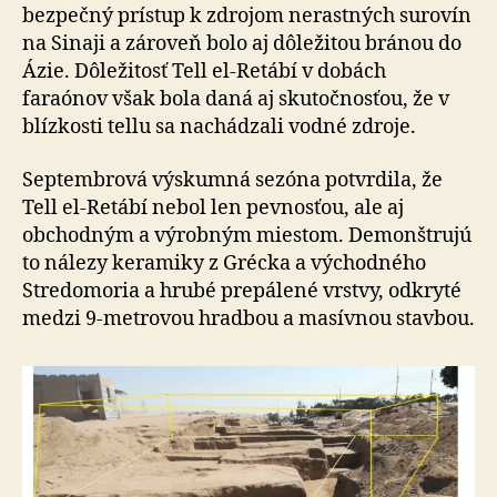
bezpečný prístup k zdrojom nerastných surovín
na Sinaji a zároveň bolo aj dôležitou bránou do
Ázie. Dôležitosť Tell el-Retábí v dobách
faraónov však bola daná aj skutočnosťou, že v
blízkosti tellu sa nachádzali vodné zdroje.
Septembrová výskumná sezóna potvrdila, že
Tell el-Retábí nebol len pevnosťou, ale aj
obchodným a výrobným miestom. Demonštrujú
to nálezy keramiky z Grécka a východného
Stredomoria a hrubé prepálené vrstvy, odkryté
medzi 9-metrovou hradbou a masívnou stavbou.