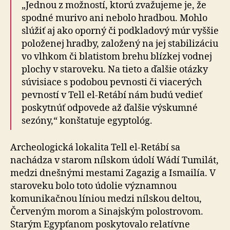
„Jednou z možností, ktorú zvažujeme je, že
spodné murivo ani nebolo hradbou. Mohlo
slúžiť aj ako oporný či podkladový múr vyššie
položenej hradby, založený na jej stabilizáciu
vo vlhkom či blatistom brehu blízkej vodnej
plochy v staroveku. Na tieto a ďalšie otázky
súvisiace s podobou pevnosti či viacerých
pevností v Tell el-Retábí nám budú vedieť
poskytnúť odpovede až ďalšie výskumné
sezóny,“ konštatuje egyptológ.
Archeologická lokalita Tell el-Retábí sa
nachádza v starom nílskom údolí Wádí Tumilát,
medzi dnešnými mestami Zagazig a Ismailía. V
staroveku bolo toto údolie významnou
komunikačnou líniou medzi nílskou deltou,
Červeným morom a Sinajským polostrovom.
Starým Egypťanom poskytovalo relatívne