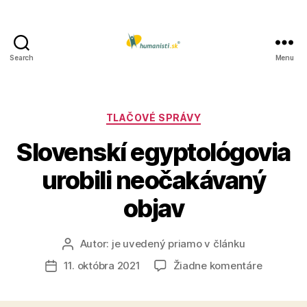
Search
Menu
Humanisti.sk
Kategórie
TLAČOVÉ SPRÁVY
Slovenskí egyptológovia
urobili neočakávaný
objav
Autor:
je uvedený priamo v článku
Autor
článku
na
11. októbra 2021
Žiadne komentáre
Dátum
Slovensk
článku
egyptoló