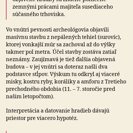
zemnými prácami majiteľa susediaceho
súčasného trhoviska.
Vo vnútri pevnosti archeológovia objavili
masívnu stavbu z nepálených tehiel (surovíc),
ktorej vonkajší múr sa zachoval až do výšky
takmer pol metra. Účel stavby zostáva zatiaľ
neznámy. Zaujímavá je tiež ďalšia objavená
budova – v jej vnútri sa doteraz našli dva
podstavce stĺpov. Výskum tu odkryl aj viaceré
misky, kostru ryby, koráliky a amforu z Tretieho
prechodného obdobia (11. – 7. storočie pred
našim letopočtom).
Interpretácia a datovanie hradieb dávajú
priestor pre viacero hypotéz.