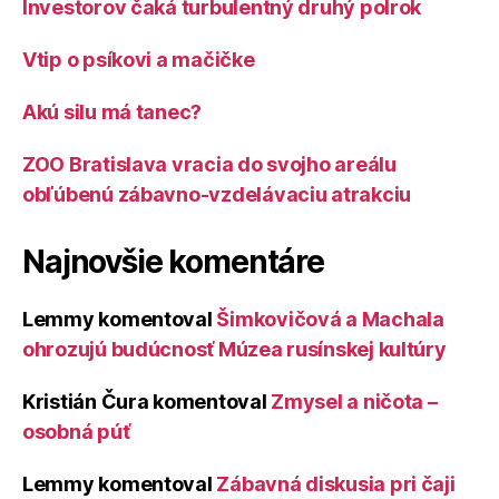
Investorov čaká turbulentný druhý polrok
Vtip o psíkovi a mačičke
Akú silu má tanec?
ZOO Bratislava vracia do svojho areálu
obľúbenú zábavno-vzdelávaciu atrakciu
Najnovšie komentáre
Lemmy
komentoval
Šimkovičová a Machala
ohrozujú budúcnosť Múzea rusínskej kultúry
Kristián Čura
komentoval
Zmysel a ničota –
osobná púť
Lemmy
komentoval
Zábavná diskusia pri čaji