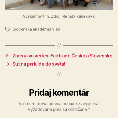
Výskumný tím. Zdroj: Renáta Rábeková.
Slovenská akadémia vied
Značky
←
Zmena vo vedení Fairtrade Česko a Slovensko
→
Suť na park ide do sveta!
Pridaj komentár
Vaša e-mailová adresa nebude zverejnená.
Vyžadované polia sú označené
*