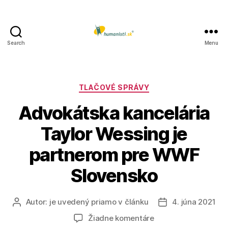
Search
Menu
Humanisti.sk
Kategórie
TLAČOVÉ SPRÁVY
Advokátska kancelária
Taylor Wessing je
partnerom pre WWF
Slovensko
Autor:
je uvedený priamo v článku
4. júna 2021
Autor
Dátum
článku
článku
na
Žiadne komentáre