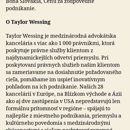
Bona Slovakia, Cenu za zodpovedné
podnikanie.
O Taylor Wessing
Taylor Wessing je medzinárodná advokátska
kancelária s viac ako 1 000 právnikmi, ktorá
poskytuje právne služby klientom z
najdynamickejších odvetví priemyslu. Pri
poskytovaní právnych služieb našim klientom
sa zameriavame na dosiahnutie požadovaného
cieľa, pomáhame im uspieť inovatívnym
pohľadom na ich podnikanie. Našich 28
kancelárií v Európe, na Blízkom východe a Ázii
ako aj dve zastúpenia v USA nepredstavujú len
formálnu prítomnosť v regióne – spájajú to
najlepšie z miestneho podnikania, priemyslu a
kultúrneho povedomia s medzinárodnými