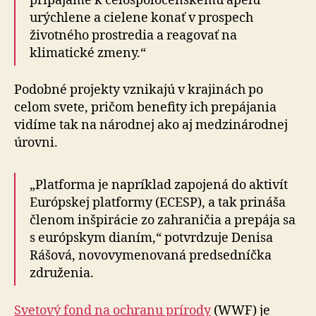
pripájame k celospoločenskému apelu
urýchlene a cielene konať v prospech
životného prostredia a reagovať na
klimatické zmeny.“
Podobné projekty vznikajú v krajinách po
celom svete, pričom benefity ich prepájania
vidíme tak na národnej ako aj medzinárodnej
úrovni.
„Platforma je napríklad zapojená do aktivít
Európskej platformy (ECESP), a tak prináša
členom inšpirácie zo zahraničia a prepája sa
s európskym dianím,“ potvrdzuje Denisa
Rášová, novovymenovaná predsedníčka
združenia.
Svetový fond na ochranu prírody
(WWF) je