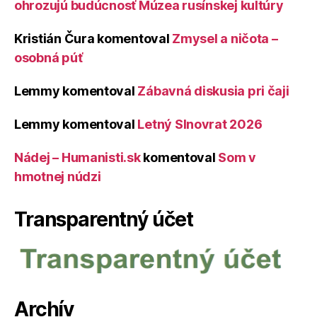
ohrozujú budúcnosť Múzea rusínskej kultúry
Kristián Čura
komentoval
Zmysel a ničota –
osobná púť
Lemmy
komentoval
Zábavná diskusia pri čaji
Lemmy
komentoval
Letný Slnovrat 2026
Nádej – Humanisti.sk
komentoval
Som v
hmotnej núdzi
Transparentný účet
Archív