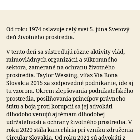
Advokátska
kancelária
Taylor
Wessing
je
Od roku 1974 oslavuje celý svet 5. júna Svetový
partnerom
deň životného prostredia.
pre
WWF
V tento deň sa sústreďujú rôzne aktivity vlád,
Slovensko
mimovládnych organizácii a súkromného
sektora, zamerané na ochranu životného
prostredia. Taylor Wessing, víťaz Via Bona
Slovakia 2015 za zodpovedné podnikanie, ide aj
tu vzorom. Okrem zlepšovania podnikateľského
prostredia, posilňovania princípov právneho
štátu a boja proti korupcii sa jej advokáti
dlhodobo venujú aj témam dlhodobej
udržateľnosti a ochrany životného prostredia. V
roku 2020 stála kancelária pri vzniku združenia
Circular Slovakia. Od roku 2021 sú advokáti z