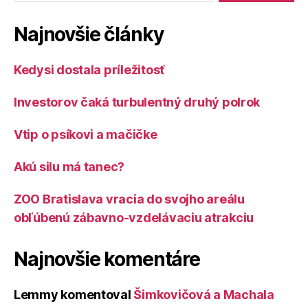
Najnovšie články
Kedysi dostala príležitosť
Investorov čaká turbulentný druhý polrok
Vtip o psíkovi a mačičke
Akú silu má tanec?
ZOO Bratislava vracia do svojho areálu
obľúbenú zábavno-vzdelávaciu atrakciu
Najnovšie komentáre
Lemmy
komentoval
Šimkovičová a Machala