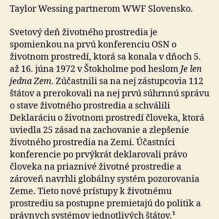
Taylor Wessing partnerom WWF Slovensko.
Svetový deň životného prostredia je
spomienkou na prvú konferenciu OSN o
životnom prostredí, ktorá sa konala v dňoch 5.
až 16. júna 1972 v Štokholme pod heslom
Je len
jedna Zem
. Zúčastnili sa na nej zástupcovia 112
štátov a prerokovali na nej prvú súhrnnú správu
o stave životného prostredia a schválili
Deklaráciu o životnom prostredí človeka, ktorá
uviedla 25 zásad na zachovanie a zlepšenie
životného prostredia na Zemi. Účastníci
konferencie po prvýkrát deklarovali právo
človeka na priaznivé životné prostredie a
zároveň navrhli globálny systém pozorovania
Zeme. Tieto nové prístupy k životnému
prostrediu sa postupne premietajú do politik a
právnych systémov jednotlivých štátov.¹