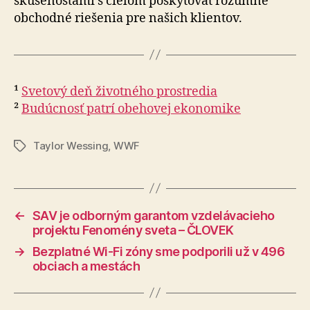
skúsenosťami s cieľom poskytovať rozumné
obchodné riešenia pre našich klientov.
¹
Svetový deň životného prostredia
²
Budúcnosť patrí obehovej ekonomike
Taylor Wessing
,
WWF
Značky
←
SAV je odborným garantom vzdelávacieho
projektu Fenomény sveta – ČLOVEK
→
Bezplatné Wi-Fi zóny sme podporili už v 496
obciach a mestách