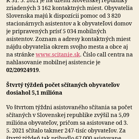
K 31. 5. 2021 je na území Slovenskej republiky
zriadených 3 162 kontaktných miest. Obyvatelia
Slovenska majú k dispozícii pomoc od 3 820
stacionárnych asistentov a k obyvateľovi domov
je pripravených prísť 5 034 mobilných
asistentov. Zoznam a adresy kontaktných miest
nájdu obyvatelia okrem svojho mesta a obce aj
na stránke
www.scitanie.sk
. Číslo call centra na
nahlasovanie mobilnej asistencie je
02/20924919
.
Štvrtý týždeň počet sčítaných obyvateľov
dosiahol 5,1 milióna
Vo štvrtom týždni asistovaného sčítania sa počet
sčítaných v Slovenskej republike zvýšil na 5,09
milióna obyvateľov, pričom sa asistovane od 3.
5. 2021 sčítalo takmer 247-tisíc obyvateľov. Za
štvrtý týždeň tak pribudlo 67 000 asistovane