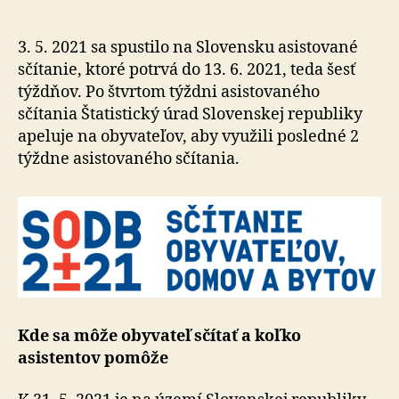
na
Slovensku
dosahuje
3. 5. 2021 sa spustilo na Slovensku asistované
5,1
sčítanie, ktoré potrvá do 13. 6. 2021, teda šesť
milióna
týždňov. Po štvrtom týždni asistovaného
obyvateľov
sčítania Štatistický úrad Slovenskej republiky
apeluje na obyvateľov, aby využili posledné 2
týždne asistovaného sčítania.
Kde sa môže obyvateľ sčítať a koľko
asistentov pomôže