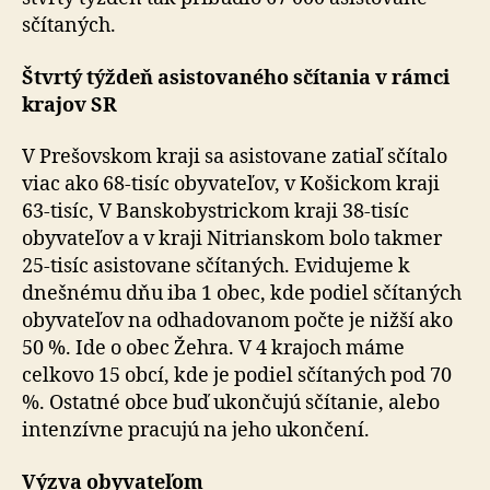
sčítaných.
Štvrtý týždeň asistovaného sčítania v rámci
krajov SR
V Prešovskom kraji sa asistovane zatiaľ sčítalo
viac ako 68-tisíc obyvateľov, v Košickom kraji
63-tisíc, V Banskobystrickom kraji 38-tisíc
obyvateľov a v kraji Nitrianskom bolo takmer
25-tisíc asistovane sčítaných. Evidujeme k
dnešnému dňu iba 1 obec, kde podiel sčítaných
obyvateľov na odhadovanom počte je nižší ako
50 %. Ide o obec Žehra. V 4 krajoch máme
celkovo 15 obcí, kde je podiel sčítaných pod 70
%. Ostatné obce buď ukončujú sčítanie, alebo
intenzívne pracujú na jeho ukončení.
Výzva obyvateľom