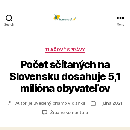
Search
Menu
Humanisti.sk
Kategórie
TLAČOVÉ SPRÁVY
Počet sčítaných na
Slovensku dosahuje 5,1
milióna obyvateľov
Autor:
je uvedený priamo v článku
1. júna 2021
Autor
Dátum
článku
článku
na
Žiadne komentáre
Počet
sčítaných