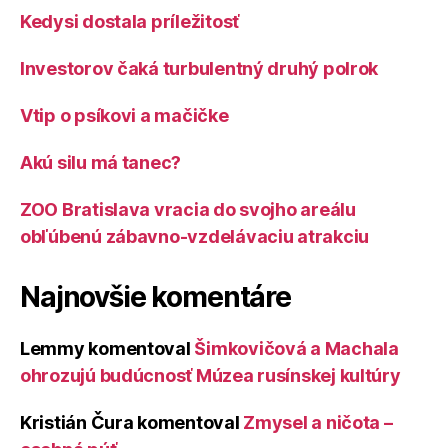
Kedysi dostala príležitosť
Investorov čaká turbulentný druhý polrok
Vtip o psíkovi a mačičke
Akú silu má tanec?
ZOO Bratislava vracia do svojho areálu
obľúbenú zábavno-vzdelávaciu atrakciu
Najnovšie komentáre
Lemmy
komentoval
Šimkovičová a Machala
ohrozujú budúcnosť Múzea rusínskej kultúry
Kristián Čura
komentoval
Zmysel a ničota –