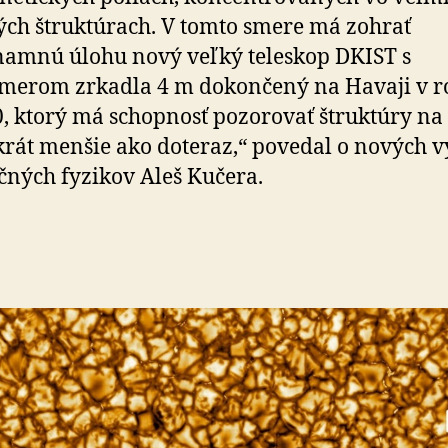
ch štruktúrach. V tomto smere má zohrať
amnú úlohu nový veľký teleskop DKIST s
merom zrkadla 4 m dokončený na Havaji v r
, ktorý má schopnosť pozorovať štruktúry na
rát menšie ako doteraz,“ povedal o nových 
čných fyzikov Aleš Kučera.