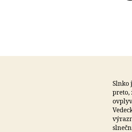
Slnko 
preto,
ovplyv
Vedeck
výrazn
slnečn