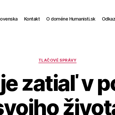
lovenska
Kontakt
O doméne Humanisti.sk
Odka
Kategórie
TLAČOVÉ SPRÁVY
je zatiaľ v p
svojho život