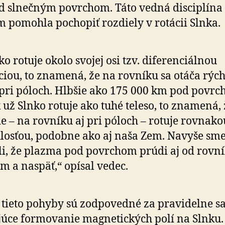
d slnečným povrchom. Táto vedná disciplína
 pomohla pochopiť rozdiely v rotácii Slnka.
ko rotuje okolo svojej osi tzv. diferenciálnou
ciou, to znamená, že na rovníku sa otáča rých
pri póloch. Hlbšie ako 175 000 km pod povr
 už Slnko rotuje ako tuhé teleso, to znamená, 
e – na rovníku aj pri póloch – rotuje rovnako
losťou, podobne ako aj naša Zem. Navyše sm
ili, že plazma pod povrchom prúdi aj od rovní
m a naspäť,“ opísal vedec.
 tieto pohyby sú zodpovedné za pravidelne s
úce formovanie magnetických polí na Slnku.