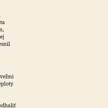
a
ta
n,
ej
esnil
 veľmi
eploty
a
odhaliť