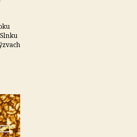
oku
 Slnku
výzvach