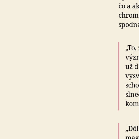
čo a a
chromo
spodná
„To,
význ
už d
vysv
scho
slne
komu
„Dôl
magn