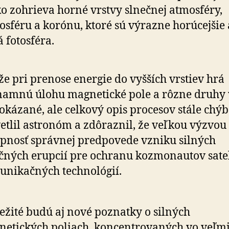
ko zohrieva horné vrstvy slnečnej atmosféry,
sféru a korónu, ktoré sú výrazne horúcejšie
 fotosféra.
 že pri prenose energie do vyšších vrstiev hrá
amnú úlohu magnetické pole a rôzne druhy v
okázané, ale celkový opis procesov stále chýb
etlil astronóm a zdôraznil, že veľkou výzvou
pnosť správnej predpovede vzniku silných
čných erupcií pre ochranu kozmonautov satel
nikačných technológií.
ežité budú aj nové poznatky o silných
etických poliach, koncentrovaných vo veľm