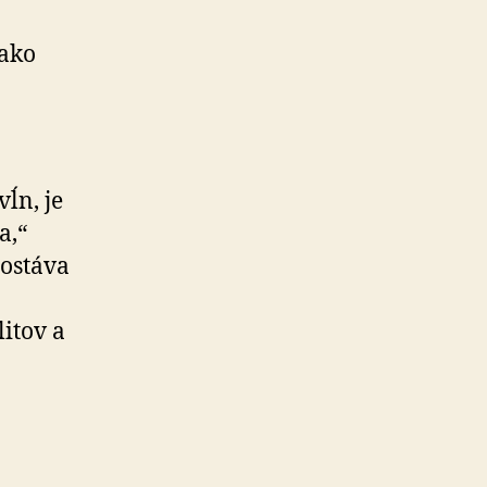
 ako
ĺn, je
a,“
 ostáva
itov a
i