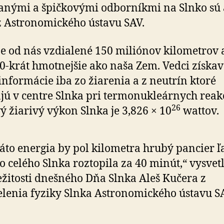
nými a špičkovými odborníkmi na Slnko sú 
z Astronomického ústavu SAV.
je od nás vzdialené 150 miliónov kilometrov a
0-krát hmotnejšie ako naša Zem. Vedci získav
informácie iba zo žiarenia a z neutrín ktoré
jú v centre Slnka pri termonukleárnych reak
26
ý žiarivý výkon Slnka je 3,826 × 10
wattov.
áto energia by pol kilometra hrubý pancier 
o celého Slnka roztopila za 40 minút,“ vysvetl
ežitosti dnešného Dňa Slnka Aleš Kučera z
lenia fyziky Slnka Astronomického ústavu S