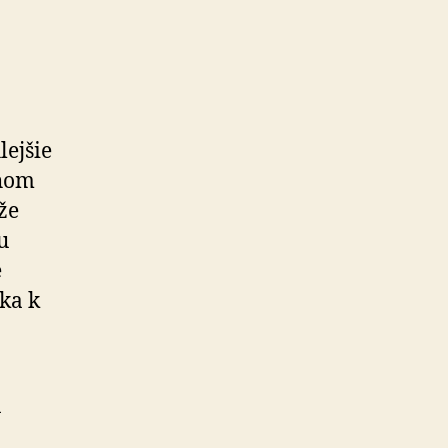
lejšie
chom
že
u
e
ka k
a