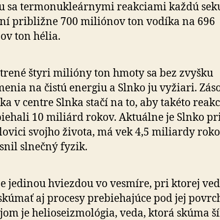
u sa termonukleárnymi reakciami každú se
í približne 700 miliónov ton vodíka na 696
ov ton hélia.
trené štyri milióny ton hmoty sa bez zvyšku
enia na čistú energiu a Slnko ju vyžiari. Zás
ka v centre Slnka stačí na to, aby takéto reakc
iehali 10 miliárd rokov. Aktuálne je Slnko pr
lovici svojho života, má vek 4,5 miliardy roko
snil slnečný fyzik.
je jedinou hviezdou vo vesmíre, pri ktorej ved
kúmať aj procesy prebiehajúce pod jej povr
jom je helioseizmológia, veda, ktorá skúma š