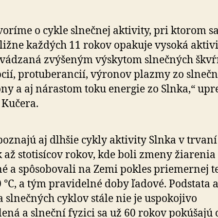
oríme o cykle slnečnej aktivity, pri ktorom s
ližne každých 11 rokov opakuje vysoká aktivi
evádzaná zvýšeným výskytom slnečných škvŕ
cií, protuberancií, výronov plazmy zo slnečn
ny a aj nárastom toku energie zo Slnka,“ upr
 Kučera.
poznajú aj dlhšie cykly aktivity Slnka v trvaní
k až stotisícov rokov, kde boli zmeny žiarenia
é a spôsobovali na Zemi pokles priemernej t
0 °C, a tým pravidelné doby ľadové. Podstata 
a slnečných cyklov stále nie je uspokojivo
lená a slneční fyzici sa už 60 rokov pokúšajú 