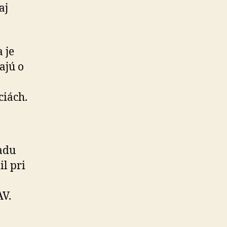
aj
 je
ajú o
ciách.
ľadu
il pri
AV.