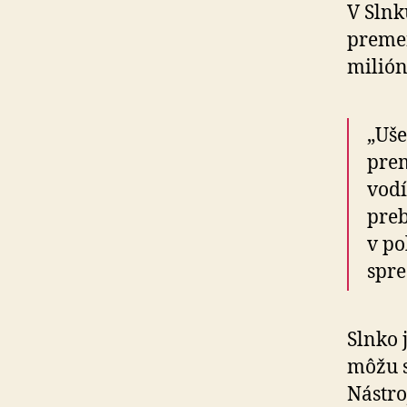
V Slnk
premen
milión
„Uše
prem
vodí
preb
v po
spre
Slnko 
môžu s
Nástro