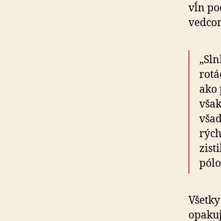
vĺn po
vedcom
„Sln
rotá
ako 
však
všad
rých
zist
pólo
Všetky
opakuj