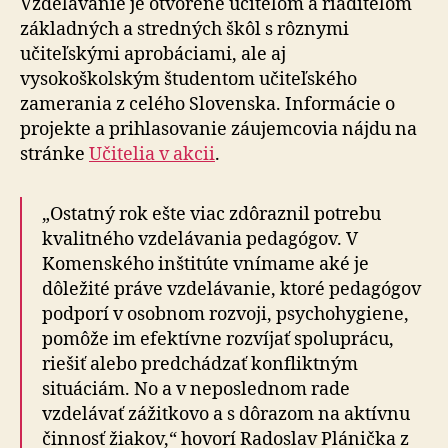
Vzdelávanie je otvorené učiteľom a riaditeľom
základných a stredných škôl s rôznymi
učiteľskými aprobáciami, ale aj
vysokoškolským študentom učiteľského
zamerania z celého Slovenska. Informácie o
projekte a prihlasovanie záujemcovia nájdu na
stránke
Učitelia v akcii
.
„Ostatný rok ešte viac zdôraznil potrebu
kvalitného vzdelávania pedagógov. V
Komenského inštitúte vnímame aké je
dôležité práve vzdelávanie, ktoré pedagógov
podporí v osobnom rozvoji, psychohygiene,
pomôže im efektívne rozvíjať spoluprácu,
riešiť alebo predchádzať konfliktným
situáciám. No a v neposlednom rade
vzdelávať zážitkovo a s dôrazom na aktívnu
činnosť žiakov,“ hovorí Radoslav Plánička z