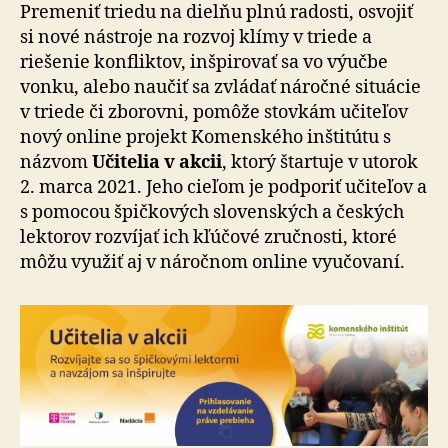
rozvoj
Premeniť triedu na dielňu plnú radosti, osvojiť
učiteľov
si nové nástroje na rozvoj klímy v triede a
riešenie konfliktov, inšpirovať sa vo výučbe
vonku, alebo naučiť sa zvládať náročné situácie
v triede či zborovni, pomôže stovkám učiteľov
nový online projekt Komenského inštitútu s
názvom
Učitelia v akcii
, ktorý štartuje v utorok
2. marca 2021. Jeho cieľom je podporiť učiteľov a
s pomocou špičkových slovenských a českých
lektorov rozvíjať ich kľúčové zručnosti, ktoré
môžu využiť aj v náročnom online vyučovaní.