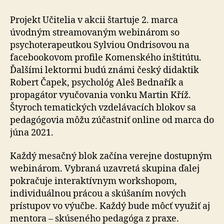
Projekt Učitelia v akcii štartuje 2. marca
úvodným streamovaným webinárom so
psychoterapeutkou Sylviou Ondrisovou na
facebookovom profile Komenského inštitútu.
Ďalšími lektormi budú známi český didaktik
Robert Čapek, psychológ Aleš Bednařík a
propagátor vyučovania vonku Martin Kříž.
Štyroch tematických vzdelávacích blokov sa
pedagógovia môžu zúčastniť online od marca do
júna 2021.
Každý mesačný blok začína verejne dostupným
webinárom. Vybraná uzavretá skupina ďalej
pokračuje interaktívnym workshopom,
individuálnou prácou a skúšaním nových
prístupov vo výučbe. Každý bude môcť využiť aj
mentora – skúseného pedagóga z praxe.