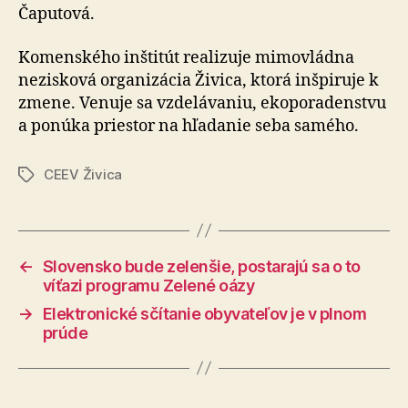
Čaputová.
Komenského inštitút realizuje mimovládna
nezisková organizácia Živica, ktorá inšpiruje k
zmene. Venuje sa vzdelávaniu, ekoporadenstvu
a ponúka priestor na hľadanie seba samého.
CEEV Živica
Značky
←
Slovensko bude zelenšie, postarajú sa o to
víťazi programu Zelené oázy
→
Elektronické sčítanie obyvateľov je v plnom
prúde