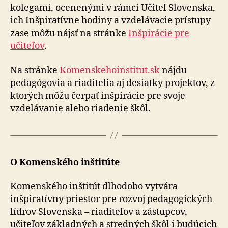
kolegami, ocenenými v rámci Učiteľ Slovenska,
ich Inšpiratívne hodiny a vzdelávacie prístupy
zase môžu nájsť na stránke
Inšpirácie pre
učiteľov
.
Na stránke
Komenskehoinstitut.sk
nájdu
pedagógovia a riaditelia aj desiatky projektov, z
ktorých môžu čerpať inšpirácie pre svoje
vzdelávanie alebo riadenie škôl.
O Komenského inštitúte
Komenského inštitút dlhodobo vytvára
inšpiratívny priestor pre rozvoj pedagogických
lídrov Slovenska – riaditeľov a zástupcov,
učiteľov základných a stredných škôl i budúcich