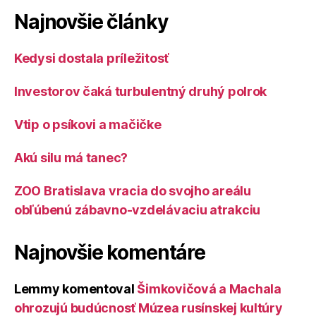
Najnovšie články
Kedysi dostala príležitosť
Investorov čaká turbulentný druhý polrok
Vtip o psíkovi a mačičke
Akú silu má tanec?
ZOO Bratislava vracia do svojho areálu
obľúbenú zábavno-vzdelávaciu atrakciu
Najnovšie komentáre
Lemmy
komentoval
Šimkovičová a Machala
ohrozujú budúcnosť Múzea rusínskej kultúry