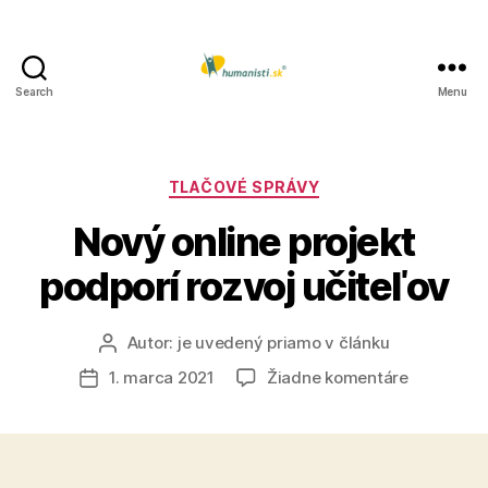
Search
Menu
Humanisti.sk
Kategórie
TLAČOVÉ SPRÁVY
Nový online projekt
podporí rozvoj učiteľov
Autor:
je uvedený priamo v článku
Autor
článku
na
1. marca 2021
Žiadne komentáre
Dátum
Nový
článku
online
projekt
podporí