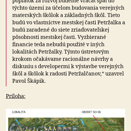
poplatok za rozvoj budeme vracať späť do
týchto území za účelom budovania verejných
materských škôlok a základných škôl. Tieto
budú vo vlastníctve mestskej časti Petržalka a
budú zaradené do siete zriaďovateľskej
pôsobnosti mestskej časti. Vyzbierané
financie teda nebudú použité v iných
lokalitách Petržalky. Týmto ústretovým
krokom očakávame racionálne návrhy a
diskusiu s developermi k výstavbe verejných
škôl a škôlok k radosti Petržalčanov,“ uzavrel
Pavol Škápik.
Príloha: