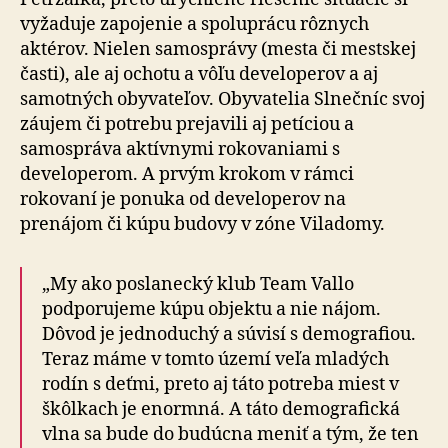
vyžaduje zapojenie a spoluprácu rôznych
aktérov. Nielen samosprávy (mesta či mestskej
časti), ale aj ochotu a vôľu developerov a aj
samotných obyvateľov. Obyvatelia Slnečníc svoj
záujem či potrebu prejavili aj petíciou a
samospráva aktívnymi rokovaniami s
developerom. A prvým krokom v rámci
rokovaní je ponuka od developerov na
prenájom či kúpu budovy v zóne Viladomy.
„My ako poslanecký klub Team Vallo
podporujeme kúpu objektu a nie nájom.
Dôvod je jednoduchý a súvisí s demografiou.
Teraz máme v tomto území veľa mladých
rodín s deťmi, preto aj táto potreba miest v
škôlkach je enormná. A táto demografická
vlna sa bude do budúcna meniť a tým, že ten