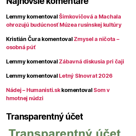
Najnovšie komentáre
Lemmy
komentoval
Šimkovičová a Machala
ohrozujú budúcnosť Múzea rusínskej kultúry
Kristián Čura
komentoval
Zmysel a ničota –
osobná púť
Lemmy
komentoval
Zábavná diskusia pri čaji
Lemmy
komentoval
Letný Slnovrat 2026
Nádej – Humanisti.sk
komentoval
Som v
hmotnej núdzi
Transparentný účet