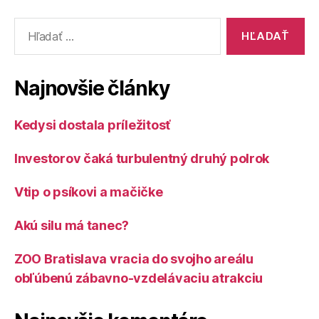
Vyhľadať:
Najnovšie články
Kedysi dostala príležitosť
Investorov čaká turbulentný druhý polrok
Vtip o psíkovi a mačičke
Akú silu má tanec?
ZOO Bratislava vracia do svojho areálu
obľúbenú zábavno-vzdelávaciu atrakciu