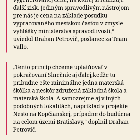
vygenerovanej cene, na ktorej si realizuje
ďalší zisk. Jediným spravodlivým nástrojom
pre nás je cena na základe posudku
vypracovaného mestskou časťou v zmysle
vyhlášky ministerstva spravodlivosti,“
uviedol Drahan Petrovič, poslanec za Team
Vallo.
„Tento princíp chceme uplatňovať v
pokračovaní Slnečníc aj ďalej,keďže tu
pribudne ešte minimálne jedna materská
škôlka a neskôr združená základná škola a
materská škola. A samozrejme aj v iných
podobných lokalitách, napríklad v projekte
Nesto na Kopčianskej, prípadne do budúcna
na celom území Bratislavy,“ doplnil Drahan
Petrovič.