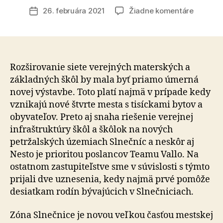
článku
na
26. februára 2021
Žiadne komentáre
Dátum
Petržalk
článku
chce
kúpiť
budovu
pre
Rozširovanie siete verejných materských a
novú
základných škôl by mala byť priamo úmerná
škôlku
novej výstavbe. Toto platí najmä v prípade kedy
na
vznikajú nové štvrte mesta s tisíckami bytov a
Slnečnic
obyvateľov. Preto aj snaha riešenie verejnej
očakáv
infraštruktúry škôl a škôlok na nových
v
petržalských územiach Slnečníc a neskôr aj
tejto
veci
Nesto je prioritou poslancov Teamu Vallo. Na
spolupr
ostatnom zastupiteľstve sme v súvislosti s týmto
develop
prijali dve uznesenia, kedy najmä prvé pomôže
desiatkam rodín bývajúcich v Slnečniciach.
Zóna Slnečnice je novou veľkou časťou mestskej