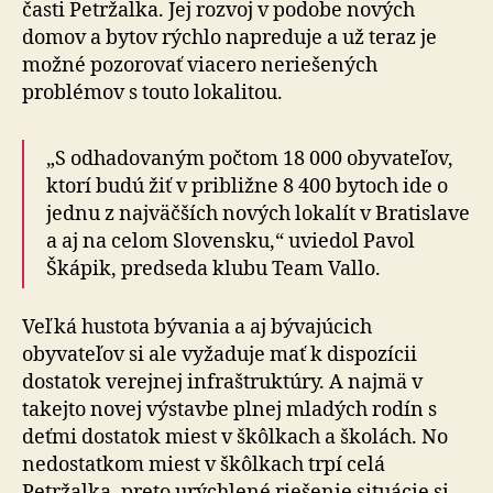
časti Petržalka. Jej rozvoj v podobe nových
domov a bytov rýchlo napreduje a už teraz je
možné pozorovať viacero neriešených
problémov s touto lokalitou.
„S odhadovaným počtom 18 000 obyvateľov,
ktorí budú žiť v približne 8 400 bytoch ide o
jednu z najväčších nových lokalít v Bratislave
a aj na celom Slovensku,“ uviedol Pavol
Škápik, predseda klubu Team Vallo.
Veľká hustota bývania a aj bývajúcich
obyvateľov si ale vyžaduje mať k dispozícii
dostatok verejnej infraštruktúry. A najmä v
takejto novej výstavbe plnej mladých rodín s
deťmi dostatok miest v škôlkach a školách. No
nedostatkom miest v škôlkach trpí celá
Petržalka, preto urýchlené riešenie situácie si