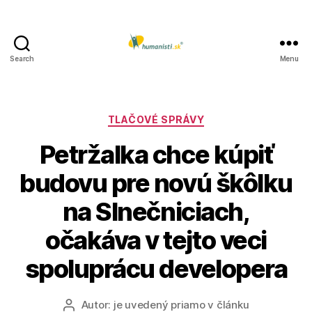
Search
Menu
Humanisti.sk
Kategórie
TLAČOVÉ SPRÁVY
Petržalka chce kúpiť
budovu pre novú škôlku
na Slnečniciach,
očakáva v tejto veci
spoluprácu developera
Autor:
je uvedený priamo v článku
Autor