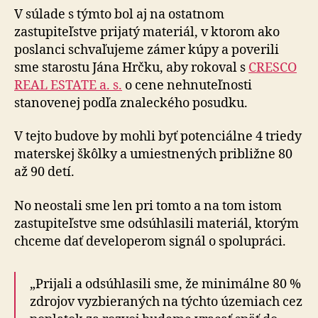
V súlade s týmto bol aj na ostatnom
zastupiteľstve prijatý materiál, v ktorom ako
poslanci schvaľujeme zámer kúpy a poverili
sme starostu Jána Hrčku, aby rokoval s
CRESCO
REAL ESTATE a. s.
o cene nehnuteľnosti
stanovenej podľa znaleckého posudku.
V tejto budove by mohli byť potenciálne 4 triedy
materskej škôlky a umiestnených približne 80
až 90 detí.
No neostali sme len pri tomto a na tom istom
zastupiteľstve sme odsúhlasili materiál, ktorým
chceme dať developerom signál o spolupráci.
„Prijali a odsúhlasili sme, že minimálne 80 %
zdrojov vyzbieraných na týchto územiach cez