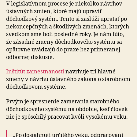
V legislatívnom procese je niekoľko návrhov
ústavných zmien, ktoré majú upraviť
dôchodkový systém. Tento si zaslúži upratať po
nekoncepčných a škodlivých zmenách, ktorých
svedkom sme boli posledné roky. Je nám ľúto,
že zásadné zmeny dôchodkového systému sa
opätovne uvádzajú do praxe bez primeranej
odbornej diskusie.
Inštitút zamestnanosti
navrhuje tri hlavné
zmeny v návrhu ústavného zákona o starobnom
dôchodkovom systéme.
Prvým je spresnenie zamerania starobného
dôchodkového systému na obdobie, keď človek
nie je spôsobilý pracovať kvôli vysokému veku.
„Po dosiahnutí určitého veku, odpracovaní