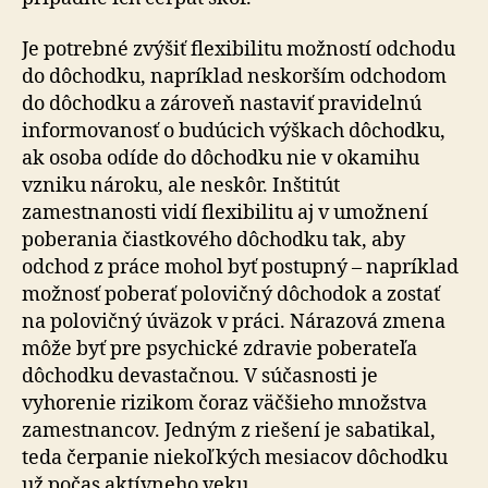
Je potrebné zvýšiť flexibilitu možností odchodu
do dôchodku, napríklad neskorším odchodom
do dôchodku a zároveň nastaviť pravidelnú
informovanosť o budúcich výškach dôchodku,
ak osoba odíde do dôchodku nie v okamihu
vzniku nároku, ale neskôr. Inštitút
zamestnanosti vidí flexibilitu aj v umožnení
poberania čiastkového dôchodku tak, aby
odchod z práce mohol byť postupný – napríklad
možnosť poberať polovičný dôchodok a zostať
na polovičný úväzok v práci. Nárazová zmena
môže byť pre psychické zdravie poberateľa
dôchodku devastačnou. V súčasnosti je
vyhorenie rizikom čoraz väčšieho množstva
zamestnancov. Jedným z riešení je sabatikal,
teda čerpanie niekoľkých mesiacov dôchodku
už počas aktívneho veku.