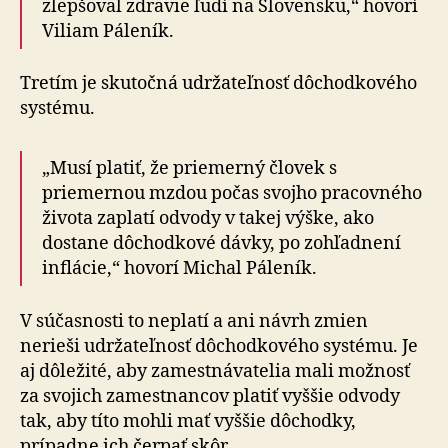
zlepšoval zdravie ľudí na Slovensku,“ hovorí
Viliam Páleník.
Tretím je skutočná udržateľnosť dôchodkového
systému.
„Musí platiť, že priemerný človek s
priemernou mzdou počas svojho pracovného
života zaplatí odvody v takej výške, ako
dostane dôchodkové dávky, po zohľadnení
inflácie,“ hovorí Michal Páleník.
V súčasnosti to neplatí a ani návrh zmien
nerieši udržateľnosť dôchodkového systému. Je
aj dôležité, aby zamestnávatelia mali možnosť
za svojich zamestnancov platiť vyššie odvody
tak, aby títo mohli mať vyššie dôchodky,
prípadne ich čerpať skôr.