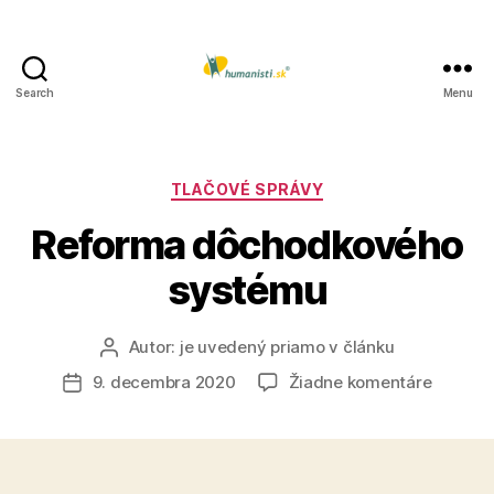
Search
Menu
Humanisti.sk
Kategórie
TLAČOVÉ SPRÁVY
Reforma dôchodkového
systému
Autor:
je uvedený priamo v článku
Autor
článku
na
9. decembra 2020
Žiadne komentáre
Dátum
Reform
článku
dôchod
systém