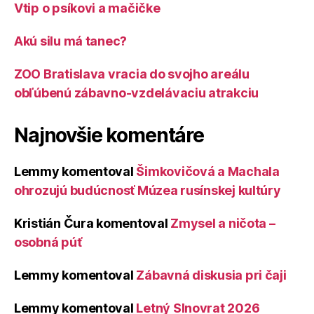
Vtip o psíkovi a mačičke
Akú silu má tanec?
ZOO Bratislava vracia do svojho areálu
obľúbenú zábavno-vzdelávaciu atrakciu
Najnovšie komentáre
Lemmy
komentoval
Šimkovičová a Machala
ohrozujú budúcnosť Múzea rusínskej kultúry
Kristián Čura
komentoval
Zmysel a ničota –
osobná púť
Lemmy
komentoval
Zábavná diskusia pri čaji
Lemmy
komentoval
Letný Slnovrat 2026