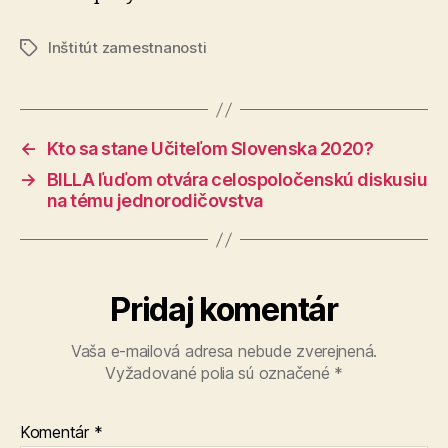
Inštitút zamestnanosti
Značky
←
Kto sa stane Učiteľom Slovenska 2020?
→
BILLA ľuďom otvára celospoločenskú diskusiu
na tému jednorodičovstva
Pridaj komentár
Vaša e-mailová adresa nebude zverejnená.
Vyžadované polia sú označené
*
Komentár
*