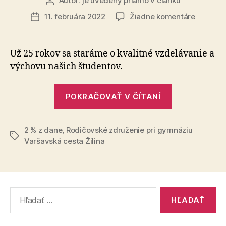
Autor:
je uvedený priamo v článku
Autor
článku
na
11. februára 2022
Žiadne komentáre
Dátum
2
článku
%
pre
Už 25 rokov sa staráme o kvalitné vzdelávanie a
študent
výchovu našich študentov.
gymnázi
„2
POKRAČOVAŤ V ČÍTANÍ
%
pre
2 % z dane
,
Rodičovské združenie pri gymnáziu
študentov
Značky
Varšavská cesta Žilina
gymnázia“
Vyhľadať: