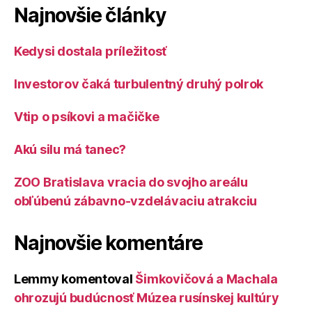
Najnovšie články
Kedysi dostala príležitosť
Investorov čaká turbulentný druhý polrok
Vtip o psíkovi a mačičke
Akú silu má tanec?
ZOO Bratislava vracia do svojho areálu
obľúbenú zábavno-vzdelávaciu atrakciu
Najnovšie komentáre
Lemmy
komentoval
Šimkovičová a Machala
ohrozujú budúcnosť Múzea rusínskej kultúry