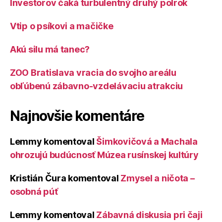
Investorov čaká turbulentný druhý polrok
Vtip o psíkovi a mačičke
Akú silu má tanec?
ZOO Bratislava vracia do svojho areálu
obľúbenú zábavno-vzdelávaciu atrakciu
Najnovšie komentáre
Lemmy
komentoval
Šimkovičová a Machala
ohrozujú budúcnosť Múzea rusínskej kultúry
Kristián Čura
komentoval
Zmysel a ničota –
osobná púť
Lemmy
komentoval
Zábavná diskusia pri čaji