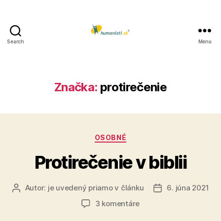
Search
Menu
Humanisti.sk
Značka:
protirečenie
Kategórie
OSOBNÉ
Protirečenie v biblii
Autor:
je uvedený priamo v článku
6. júna 2021
Autor
Dátum
článku
článku
na
3 komentáre
Protirečenie