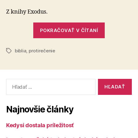
v
biblii
Z knihy Exodus.
„Protirečeni
POKRAČOVAŤ V ČÍTANÍ
v
biblii“
biblia
,
protirečenie
Značky
Vyhľadať:
Najnovšie články
Kedysi dostala príležitosť