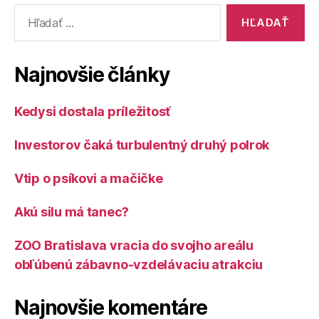
Vyhľadať:
Najnovšie články
Kedysi dostala príležitosť
Investorov čaká turbulentný druhý polrok
Vtip o psíkovi a mačičke
Akú silu má tanec?
ZOO Bratislava vracia do svojho areálu
obľúbenú zábavno-vzdelávaciu atrakciu
Najnovšie komentáre