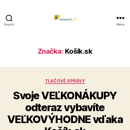
Search
Menu
Humanisti.sk
Značka:
Košík.sk
Kategórie
TLAČOVÉ SPRÁVY
Svoje VEĽKONÁKUPY
odteraz vybavíte
VEĽKOVÝHODNE vďaka