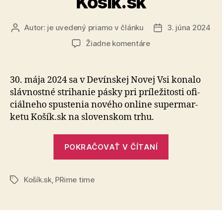
Košík.sk
Autor:
je uvedený priamo v článku
3. júna 2024
Autor
Dátum
článku
článku
na
Žiadne komentáre
Svoje
VEĽKONÁKUPY
odteraz
30. mája 2024 sa v Devínskej Novej Vsi konalo
vybavíte
sláv­nostné stri­ha­nie pásky pri prí­le­ži­tosti ofi­
VEĽKOVÝHODNE
ciál­neho spustenia nového on­line super­mar­
vďaka
ketu Košík.sk na slo­ven­skom trhu.
Košík.sk
„Svoje
POKRAČOVAŤ V ČÍTANÍ
VEĽKONÁK
odteraz
Košík.sk
,
PRime time
vybavíte
Značky
VEĽKOVÝH
vďaka
Košík.sk“