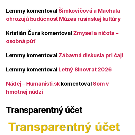
Lemmy
komentoval
Šimkovičová a Machala
ohrozujú budúcnosť Múzea rusínskej kultúry
Kristián Čura
komentoval
Zmysel a ničota –
osobná púť
Lemmy
komentoval
Zábavná diskusia pri čaji
Lemmy
komentoval
Letný Slnovrat 2026
Nádej – Humanisti.sk
komentoval
Som v
hmotnej núdzi
Transparentný účet