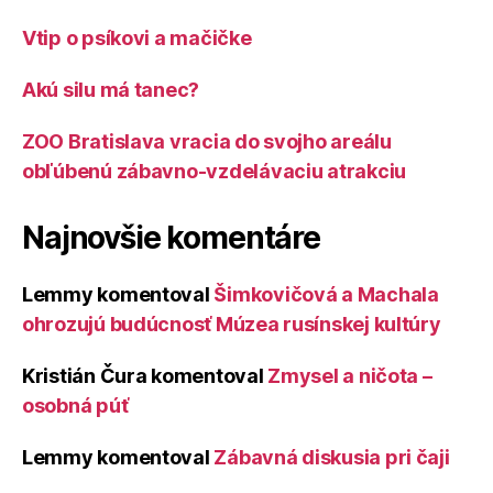
Vtip o psíkovi a mačičke
Akú silu má tanec?
ZOO Bratislava vracia do svojho areálu
obľúbenú zábavno-vzdelávaciu atrakciu
Najnovšie komentáre
Lemmy
komentoval
Šimkovičová a Machala
ohrozujú budúcnosť Múzea rusínskej kultúry
Kristián Čura
komentoval
Zmysel a ničota –
osobná púť
Lemmy
komentoval
Zábavná diskusia pri čaji