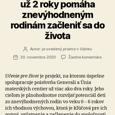
už 2 roky pomáha
znevýhodneným
rodinám začleniť sa do
života
Autor:
je uvedený priamo v článku
Autor
článku
na
20. novembra 2020
Žiadne komentáre
Dátum
Projekt
článku
Učenie
pre
Učenie pre život
je projekt, na ktorom úspešne
život
spolupracuje poisťovňa Generali a Únia
už
materských centier už viac ako dva roky. Jeho
2
cieľom je plnohodnotne rozvíjať potenciál detí
roky
zo znevýhodnených rodín vo veku 0 – 6 rokov
pomáh
ich vhodnou výchovou, ktorá je kľúčová pre ich
znevý
rodiná
rozvoj, uplatnenie a začlenenie do spoločnosti.