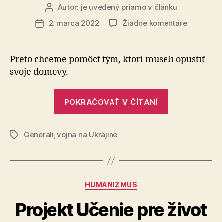
Autor:
je uvedený priamo v článku
Autor
článku
na
2. marca 2022
Žiadne komentáre
Dátum
Osudy
článku
ľudí,
ktorí
Preto chceme pomôcť tým, ktorí museli opustiť
priamo
svoje domovy.
čelia
vojne
„Osudy
nám
POKRAČOVAŤ V ČÍTANÍ
ľudí,
nie
sú
ktorí
ľahostajn
Generali
,
vojna na Ukrajine
priamo
Značky
čelia
vojne
nám
Kategórie
HUMANIZMUS
nie
sú
Projekt Učenie pre život
ľahostajné“