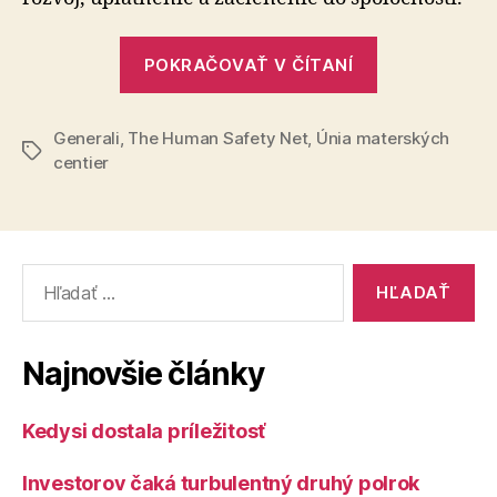
začleni
sa
„Projekt
POKRAČOVAŤ V ČÍTANÍ
do
Učenie
života
pre
Generali
,
The Human Safety Net
,
Únia materských
život
Značky
centier
už
2
roky
pomáha
Vyhľadať:
znevýhodn
rodinám
začleniť
Najnovšie články
sa
do
Kedysi dostala príležitosť
života“
Investorov čaká turbulentný druhý polrok