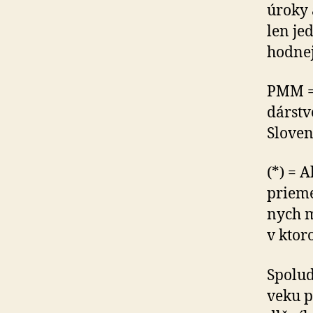
úroky a
len jed
hod­nej
PMM =
dár­stv
Slo­ven
(*) = 
prieme
nych m
v ktor
Spolud
veku p