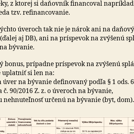
éky, z ktorej si daňovník fi­nan­co­val napríkla
eda tzv. re­fi­nan­co­vanie.
kýchto úveroch tak nie je nárok ani na da­ňov
(ďalej aj DB), ani na príspevok na zvý­še­nú sp
na bý­va­nie.
 bonus, prípadne príspevok na zvýšenú splá
uplatniť si len na:
n úver na bývanie definovaný podľa § 1 ods. 6
 č. 90/2016 Z. z. o úveroch na bý­va­nie,
u nehnuteľnosť určenú na bý­va­nie (byt, dom).