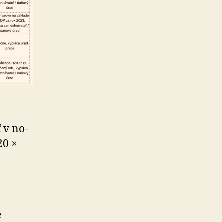
ť v no­
20 ×
é