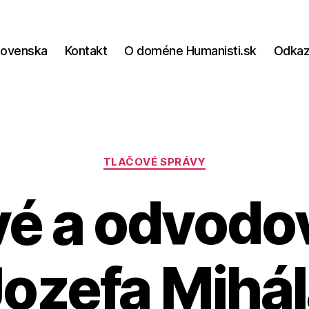
lovenska
Kontakt
O doméne Humanisti.sk
Odka
Kategórie
TLAČOVÉ SPRÁVY
é a odvodov
ozefa Mihá