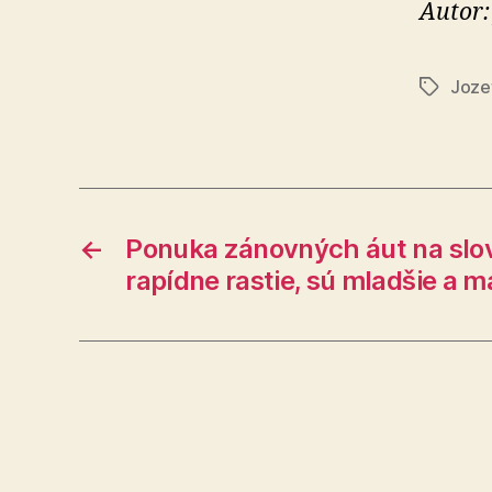
Autor:
Joze
Značky
←
Ponuka zánovných áut na slo
rapídne rastie, sú mladšie a m