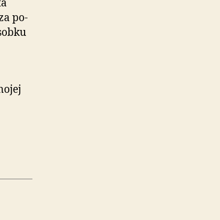
ta
za po­
­sobku
mojej