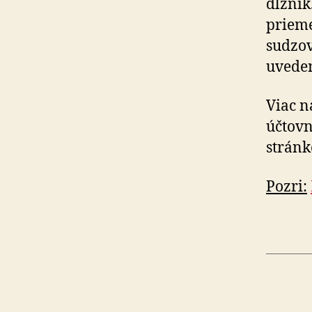
dlžník
prie­m
su­dzo
uve­de­
Viac n
účtovn
strán
Pozri: