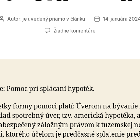
Autor:
je uvedený priamo v článku
14. januára 202
Autor
Dátum
článku
článku
na
Žiadne komentáre
Daňové
a
odvodové
tipy
Jozefa
Mihála
e: Pomoc pri splácaní hypoték.
etky formy pomoci platí: Úverom na bývanie 
lad spotrebný úver, tzv. ame­rická hypo­téka, a
a­bez­pe­čený záložným právom k tu­zem­skej 
ti, ktorého účelom je pred­časné spla­te­nie pre­