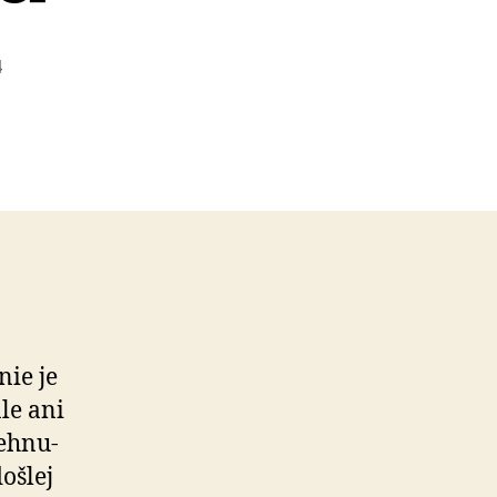
4
nie je
le ani
nehnu­
došlej