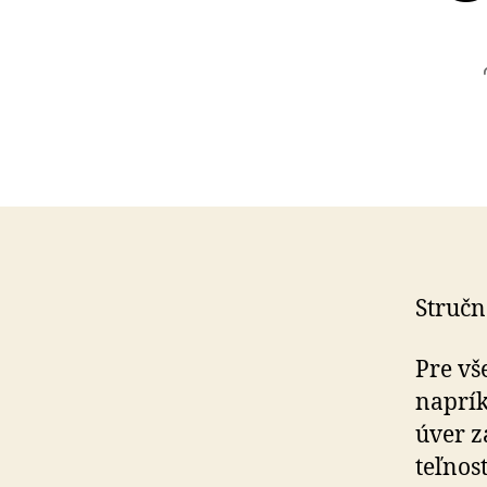
Stručn
Pre vš
naprík
úver z
teľ­nos