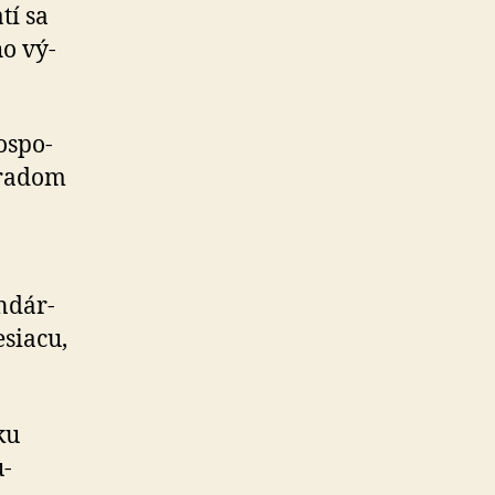
tí sa
ho vý­
ospo­
 úradom
­dár­
esiacu,
ku
u­