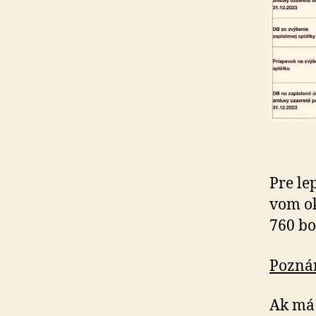
Pre lep
vom ok
760 bo
Pozná
Ak má 