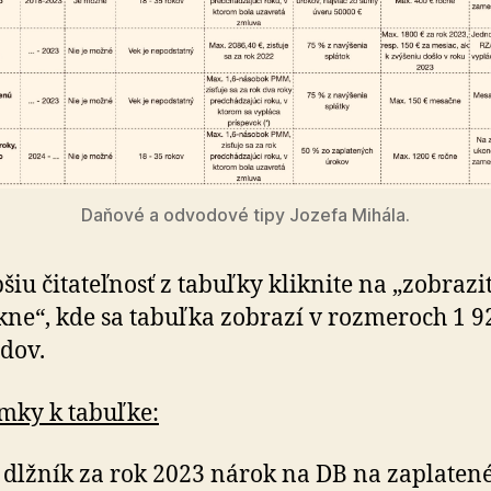
Daňové a odvodové tipy Jozefa Mihála.
šiu čitateľnosť z tabuľky kliknite na „zobra­zi
ne“, kde sa tabuľka zobrazí v roz­me­roch 1 9
dov.
mky k tabuľke:
dlžník za rok 2023 nárok na DB na zapla­te­n