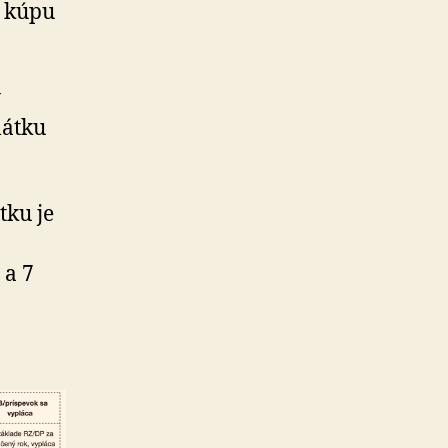
d kúpu
ý
látku
tku je
 a 7