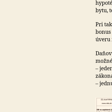
hypo­t
bytu, t
Pri ta
bonus 
úveru 
Daňový
možné 
– jede
zákona
– jedn