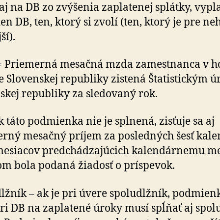
j na DB zo zvý­še­nia zapla­te­nej splátky, vypla
en DB, ten, ktorý si zvolí (ten, ktorý je pre ne
ší).
 Priemerná mesačná mzda zamestnanca v h
e Slo­ven­skej re­pub­liky zistená Šta­tistic­kým
­skej re­pub­liky za sle­do­vaný rok.
Ak táto podmienka nie je splnená, zisťuje sa aj
rný mesačný príjem za posled­ných šesť kalen
esiacov pred­chá­dza­jú­cich ka­len­dár­nemu m
om bola podaná žiadosť o príspevok.
lžník – ak je pri úvere spoludlžník, pod­mien
ri DB na zapla­tené úroky musí spĺňať aj spol