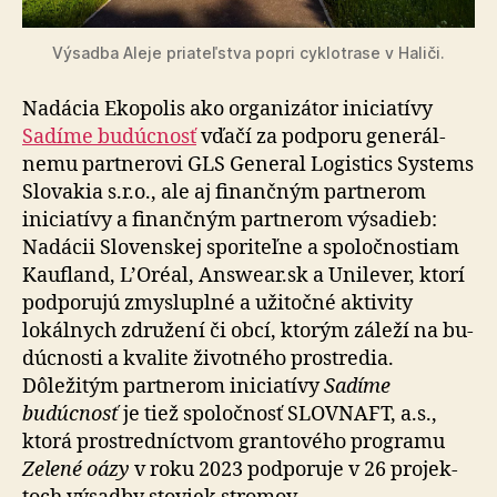
Výsadba Aleje priateľstva popri cyklotrase v Haliči.
Nadácia Ekopolis ako organizátor iniciatívy
Sadíme budúcnosť
vďačí za pod­poru ge­ne­rál­
nemu partnerovi GLS General Logistics Systems
Slovakia s.r.o., ale aj finančným partnerom
iniciatívy a finančným partnerom výsadieb:
Nadácii Slovenskej sporiteľne a spo­loč­nos­tiam
Kaufland, L’Oréal, Answear.sk a Unilever, ktorí
pod­po­rujú zmyslu­plné a uži­točné aktivity
lokálnych združení či obcí, ktorým záleží na bu­
dúc­nosti a kva­lite životného prostredia.
Dôležitým partnerom iniciatívy
Sadíme
budúcnosť
je tiež spo­loč­nosť SLOVNAFT, a.s.,
ktorá prostredníctvom gran­to­vého programu
Zelené oázy
v roku 2023 pod­po­ruje v 26 pro­jek­