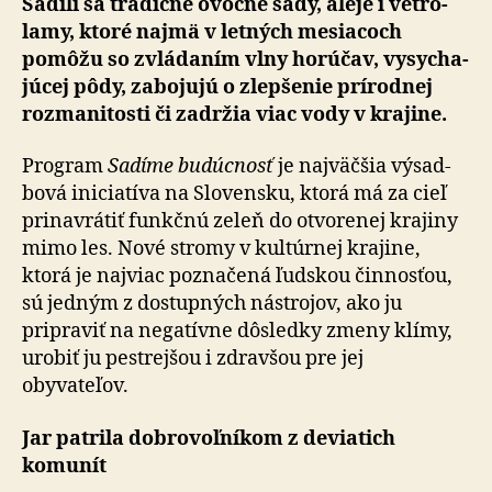
Sadili sa tra­dičné ovocné sady, aleje i vetro­
lamy, ktoré najmä v letných mesiacoch
pomôžu so zvlá­da­ním vlny horúčav, vy­sy­cha­
júcej pôdy, za­bo­jujú o zlep­še­nie prí­rod­nej
roz­ma­ni­tosti či zadržia viac vody v krajine.
Program
Sadíme budúcnosť
je najväčšia vý­sad­
bová ini­cia­tíva na Slo­ven­sku, ktorá má za cieľ
prinavrátiť funkčnú zeleň do otvo­re­nej krajiny
mimo les. Nové stromy v kul­túrnej krajine,
ktorá je najviac poznačená ľudskou činnosťou,
sú jedným z dostupných nástrojov, ako ju
pripraviť na ne­ga­tívne dôsledky zmeny klímy,
urobiť ju pestrejšou i zdravšou pre jej
obyvateľov.
Jar patrila dobrovoľníkom z deviatich
komunít