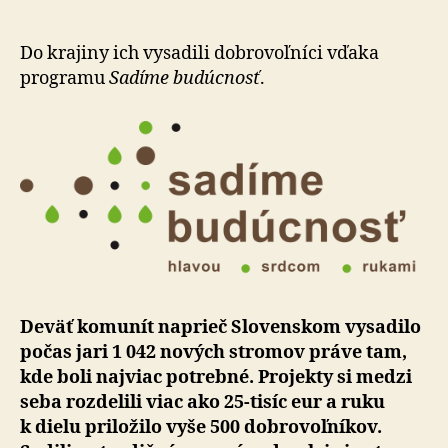
leto
pomôže
Slovensku
Do krajiny ich vysadili dobrovoľníci vďaka
viac
programu
Sadíme budúcnosť
.
ako
tisíc
nových
stromov
Deväť komunít naprieč Slovenskom vy­sa­di­lo
počas jari 1 042 nových stromov práve tam,
kde boli najviac potrebné. Projekty si medzi
seba roz­de­lili viac ako 25-tisíc eur a ruku
k dielu pri­lo­žilo vyše 500 do­bro­voľ­níkov.