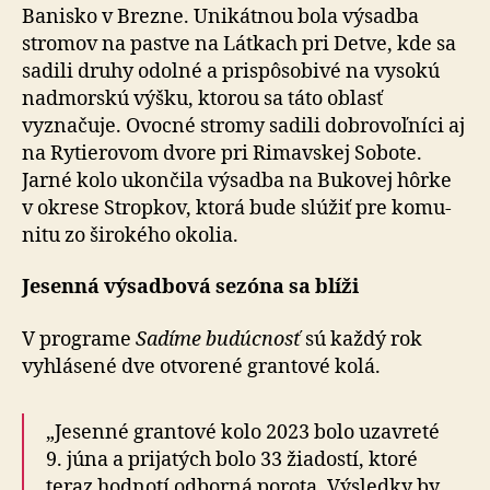
Banisko v Brezne. Unikátnou bola výsadba
stromov na pastve na Látkach pri Detve, kde sa
sadili druhy odolné a prispô­so­bivé na vy­so­kú
nad­morskú výšku, ktorou sa táto oblasť
vyznačuje. Ovocné stromy sadili dobro­voľ­níci aj
na Rytierovom dvore pri Rimavskej Sobote.
Jarné kolo ukončila výsadba na Bukovej hôrke
v okrese Stropkov, ktorá bude slúžiť pre ko­mu­
nitu zo ši­ro­kého okolia.
Jesenná výsadbová sezóna sa blíži
V programe
Sadíme budúcnosť
sú každý rok
vyhlásené dve otvorené grantové kolá.
„Jesenné grantové kolo 2023 bolo uzavreté
9. júna a pri­ja­tých bolo 33 žiadostí, ktoré
teraz hodnotí odborná porota. Výsledky by