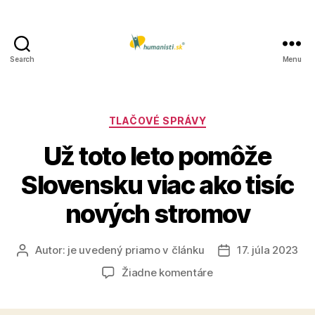
Search
Menu
Humanisti.sk
Kategórie
TLAČOVÉ SPRÁVY
Už toto leto pomôže
Slovensku viac ako tisíc
nových stromov
Autor:
je uvedený priamo v článku
17. júla 2023
Autor
Dátum
článku
článku
na
Žiadne komentáre
Už
toto