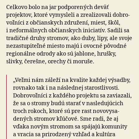
Celkovo bolo na jar podporených deväť
projektov, ktoré vymysleli a zrea­li­zo­vali dobro­
voľ­níci z občian­skych združení, miest, škôl,
i ne­for­mál­nych občianskych iniciatív. Sadili sa
tradičné druhy stromov, ako duby, lipy, ale svoje
ne­zastu­pi­teľné miesto majú i ovocné pôvodné
re­gio­nálne odrody ako sú jablone, hrušky,
slivky, čerešne, orechy či moruše.
„Veľmi nám záleží na kvalite každej výsadby,
rovnako tak i na následnej starostlivosti.
Dobro­voľ­níci z každého projektu sa zaviazali,
že sa o stromy budú starať v nasledujúcich
troch rokoch, ktoré sú pre rast novo­vy­sa­
dených stromov kľúčové. Sme radi, že aj
vďaka novým stromom sa spájajú komunity
a vracia sa pri­ro­dzený vzhľad a kul­túra