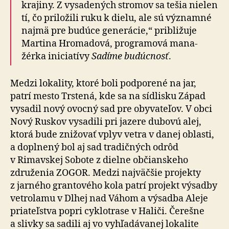
krajiny. Z vy­sa­de­ných stromov sa tešia nielen
tí, čo priložili ruku k dielu, ale sú významné
najmä pre bu­dú­ce ge­ne­rá­cie,“ pri­bli­žuje
Martina Hromadová, programová ma­na­
žérka ini­cia­tívy
Sadíme budúcnosť
.
Medzi lokality, ktoré boli podporené na jar,
patrí mesto Trstená, kde sa na sídlisku Západ
vysadil nový ovocný sad pre oby­va­te­ľov. V obci
Nový Ruskov vysadili pri ja­ze­re dubovú alej,
ktorá bude znižovať vplyv vetra v danej oblasti,
a doplnený bol aj sad tradičných odrôd
v Rimavskej Sobote z dielne občianskeho
združenia ZOGOR. Medzi naj­väčšie projekty
z jarného grantového kola patrí projekt výsadby
vetro­lamu v Dlhej nad Váhom a výsadba Aleje
priateľstva popri cyklotrase v Haliči. Čerešne
a slivky sa sadili aj vo vyhľa­dá­vanej lokalite