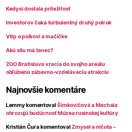
Kedysi dostala príležitosť
Investorov čaká turbulentný druhý polrok
Vtip o psíkovi a mačičke
Akú silu má tanec?
ZOO Bratislava vracia do svojho areálu
obľúbenú zábavno-vzdelávaciu atrakciu
Najnovšie komentáre
Lemmy
komentoval
Šimkovičová a Machala
ohrozujú budúcnosť Múzea rusínskej kultúry
Kristián Čura
komentoval
Zmysel a ničota –