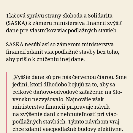
vyššími
daňami
pre
Tlačová správu strany Sloboda a Solidarita
viacpodlažné
(SASKA) k zámeru ministerstva financií zvýšiť
budovy
dane pre vlastníkov viac­pod­laž­ných stavieb.
SASKA nesúhlasí so zámerom ministerstva
financií zdaniť viac­pod­laž­né stavby bez toho,
aby prišlo k zní­že­niu inej dane.
„Vyššie dane sú pre nás červenou čiarou. Sme
jediní, ktorí dlho­dobo bojujú za to, aby sa
celkové daňovo-odvodové za­ťa­že­nie na Slo­
ven­sku ne­zvy­šo­va­lo. Naj­novšie však
ministerstvo financií pripravuje návrh
na zvýšenie daní z ne­hnu­teľ­ností pri viac­
pod­laž­ných stavbách. Týmto návrhom vraj
chce zdaniť viac­pod­laž­né budovy efektívne.