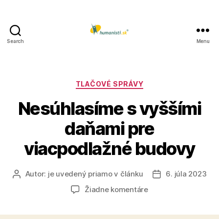
Search
Menu
Humanisti.sk
Kategórie
TLAČOVÉ SPRÁVY
Nesúhlasíme s vyššími
daňami pre
viacpodlažné budovy
Autor:
je uvedený priamo v článku
6. júla 2023
Autor
Dátum
článku
článku
na
Žiadne komentáre
Nesúhlasíme
s