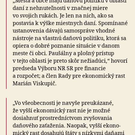
„Mestá a obce majú daňovú politiku v oblasti
daní z ne­hnu­teľ­nosti v značnej miere
vo svojich rukách. Je len na nich, ako sa
postavia k výške miestnych daní. Spomínané
ustanovenia dávajú samospráve vhodné
nástroje na vlastnú daňovú politiku, ktorá sa
opiera o dobré poznanie situácie v danom
meste či obci. Paušálny a plošný prístup
v tejto oblasti je preto skôr nežiadúci,“ hovorí
predseda Výboru NR SR pre financie
a rozpočet; a člen Rady pre ekonomický rast
Marián Viskupič.
„Vo všeobecnosti je navyše preukázané,
že vyšší eko­no­mický rast nie je možné
dosiahnuť prostredníctvom zvyšovania
daňového zaťaženia. Naopak, vyšší eko­no­
mický rast dosahujú štáty s nízkymi daňami