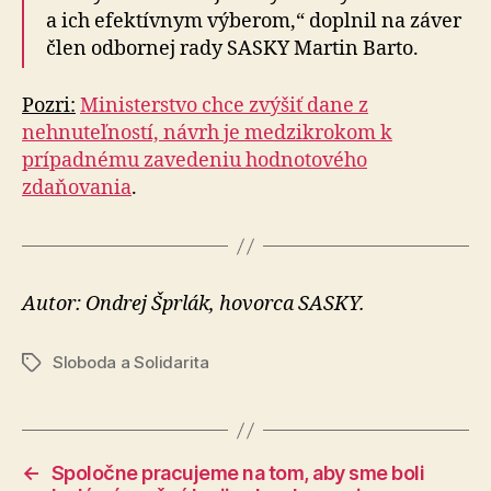
a ich efektívnym výberom,“ doplnil na záver
člen odbornej rady SASKY Martin Barto.
Pozri:
Ministerstvo chce zvýšiť dane z
nehnuteľností, návrh je medzikrokom k
prípadnému zavedeniu hodnotového
zdaňovania
.
Autor: Ondrej Šprlák, hovorca SASKY.
Sloboda a Solidarita
Značky
←
Spoločne pracujeme na tom, aby sme boli