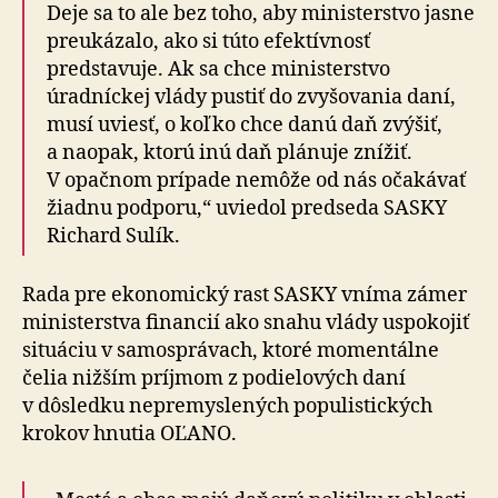
Deje sa to ale bez toho, aby ministerstvo jasne
preukázalo, ako si túto efektívnosť
predstavuje. Ak sa chce ministerstvo
úradníckej vlády pustiť do zvy­šo­va­nia daní,
musí uviesť, o koľko chce danú daň zvýšiť,
a naopak, ktorú inú daň plánuje znížiť.
V opačnom prípade nemôže od nás očakávať
žiadnu podporu,“ uviedol predseda SASKY
Richard Sulík.
Rada pre ekonomický rast SASKY vníma zámer
ministerstva financií ako snahu vlády uspokojiť
situáciu v samo­správach, ktoré mo­men­tálne
čelia nižším príjmom z po­die­lo­vých daní
v dôsledku ne­pre­mys­le­ných po­pu­lis­tic­kých
krokov hnutia OĽANO.