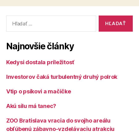
Vyhľadať:
Najnovšie články
Kedysi dostala príležitosť
Investorov čaká turbulentný druhý polrok
Vtip o psíkovi a mačičke
Akú silu má tanec?
ZOO Bratislava vracia do svojho areálu
obľúbenú zábavno-vzdelávaciu atrakciu