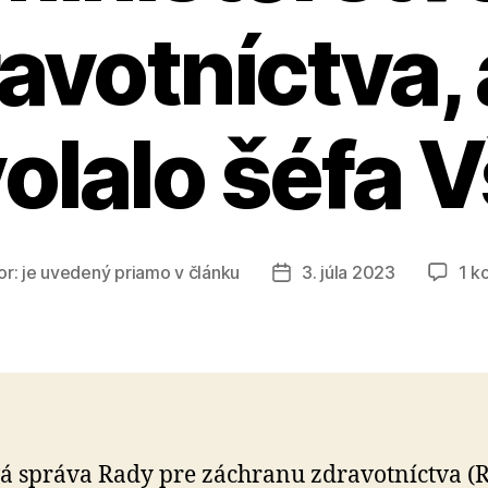
avotníctva,
olalo šéfa 
or:
je uvedený priamo v článku
3. júla 2023
1 k
Dátum
článku
á správa Rady pre záchranu zdra­vot­níctva (