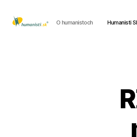
O humanistoch
Humanisti S
Humanisti.sk
R