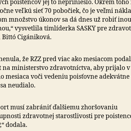
ch poistencov jej to neprinieslo. Okrem toho
očne veľkú sieť 70 pobočiek, čo je veľmi nákl
om množstvo úkonov sa dá dnes už robiť ino
ou,“ vysvetlila tímlíderka SASKY pre zdravo
 Bittó Cigániková.
enula, že RZZ pred viac ako mesiacom poda
 na ministerstvo zdravotníctva, aby prijalo v
o mesiaca voči vedeniu poisťovne adekvátne 
 sa neudialo.
ort musí zabrániť ďalšiemu zhoršovaniu
upnosti zdravotnej starostlivosti pre poisten
,“ dodala.