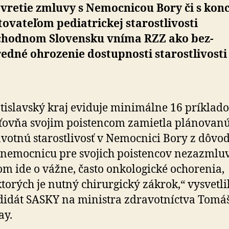
retie zmluvy s Ne­moc­ni­cou Bory či s kon­
to­va­teľom pediatrickej starostlivosti
chodnom Slovensku vníma RZZ ako bez­
edné ohro­ze­nie dostupnosti starostlivosti
tislavský kraj eviduje minimálne 16 príklado
ťovňa svojim poistencom zamietla plánovan
votnú starostlivosť v Nemocnici Bory z dôvod
 nemocnicu pre svojich poistencov ne­zazmluv­
om ide o vážne, často onkologické ochorenia,
ktorých je nutný chirurgický zákrok,“ vysvetli
idát SASKY na mi­nis­tra zdra­vot­níctva Tomá
ay.