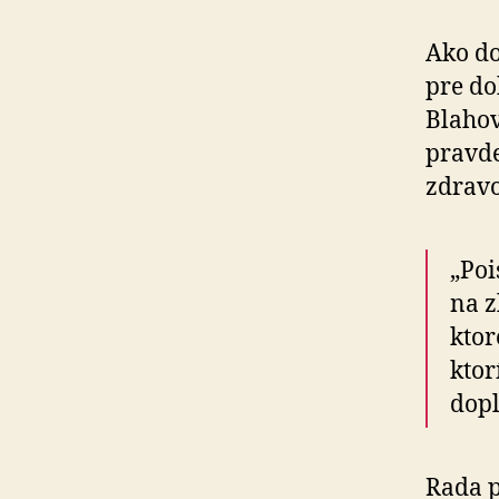
Ako do
pre do
Blahov
pravde
zdravot
„Poi
na z
ktor
ktor
dopl
Rada p