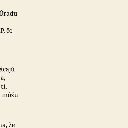
 Úradu
P, čo
lácajú
a,
ci,
ru môžu
a, že