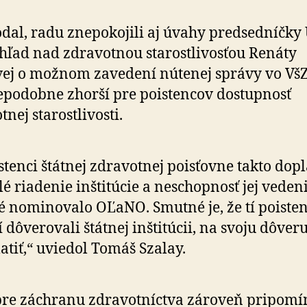
dal, radu znepokojili aj úvahy predsedníčky
hľad nad zdravotnou starostlivosťou Renáty
ej o možnom zavedení nútenej správy vo VšZ
­po­dobne zhorší pre pois­ten­cov dostupnosť
nej starostlivosti.
stenci štátnej zdravotnej poisťovne takto dop
lé riadenie inštitúcie a neschopnosť jej vedeni
é nominovalo OĽaNO. Smutné je, že tí poisten
í dôverovali štátnej inštitúcii, na svoju dôve
atiť,“ uviedol Tomáš Szalay.
re záchranu zdravotníctva zároveň pripomín