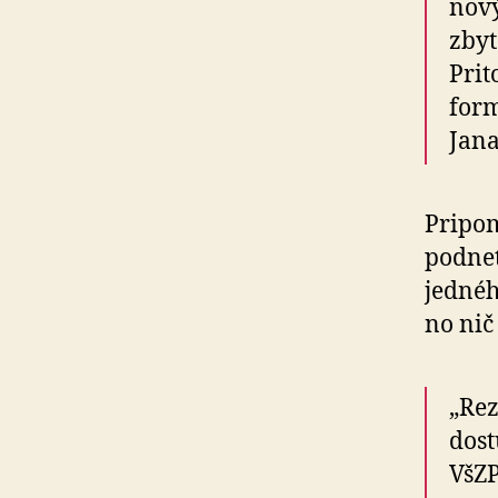
nový
zbyt
Prit
form
Jana
Pripom
podnet
jednéh
no nič
„Rez
dost
VšZP