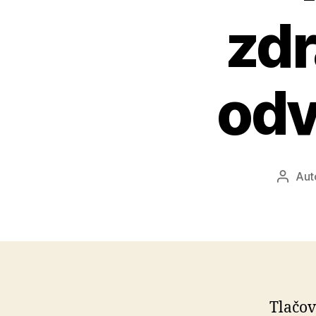
zdr
odv
Aut
Autor
článku
Tlačov