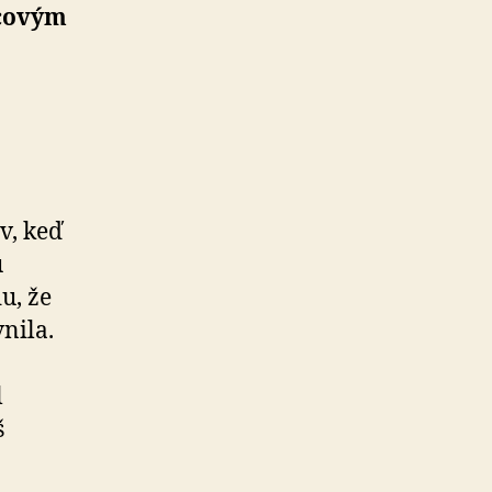
co­vým
v, keď
ú
u, že
nila.
l
š