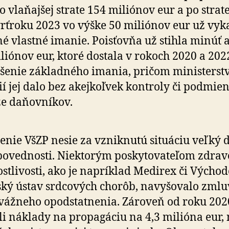
o vlaňajšej strate 154 miliónov eur a po strat
tvrť­roku 2023 vo výške 50 miliónov eur už vyk
é vlastné imanie. Poisťovňa už stihla minúť a
liónov eur, ktoré dostala v rokoch 2020 a 202
­še­nie základného imania, pričom ministerst
ií jej dalo bez akej­koľvek kontroly či podmie
e daňovníkov.
enie VšZP nesie za vznik­nu­tú situáciu veľký d
po­ved­nosti. Niektorým poskytovateľom zdrav
ostlivosti, ako je napríklad Medirex či Vý­cho­do
ský ústav srdcových chorôb, navyšovalo zml
vážneho opodstatnenia. Zároveň od roku 202
li náklady na propagáciu na 4,3 milióna eur,