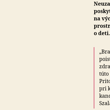
Neuzav
posky­
na vý
prostr
o deti.
„Bra
pois
zdra
túto
Prit
pri 
kand
Szal