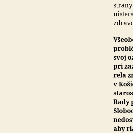
strany 
nis­ter
zdra­vo
Všeob
problé
svoj o
pri za
rela 
v Koš
staros
Rady 
Slobod
nedost
aby ri