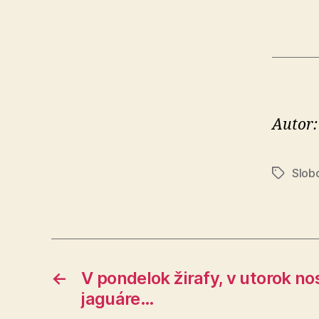
Autor:
Slobo
Značky
←
V pondelok žirafy, v utorok no
jaguáre…