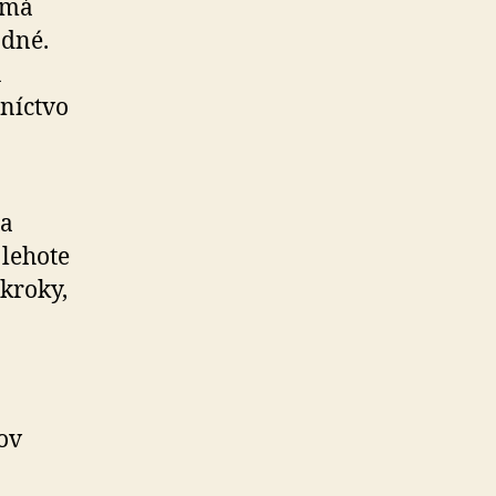
 má
adné.
u
tníctvo
la
 lehote
kroky,
cov