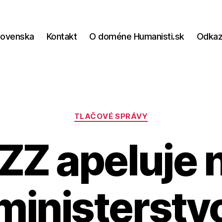
lovenska
Kontakt
O doméne Humanisti.sk
Odka
Kategórie
TLAČOVÉ SPRÁVY
ZZ apeluje 
ministerstv