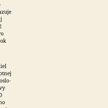
e
azuje
j
2
vo
nok
iel
otnej
­slo­
uvy
0
 no