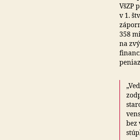
VšZP p
v 1. š
záporn
358 mi
na zvý
financ
peniaz
„Ved
zod­
star
ven­
bez 
stúp