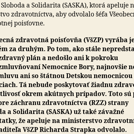
Sloboda a So­li­da­ri­ta (SASKA), ktorá apeluje 
­stvo zdra­vot­níctva, aby odvolalo šéfa Všeo­bec
t­nej poisťovne.
ecná zdravotná poisťovňa (VšZP) vyrába j
m za druhým. Po tom, ako stále ne­predsta
zdravný plán a ne­doš­lo ani k pokroku
zmluv­ňo­vaní Nemocnice Bory, naj­novšie n
zmluvu ani so štátnou Detskou nemocnicou
iciach. Tá nebude poskytovať žiadnu zdra
tlivosť okrem akútnych prípadov. Toto sú
pre záchranu zdravotníctva (RZZ) strany
a a So­li­da­ri­ta (SASKA) už také závažné
atky, že apeluje na mi­nis­ter­stvo zdra­vot­n
aditeľa VšZP Richarda Strapka odvolalo.